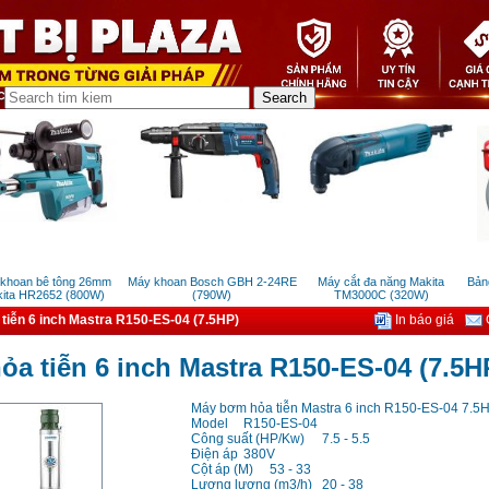
oan bê tông 26mm
Máy khoan Bosch GBH 2-24RE
Máy cắt đa năng Makita
Bảng g
a HR2652 (800W)
(790W)
TM3000C (320W)
tiễn 6 inch Mastra R150-ES-04 (7.5HP)
In báo giá
G
a tiễn 6 inch Mastra R150-ES-04 (7.5H
Máy bơm hỏa tiễn Mastra 6 inch R150-ES-04 7.5
Model
R150-ES-04
Công suất (HP/Kw)
7.5 - 5.5
Điện áp
380V
Cột áp (M)
53 - 33
Lương lượng (m3/h)
20 - 38