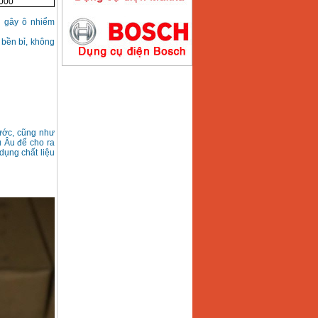
,000
g gây ô nhiểm
Máy hàn que điện tử
Hồng ký HK200E
 bền bỉ, không
Giá
:
4100000
VND
Máy hàn que điện tử
Hồng Ký HK200N
Giá
:
2870000
VND
nước, cũng như
u Âu để cho ra
ụng chất liệu
Máy bơm nước
Koshin SEV 50X
Giá
:
5750000
VND