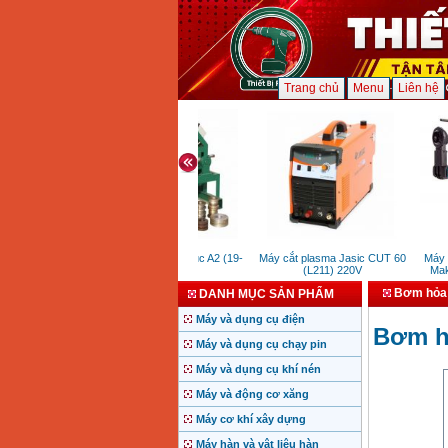
Trang chủ
Menu
Liên hệ
Máy uốn ống 3 trục A2 (19-
Máy cắt plasma Jasic CUT 60
Máy kh
63mm)
(L211) 220V
Makit
Bơm hỏa 
DANH MỤC SẢN PHẨM
Máy và dụng cụ điện
Bơm hỏ
Máy và dụng cụ chạy pin
Máy và dụng cụ khí nén
Máy và động cơ xăng
Máy cơ khí xây dựng
Máy hàn và vật liệu hàn