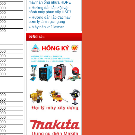
Mũi khoan rút lõi bê
» Hướng dẫn lắp đặt vận
,000
tông D20-D350
Giá
:
330000
VND
hành máy phun vẩy HSP7
,000
,000
» Hướng dẫn lắp đặt máy
,000
bơm ly tâm trục ngang
,000
» Máy nén khí Jetman
Máy khoan bàn
,000
» HDSD Máy Hàn Ống Nhựa
600mm Hồng Ký
,000
KD600 (250W)
HDPE quay tay thủy lực
Giá
:
3290000
VND
Đối tác
» Đại lý bán Máy hàn
DONSUN Thượng Hải
» Máy khoan rút lõi cầm tay
,000
chạy điện pin
Máy hàn que Hồng
,000
» Hình thức thanh toán tại
ký Jet SR200R
,000
Giá
:
2350000
VND
Thiết Bị Plaza
,000
» Máy ổn áp, máy biến áp
,000
Fushin
,000
» Các loại khí dùng cho máy
cắt kim loại Plasma
Máy hàn que điện tử
Hồng ký HK 200Z
Giá
:
2770000
VND
,000
,000
,000
,000
,000
Máy hàn que điện tử
Hồng Ký HKM200D
,000
Giá
:
2890000
VND
,000
,000
,000