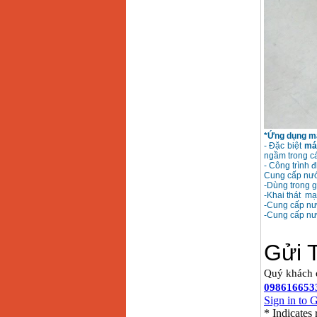
*Ứng dụng m
- Đặc biệt
má
ngầm trong cá
- Công trình 
Cung cấp nướ
-Dùng trong 
-Khai thát m
-Cung cấp nư
-Cung cấp nư