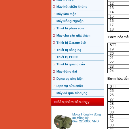
12
Máy hút chân không
13
14
Máy làm mộc
15
16
Máy Nông Nghiệp
17
Thiết bị phun sơn
18
Máy chà sàn giặt thảm
Bơm hỏa tiễ
Thiết bị Garage ôtô
STT
19
Thiết bị nâng hạ
20
Thiết Bị PCCC
21
22
Thiết bị quảng cáo
23
24
Máy đóng đai
Bơm hỏa tiễn
Dụng cụ phụ kiện
Dịch vụ sửa chữa
STT
25
Máy đã qua sử dụng
26
27
Sản phẩm bán chạy
28
29
Motor Hồng ký động
30
cơ Hồng ký
31
Giá
:
2280000
VND
32
33