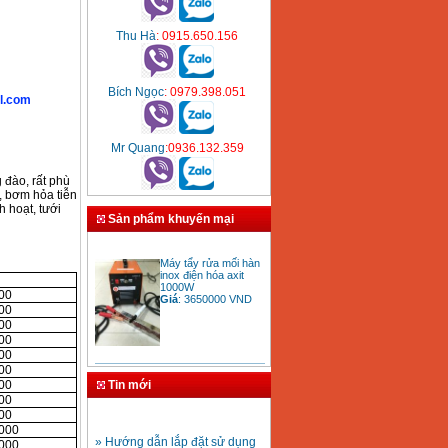
Thu Hà
: 0915.650.156
Bích Ngọc
: 0979.398.051
l.com
Mr Quang
:0936.132.359
 đào, rất phù
, bơm hỏa tiễn
 hoạt, tưới
Sản phẩm khuyến mại
Máy tẩy rửa mối hàn
inox điện hóa axit
1000W
Giá
:
3650000
VND
00
00
00
00
00
Bảng giá mũi khoan
00
rút lõi bê tông
Tin mới
00
Giá
:
330000
VND
00
00
» Hướng dẫn lắp đặt sử dụng
,000
máy hàn ống nhựa HDPE
,000