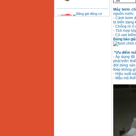
34
Máy bơm chì
Bảng giá động cơ
diesel đầu nổ diesel
nguồn nước.
Giá
:
6500000
VND
- Cánh bơm đư
bị biến dạng k
- Chống rò rĩ 
- Tích hợp hộp
- Có van kiểm
Bảng giá mũi khoan
rút lõi bê tông
Bảng báo giá
Giá
:
330000
VND
*Ưu điểm má
- Áp dụng tấ
Máy khoan Bosch đa
phát triển th
năng GBH 2-26DRE
đời dòng sản
(800W)
thép không g
Giá
:
3980000
VND
- Hiệu suất s
- Mẫu mã thiế
Máy cưa xích chạy
xăng Stihl MS661
Giá
:
29900000
VND
Máy cắt góc đa năng
Makita LS1019L
(1510W)
Giá
:
14068000
VND
Bộ máy khoan 100
chi tiết Bosch GSB