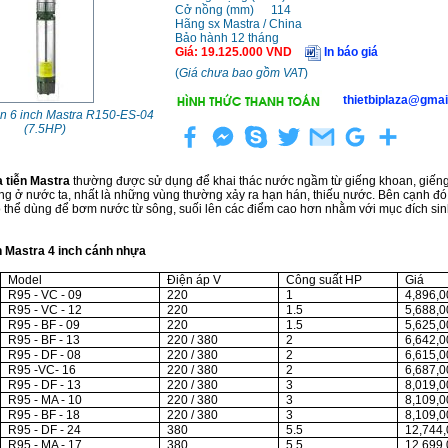
Cở nồng (mm)
114
Hãng sx Mastra / China
Bảo hành 12 tháng
Giá
:
19.125.000
VND
In báo giá
(
Giá chưa bao gồm VAT
)
thietbiplaza@gmai
ễn 6 inch Mastra R150-ES-04
(7.5HP)
 tiễn Mastra
thường được sử dụng để khai thác nước ngầm từ giếng khoan, giếng
g ở nước ta, nhất là những vùng thường xảy ra hạn hán, thiếu nước. Bên cạnh đó
 thể dùng để bơm nước từ sông, suối lên các điểm cao hơn nhằm với mục đích sinh
 Mastra 4 inch cánh nhựa
Model
Điện áp V
Công suất HP
Giá
R95 - VC - 09
220
1
4,896,0
R95 - VC - 12
220
1.5
5,688,0
R95 - BF - 09
220
1.5
5,625,0
R95 - BF - 13
220 / 380
2
6,642,0
R95 - DF - 08
220 / 380
2
6,615,0
R95 -VC- 16
220 / 380
2
6,687,0
R95 - DF - 13
220 / 380
3
8,019,0
R95 - MA - 10
220 / 380
3
8,109,0
R95 - BF - 18
220 / 380
3
8,109,0
R95 - DF - 24
380
5.5
12,744
R95 - MA - 17
380
5.5
12,699