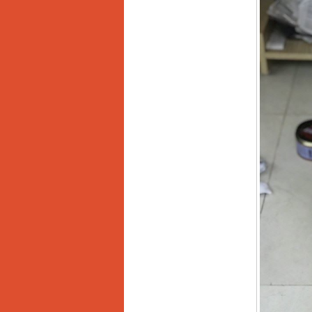
13RE (650W)
Giá
:
2200000
VND
Máy khoan Bosch
GSB 16RE (750W)
Giá
:
1850000
VND
Động cơ xăng Honda
GX160 (5.5HP)
Giá
:
7200000
VND
Máy mài 100mm
Makita 9553B (710W)
Giá
:
1296000
VND