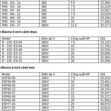
R95 - DG - 14
380
5.5
12,366
R95 - DG - 18
380
7.5
15,219
R95 - DF - 30
380
7.5
15,507
R95 - MA - 22
380
7.5
16,029
R95 - MA - 28
380
10
20,349
R95 - DG - 24
380
10
17,280
R95 - DG - 27
380V
12.5
20,277
n Mastra 6 inch cánh nhựa
Model
Điện áp V
Công suất HP
Giá
R - 150 -ES-04
380V
7.5
19,125
R - 150 -ES-06
380V
10
21,780
R - 150 -ES-08
380V
15
23,526
R - 150 -ES-10
380V
20
30,888
R - 150 -ES-11
380V
25
32,364
R - 150 -ES-15
380V
30
35,298
 Mastra 6 inch cánh inox
Model
Điện áp V
Công suất HP
Giá
6SP30-06
380V
7.5
20,313
6SP30-08
380V
10
23,481
6SP46-05
380V
10
22,680
6SP30-12
380V
15
26,154
6SP46-07
380V
15
25,407
6SP60-06
380V
15
25,227
6SP60-08
380V
20
31,959
8SP77-04
380V
20
38,970
8SP77-05
380V
25
42,813