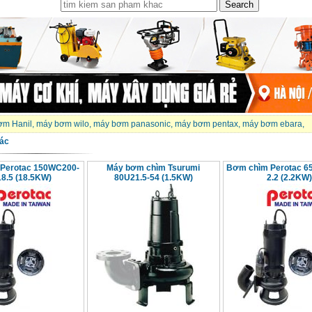
ơm Hanil
,
máy bơm wilo
,
máy bơm panasonic
,
máy bơm pentax
,
máy bơm ebara
,
ác
Perotac 150WC200-
Máy bơm chìm Tsurumi
Bơm chìm Perotac 6
18.5 (18.5KW)
80U21.5-54 (1.5KW)
2.2 (2.2KW)