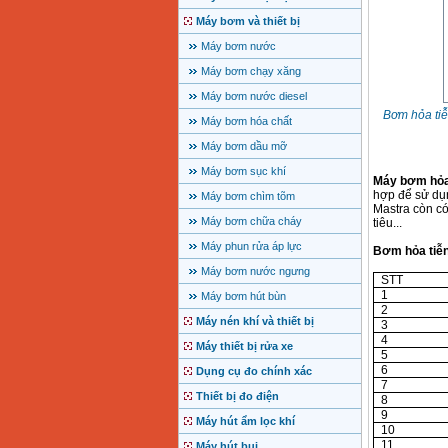
Máy bơm và thiết bị
Máy bơm nước
Máy bơm chạy xăng
Máy bơm nước diesel
Bơm hỏa ti
Máy bơm hóa chất
Máy bơm dầu mỡ
Máy bơm sục khí
Máy bơm hỏa
hợp để sử dụn
Máy bơm chìm tõm
Mastra còn có
Máy bơm chữa cháy
tiêu...
Máy phun rửa áp lực
Bơm hỏa tiễn
Máy bơm nước ngưng
STT
1
Máy bơm hút bùn
2
Máy nén khí và thiết bị
3
4
Máy thiết bị rửa xe
5
6
Dụng cụ đo chính xác
7
Thiết bị đo điện
8
9
Máy hút ẩm lọc khí
10
11
Máy hút bụi