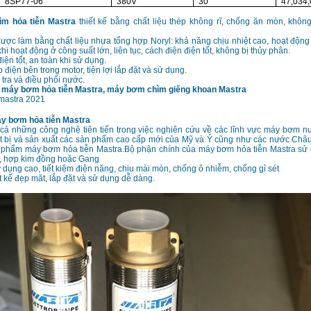
8SP77-06
380V
30
47,034
m hỏa tiễn Mastra
thiết kế bằng chất liệu thép không rĩ, chống ăn mòn, khôn
ợc làm bằng chất liệu nhựa tổng hợp Noryl: khả năng chịu nhiệt cao, hoạt động
hi hoạt động ở công suất lớn, liên tục, cách điện điện tốt, không bị thủy phân.
điện tốt, an toàn khi sử dụng.
 điện bên trong motor, tiện lợi lắp đặt và sử dụng.
 tra và điều phối nước.
 máy bơm hỏa tiễn Mastra, máy bơm chìm giếng khoan Mastra
y bơm hỏa tiễn Mastra
t cả những công nghệ tiên tiến trong việc nghiên cứu về các lĩnh vực máy bơm 
iết bị và sản xuất các sản phẩm cao cấp mới của Mỹ và Ý cũng như các nước Châ
 phẩm máy bơm hỏa tiễn Mastra.Bộ phận chính của máy bơm hỏa tiễn Mastra sử d
ỉ, hợp kim đồng hoặc Gang
ử dụng cao, tiết kiệm điện năng, chịu mài mòn, chống ô nhiễm, chống gỉ sét
t kế đẹp măt, lắp đặt và sử dụng dễ dàng.