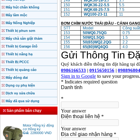
149
WQK30-18-3.7
3.7
150
WQK36-22-5.5
5.5
Máy hút chân không
151
WQK48-25-7.5
7.5
152
WQ100-23-11
11
Máy làm mộc
Máy Nông Nghiệp
BƠM CHÌM NƯỚC THẢI (ĐẦU - CÁNH GANG
STT
Model
Công suấ
Thiết bị phun sơn
153
50WQ0.75QG
0.75
154
50WQ1.5QG
1.5
Máy chà sàn giặt thảm
155
50(65)WQ2.2QG
2.2
Thiết bị Garage ôtô
156
65(80)WQ4QG
4.0
Thiết bị nâng hạ
Thiết Bị PCCC
Thiết bị quảng cáo
Máy đóng đai
Dụng cụ phụ kiện
Dịch vụ sửa chữa
Máy đã qua sử dụng
Sản phẩm bán chạy
Motor Hồng ký động
cơ Hồng ký
Giá
:
2280000
VND