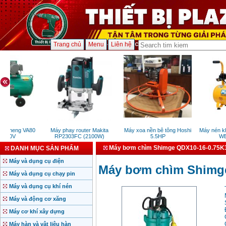
Trang chủ
Menu
Liên hệ
Fusheng VA80
Máy phay router Makita
Máy xoa nền bê tông Hoshi
Máy nén kh
 380V
RP2303FC (2100W)
5.5HP
WE1
Máy bơm chìm Shimge QDX10-16-0.75K
DANH MỤC SẢN PHẨM
Máy và dụng cụ điện
Máy bơm chìm Shimge
Máy và dụng cụ chạy pin
Máy và dụng cụ khí nén
Máy và động cơ xăng
Máy cơ khí xây dựng
Máy hàn và vật liệu hàn