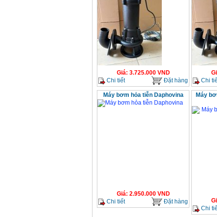
Giá
:
3.725.000
VND
G
Chi tiết
Đặt hàng
Chi tiế
Máy bơm hỏa tiễn Daphovina
Máy bơ
Giá
:
2.950.000
VND
G
Chi tiết
Đặt hàng
Chi tiế