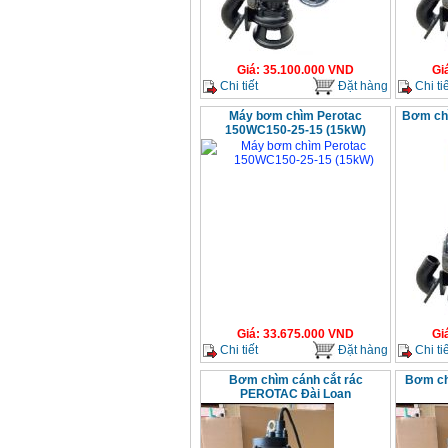
Giá
:
35.100.000
VND
Gi
Chi tiết
Đặt hàng
Chi tiế
Máy bơm chìm Perotac
Bơm ch
150WC150-25-15 (15kW)
Giá
:
33.675.000
VND
Gi
Chi tiết
Đặt hàng
Chi tiế
Bơm chìm cánh cắt rác
Bơm ch
PEROTAC Đài Loan