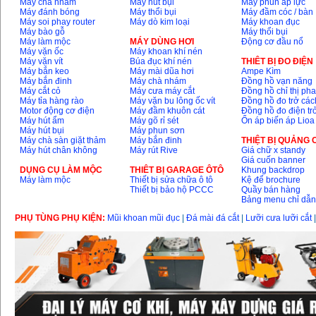
Máy chà nhám
Máy hút bụi
Máy phun áp lực
Máy đánh bóng
Máy thổi bụi
Máy đầm cóc / bàn
Máy soi phay router
Máy dò kim loại
Máy khoan đục
Máy bào gỗ
Máy thổi bụi
Máy làm mộc
MÁY DÙNG HƠI
Động cơ đầu nổ
Máy vặn ốc
Máy khoan khí nén
Máy vặn vít
Búa đục khí nén
THIÊT BỊ ĐO ĐIỆN
Máy bắn keo
Máy mài dũa hơi
Ampe Kìm
Máy bắn đinh
Máy chà nhám
Đồng hồ vạn năng
Máy cắt cỏ
Máy cưa máy cắt
Đồng hồ chỉ thị ph
Máy tỉa hàng rào
Máy vặn bu lông ốc vít
Đồng hồ đo trở các
Motor động cơ điện
Máy đầm khuôn cát
Đồng hồ đo điện tr
Máy hút ẩm
Máy gõ rỉ sét
Ổn áp biến áp Lioa
Máy hút bụi
Máy phun sơn
Máy chà sàn giặt thảm
Máy bắn đinh
THIỆT BỊ QUẢNG
Máy hút chân không
Máy rút Rive
Giá chữ x standy
Giá cuốn banner
DỤNG CỤ LÀM MỘC
THIÊT BỊ GARAGE ÔTÔ
Khung backdrop
Máy làm mộc
Thiết bị sửa chữa ô tô
Kệ để brochure
Thiết bị bảo hộ PCCC
Quầy bán hàng
Bảng menu chỉ dẫ
PHỤ TÙNG PHỤ KIỆN:
Mũi khoan mũi đục
|
Đá mài đá cắt
|
Lưỡi cưa lưỡi cắt