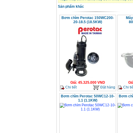
chi tiết Bosch GSB
13RE (650W)
Sản phẩm khác
Giá
:
2200000
VND
Bơm chìm Perotac 150WC200-
Máy
20-18.5 (18.5KW)
80
Máy khoan Bosch
GSB 16RE (750W)
Giá
:
1850000
VND
Động cơ xăng Honda
GX160 (5.5HP)
Giá
:
7200000
VND
Máy mài 100mm
Giá
:
45.325.000
VND
Gi
Makita 9553B (710W)
Giá
:
1296000
VND
Chi tiết
Đặt hàng
Chi tiế
Bơm chìm Perotac 50WC12-10-
Bơm chì
1.1 (1.1KW)