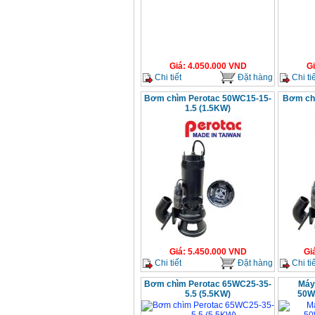
Giá
:
4.050.000
VND
G
Chi tiết
Đặt hàng
Chi tiế
Bơm chìm Perotac 50WC15-15-
Bơm ch
1.5 (1.5KW)
Giá
:
5.450.000
VND
Gi
Chi tiết
Đặt hàng
Chi tiế
Bơm chìm Perotac 65WC25-35-
Máy
5.5 (5.5KW)
50W