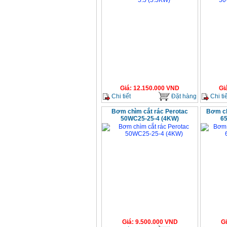
Giá
:
12.150.000
VND
Gi
Chi tiết
Đặt hàng
Chi tiế
Bơm chìm cắt rác Perotac
Bơm ch
50WC25-25-4 (4KW)
6
Giá
:
9.500.000
VND
G