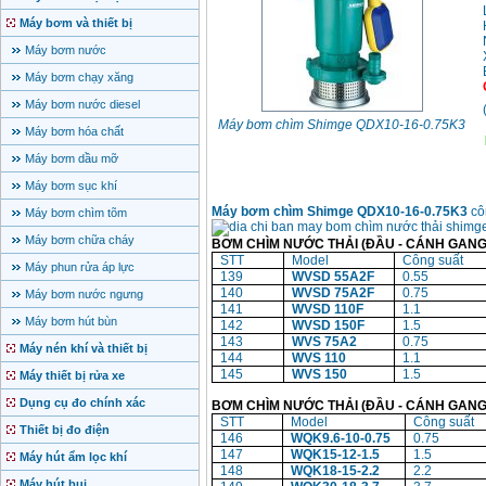
Máy bơm và thiết bị
Máy bơm nước
Máy bơm chạy xăng
Máy bơm nước diesel
Máy bơm chìm Shimge QDX10-16-0.75K3
Máy bơm hóa chất
Máy bơm dầu mỡ
Máy bơm sục khí
Máy bơm chìm Shimge QDX10-16-0.75K3
cô
Máy bơm chìm tõm
Máy bơm chữa cháy
BƠM CHÌM NƯỚC THẢI (ĐẦU - CÁNH GANG
STT
Model
Công suất
Máy phun rửa áp lực
139
WVSD 55A2F
0.55
140
WVSD 75A2F
0.75
Máy bơm nước ngưng
141
WVSD 110F
1.1
Máy bơm hút bùn
142
WVSD 150F
1.5
143
WVS 75A2
0.75
Máy nén khí và thiết bị
144
WVS 110
1.1
145
WVS 150
1.5
Máy thiết bị rửa xe
Dụng cụ đo chính xác
BƠM CHÌM NƯỚC THẢI (ĐẦU - CÁNH GANG
STT
Model
Công suất
Thiết bị đo điện
146
WQK9.6-10-0.75
0.75
147
WQK15-12-1.5
1.5
Máy hút ẩm lọc khí
148
WQK18-15-2.2
2.2
Máy hút bụi