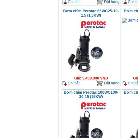
Chi tiết
Đặt hàng
Chi tiế
Bơm chìm Perotac 65WC25-10-
Bơm ch
1.5 (1.5KW)
Giá
:
5.450.000
VND
Gi
Chi tiết
Đặt hàng
Chi tiế
Bơm chìm Perotac 100WC100-
Bơm ch
30-15 (15KW)