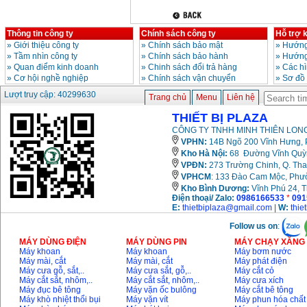
Thông tin công ty
Chính sách công ty
Hỗ trợ 
»
Giới thiệu công ty
»
Chính sách bảo mật
»
Hướng
»
Tầm nhìn công ty
»
Chính sách bảo hành
»
Hướng
»
Quan điểm kinh doanh
»
Chinh sách đổi trả hàng
»
Các h
»
Cơ hội nghề nghiệp
»
Chính sách vận chuyển
»
Sơ đồ
Lượt truy cập: 40299630
Trang chủ
Menu
Liên hệ
THIẾT BỊ PLAZA
CÔNG TY TNHH MINH THIÊN LONG
VPHN:
14B Ngõ 200 Vĩnh Hưng, P
Kho Hà Nội:
68 Đường Vĩnh Quỳnh
VPĐN:
273 Trường Chinh, Q. Tha
VPHCM
: 133 Đào Cam Mộc, Phư
Kho
Bình Dương:
Vĩnh Phú 24, 
Điện thoại/ Zalo:
0986166533
*
091
E:
thietbiplaza@gmail.com
|
W:
thie
Follow us on
:
MÁY DÙNG ĐIỆN
MÁY DÙNG PIN
MÁY CHẠY XĂNG 
Máy khoan
Máy khoan
Máy bơm nước
Máy mài, cắt
Máy mài, cắt
Máy phát điện
Máy cưa gỗ, sắt,..
Máy cưa sắt, gỗ,..
Máy cắt cỏ
Máy cắt sắt, nhôm,..
Máy cắt sắt, nhôm,..
Máy cưa xích
Máy đục bê tông
Máy vặn ốc bulông
Máy cắt bê tông
Máy khò nhiệt thổi bụi
Máy vặn vít
Máy phun hóa chất