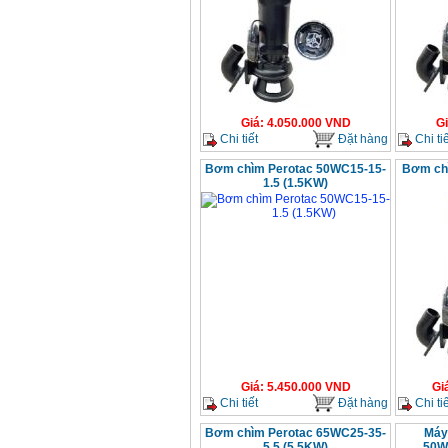
Giá
:
4.050.000
VND
G
Chi tiết
Đặt hàng
Chi tiế
Bơm chìm Perotac 50WC15-15-
Bơm ch
1.5 (1.5KW)
Giá
:
5.450.000
VND
Gi
Chi tiết
Đặt hàng
Chi tiế
Bơm chìm Perotac 65WC25-35-
Máy
5.5 (5.5KW)
50W