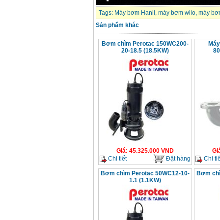
Tags:
Máy bơm Hanil
,
máy bơm wilo
,
máy bơ
Sản phẩm khác
Bơm chìm Perotac 150WC200-
Máy
20-18.5 (18.5KW)
80
Giá
:
45.325.000
VND
Gi
Chi tiết
Đặt hàng
Chi tiế
Bơm chìm Perotac 50WC12-10-
Bơm chì
1.1 (1.1KW)