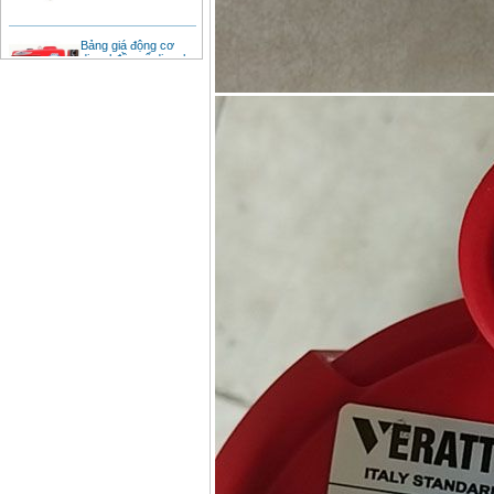
Bảng giá động cơ
diesel đầu nổ diesel
Giá
:
6500000
VND
Bảng giá mũi khoan
rút lõi bê tông
Giá
:
330000
VND
Máy khoan Bosch đa
năng GBH 2-26DRE
(800W)
Giá
:
3980000
VND
Máy cưa xích chạy
xăng Stihl MS661
Giá
:
29900000
VND
Máy cắt góc đa năng
Makita LS1019L
(1510W)
Giá
:
14068000
VND
Bộ máy khoan 100
chi tiết Bosch GSB