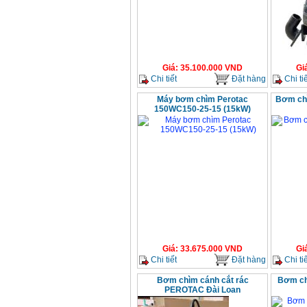
Giá
:
35.100.000
VND
Gi
Chi tiết
Đặt hàng
Chi tiế
Máy bơm chìm Perotac
Bơm ch
150WC150-25-15 (15kW)
Giá
:
33.675.000
VND
Gi
Chi tiết
Đặt hàng
Chi tiế
Bơm chìm cánh cắt rác
Bơm ch
PEROTAC Đài Loan