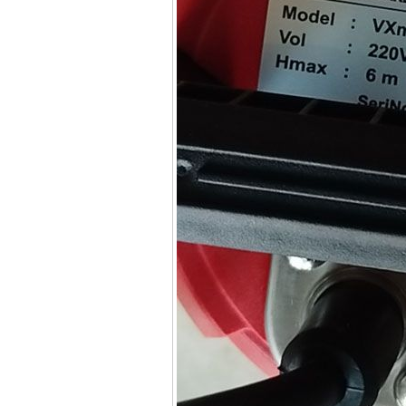
13RE (650W)
Giá
:
2200000
VND
Máy khoan Bosch
GSB 16RE (750W)
Giá
:
1850000
VND
Động cơ xăng Honda
GX160 (5.5HP)
Giá
:
7200000
VND
Máy mài 100mm
Makita 9553B (710W)
Giá
:
1296000
VND