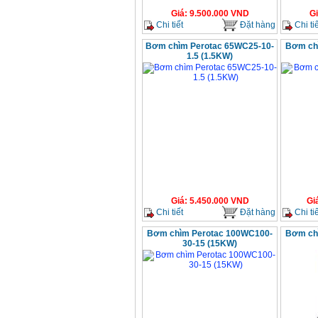
Giá
:
9.500.000
VND
G
Chi tiết
Đặt hàng
Chi tiế
Bơm chìm Perotac 65WC25-10-
Bơm ch
1.5 (1.5KW)
Giá
:
5.450.000
VND
Gi
Chi tiết
Đặt hàng
Chi tiế
Bơm chìm Perotac 100WC100-
Bơm ch
30-15 (15KW)