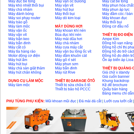
Máy đục bê tông
Máy vặn ốc bulông
Máy cắt bê tông
Máy khò nhiệt thổi bụi
Máy vặn vít
Máy phun hóa chất
Máy chà nhám
Máy hút bụi
Máy phun áp lực
Máy đánh bóng
Máy thổi bụi
Máy đầm cóc / bàn
Máy soi phay router
Máy dò kim loại
Máy khoan đục
Máy bào gỗ
Máy thổi bụi
Máy làm mộc
MÁY DÙNG HƠI
Động cơ đầu nổ
Máy vặn ốc
Máy khoan khí nén
Máy vặn vít
Búa đục khí nén
THIÊT BỊ ĐO ĐIỆN
Máy bắn keo
Máy mài dũa hơi
Ampe Kìm
Máy bắn đinh
Máy chà nhám
Đồng hồ vạn năng
Máy cắt cỏ
Máy cưa máy cắt
Đồng hồ chỉ thị ph
Máy tỉa hàng rào
Máy vặn bu lông ốc vít
Đồng hồ đo trở các
Motor động cơ điện
Máy đầm khuôn cát
Đồng hồ đo điện tr
Máy hút ẩm
Máy gõ rỉ sét
Ổn áp biến áp Lioa
Máy hút bụi
Máy phun sơn
Máy chà sàn giặt thảm
Máy bắn đinh
THIỆT BỊ QUẢNG
Máy hút chân không
Máy rút Rive
Giá chữ x standy
Giá cuốn banner
DỤNG CỤ LÀM MỘC
THIÊT BỊ GARAGE ÔTÔ
Khung backdrop
Máy làm mộc
Thiết bị sửa chữa ô tô
Kệ để brochure
Thiết bị bảo hộ PCCC
Quầy bán hàng
Bảng menu chỉ dẫ
PHỤ TÙNG PHỤ KIỆN:
Mũi khoan mũi đục
|
Đá mài đá cắt
|
Lưỡi cưa lưỡi cắt