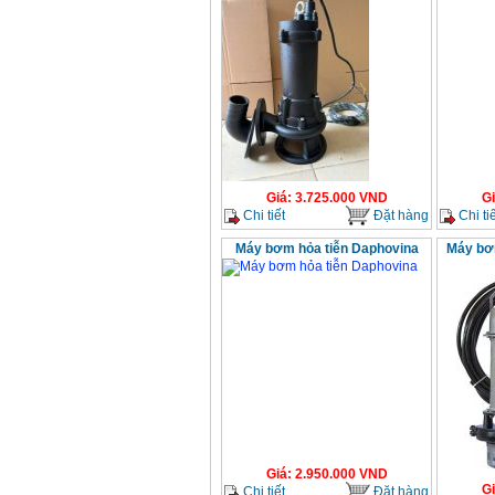
Giá
:
3.725.000
VND
G
Chi tiết
Đặt hàng
Chi tiế
Máy bơm hỏa tiễn Daphovina
Máy bơ
Giá
:
2.950.000
VND
G
Chi tiết
Đặt hàng