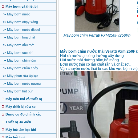
Máy bơm và thiết bị
Máy bơm nước
Máy bơm chạy xăng
Máy bơm nước diesel
Máy bơm chìm Verrati VXM250F (250W)
Máy bơm hóa chất
Máy bơm dầu mỡ
Máy bơm chìm nước thải Veratti Vxm 250F 
Máy bơm sục khí
Hút xả nước tại công trường xây dựng.
Hút nước thải đuờng hầm,hố móng…
Máy bơm chìm tõm
Bơm nước thải có lẫn chất rắn và chất sơ..
Máy bơm chữa cháy
Vận chuyển nước thải từ các khu vực bệnh vi
Máy phun rửa áp lực
Máy bơm nước ngưng
Máy bơm hút bùn
Máy nén khí và thiết bị
Máy thiết bị rửa xe
Dụng cụ đo chính xác
Thiết bị đo điện
Máy hút ẩm lọc khí
Máy hút bụi