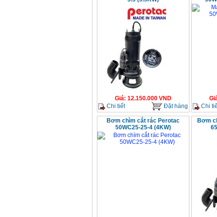
Giá
:
12.150.000
VND
Gi
Chi tiết
Đặt hàng
Chi tiế
Bơm chìm cắt rác Perotac
Bơm ch
50WC25-25-4 (4KW)
6