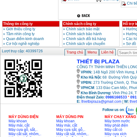
Chi tiế
Thông tin công ty
Chính sách công ty
Hỗ trợ 
»
Giới thiệu công ty
»
Chính sách bảo mật
»
Hướng
»
Tầm nhìn công ty
»
Chính sách bảo hành
»
Hướng
»
Quan điểm kinh doanh
»
Chinh sách đổi trả hàng
»
Các h
»
Cơ hội nghề nghiệp
»
Chính sách vận chuyển
»
Sơ đồ
Lượt truy cập: 40399726
Trang chủ
Menu
Liên hệ
THIẾT BỊ PLAZA
CÔNG TY TNHH MINH THIÊN LONG
VPHN:
14B Ngõ 200 Vĩnh Hưng, P
Kho Hà Nội:
68 Đường Vĩnh Quỳnh
VPĐN:
273 Trường Chinh, Q. Tha
VPHCM
: 133 Đào Cam Mộc, Phư
Kho
Bình Dương:
Vĩnh Phú 24, 
Điện thoại/ Zalo:
0986166533
*
091
E:
thietbiplaza@gmail.com
|
W:
thie
Follow us on
:
MÁY DÙNG ĐIỆN
MÁY DÙNG PIN
MÁY CHẠY XĂNG 
Máy khoan
Máy khoan
Máy bơm nước
Máy mài, cắt
Máy mài, cắt
Máy phát điện
Máy cưa gỗ, sắt,..
Máy cưa sắt, gỗ,..
Máy cắt cỏ
Máy cắt sắt, nhôm,..
Máy cắt sắt, nhôm,..
Máy cưa xích