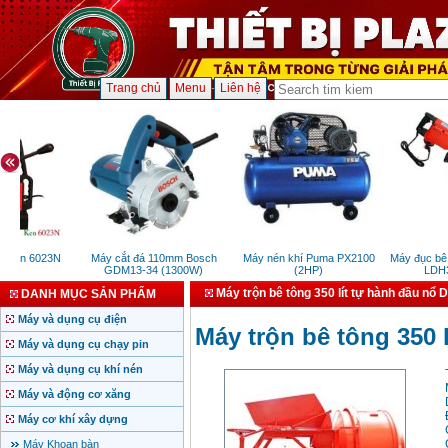
Trang chủ
Menu
Liên hệ
Ken 6023N
Máy cắt đá 110mm Bosch
Máy nén khí Puma PX2100
Máy đục bê t
W)
GDM13-34 (1300W)
(2HP)
LDH30 
Máy trộn bê tông 350 lít tự hành đầu nổ 
DANH MỤC SẢN PHẨM
Máy và dụng cụ điện
Máy trộn bê tông 350 
Máy và dụng cụ chạy pin
Máy và dụng cụ khí nén
Máy và động cơ xăng
Máy cơ khí xây dựng
Máy Khoan bàn