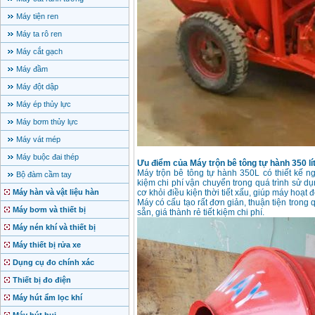
Máy tiện ren
Máy ta rô ren
Máy cắt gạch
Máy đầm
Máy đột dập
Máy ép thủy lực
Máy bơm thủy lực
Máy vát mép
Máy buộc đai thép
Ưu điểm của Máy trộn bê tông tự hành 350 lí
Máy trộn bê tông tự hành 350L có thiết kế ng
Bộ đàm cầm tay
kiệm chi phí vận chuyển trong quá trình sử 
Máy hàn và vật liệu hàn
cơ khỏi điều kiện thời tiết xấu, giúp máy hoạt 
Máy có cấu tạo rất đơn giản, thuận tiện trong q
Máy bơm và thiết bị
sẵn, giá thành rẻ tiết kiệm chi phí.
Máy nén khí và thiết bị
Máy thiết bị rửa xe
Dụng cụ đo chính xác
Thiết bị đo điện
Máy hút ẩm lọc khí