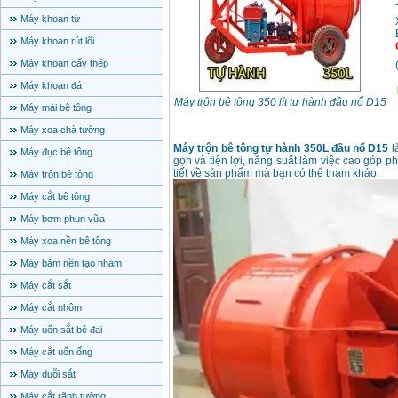
Máy khoan từ
Máy khoan rút lõi
Máy khoan cấy thép
Máy khoan đá
Máy trộn bê tông 350 lít tự hành đầu nổ D15
Máy mài bê tông
Máy xoa chà tường
Máy trộn bê tông tự hành 350L đầu nổ D15
l
Máy đục bê tông
gọn và tiện lợi, năng suất làm việc cao góp p
tiết về sản phẩm mà bạn có thể tham khảo.
Máy trộn bê tông
Máy cắt bê tông
Máy bơm phun vữa
Máy xoa nền bê tông
Máy băm nền tạo nhám
Máy cắt sắt
Máy cắt nhôm
Máy uốn sắt bẻ đai
Máy cắt uốn ống
Máy duỗi sắt
Máy cắt rãnh tường