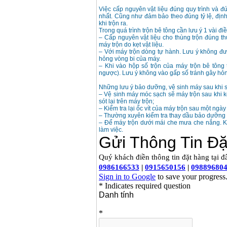
Việc cấp nguyên vật liệu đúng quy trình và đú
nhất. Cũng như đảm bảo theo đúng tỷ lệ, địn
khi trộn ra.
Trong quá trình trộn bê tông cần lưu ý 1 vài đi
– Cấp nguyên vật liệu cho thùng trộn đúng thứ
máy trộn do kẹt vật liệu.
– Với máy trộn dòng tự hành. Lưu ý không đượ
hỏng vòng bi của máy.
– Khi vào hộp số trộn của máy trộn bê tông
ngược). Lưu ý không vào gấp số tránh gây hỏn
Những lưu ý bảo dưỡng, vệ sinh máy sau khi 
– Vệ sinh máy móc sạch sẽ máy trộn sau khi k
sót lại trên máy trộn;
– Kiểm tra lại ốc vít của máy trộn sau một ngày
– Thường xuyên kiểm tra thay dầu bảo dưỡng má
– Để máy trộn dưới mái che mưa che nắng. Kh
làm việc.