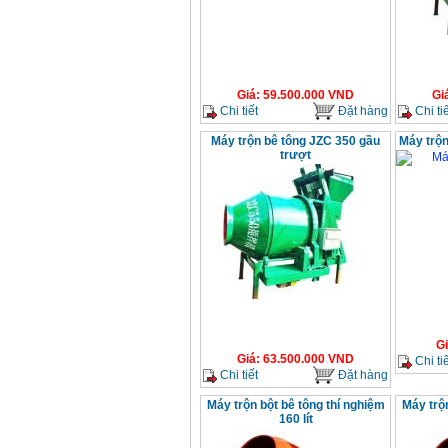
Giá
:
59.500.000
VND
Gi
Chi tiết
Đặt hàng
Chi tiế
Máy trộn bê tông JZC 350 gầu
Máy trộ
trượt
G
Giá
:
63.500.000
VND
Chi tiế
Chi tiết
Đặt hàng
Máy trộn bột bê tông thí nghiệm
Máy trộn
160 lít