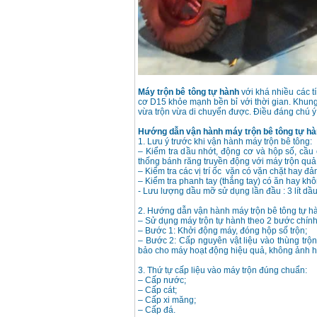
13RE (650W)
Giá
:
2200000
VND
Máy khoan Bosch
GSB 16RE (750W)
Giá
:
1850000
VND
Máy trộn bê tông tự hành
với khá nhiều các t
cơ D15 khỏe mạnh bền bỉ với thời gian. Khun
vừa trộn vừa di chuyển được. Điều đáng chú ý
Động cơ xăng Honda
GX160 (5.5HP)
Hướng dẫn vận hành máy trộn bê tông tự h
Giá
:
7200000
VND
1. Lưu ý trước khi vận hành máy trộn bê tông:
– Kiểm tra dầu nhớt, động cơ và hộp số, cầu 
thống bánh răng truyền động với máy trộn quả l
– Kiểm tra các vị trí ốc vặn có vặn chặt hay đả
– Kiểm tra phanh tay (thắng tay) có ăn hay kh
Máy mài 100mm
- Lưu lượng dầu mỡ sử dụng lần đầu : 3 lít dầu
Makita 9553B (710W)
Giá
:
1296000
VND
2. Hướng dẫn vận hành máy trộn bê tông tự hà
– Sử dụng máy trộn tự hành theo 2 bước chính
– Bước 1: Khởi động máy, đóng hộp số trộn;
– Bước 2: Cấp nguyên vật liệu vào thùng trộ
bảo cho máy hoạt động hiệu quả, không ảnh hư
3. Thứ tự cấp liệu vào máy trộn đúng chuẩn:
– Cấp nước;
– Cấp cát;
– Cấp xi măng;
– Cấp đá.