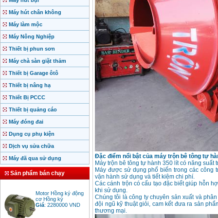
Máy hút bụi
Máy hút chân không
Máy làm mộc
Máy Nông Nghiệp
Thiết bị phun sơn
Máy chà sàn giặt thảm
Thiết bị Garage ôtô
Thiết bị nâng hạ
Thiết Bị PCCC
Thiết bị quảng cáo
Máy đóng đai
Dụng cụ phụ kiện
Dịch vụ sửa chữa
Đặc điểm nổi bật của máy trộn bê tông tự h
Máy đã qua sử dụng
Máy trộn bê tông tự hành 350 lít có năng suất 
Máy được sử dụng phổ biến trong các công tr
Sản phẩm bán chạy
vận hành sử dụng và tiết kiệm chi phí.
Các cánh trộn có cấu tạo đặc biết giúp hỗn hợp
Motor Hồng ký động
khi sử dụng.
cơ Hồng ký
Chúng tôi là công ty chuyên sản xuất và phân
Giá
:
2280000
VND
đội ngũ kỹ thuật giỏi, cam kết đưa ra sản phẩm 
thương mại.