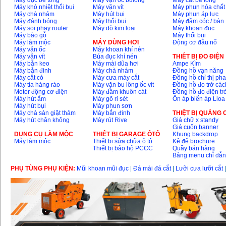
Máy đục bê tông
Máy vặn ốc bulông
Máy cắt bê tông
Máy khò nhiệt thổi bụi
Máy vặn vít
Máy phun hóa chất
Máy chà nhám
Máy hút bụi
Máy phun áp lực
Máy đánh bóng
Máy thổi bụi
Máy đầm cóc / bàn
Máy soi phay router
Máy dò kim loại
Máy khoan đục
Máy bào gỗ
Máy thổi bụi
Máy làm mộc
MÁY DÙNG HƠI
Động cơ đầu nổ
Máy vặn ốc
Máy khoan khí nén
Máy vặn vít
Búa đục khí nén
THIÊT BỊ ĐO ĐIỆN
Máy bắn keo
Máy mài dũa hơi
Ampe Kìm
Máy bắn đinh
Máy chà nhám
Đồng hồ vạn năng
Máy cắt cỏ
Máy cưa máy cắt
Đồng hồ chỉ thị ph
Máy tỉa hàng rào
Máy vặn bu lông ốc vít
Đồng hồ đo trở các
Motor động cơ điện
Máy đầm khuôn cát
Đồng hồ đo điện tr
Máy hút ẩm
Máy gõ rỉ sét
Ổn áp biến áp Lioa
Máy hút bụi
Máy phun sơn
Máy chà sàn giặt thảm
Máy bắn đinh
THIỆT BỊ QUẢNG
Máy hút chân không
Máy rút Rive
Giá chữ x standy
Giá cuốn banner
DỤNG CỤ LÀM MỘC
THIÊT BỊ GARAGE ÔTÔ
Khung backdrop
Máy làm mộc
Thiết bị sửa chữa ô tô
Kệ để brochure
Thiết bị bảo hộ PCCC
Quầy bán hàng
Bảng menu chỉ dẫ
PHỤ TÙNG PHỤ KIỆN:
Mũi khoan mũi đục
|
Đá mài đá cắt
|
Lưỡi cưa lưỡi cắt