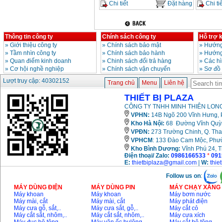
Chi tiết
Đặt hàng
Chi tiế
Thông tin công ty
Chính sách công ty
Hỗ trợ 
»
Giới thiệu công ty
»
Chính sách bảo mật
»
Hướng
»
Tầm nhìn công ty
»
Chính sách bảo hành
»
Hướng
»
Quan điểm kinh doanh
»
Chinh sách đổi trả hàng
»
Các h
»
Cơ hội nghề nghiệp
»
Chính sách vận chuyển
»
Sơ đồ
Lượt truy cập: 40302152
Trang chủ
Menu
Liên hệ
THIẾT BỊ PLAZA
CÔNG TY TNHH MINH THIÊN LONG
VPHN:
14B Ngõ 200 Vĩnh Hưng, P
Kho Hà Nội:
68 Đường Vĩnh Quỳnh
VPĐN:
273 Trường Chinh, Q. Tha
VPHCM
: 133 Đào Cam Mộc, Phư
Kho
Bình Dương:
Vĩnh Phú 24, 
Điện thoại/ Zalo:
0986166533
*
091
E:
thietbiplaza@gmail.com
|
W:
thie
Follow us on
:
MÁY DÙNG ĐIỆN
MÁY DÙNG PIN
MÁY CHẠY XĂNG 
Máy khoan
Máy khoan
Máy bơm nước
Máy mài, cắt
Máy mài, cắt
Máy phát điện
Máy cưa gỗ, sắt,..
Máy cưa sắt, gỗ,..
Máy cắt cỏ
Máy cắt sắt, nhôm,..
Máy cắt sắt, nhôm,..
Máy cưa xích