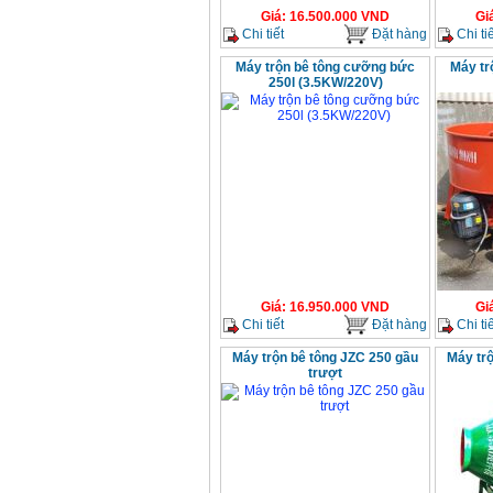
Giá
:
16.500.000
VND
Gi
Chi tiết
Đặt hàng
Chi tiế
Máy trộn bê tông cưỡng bức
Máy tr
250l (3.5KW/220V)
Giá
:
16.950.000
VND
Gi
Chi tiết
Đặt hàng
Chi tiế
Máy trộn bê tông JZC 250 gầu
Máy tr
trượt