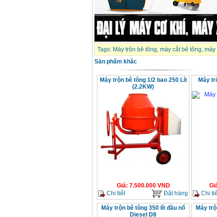
Tags:
Máy trộn bê tông
,
máy cắt bê tông
,
máy 
Sản phẩm khác
Máy trộn bê tông 1/2 bao 250 Lít
Máy tr
(2.2KW)
Giá
:
7.500.000
VND
Gi
Chi tiết
Đặt hàng
Chi tiế
Máy trộn bê tông 350 lít đầu nổ
Máy trộ
Diesel D8