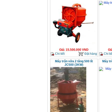
Giá
:
15.500.000
VND
Gi
Chi tiết
Đặt hàng
Chi tiế
Máy trộn vữa 2 tầng 500 lít
Máy tr
JC500 (3KW)