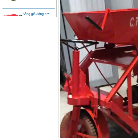
Bảng giá động cơ
diesel đầu nổ diesel
Giá
:
6500000
VND
Bảng giá mũi khoan
rút lõi bê tông
Giá
:
330000
VND
Máy khoan Bosch đa
năng GBH 2-26DRE
(800W)
Giá
:
3980000
VND
Máy cưa xích chạy
xăng Stihl MS661
Giá
:
29900000
VND
Máy cắt góc đa năng
Makita LS1019L
(1510W)
Giá
:
14068000
VND
Bộ máy khoan 100
chi tiết Bosch GSB