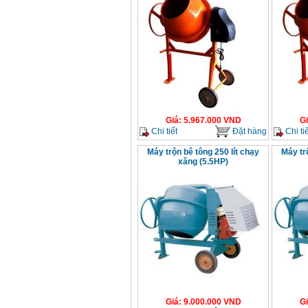
Giá
:
5.967.000
VND
G
Chi tiết
Đặt hàng
Chi tiế
Máy trộn bê tông 250 lít chạy
Máy tr
xăng (5.5HP)
Giá
:
9.000.000
VND
G