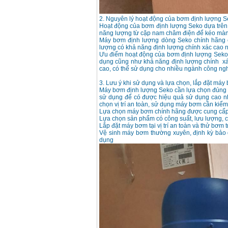
2. Nguyên lý hoạt động của bơm định lượng 
Hoạt động của bơm định lượng Seko dựa trên
năng lượng từ cặp nam châm điện để kéo màn
Máy bơm định lượng dòng Seko chính hãng có
lượng có khả năng định lượng chính xác cao n
Ưu điểm hoạt động của bơm định lượng Seko là
dụng cũng như khả năng định lượng chính xá
cao, có thể sử dụng cho nhiều ngành công ngh
3. Lưu ý khi sử dụng và lựa chọn, lắp đặt má
Máy bơm định lượng Seko cần lựa chọn đúng 
sử dụng để có được hiệu quả sử dụng cao nh
chọn vị trí an toàn, sử dụng máy bơm cần kiể
Lựa chọn máy bơm chính hãng được cung cấp từ
Lựa chọn sản phẩm có công suất, lưu lượng, c
Lắp đặt máy bơm tại vị trí an toàn và thử bơm
Vệ sinh máy bơm thường xuyên, định kỳ bảo
dụng