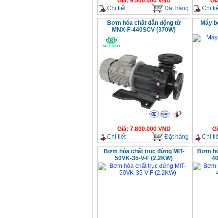
Giá
:
9.500.000
VND
Gi
Chi tiết
Đặt hàng
Chi tiế
Bơm hóa chất dẫn động từ
Máy b
MNX-F-440SCV (370W)
Giá
:
7.800.000
VND
G
Chi tiết
Đặt hàng
Chi tiế
Bơm hóa chất trục đứng MIT-
Bơm hó
50VK-35-V-F (2.2KW)
40