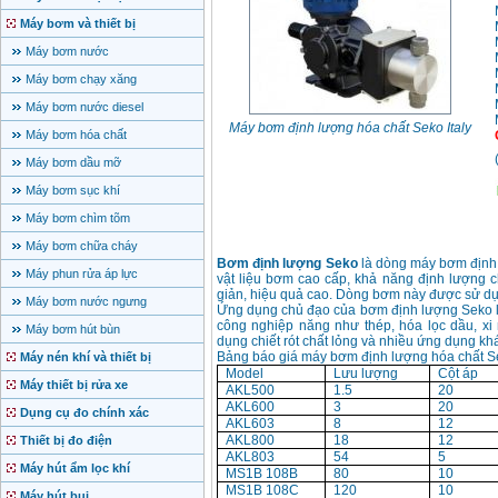
Máy bơm và thiết bị
Máy bơm nước
Máy bơm chạy xăng
Máy bơm nước diesel
Máy bơm định lượng hóa chất Seko Italy
Máy bơm hóa chất
Máy bơm dầu mỡ
Máy bơm sục khí
Máy bơm chìm tõm
Máy bơm chữa cháy
Bơm định lượng Seko
là dòng máy bơm định 
Máy phun rửa áp lực
vật liệu bơm cao cấp, khả năng định lượng c
giản, hiệu quả cao. Dòng bơm này được sử dụn
Máy bơm nước ngưng
Ứng dụng chủ đạo của bơm định lượng Seko l
công nghiệp năng như thép, hóa lọc dầu, x
Máy bơm hút bùn
dụng chiết rót chất lỏng và nhiều ứng dụng kh
Bảng báo giá máy bơm định lượng hóa chất Se
Máy nén khí và thiết bị
Model
Lưu lượng
Cột áp
Máy thiết bị rửa xe
AKL500
1.5
20
AKL600
3
20
Dụng cụ đo chính xác
AKL603
8
12
AKL800
18
12
Thiết bị đo điện
AKL803
54
5
Máy hút ẩm lọc khí
MS1B 108B
80
10
MS1B 108C
120
10
Máy hút bụi