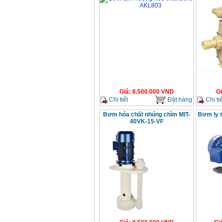
Giá
:
8.500.000
VND
G
Chi tiết
Đặt hàng
Chi tiế
Bơm hóa chất nhúng chìm MIT-
Bơm ly 
40VK-15-VF