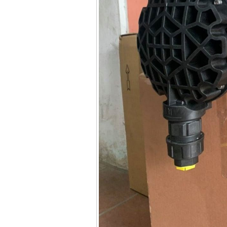
13RE (650W)
Giá
:
2200000
VND
Máy khoan Bosch
GSB 16RE (750W)
Giá
:
1850000
VND
Động cơ xăng Honda
GX160 (5.5HP)
Giá
:
7200000
VND
Máy mài 100mm
Makita 9553B (710W)
Giá
:
1296000
VND