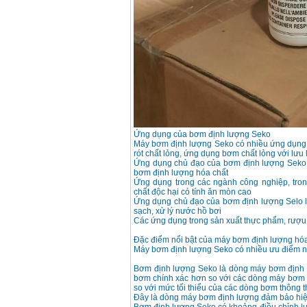
Ứng dụng của bơm định lượng Seko
Máy bơm định lượng Seko có nhiều ứng dụng 
rót chất lỏng, ứng dụng bơm chất lỏng với lưu 
Ứng dụng chủ đạo của bơm định lượng Seko là
bơm định lượng hóa chất
Ứng dụng trong các ngành công nghiệp, tron
chất độc hại có tính ăn mòn cao
Ứng dụng chủ đạo của bơm định lượng Selo l
sạch, xử lý nước hồ bơi
Các ứng dụng trong sản xuất thực phẩm, rượu
Đặc điểm nổi bật của máy bơm định lượng hó
Máy bơm định lượng Seko có nhiều ưu điểm n
Bơm định lượng Seko là dòng máy bơm định 
bơm chính xác hơn so với các dòng máy bơm đ
so với mức tối thiểu của các dòng bơm thông 
Đây là dòng máy bơm định lượng đảm bảo hiệu