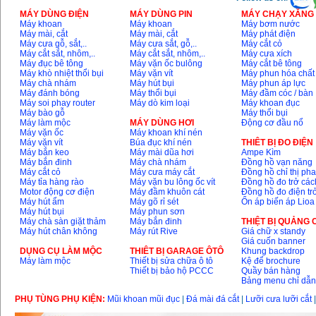
MÁY DÙNG ĐIỆN
MÁY DÙNG PIN
MÁY CHẠY XĂNG 
Máy khoan
Máy khoan
Máy bơm nước
Máy mài, cắt
Máy mài, cắt
Máy phát điện
Máy cưa gỗ, sắt,..
Máy cưa sắt, gỗ,..
Máy cắt cỏ
Máy cắt sắt, nhôm,..
Máy cắt sắt, nhôm,..
Máy cưa xích
Máy đục bê tông
Máy vặn ốc bulông
Máy cắt bê tông
Máy khò nhiệt thổi bụi
Máy vặn vít
Máy phun hóa chất
Máy chà nhám
Máy hút bụi
Máy phun áp lực
Máy đánh bóng
Máy thổi bụi
Máy đầm cóc / bàn
Máy soi phay router
Máy dò kim loại
Máy khoan đục
Máy bào gỗ
Máy thổi bụi
Máy làm mộc
MÁY DÙNG HƠI
Động cơ đầu nổ
Máy vặn ốc
Máy khoan khí nén
Máy vặn vít
Búa đục khí nén
THIÊT BỊ ĐO ĐIỆN
Máy bắn keo
Máy mài dũa hơi
Ampe Kìm
Máy bắn đinh
Máy chà nhám
Đồng hồ vạn năng
Máy cắt cỏ
Máy cưa máy cắt
Đồng hồ chỉ thị ph
Máy tỉa hàng rào
Máy vặn bu lông ốc vít
Đồng hồ đo trở các
Motor động cơ điện
Máy đầm khuôn cát
Đồng hồ đo điện tr
Máy hút ẩm
Máy gõ rỉ sét
Ổn áp biến áp Lioa
Máy hút bụi
Máy phun sơn
Máy chà sàn giặt thảm
Máy bắn đinh
THIỆT BỊ QUẢNG
Máy hút chân không
Máy rút Rive
Giá chữ x standy
Giá cuốn banner
DỤNG CỤ LÀM MỘC
THIÊT BỊ GARAGE ÔTÔ
Khung backdrop
Máy làm mộc
Thiết bị sửa chữa ô tô
Kệ để brochure
Thiết bị bảo hộ PCCC
Quầy bán hàng
Bảng menu chỉ dẫ
PHỤ TÙNG PHỤ KIỆN:
Mũi khoan mũi đục
|
Đá mài đá cắt
|
Lưỡi cưa lưỡi cắt