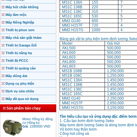
MS1C 138A
155
7
MS1C 138B
220
7
Máy hút chân không
MS1C 138C
310
7
Máy làm mộc
MS1C 165C
530
5
MM2 G140
600
7
Máy Nông Nghiệp
MM2 H157F
720
4
MM2 H157G
1000
4
Thiết bị phun sơn
Máy chà sàn giặt thảm
Bảng giá vật tư phụ kiện bơm định lượng Seko 
Model
Giá Hút
Thiết bị Garage ôtô
AKL500
500,000
AKL600
500,000
Thiết bị nâng hạ
AKL603
500,000
Thiết Bị PCCC
AKL800
500,000
AKL803
500,000
Thiết bị quảng cáo
MS1B 108B
1,250,000
MS1B 108C
1,250,000
Máy đóng đai
MS1C 138A
1,450,000
Dụng cụ phụ kiện
MS1C 138B
1,450,000
MS1C 138C
1,450,000
Dịch vụ sửa chữa
MS1C 165C
1,800,000
MM2 G140
2,250,000
Máy đã qua sử dụng
MM2 H157F
2,650,000
MM2 H157G
3,150,000
Sản phẩm bán chạy
Motor Hồng ký động
Tìm hiểu cấu tạo và ứng dụng đặc điểm bơm
cơ Hồng ký
1. Cấu tạo bơm định lượng Seko
Giá
:
2280000
VND
Máy bơm định lượng Seko là dòng bơm định l
Vỏ bơm hay thân bơm
Cổng hút cổng xả