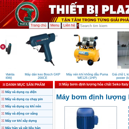
Trang chủ
Menu
Liên hệ
r Makita
Máy dán keo Bosch GKP
Máy nén khí không dầu Puma
Giá chữ L kiể
100W)
200CE
WE125 (1HP)
poster (kt
Máy bơm định lượng hóa chất Seko Italy
DANH MỤC SẢN PHẨM
Máy và dụng cụ điện
Máy bơm định lượng h
Máy và dụng cụ chạy pin
Máy và dụng cụ khí nén
Máy và động cơ xăng
Máy cơ khí xây dựng
Máy hàn và vật liệu hàn