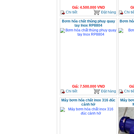
Giá
:
4.500.000
VND
G
Chi tiết
Đặt hàng
Chi tiế
Bơm hóa chất thùng phuy quay
Bơm hóa
tay Inox RP8804
Giá
:
7.500.000
VND
Gi
Chi tiết
Đặt hàng
Chi tiế
Máy bơm hóa chất inox 316 đúc
Máy bơm
cánh hở