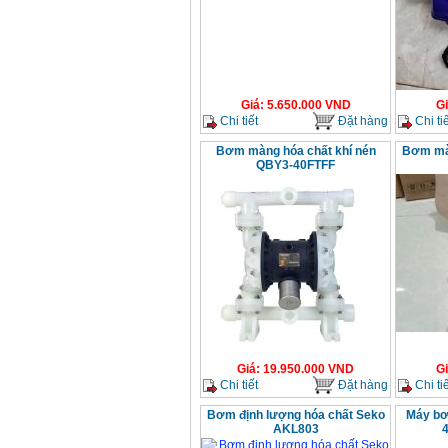
Giá
:
5.650.000
VND
G
Chi tiết
Đặt hàng
Chi tiế
Bơm màng hóa chất khí nén
Bơm màn
QBY3-40FTFF
Giá
:
19.950.000
VND
G
Chi tiết
Đặt hàng
Chi tiế
Bơm định lượng hóa chất Seko
Máy bơm
AKL803
4