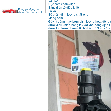
Van bơm
Cục nam châm điện
Bảng giá động cơ
Bảng điện tử điều khiển
diesel đầu nổ diesel
Lò xo
Giá
:
6500000
VND
Bộ phận định lượng chất lỏng
Màng bơm
Đây là dòng máy bơm định lượng hoạt động d
được điều khiển bằng tay với khả năng định l
Bảng giá mũi khoan
được lưu lượng bơm rất nhỏ bằng 1/2 so với 
rút lõi bê tông
Giá
:
330000
VND
Máy khoan Bosch đa
năng GBH 2-26DRE
(800W)
Giá
:
3980000
VND
Máy cưa xích chạy
xăng Stihl MS661
Giá
:
29900000
VND
Máy cắt góc đa năng
Makita LS1019L
(1510W)
Giá
:
14068000
VND
Bộ máy khoan 100
chi tiết Bosch GSB