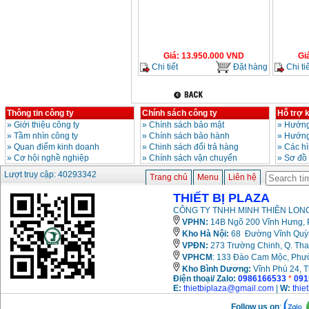
Giá
:
13.950.000
VND
Gi
Chi tiết
Đặt hàng
Chi tiế
Thông tin công ty
Chính sách công ty
Hỗ trợ 
»
Giới thiệu công ty
»
Chính sách bảo mật
»
Hướng
»
Tầm nhìn công ty
»
Chính sách bảo hành
»
Hướng
»
Quan điểm kinh doanh
»
Chinh sách đổi trả hàng
»
Các h
»
Cơ hội nghề nghiệp
»
Chính sách vận chuyển
»
Sơ đồ
Lượt truy cập: 40293342
Trang chủ
Menu
Liên hệ
THIẾT BỊ PLAZA
CÔNG TY TNHH MINH THIÊN LONG
VPHN:
14B Ngõ 200 Vĩnh Hưng, P
Kho Hà Nội:
68 Đường Vĩnh Quỳnh
VPĐN:
273 Trường Chinh, Q. Tha
VPHCM
: 133 Đào Cam Mộc, Phư
Kho
Bình Dương:
Vĩnh Phú 24, 
Điện thoại/ Zalo:
0986166533
*
091
E:
thietbiplaza@gmail.com
|
W:
thie
Follow us on
: