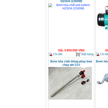
H2SO4 (1500W)
Giá
:
5.950.000
VND
G
Chi tiết
Đặt hàng
Chi tiế
Bơm hóa chất thùng phuy Inox
Bơm hóa
chạy pin 21V