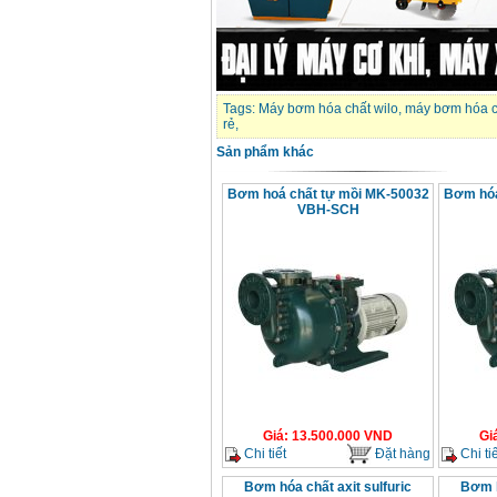
Tags:
Máy bơm hóa chất wilo
,
máy bơm hóa c
rẻ
,
Sản phẩm khác
Bơm hoá chất tự mồi MK-50032
Bơm hóa
VBH-SCH
Giá
:
13.500.000
VND
Gi
Chi tiết
Đặt hàng
Chi tiế
Bơm hóa chất axit sulfuric
Bơm h