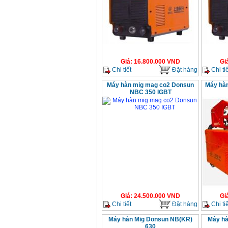
Giá
:
16.800.000
VND
Gi
Chi tiết
Đặt hàng
Chi tiế
Máy hàn mig mag co2 Donsun
Máy hà
NBC 350 IGBT
Giá
:
24.500.000
VND
Gi
Chi tiết
Đặt hàng
Chi tiế
Máy hàn Mig Donsun NB(KR)
Máy hà
630