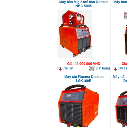
Máy hàn Mig 2 mỏ hàn Donsun
Máy hàn
Bộ máy khoan 100
NBC 500S
chi tiết Bosch GSB
13RE (650W)
Giá
:
2200000
VND
Máy khoan Bosch
GSB 16RE (750W)
Giá
:
1850000
VND
Động cơ xăng Honda
GX160 (5.5HP)
Giá
:
42.000.000
VND
Giá
Giá
:
7200000
VND
Chi tiết
Đặt hàng
Chi tiế
Máy cắt Plasma Donsun
Máy cắt 
LGK160B
D
Máy mài 100mm
Makita 9553B (710W)
Giá
:
1296000
VND