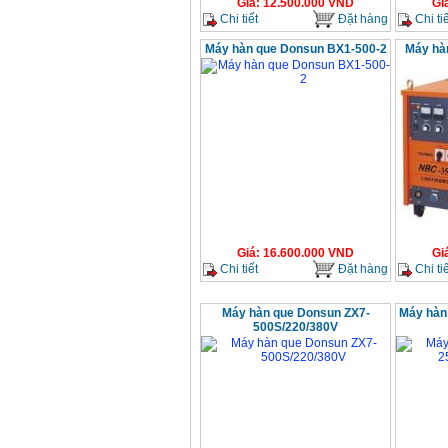
Giá
:
12.500.000
VND
Gi
Chi tiết
Đặt hàng
Chi tiế
Máy hàn que Donsun BX1-500-2
Máy hà
Giá
:
16.600.000
VND
Gi
Chi tiết
Đặt hàng
Chi tiế
Máy hàn que Donsun ZX7-
Máy hàn
500S/220/380V