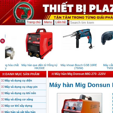
Trang chủ
Menu
Liên hệ
ượng hóa chất
Máy hàn que điện tử Hồng ký
Máy khoan Bosch GSB 16RE
Máy cắt đ
taly
HK200E
(750W)
TM300
Máy hàn Mig Donsun MIG 270 -220V
DANH MỤC SẢN PHẨM
Máy và dụng cụ điện
Máy hàn Mig Donsun 
Máy và dụng cụ chạy pin
Máy và dụng cụ khí nén
Máy và động cơ xăng
Máy cơ khí xây dựng
Máy hàn và vật liệu hàn