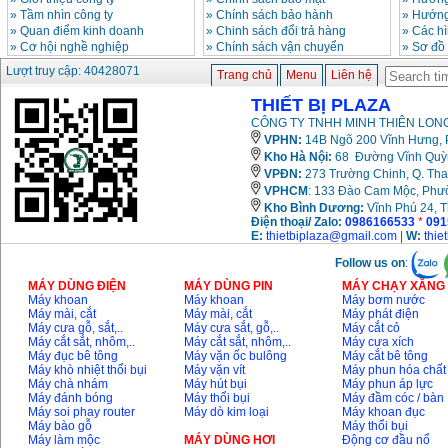
»
Tầm nhìn công ty
»
Chính sách bảo hành
»
Hướng
»
Quan điểm kinh doanh
»
Chinh sách đổi trả hàng
»
Các h
»
Cơ hội nghề nghiệp
»
Chính sách vận chuyển
»
Sơ đồ
Lượt truy cập: 40428071
Trang chủ
Menu
Liên hệ
THIẾT BỊ PLAZA
CÔNG TY TNHH MINH THIÊN LONG
VPHN:
14B Ngõ 200 Vĩnh Hưng, P
Kho Hà Nội:
68 Đường Vĩnh Quỳnh
VPĐN:
273 Trường Chinh, Q. Tha
VPHCM
: 133 Đào Cam Mộc, Phư
Kho
Bình Dương:
Vĩnh Phú 24, 
Điện thoại/ Zalo:
0986166533
*
091
E:
thietbiplaza@gmail.com
|
W:
thie
Follow us on
:
MÁY DÙNG ĐIỆN
MÁY DÙNG PIN
MÁY CHẠY XĂNG 
Máy khoan
Máy khoan
Máy bơm nước
Máy mài, cắt
Máy mài, cắt
Máy phát điện
Máy cưa gỗ, sắt,..
Máy cưa sắt, gỗ,..
Máy cắt cỏ
Máy cắt sắt, nhôm,..
Máy cắt sắt, nhôm,..
Máy cưa xích
Máy đục bê tông
Máy vặn ốc bulông
Máy cắt bê tông
Máy khò nhiệt thổi bụi
Máy vặn vít
Máy phun hóa chất
Máy chà nhám
Máy hút bụi
Máy phun áp lực
Máy đánh bóng
Máy thổi bụi
Máy đầm cóc / bàn
Máy soi phay router
Máy dò kim loại
Máy khoan đục
Máy bào gỗ
Máy thổi bụi
Máy làm mộc
MÁY DÙNG HƠI
Động cơ đầu nổ