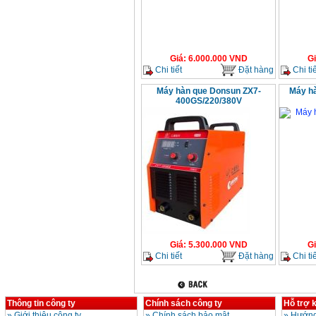
Giá
:
6.000.000
VND
G
Chi tiết
Đặt hàng
Chi tiế
Máy hàn que Donsun ZX7-
Máy h
400GS/220/380V
Giá
:
5.300.000
VND
G
Chi tiết
Đặt hàng
Chi tiế
Thông tin công ty
Chính sách công ty
Hỗ trợ 
»
Giới thiệu công ty
»
Chính sách bảo mật
»
Hướng