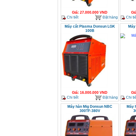
Giá
:
27.000.000
VND
Gi
Chi tiết
Đặt hàng
Chi tiế
Máy cắt Plasma Donsun LGK
Máy 
100B
Giá
:
16.000.000
VND
Gi
Chi tiết
Đặt hàng
Chi tiế
Máy hàn Mig Donsun NBC
Máy 
300TF-380V
3