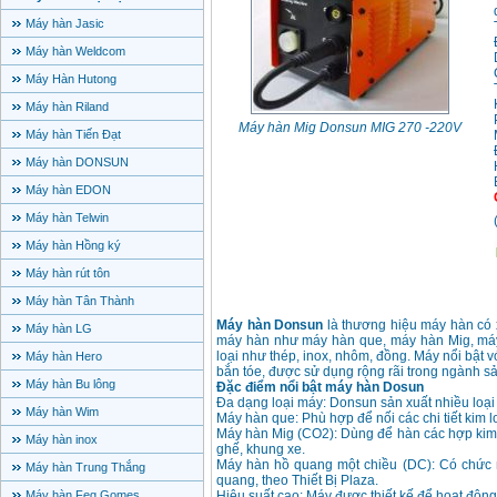
Máy hàn Jasic
Máy hàn Weldcom
Máy Hàn Hutong
Máy hàn Riland
Máy hàn Mig Donsun MIG 270 -220V
Máy hàn Tiến Đạt
Máy hàn DONSUN
Máy hàn EDON
Máy hàn Telwin
Máy hàn Hồng ký
Máy hàn rút tôn
Máy hàn Tân Thành
Máy hàn Donsun
là thương hiệu máy hàn có 
Máy hàn LG
máy hàn như máy hàn que, máy hàn Mig, máy
loại như thép, inox, nhôm, đồng. Máy nổi bật 
Máy hàn Hero
bắn tóe, được sử dụng rộng rãi trong ngành sả
Máy hàn Bu lông
Đặc điểm nổi bật máy hàn Dosun
Đa dạng loại máy: Donsun sản xuất nhiều loạ
Máy hàn Wim
Máy hàn que: Phù hợp để nối các chi tiết kim lo
Máy hàn Mig (CO2): Dùng để hàn các hợp kim, 
Máy hàn inox
ghế, khung xe.
Máy hàn hồ quang một chiều (DC): Có chức
Máy hàn Trung Thắng
quang, theo Thiết Bị Plaza.
Máy hàn Feg Gomes
Hiệu suất cao: Máy được thiết kế để hoạt động