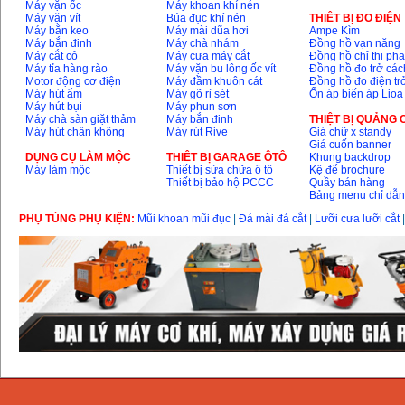
Máy vặn ốc
Máy khoan khí nén
Máy vặn vít
Búa đục khí nén
THIÊT BỊ ĐO ĐIỆN
Máy bắn keo
Máy mài dũa hơi
Ampe Kìm
Máy bắn đinh
Máy chà nhám
Đồng hồ vạn năng
Máy cắt cỏ
Máy cưa máy cắt
Đồng hồ chỉ thị ph
Máy tỉa hàng rào
Máy vặn bu lông ốc vít
Đồng hồ đo trở các
Motor động cơ điện
Máy đầm khuôn cát
Đồng hồ đo điện tr
Máy hút ẩm
Máy gõ rỉ sét
Ổn áp biến áp Lioa
Máy hút bụi
Máy phun sơn
Máy chà sàn giặt thảm
Máy bắn đinh
THIỆT BỊ QUẢNG
Máy hút chân không
Máy rút Rive
Giá chữ x standy
Giá cuốn banner
DỤNG CỤ LÀM MỘC
THIÊT BỊ GARAGE ÔTÔ
Khung backdrop
Máy làm mộc
Thiết bị sửa chữa ô tô
Kệ để brochure
Thiết bị bảo hộ PCCC
Quầy bán hàng
Bảng menu chỉ dẫ
PHỤ TÙNG PHỤ KIỆN:
Mũi khoan mũi đục
|
Đá mài đá cắt
|
Lưỡi cưa lưỡi cắt