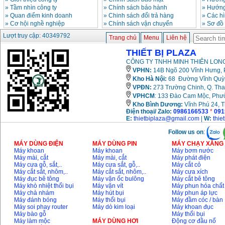
»
Tầm nhìn công ty
»
Chính sách bảo hành
»
Hướng
»
Quan điểm kinh doanh
»
Chinh sách đổi trả hàng
»
Các h
»
Cơ hội nghề nghiệp
»
Chính sách vận chuyển
»
Sơ đồ
Lượt truy cập: 40349792
Trang chủ
Menu
Liên hệ
THIẾT BỊ PLAZA
CÔNG TY TNHH MINH THIÊN LONG
VPHN:
14B Ngõ 200 Vĩnh Hưng, P
Kho Hà Nội:
68 Đường Vĩnh Quỳnh
VPĐN:
273 Trường Chinh, Q. Tha
VPHCM
: 133 Đào Cam Mộc, Phư
Kho
Bình Dương:
Vĩnh Phú 24, 
Điện thoại/ Zalo:
0986166533
*
091
E:
thietbiplaza@gmail.com
|
W:
thie
Follow us on
:
MÁY DÙNG ĐIỆN
MÁY DÙNG PIN
MÁY CHẠY XĂNG 
Máy khoan
Máy khoan
Máy bơm nước
Máy mài, cắt
Máy mài, cắt
Máy phát điện
Máy cưa gỗ, sắt,..
Máy cưa sắt, gỗ,..
Máy cắt cỏ
Máy cắt sắt, nhôm,..
Máy cắt sắt, nhôm,..
Máy cưa xích
Máy đục bê tông
Máy vặn ốc bulông
Máy cắt bê tông
Máy khò nhiệt thổi bụi
Máy vặn vít
Máy phun hóa chất
Máy chà nhám
Máy hút bụi
Máy phun áp lực
Máy đánh bóng
Máy thổi bụi
Máy đầm cóc / bàn
Máy soi phay router
Máy dò kim loại
Máy khoan đục
Máy bào gỗ
Máy thổi bụi
Máy làm mộc
MÁY DÙNG HƠI
Động cơ đầu nổ