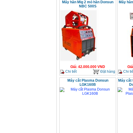
Máy hàn Mig 2 mỏ hàn Donsun
Máy hàn
Bộ máy khoan 100
NBC 500S
chi tiết Bosch GSB
13RE (650W)
Giá
:
2200000
VND
Máy khoan Bosch
GSB 16RE (750W)
Giá
:
1850000
VND
Động cơ xăng Honda
GX160 (5.5HP)
Giá
:
7200000
VND
Giá
:
42.000.000
VND
Giá
Chi tiết
Đặt hàng
Chi tiế
Máy cắt Plasma Donsun
Máy cắt 
LGK160B
D
Máy mài 100mm
Makita 9553B (710W)
Giá
:
1296000
VND