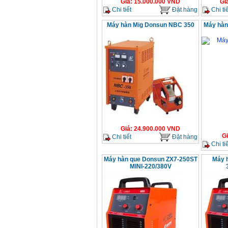
Giá
:
15.000.000
VND
Gi
Chi tiết
Đặt hàng
Chi tiế
Máy hàn Mig Donsun NBC 350
Máy hàn
Giá
:
24.900.000
VND
G
Chi tiết
Đặt hàng
Chi tiế
Máy hàn que Donsun ZX7-250ST
Máy 
MINI-220/380V