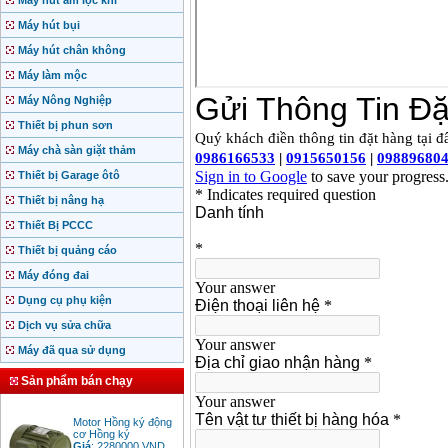
Máy hút ẩm lọc khí
Máy hút bụi
Máy hút chân không
Máy làm mộc
Máy Nông Nghiệp
Thiết bị phun sơn
Máy chà sàn giặt thảm
Thiết bị Garage ôtô
Thiết bị nâng hạ
Thiết Bị PCCC
Thiết bị quảng cáo
Máy đóng đai
Dụng cụ phụ kiện
Dịch vụ sửa chữa
Máy đã qua sử dụng
Sản phẩm bán chạy
Motor Hồng ký động
cơ Hồng ký
Giá
:
2280000
VND