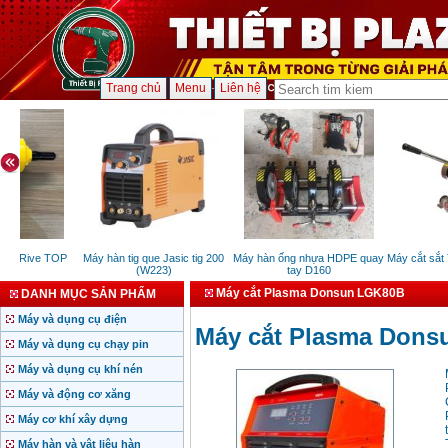
Trang chủ
Menu
Liên hệ
út Rive TOP
Máy hàn tig que Jasic tig 200
Máy hàn ống nhựa HDPE quay
Máy cắt sắt T
(W223)
tay D160
Máy cắt Plasma Donsun LGK80B
DANH MỤC SẢN PHẨM
Máy và dụng cụ điện
Máy cắt Plasma Don
Máy và dụng cụ chạy pin
Máy và dụng cụ khí nén
Máy và động cơ xăng
Máy cơ khí xây dựng
Máy hàn và vật liệu hàn