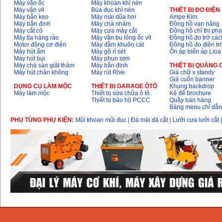
Máy vặn ốc
Máy khoan khí nén
Máy vặn vít
Búa đục khí nén
THIÊT BỊ ĐO ĐIỆN
Máy bắn keo
Máy mài dũa hơi
Ampe Kìm
Máy bắn đinh
Máy chà nhám
Đồng hồ vạn năng
Máy cắt cỏ
Máy cưa máy cắt
Đồng hồ chỉ thị ph
Máy tỉa hàng rào
Máy vặn bu lông ốc vít
Đồng hồ đo trở các
Motor động cơ điện
Máy đầm khuôn cát
Đồng hồ đo điện tr
Máy hút ẩm
Máy gõ rỉ sét
Ổn áp biến áp Lioa
Máy hút bụi
Máy phun sơn
Máy chà sàn giặt thảm
Máy bắn đinh
THIỆT BỊ QUẢNG
Máy hút chân không
Máy rút Rive
Giá chữ x standy
Giá cuốn banner
DỤNG CỤ LÀM MỘC
THIÊT BỊ GARAGE ÔTÔ
Khung backdrop
Máy làm mộc
Thiết bị sửa chữa ô tô
Kệ để brochure
Thiết bị bảo hộ PCCC
Quầy bán hàng
Bảng menu chỉ dẫ
PHỤ TÙNG PHỤ KIỆN:
Mũi khoan mũi đục
|
Đá mài đá cắt
|
Lưỡi cưa lưỡi cắt