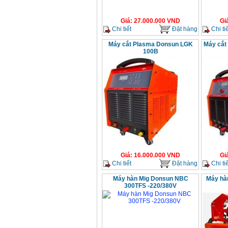
Giá
:
27.000.000
VND
Gi
Chi tiết
Đặt hàng
Chi tiế
Máy cắt Plasma Donsun LGK
Máy cắt
100B
Giá
:
16.000.000
VND
Gi
Chi tiết
Đặt hàng
Chi tiế
Máy hàn Mig Donsun NBC
Máy hà
300TFS -220/380V