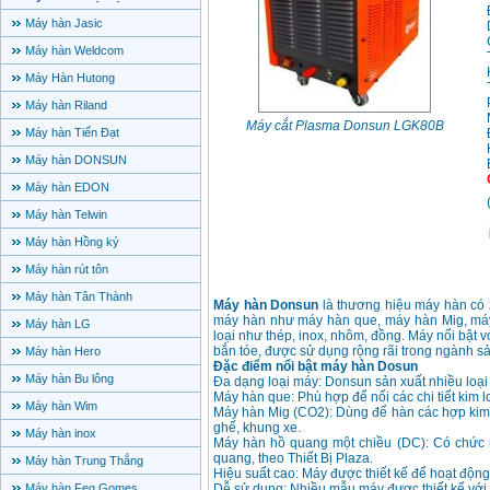
Máy hàn Jasic
Máy hàn Weldcom
Máy Hàn Hutong
Máy hàn Riland
Máy cắt Plasma Donsun LGK80B
Máy hàn Tiến Đạt
Máy hàn DONSUN
Máy hàn EDON
Máy hàn Telwin
Máy hàn Hồng ký
Máy hàn rút tôn
Máy hàn Tân Thành
Máy hàn Donsun
là thương hiệu máy hàn có 
máy hàn như máy hàn que, máy hàn Mig, máy
Máy hàn LG
loại như thép, inox, nhôm, đồng. Máy nổi bật 
bắn tóe, được sử dụng rộng rãi trong ngành sả
Máy hàn Hero
Đặc điểm nổi bật máy hàn Dosun
Máy hàn Bu lông
Đa dạng loại máy: Donsun sản xuất nhiều loạ
Máy hàn que: Phù hợp để nối các chi tiết kim lo
Máy hàn Wim
Máy hàn Mig (CO2): Dùng để hàn các hợp kim, 
ghế, khung xe.
Máy hàn inox
Máy hàn hồ quang một chiều (DC): Có chức
quang, theo Thiết Bị Plaza.
Máy hàn Trung Thắng
Hiệu suất cao: Máy được thiết kế để hoạt động
Máy hàn Feg Gomes
Dễ sử dụng: Nhiều mẫu máy được thiết kế với 