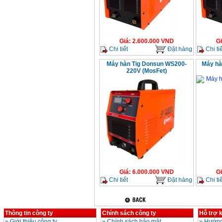
Giá
:
2.600.000
VND
G
Chi tiết
Đặt hàng
Chi tiế
Máy hàn Tig Donsun WS200-
Máy hà
220V (MosFet)
Giá
:
6.000.000
VND
G
Chi tiết
Đặt hàng
Chi tiế
Thông tin công ty
Chính sách công ty
Hỗ trợ 
»
Giới thiệu công ty
»
Chính sách bảo mật
»
Hướng