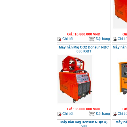
Giá
:
16.800.000
VND
Gi
Chi tiết
Đặt hàng
Chi tiế
Máy hàn Mig CO2 Donsun NBC
Máy hàn
630 IGBT
Giá
:
36.000.000
VND
Gi
Chi tiết
Đặt hàng
Chi tiế
Máy hàn mig Donsun NB(KR)
Máy hà
500