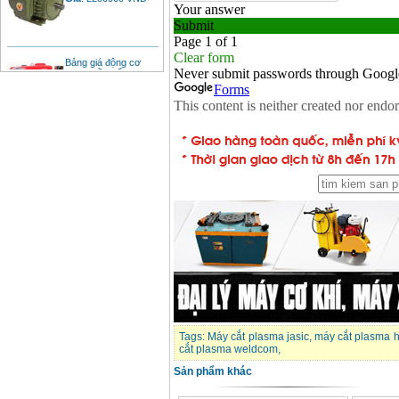
Bảng giá động cơ
diesel đầu nổ diesel
Giá
:
6500000
VND
Bảng giá mũi khoan
rút lõi bê tông
Giá
:
330000
VND
Máy khoan Bosch đa
năng GBH 2-26DRE
(800W)
Giá
:
3980000
VND
Máy cưa xích chạy
xăng Stihl MS661
Giá
:
29900000
VND
Máy cắt góc đa năng
Tags:
Máy cắt plasma jasic
,
máy cắt plasma 
Makita LS1019L
(1510W)
cắt plasma weldcom
,
Giá
:
14068000
VND
Sản phẩm khác