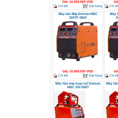
Giá
:
16.000.000
VND
Gi
Chi tiết
Đặt hàng
Chi tiế
Máy hàn Mig Donsun NBC
Máy 
300TF-380V
3
Giá
:
16.800.000
VND
Gi
Chi tiết
Đặt hàng
Chi tiế
Máy hàn mig mag co2 Donsun
Máy hà
NBC 350 IGBT