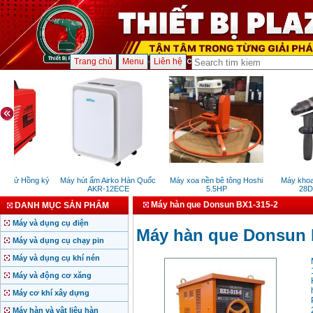
Trang chủ
Menu
Liên hệ
n tử Hồng ký
Máy hút ẩm Airko Hàn Quốc
Máy xoa nền bê tông Hoshi
Máy khoan
0E
AKR-12ECE
5.5HP
28DRE
Máy hàn que Donsun BX1-315-2
DANH MỤC SẢN PHẨM
Máy và dụng cụ điện
Máy hàn que Donsun 
Máy và dụng cụ chạy pin
Máy và dụng cụ khí nén
Máy và động cơ xăng
Máy cơ khí xây dựng
Máy hàn và vật liệu hàn