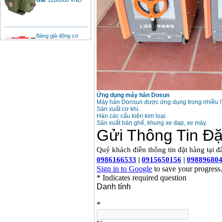
Bảng giá động cơ
diesel đầu nổ diesel
Giá
:
6500000
VND
Bảng giá mũi khoan
rút lõi bê tông
Giá
:
330000
VND
Ứng dụng máy hàn Dosun
Máy hàn Donsun được ứng dụng trong nhiều l
Sản xuất cơ khí.
Máy khoan Bosch đa
Hàn các cấu kiện kim loại.
năng GBH 2-26DRE
Sản xuất bàn ghế, khung xe đạp, xe máy.
(800W)
Giá
:
3980000
VND
Máy cưa xích chạy
xăng Stihl MS661
Giá
:
29900000
VND
Máy cắt góc đa năng
Makita LS1019L
(1510W)
Giá
:
14068000
VND