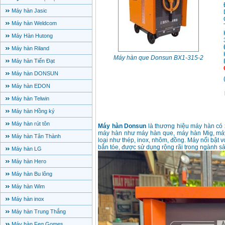
Máy hàn Jasic
Máy hàn Weldcom
Máy Hàn Hutong
Máy hàn Riland
Máy hàn que Donsun BX1-315-2
Máy hàn Tiến Đạt
Máy hàn DONSUN
Máy hàn EDON
Máy hàn Telwin
Máy hàn Hồng ký
Máy hàn rút tôn
Máy hàn Donsun
là thương hiệu máy hàn có 
máy hàn như máy hàn que, máy hàn Mig, máy
Máy hàn Tân Thành
loại như thép, inox, nhôm, đồng. Máy nổi bật 
bắn tóe, được sử dụng rộng rãi trong ngành sả
Máy hàn LG
Máy hàn Hero
Máy hàn Bu lông
Máy hàn Wim
Máy hàn inox
Máy hàn Trung Thắng
Máy hàn Feg Gomes