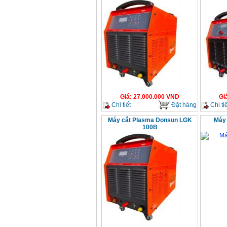
Giá
:
27.000.000
VND
Gi
Chi tiết
Đặt hàng
Chi tiế
Máy cắt Plasma Donsun LGK
Máy 
100B