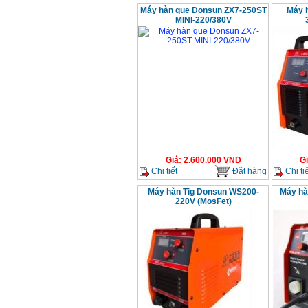
Máy hàn que Donsun ZX7-250ST
Máy 
MINI-220/380V
Giá
:
2.600.000
VND
G
Chi tiết
Đặt hàng
Chi tiế
Máy hàn Tig Donsun WS200-
Máy hà
220V (MosFet)