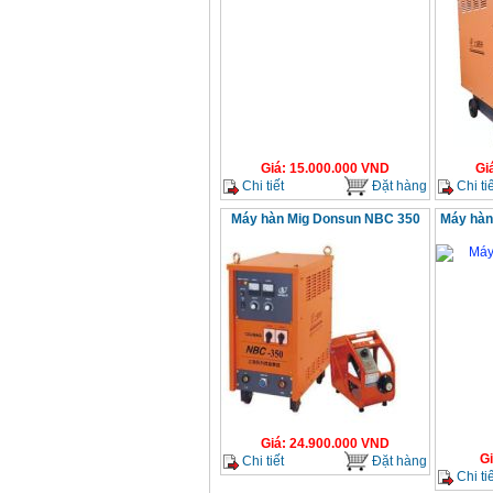
Giá
:
15.000.000
VND
Gi
Chi tiết
Đặt hàng
Chi tiế
Máy hàn Mig Donsun NBC 350
Máy hàn
Giá
:
24.900.000
VND
G
Chi tiết
Đặt hàng
Chi tiế