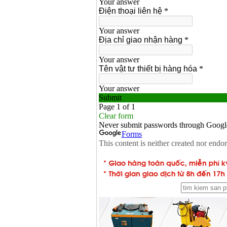
Bộ máy khoan 100
chi tiết Bosch GSB
13RE (650W)
Giá
:
2200000
VND
Máy khoan Bosch
GSB 16RE (750W)
Giá
:
1850000
VND
Động cơ xăng Honda
GX160 (5.5HP)
Giá
:
7200000
VND
Máy mài 100mm
Makita 9553B (710W)
Giá
:
1296000
VND