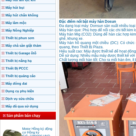
Máy hút ẩm lọc khí
Máy hút bụi
Máy hút chân không
Đặc điểm nổi bật máy hàn Dosun
Máy làm mộc
Đa dạng loại máy: Donsun sản xuất nhiều loạ
Máy hàn que: Phù hợp để nối các chi tiết kim lo
Máy Nông Nghiệp
Máy hàn Mig (CO2): Dùng để hàn các hợp kim, 
Thiết bị phun sơn
ghế, khung xe.
Máy hàn hồ quang một chiều (DC): Có chức
Máy chà sàn giặt thảm
quang, theo Thiết Bị Plaza.
Hiệu suất cao: Máy được thiết kế để hoạt động
Thiết bị Garage ôtô
Dễ sử dụng: Nhiều mẫu máy được thiết kế với 
Chất lượng mối hàn tốt: Cho ra mối hàn êm, ít
Thiết bị nâng hạ
Thiết Bị PCCC
Thiết bị quảng cáo
Máy đóng đai
Dụng cụ phụ kiện
Dịch vụ sửa chữa
Máy đã qua sử dụng
Sản phẩm bán chạy
Motor Hồng ký động
cơ Hồng ký
Giá
:
2280000
VND