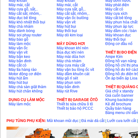
Máy khoan
Máy khoan
Máy bơm nước
Máy mài, cắt
Máy mài, cắt
Máy phát điện
Máy cưa gỗ, sắt,..
Máy cưa sắt, gỗ,..
Máy cắt cỏ
Máy cắt sắt, nhôm,..
Máy cắt sắt, nhôm,..
Máy cưa xích
Máy đục bê tông
Máy vặn ốc bulông
Máy cắt bê tông
Máy khò nhiệt thổi bụi
Máy vặn vít
Máy phun hóa chất
Máy chà nhám
Máy hút bụi
Máy phun áp lực
Máy đánh bóng
Máy thổi bụi
Máy đầm cóc / bàn
Máy soi phay router
Máy dò kim loại
Máy khoan đục
Máy bào gỗ
Máy thổi bụi
Máy làm mộc
MÁY DÙNG HƠI
Động cơ đầu nổ
Máy vặn ốc
Máy khoan khí nén
Máy vặn vít
Búa đục khí nén
THIÊT BỊ ĐO ĐIỆN
Máy bắn keo
Máy mài dũa hơi
Ampe Kìm
Máy bắn đinh
Máy chà nhám
Đồng hồ vạn năng
Máy cắt cỏ
Máy cưa máy cắt
Đồng hồ chỉ thị ph
Máy tỉa hàng rào
Máy vặn bu lông ốc vít
Đồng hồ đo trở các
Motor động cơ điện
Máy đầm khuôn cát
Đồng hồ đo điện tr
Máy hút ẩm
Máy gõ rỉ sét
Ổn áp biến áp Lioa
Máy hút bụi
Máy phun sơn
Máy chà sàn giặt thảm
Máy bắn đinh
THIỆT BỊ QUẢNG
Máy hút chân không
Máy rút Rive
Giá chữ x standy
Giá cuốn banner
DỤNG CỤ LÀM MỘC
THIÊT BỊ GARAGE ÔTÔ
Khung backdrop
Máy làm mộc
Thiết bị sửa chữa ô tô
Kệ để brochure
Thiết bị bảo hộ PCCC
Quầy bán hàng
Bảng menu chỉ dẫ
PHỤ TÙNG PHỤ KIỆN:
Mũi khoan mũi đục
|
Đá mài đá cắt
|
Lưỡi cưa lưỡi cắt