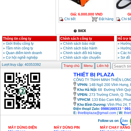
Giá
:
6.000.000
VND
G
Chi tiết
Đặt hàng
Chi tiế
Thông tin công ty
Chính sách công ty
Hỗ trợ 
»
Giới thiệu công ty
»
Chính sách bảo mật
»
Hướng
»
Tầm nhìn công ty
»
Chính sách bảo hành
»
Hướng
»
Quan điểm kinh doanh
»
Chinh sách đổi trả hàng
»
Các h
»
Cơ hội nghề nghiệp
»
Chính sách vận chuyển
»
Sơ đồ
Lượt truy cập: 40353392
Trang chủ
Menu
Liên hệ
THIẾT BỊ PLAZA
CÔNG TY TNHH MINH THIÊN LONG
VPHN:
14B Ngõ 200 Vĩnh Hưng, P
Kho Hà Nội:
68 Đường Vĩnh Quỳnh
VPĐN:
273 Trường Chinh, Q. Tha
VPHCM
: 133 Đào Cam Mộc, Phư
Kho
Bình Dương:
Vĩnh Phú 24, 
Điện thoại/ Zalo:
0986166533
*
091
E:
thietbiplaza@gmail.com
|
W:
thie
Follow us on
:
MÁY DÙNG ĐIỆN
MÁY DÙNG PIN
MÁY CHẠY XĂNG 