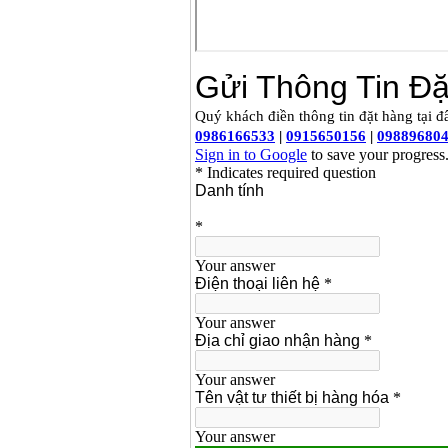
Bộ máy khoan 100
chi tiết Bosch GSB
13RE (650W)
Giá
:
2200000
VND
Máy khoan Bosch
GSB 16RE (750W)
Giá
:
1850000
VND
Động cơ xăng Honda
GX160 (5.5HP)
Giá
:
7200000
VND
Máy mài 100mm
Makita 9553B (710W)
Giá
:
1296000
VND