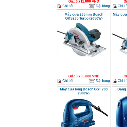
Giá
:
6.711.000
VND
G
Chi tiết
Đặt hàng
Chi tiế
Máy cưa 235mm Bosch
Máy cưa
GKS235 Turbo (2050W)
Giá
:
3.735.000
VND
G
Chi tiết
Đặt hàng
Chi tiế
Máy cưa lọng Bosch GST 700
Bảng 
(500W)