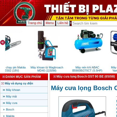
Trang chủ
Menu
Liên hệ
h chạy pin Makita
Máy khoan từ Magbroach
Máy nén khí ABAC
Máy b
4Z002 (18V)
MD40 (1150W)
B5900B/270CT (5.5HP)
Yama
Máy cưa lọng Bosch GST 90 BE (650W)
DANH MỤC SẢN PHẨM
Máy và dụng cụ điện
Máy cưa lọng Bosch 
Máy khoan
Máy mài
Máy cưa
Bosch
Makita