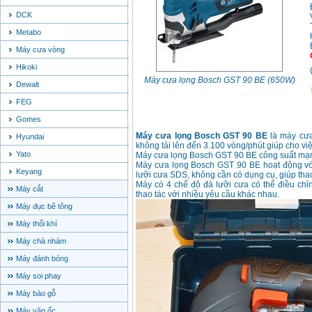
DCK
Metabo
Máy cưa vòng
Hikoki
Máy cưa lọng Bosch GST 90 BE (650W)
Dewalt
FEG
Gomes
Máy cưa lọng Bosch GST 90 BE
là máy cưa
Hyundai
không tải lên đến 3.100 vòng/phút giúp cho vi
Yato
Máy cưa lọng Bosch GST 90 BE công suất m
Máy cưa lọng Bosch GST 90 BE hoạt động với 
Keyang
lưỡi cưa SDS, không cần có dụng cụ, giúp tha
Máy có 4 chế độ đá lưỡi cưa có thể điều chỉ
Máy cắt
thao tác với nhiều yêu cầu khác nhau.
Máy đục bê tông
Máy thổi khí
Máy chà nhám
Máy đánh bóng
Máy soi phay
Máy bào gỗ
Máy vặn ốc