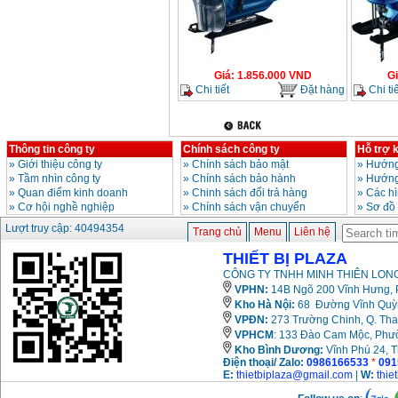
Giá
:
1.856.000
VND
G
Chi tiết
Đặt hàng
Chi tiế
Thông tin công ty
Chính sách công ty
Hỗ trợ 
»
Giới thiệu công ty
»
Chính sách bảo mật
»
Hướng
»
Tầm nhìn công ty
»
Chính sách bảo hành
»
Hướng
»
Quan điểm kinh doanh
»
Chinh sách đổi trả hàng
»
Các h
»
Cơ hội nghề nghiệp
»
Chính sách vận chuyển
»
Sơ đồ
Lượt truy cập: 40494354
Trang chủ
Menu
Liên hệ
THIẾT BỊ PLAZA
CÔNG TY TNHH MINH THIÊN LONG
VPHN:
14B Ngõ 200 Vĩnh Hưng, P
Kho Hà Nội:
68 Đường Vĩnh Quỳnh
VPĐN:
273 Trường Chinh, Q. Tha
VPHCM
: 133 Đào Cam Mộc, Phư
Kho
Bình Dương:
Vĩnh Phú 24, 
Điện thoại/ Zalo:
0986166533
*
091
E:
thietbiplaza@gmail.com
|
W:
thie