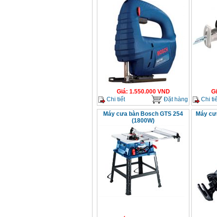
Giá
:
1.550.000
VND
G
Chi tiết
Đặt hàng
Chi tiế
Máy cưa bàn Bosch GTS 254
Máy cư
(1800W)