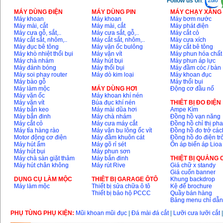
Follow us on
:
MÁY DÙNG ĐIỆN
MÁY DÙNG PIN
MÁY CHẠY XĂNG 
Máy khoan
Máy khoan
Máy bơm nước
Máy mài, cắt
Máy mài, cắt
Máy phát điện
Máy cưa gỗ, sắt,..
Máy cưa sắt, gỗ,..
Máy cắt cỏ
Máy cắt sắt, nhôm,..
Máy cắt sắt, nhôm,..
Máy cưa xích
Máy đục bê tông
Máy vặn ốc bulông
Máy cắt bê tông
Máy khò nhiệt thổi bụi
Máy vặn vít
Máy phun hóa chất
Máy chà nhám
Máy hút bụi
Máy phun áp lực
Máy đánh bóng
Máy thổi bụi
Máy đầm cóc / bàn
Máy soi phay router
Máy dò kim loại
Máy khoan đục
Máy bào gỗ
Máy thổi bụi
Máy làm mộc
MÁY DÙNG HƠI
Động cơ đầu nổ
Máy vặn ốc
Máy khoan khí nén
Máy vặn vít
Búa đục khí nén
THIÊT BỊ ĐO ĐIỆN
Máy bắn keo
Máy mài dũa hơi
Ampe Kìm
Máy bắn đinh
Máy chà nhám
Đồng hồ vạn năng
Máy cắt cỏ
Máy cưa máy cắt
Đồng hồ chỉ thị ph
Máy tỉa hàng rào
Máy vặn bu lông ốc vít
Đồng hồ đo trở các
Motor động cơ điện
Máy đầm khuôn cát
Đồng hồ đo điện tr
Máy hút ẩm
Máy gõ rỉ sét
Ổn áp biến áp Lioa
Máy hút bụi
Máy phun sơn
Máy chà sàn giặt thảm
Máy bắn đinh
THIỆT BỊ QUẢNG
Máy hút chân không
Máy rút Rive
Giá chữ x standy
Giá cuốn banner
DỤNG CỤ LÀM MỘC
THIÊT BỊ GARAGE ÔTÔ
Khung backdrop
Máy làm mộc
Thiết bị sửa chữa ô tô
Kệ để brochure
Thiết bị bảo hộ PCCC
Quầy bán hàng
Bảng menu chỉ dẫ
PHỤ TÙNG PHỤ KIỆN:
Mũi khoan mũi đục
|
Đá mài đá cắt
|
Lưỡi cưa lưỡi cắt