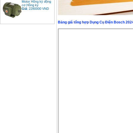
cơ Hồng ký
Giá
:
2280000
VND
Bảng giá tổng hợp Dụng Cụ Điện Bosch 202
Bảng giá động cơ
diesel đầu nổ diesel
Giá
:
6500000
VND
Bảng giá mũi khoan
rút lõi bê tông
Giá
:
330000
VND
Máy khoan Bosch đa
năng GBH 2-26DRE
(800W)
Giá
:
3980000
VND
Máy cưa xích chạy
xăng Stihl MS661
Giá
:
29900000
VND
Máy cắt góc đa năng
Makita LS1019L
(1510W)
Giá
:
14068000
VND