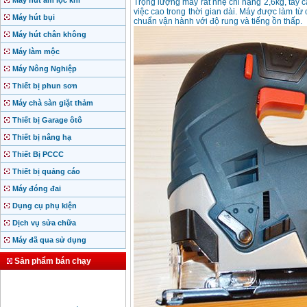
Máy hút ẩm lọc khí
Trọng lượng máy rất nhẹ chỉ nặng 2,6kg, tay 
việc cao trong thời gian dài. Máy được làm từ 
Máy hút bụi
chuẩn vận hành với độ rung và tiếng ồn thấp.
Máy hút chân không
Máy làm mộc
Máy Nông Nghiệp
Thiết bị phun sơn
Máy chà sàn giặt thảm
Thiết bị Garage ôtô
Thiết bị nâng hạ
Thiết Bị PCCC
Thiết bị quảng cáo
Máy đóng đai
Dụng cụ phụ kiện
Dịch vụ sửa chữa
Máy đã qua sử dụng
Sản phẩm bán chạy
Motor Hồng ký động