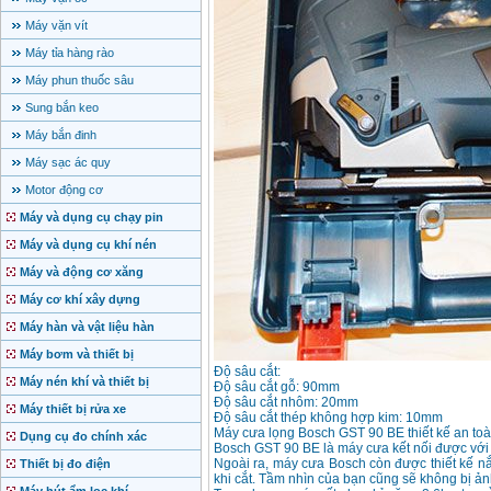
Máy vặn vít
Máy tỉa hàng rào
Máy phun thuốc sâu
Sung bắn keo
Máy bắn đinh
Máy sạc ác quy
Motor động cơ
Máy và dụng cụ chạy pin
Máy và dụng cụ khí nén
Máy và động cơ xăng
Máy cơ khí xây dựng
Máy hàn và vật liệu hàn
Máy bơm và thiết bị
Độ sâu cắt:
Máy nén khí và thiết bị
Độ sâu cắt gỗ: 90mm
Độ sâu cắt nhôm: 20mm
Máy thiết bị rửa xe
Độ sâu cắt thép không hợp kim: 10mm
Máy cưa lọng Bosch GST 90 BE thiết kế an toàn
Dụng cụ đo chính xác
Bosch GST 90 BE là máy cưa kết nối được với 
Ngoài ra, máy cưa Bosch còn được thiết kế nắ
Thiết bị đo điện
khi cắt. Tầm nhìn của bạn cũng sẽ không bị ả