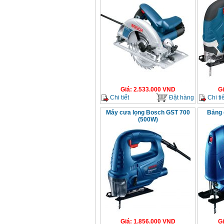
Giá
:
2.533.000
VND
G
Chi tiết
Đặt hàng
Chi tiế
Máy cưa lọng Bosch GST 700
Bảng 
(500W)
Giá
:
1.856.000
VND
G