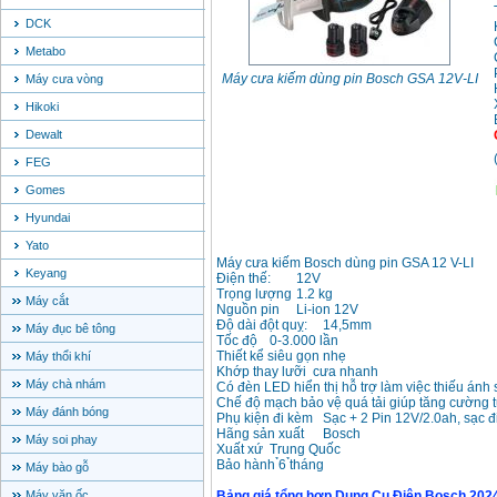
DCK
Metabo
Máy cưa kiếm dùng pin Bosch GSA 12V-LI
Máy cưa vòng
Hikoki
Dewalt
FEG
Gomes
Hyundai
Yato
Máy cưa kiếm Bosch dùng pin GSA 12 V-LI
Keyang
Điện thế:
12V
Trọng lượng
1.2 kg
Máy cắt
Nguồn pin
Li-ion 12V
Độ dài đột quỵ:
14,5mm
Máy đục bê tông
Tốc độ
0-3.000 lần
Thiết kể siêu gọn nhẹ
Máy thổi khí
Khớp thay lưỡi cưa nhanh
Máy chà nhám
Có đèn LED hiển thị hỗ trợ làm việc thiếu ánh
Chế độ mạch bảo vệ quá tải giúp tăng cường t
Máy đánh bóng
Phụ kiện đi kèm
Sạc + 2 Pin 12V/2.0ah, sạc đ
Hãng sản xuất
Bosch
Máy soi phay
Xuất xứ
Trung Quốc
Bảo hành ̉6 ̉tháng
Máy bào gỗ
Máy vặn ốc
Bảng giá tổng hợp Dụng Cụ Điện Bosch 202