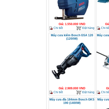
Bộ máy khoan 100
chi tiết Bosch GSB
13RE (650W)
Giá
:
2200000
VND
Giá
:
1.550.000
VND
Gi
Chi tiết
Đặt hàng
Chi tiế
Máy cưa kiếm Bosch GSA 120
Máy cưa
(1200W)
Máy khoan Bosch
GSB 16RE (750W)
Giá
:
1850000
VND
Động cơ xăng Honda
GX160 (5.5HP)
Giá
:
7200000
VND
Máy mài 100mm
Makita 9553B (710W)
Giá
:
1296000
VND
Giá
:
2.989.000
VND
G
Chi tiết
Đặt hàng
Chi tiế
Máy cưa đĩa 184mm Bosch GKS
Máy cưa
190 (1400W)