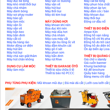
Máy đục bê tông
Máy vặn ốc bulông
Máy cắt bê tông
Máy khò nhiệt thổi bụi
Máy vặn vít
Máy phun hóa chất
Máy chà nhám
Máy hút bụi
Máy phun áp lực
Máy đánh bóng
Máy thổi bụi
Máy đầm cóc / bàn
Máy soi phay router
Máy dò kim loại
Máy khoan đục
Máy bào gỗ
Máy thổi bụi
Máy làm mộc
MÁY DÙNG HƠI
Động cơ đầu nổ
Máy vặn ốc
Máy khoan khí nén
Máy vặn vít
Búa đục khí nén
THIÊT BỊ ĐO ĐIỆN
Máy bắn keo
Máy mài dũa hơi
Ampe Kìm
Máy bắn đinh
Máy chà nhám
Đồng hồ vạn năng
Máy cắt cỏ
Máy cưa máy cắt
Đồng hồ chỉ thị ph
Máy tỉa hàng rào
Máy vặn bu lông ốc vít
Đồng hồ đo trở các
Motor động cơ điện
Máy đầm khuôn cát
Đồng hồ đo điện tr
Máy hút ẩm
Máy gõ rỉ sét
Ổn áp biến áp Lioa
Máy hút bụi
Máy phun sơn
Máy chà sàn giặt thảm
Máy bắn đinh
THIỆT BỊ QUẢNG
Máy hút chân không
Máy rút Rive
Giá chữ x standy
Giá cuốn banner
DỤNG CỤ LÀM MỘC
THIÊT BỊ GARAGE ÔTÔ
Khung backdrop
Máy làm mộc
Thiết bị sửa chữa ô tô
Kệ để brochure
Thiết bị bảo hộ PCCC
Quầy bán hàng
Bảng menu chỉ dẫ
PHỤ TÙNG PHỤ KIỆN:
Mũi khoan mũi đục
|
Đá mài đá cắt
|
Lưỡi cưa lưỡi cắt