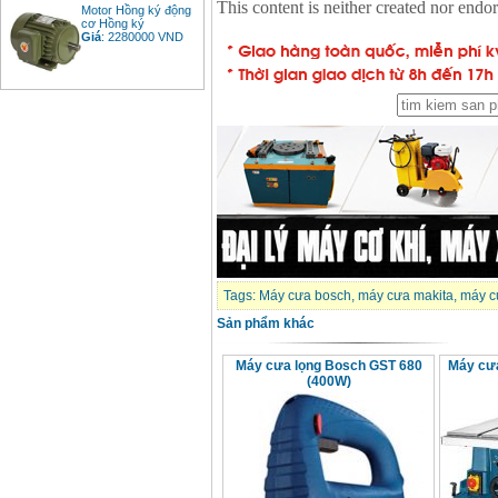
Motor Hồng ký động
cơ Hồng ký
Giá
:
2280000
VND
Bảng giá động cơ
diesel đầu nổ diesel
Giá
:
6500000
VND
Bảng giá mũi khoan
rút lõi bê tông
Giá
:
330000
VND
Máy khoan Bosch đa
Tags:
Máy cưa bosch
,
máy cưa makita
,
máy c
năng GBH 2-26DRE
(800W)
Sản phẩm khác
Giá
:
3980000
VND
Máy cưa lọng Bosch GST 680
Máy cư
Máy cưa xích chạy
(400W)
xăng Stihl MS661
Giá
:
29900000
VND
Máy cắt góc đa năng
Makita LS1019L
(1510W)
Giá
:
14068000
VND