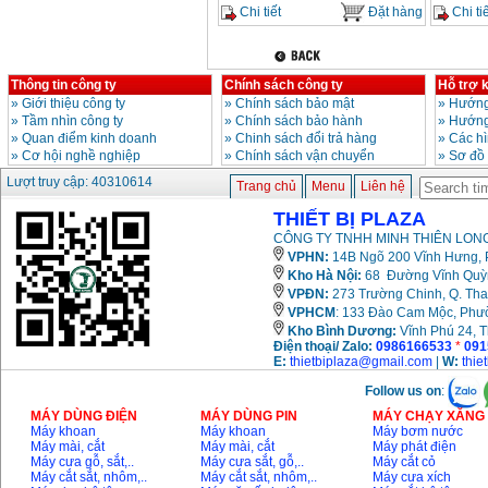
Chi tiết
Đặt hàng
Chi tiế
Thông tin công ty
Chính sách công ty
Hỗ trợ 
»
Giới thiệu công ty
»
Chính sách bảo mật
»
Hướng
»
Tầm nhìn công ty
»
Chính sách bảo hành
»
Hướng
»
Quan điểm kinh doanh
»
Chinh sách đổi trả hàng
»
Các h
»
Cơ hội nghề nghiệp
»
Chính sách vận chuyển
»
Sơ đồ
Lượt truy cập: 40310614
Trang chủ
Menu
Liên hệ
THIẾT BỊ PLAZA
CÔNG TY TNHH MINH THIÊN LONG
VPHN:
14B Ngõ 200 Vĩnh Hưng, P
Kho Hà Nội:
68 Đường Vĩnh Quỳnh
VPĐN:
273 Trường Chinh, Q. Tha
VPHCM
: 133 Đào Cam Mộc, Phư
Kho
Bình Dương:
Vĩnh Phú 24, 
Điện thoại/ Zalo:
0986166533
*
091
E:
thietbiplaza@gmail.com
|
W:
thie
Follow us on
:
MÁY DÙNG ĐIỆN
MÁY DÙNG PIN
MÁY CHẠY XĂNG 
Máy khoan
Máy khoan
Máy bơm nước
Máy mài, cắt
Máy mài, cắt
Máy phát điện
Máy cưa gỗ, sắt,..
Máy cưa sắt, gỗ,..
Máy cắt cỏ
Máy cắt sắt, nhôm,..
Máy cắt sắt, nhôm,..
Máy cưa xích