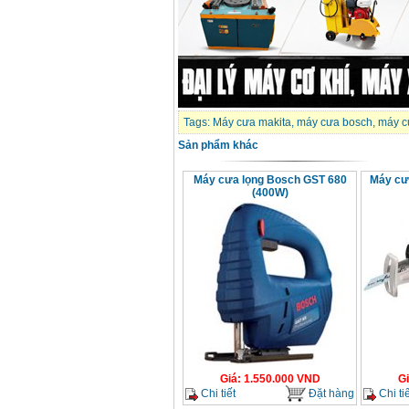
Tags:
Máy cưa makita
,
máy cưa bosch
,
máy c
Sản phẩm khác
Máy cưa lọng Bosch GST 680
Máy cư
(400W)
Giá
:
1.550.000
VND
G
Chi tiết
Đặt hàng
Chi tiế