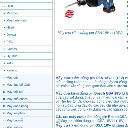
DCK
Metabo
Máy cưa vòng
Hikoki
Máy cưa kiếm dùng pin GSA 18V-LI (18V)
Dewalt
FEG
Gomes
Hyundai
Yato
Keyang
Máy cắt
Máy cưa kiếm dùng pin GSA 18V-LI
(18V)
có
môi trường khác nhau. Là dòng máy có công
Máy đục bê tông
cắt chính xác cùng thời gian làm việc được r
Máy thổi khí
Máy cưa kiếm dùng pin Bosch
GSA 18V- LI
l
cưa các vật dụng, thiết bị và nhiều loại vật 
Máy chà nhám
vời hỗ trợ tối đa cho các công việc của ngư
nghiệp đáp ứng đầy đủ các tiêu chí nhỏ gọn, b
Máy đánh bóng
các công việc trong xây dựng và các ngành cô
Máy soi phay
Cấu tạo máy cưa kiếm dùng pin Bosch GSA 
Máy bào gỗ
Máy cưa kiếm dùng pin GSA 18V- LI
cũng đư
Máy vặn ốc