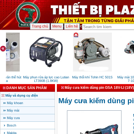
Trang chủ
Menu
Liên hệ
u văn thể hút
Máy phun rửa áp lực cao Lutian
Máy thổi khí Tohin HC 501S
Máy mài 10
y xa
LT390B (1.8KW)
7-100
Máy cưa kiếm dùng pin GSA 18V-LI (18V)
DANH MỤC SẢN PHẨM
Máy và dụng cụ điện
Máy cưa kiếm dùng pi
Máy khoan
Máy mài
Máy cưa
Bosch
Makita