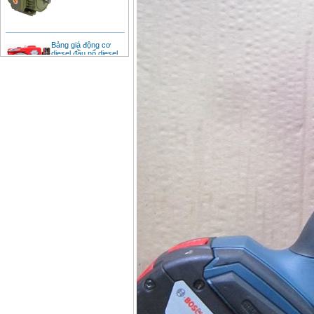
Bảng giá động cơ
diesel đầu nổ diesel
Giá
:
6500000
VND
Bảng giá mũi khoan
rút lõi bê tông
Giá
:
330000
VND
Máy khoan Bosch đa
năng GBH 2-26DRE
(800W)
Giá
:
3980000
VND
Máy cưa xích chạy
xăng Stihl MS661
Giá
:
29900000
VND
Máy cắt góc đa năng
Makita LS1019L
(1510W)
Giá
:
14068000
VND