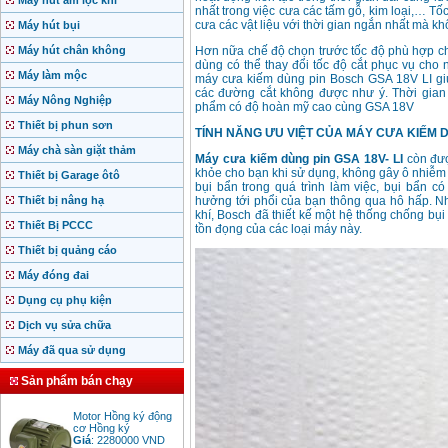
Máy hút ẩm lọc khí
nhất trong việc cưa các tấm gỗ, kim loại,… Tố
cưa các vật liệu với thời gian ngắn nhất mà k
Máy hút bụi
Máy hút chân không
Hơn nữa chế độ chọn trước tốc độ phù hợp cho
dùng có thể thay đổi tốc độ cắt phục vụ cho
Máy làm mộc
máy cưa kiếm dùng pin Bosch GSA 18V LI giúp
các đường cắt không được như ý. Thời gian
Máy Nông Nghiệp
phẩm có độ hoàn mỹ cao cùng GSA 18V
Thiết bị phun sơn
TÍNH NĂNG ƯU VIỆT CỦA MÁY CƯA KIẾM D
Máy chà sàn giặt thảm
Máy cưa kiếm dùng pin GSA 18V- LI
còn đượ
khỏe cho bạn khi sử dụng, không gây ô nhiễm
Thiết bị Garage ôtô
bụi bẩn trong quá trình làm việc, bụi bẩn c
Thiết bị nâng hạ
hưởng tới phổi của bạn thông qua hô hấp. N
khí, Bosch đã thiết kế một hệ thống chống bụi
Thiết Bị PCCC
tồn đọng của các loại máy này.
Thiết bị quảng cáo
Máy đóng đai
Dụng cụ phụ kiện
Dịch vụ sửa chữa
Máy đã qua sử dụng
Sản phẩm bán chạy
Motor Hồng ký động
cơ Hồng ký
Giá
:
2280000
VND