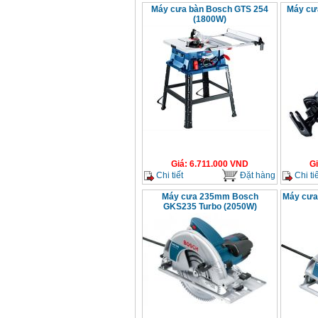
Máy cưa bàn Bosch GTS 254
Máy cư
(1800W)
Giá
:
6.711.000
VND
G
Chi tiết
Đặt hàng
Chi tiế
Máy cưa 235mm Bosch
Máy cưa
GKS235 Turbo (2050W)