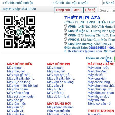
»
Cơ hội nghề nghiệp
»
Chính sách vận chuyển
»
Sơ đồ
Lượt truy cập: 40310230
Trang chủ
Menu
Liên hệ
THIẾT BỊ PLAZA
CÔNG TY TNHH MINH THIÊN LONG
VPHN:
14B Ngõ 200 Vĩnh Hưng, P
Kho Hà Nội:
68 Đường Vĩnh Quỳnh
VPĐN:
273 Trường Chinh, Q. Tha
VPHCM
: 133 Đào Cam Mộc, Phư
Kho
Bình Dương:
Vĩnh Phú 24, 
Điện thoại/ Zalo:
0986166533
*
091
E:
thietbiplaza@gmail.com
|
W:
thie
Follow us on
:
MÁY DÙNG ĐIỆN
MÁY DÙNG PIN
MÁY CHẠY XĂNG 
Máy khoan
Máy khoan
Máy bơm nước
Máy mài, cắt
Máy mài, cắt
Máy phát điện
Máy cưa gỗ, sắt,..
Máy cưa sắt, gỗ,..
Máy cắt cỏ
Máy cắt sắt, nhôm,..
Máy cắt sắt, nhôm,..
Máy cưa xích
Máy đục bê tông
Máy vặn ốc bulông
Máy cắt bê tông
Máy khò nhiệt thổi bụi
Máy vặn vít
Máy phun hóa chất
Máy chà nhám
Máy hút bụi
Máy phun áp lực
Máy đánh bóng
Máy thổi bụi
Máy đầm cóc / bàn
Máy soi phay router
Máy dò kim loại
Máy khoan đục
Máy bào gỗ
Máy thổi bụi
Máy làm mộc
MÁY DÙNG HƠI
Động cơ đầu nổ
Máy vặn ốc
Máy khoan khí nén
Máy vặn vít
Búa đục khí nén
THIÊT BỊ ĐO ĐIỆN
Máy bắn keo
Máy mài dũa hơi
Ampe Kìm