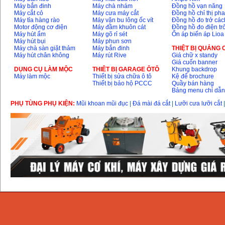
Máy bắn đinh
Máy chà nhám
Đồng hồ vạn năng
Máy cắt cỏ
Máy cưa máy cắt
Đồng hồ chỉ thị ph
Máy tỉa hàng rào
Máy vặn bu lông ốc vít
Đồng hồ đo trở các
Motor động cơ điện
Máy đầm khuôn cát
Đồng hồ đo điện tr
Máy hút ẩm
Máy gõ rỉ sét
Ổn áp biến áp Lioa
Máy hút bụi
Máy phun sơn
Máy chà sàn giặt thảm
Máy bắn đinh
THIỆT BỊ QUẢNG
Máy hút chân không
Máy rút Rive
Giá chữ x standy
Giá cuốn banner
DỤNG CỤ LÀM MỘC
THIÊT BỊ GARAGE ÔTÔ
Khung backdrop
Máy làm mộc
Thiết bị sửa chữa ô tô
Kệ để brochure
Thiết bị bảo hộ PCCC
Quầy bán hàng
Bảng menu chỉ dẫ
PHỤ TÙNG PHỤ KIỆN:
Mũi khoan mũi đục
|
Đá mài đá cắt
|
Lưỡi cưa lưỡi cắt