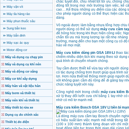
chắc tuyệt đối, chịu nhiệt tốt tối ưu, chống 
động tốt trong mọi môi trường làm việc, kể c
Máy vặn vít
cao….Kế thừa những ưu điểm của các dòng s
cho phép người dùng có thể thực hiện các tha
Máy tỉa hàng rào
dàng.
Máy phun thuốc sâu
Vỏ ngoài được làm bằng nhựa tổng hợp chịu lự
Sung bắn keo
người dùng có thể sử dụng
máy cưa cầm tay
đề hỏng hóc trong khi thực hiện công việc. 
Máy bắn đinh
chắn tối ưu mà trọng lượng lại rất nhẹ nhàng 
trường, mang đến cho bạn một công cụ có độ 
Máy sạc ác quy
hảo về mọi mặt.
Motor động cơ
Máy cưa kiếm dùng pin GSA 18V-LI
thao tác
chiếm nhiều diện tích khi mang theo sử dụng c
Máy và dụng cụ chạy pin
quá trình di chuyển nhanh chóng.
Máy và dụng cụ khí nén
Tay cầm được thiết kế vừa tay với người dùn
Máy và động cơ xăng
có tác dụng chống trơn trượt giúp quá trình s
lợi. Hơn nữa thiết kế thông minh giúp người d
Máy cơ khí xây dựng
với không gian cầm đủ rộng để đi găng tay nh
chức năng tuyệt vời này.
Máy hàn và vật liệu hàn
Công nghệ mới trong chiếc
máy cưa kiếm B
Máy bơm và thiết bị
xử lý thay đổi lưỡi cưa chỉ bằng 1 tay nhờ có
nhờ có mô tơ mạnh mẽ.
Máy nén khí và thiết bị
Máy cưa kiếm Bosch GSA 18V LI bền bỉ mạ
Máy thiết bị rửa xe
Dụng cụ đo chính xác
Là dòng máy cưa cầm tay Bosch chuyên nghiệp
có hiệu suất làm việc mạnh mẽ nhất trong tấ
Thiết bị đo điện
(100 x 100 mm) thành từng đoạn với chỉ một
hoạt động liên tục trong thời gian dài cùng 