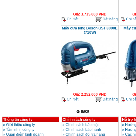
Giá
:
3.735.000
VND
G
Chi tiết
Đặt hàng
Chi tiế
Máy cưa lọng Bosch GST 8000E
Máy cư
(710W)
Giá
:
2.252.000
VND
G
Chi tiết
Đặt hàng
Chi tiế
Thông tin công ty
Chính sách công ty
Hỗ trợ 
»
Giới thiệu công ty
»
Chính sách bảo mật
»
Hướng
»
Tầm nhìn công ty
»
Chính sách bảo hành
»
Hướng
»
Quan điểm kinh doanh
»
Chinh sách đổi trả hàng
»
Các h