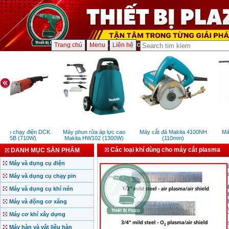
Trang chủ
Menu
Liên hệ
sào chạy điện DCK
Máy phun rửa áp lực cao
Máy cắt đá Makita 4100NH
Máy
125B (710W)
Makita HW102 (1300W)
(110mm)
Các loại khí dùng cho máy cắt plasma
DANH MỤC SẢN PHẨM
Máy và dụng cụ điện
Máy và dụng cụ chạy pin
Máy và dụng cụ khí nén
Máy và động cơ xăng
Máy cơ khí xây dựng
Máy hàn và vật liệu hàn