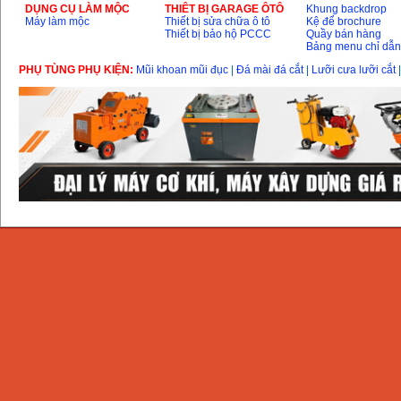
DỤNG CỤ LÀM MỘC
THIÊT BỊ GARAGE ÔTÔ
Khung backdrop
Máy làm mộc
Thiết bị sửa chữa ô tô
Kệ để brochure
Thiết bị bảo hộ PCCC
Quầy bán hàng
Bảng menu chỉ dẫ
PHỤ TÙNG PHỤ KIỆN:
Mũi khoan mũi đục
|
Đá mài đá cắt
|
Lưỡi cưa lưỡi cắt