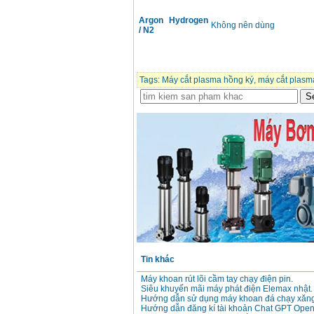
Giá
:
3980000
VND
Argon Hydrogen
Không nên dùng
/ N2
Máy cưa xích chạy
xăng Stihl MS661
Giá
:
29900000
VND
Máy cắt góc đa năng
Tags:
Máy cắt plasma hồng ký
,
máy cắt plasma
Makita LS1019L
(1510W)
Giá
:
14068000
VND
Bộ máy khoan 100
chi tiết Bosch GSB
13RE (650W)
Giá
:
2200000
VND
Máy khoan Bosch
GSB 16RE (750W)
Giá
:
1850000
VND
Tin khác
Động cơ xăng Honda
GX160 (5.5HP)
Máy khoan rút lõi cầm tay chạy điện pin.
Giá
:
7200000
VND
Siêu khuyến mãi máy phát điện Elemax nhật.
Hướng dẫn sử dụng máy khoan đá chạy xăng
Hướng dẫn đăng kí tài khoản Chat GPT Open