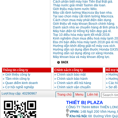
Cách phân biệt máy hàn Tiến Đạt thật giả.
Tháp nước giải nhiệt Tashin đài loan.
Máy mài 100mm
Giới thiệu máy bơm nước Wilo.
Makita 9553B (710W)
Máy cắt rãnh tường Macroza tây ban nha.
Giá
:
1296000
VND
Tại sao chọn máy cắt rãnh tường Macroza.
Cách chọn mua máy phát điện dân dụng.
Giới thiệu về máy khoan Bosch chính hãng.
Danh sách nhà xe chuyển hàng đi tỉnh phía b
Máy hàn điện tử Hồng Ký bền đẹp giá rẻ.
Top 10 điều hòa máy lạnh tốt nhất 2018.
Kinh nghiệm chọn mua điều hoà máy lạnh 20
Địa chỉ bán điều hòa máy lạnh 2018 giá rẻ Hà
Hướng dẫn khởi động giật nổ máy cưa xích.
Hướng dẫn sử dụng đầm thước Honda GX35
Hướng dẫn sử dụng động cơ xăng Honda.
Máy khoan búa và máy khoan động lực.
Thông tin công ty
Chính sách công ty
Hỗ trợ 
»
Giới thiệu công ty
»
Chính sách bảo mật
»
Hướng
»
Tầm nhìn công ty
»
Chính sách bảo hành
»
Hướng
»
Quan điểm kinh doanh
»
Chinh sách đổi trả hàng
»
Các h
»
Cơ hội nghề nghiệp
»
Chính sách vận chuyển
»
Sơ đồ
Lượt truy cập: 40290967
Trang chủ
Menu
Liên hệ
THIẾT BỊ PLAZA
CÔNG TY TNHH MINH THIÊN LONG
VPHN:
14B Ngõ 200 Vĩnh Hưng, P
Kho Hà Nội:
68 Đường Vĩnh Quỳnh