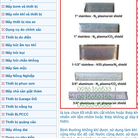
Máy bơm và thiết bị
Máy nén khí và thiết bị
Máy thiết bị rửa xe
Dụng cụ đo chính xác
Thiết bị đo điện
Máy hút ẩm lọc khí
Máy hút bụi
Máy hút chân không
Máy làm mộc
Máy Nông Nghiệp
Thiết bị phun sơn
Máy chà sàn giặt thảm
Thiết bị Garage ôtô
Thiết bị nâng hạ
là lựa chọn tốt nhất khi cắt nhôm hoặc thép kh
Thiết Bị PCCC
nhiên với tấm nhôm hoặc thép không gỉ dày t
hidro.
Thiết bị quảng cáo
Máy đóng đai
Bình thường không khí được sử dụng làm khí 
cũng như tốc độ cắt. Nước cũng được sử dụn
Dụng cụ phụ kiện