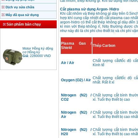
cắt nhôm, thép không gỉ. Khi sử dụng với nướ
Dịch vụ sửa chữa
Cắt plasma sử dụng Argon- Hidro
Khi cắt nhôm và thép không gỉ dày trên 0.5i
Máy đã qua sử dụng
hợp khí cung cấp nhiệt độ cắt plasma cao nh
argon-hidro có thể cắt thép không gỉ dày đến
Sản phẩm bán chạy
kì min với thép không rỉ, Nito thường được c
như này đó là chi phí cho thiết bị và chi phí vậ
Plasma Gas /
Thép Carbon
Motor Hồng ký động
Shield
cơ Hồng ký
Giá
:
2280000
VND
Chất lượng cắt/tốc độ cắt
Air / Air
Kinh tế
Bảng giá động cơ
Chất lượng cắt/tốc độ cắt
diesel đầu nổ diesel
Oxygen (O2) / Air
nhất. Rất ít xỉ
Giá
:
6500000
VND
Nitrogen (N2) /
Chất lượng cắt bình thườn
CO2
xỉ. Tuổi thọ thiết bị cao
Bảng giá mũi khoan
rút lõi bê tông
Giá
:
330000
VND
Nitrogen (N2) /
Chất lượng cắt bình thườn
Air
xỉ. Tuổi thọ thiết bị cao nhấ
Máy khoan Bosch đa
Nitrogen (N2) /
Chất lượng cắt bình thườn
năng GBH 2-26DRE
H20
xỉ. Tuổi thọ thiết bị cao nhấ
(800W)