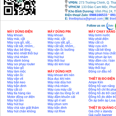
VPĐN:
273 Trường Chinh, Q. Tha
VPHCM
: 133 Đào Cam Mộc, Phư
Kho
Bình Dương:
Vĩnh Phú 24, 
Điện thoại/ Zalo:
0986166533
*
091
E:
thietbiplaza@gmail.com
|
W:
thie
Follow us on
:
MÁY DÙNG ĐIỆN
MÁY DÙNG PIN
MÁY CHẠY XĂNG 
Máy khoan
Máy khoan
Máy bơm nước
Máy mài, cắt
Máy mài, cắt
Máy phát điện
Máy cưa gỗ, sắt,..
Máy cưa sắt, gỗ,..
Máy cắt cỏ
Máy cắt sắt, nhôm,..
Máy cắt sắt, nhôm,..
Máy cưa xích
Máy đục bê tông
Máy vặn ốc bulông
Máy cắt bê tông
Máy khò nhiệt thổi bụi
Máy vặn vít
Máy phun hóa chất
Máy chà nhám
Máy hút bụi
Máy phun áp lực
Máy đánh bóng
Máy thổi bụi
Máy đầm cóc / bàn
Máy soi phay router
Máy dò kim loại
Máy khoan đục
Máy bào gỗ
Máy thổi bụi
Máy làm mộc
MÁY DÙNG HƠI
Động cơ đầu nổ
Máy vặn ốc
Máy khoan khí nén
Máy vặn vít
Búa đục khí nén
THIÊT BỊ ĐO ĐIỆN
Máy bắn keo
Máy mài dũa hơi
Ampe Kìm
Máy bắn đinh
Máy chà nhám
Đồng hồ vạn năng
Máy cắt cỏ
Máy cưa máy cắt
Đồng hồ chỉ thị ph
Máy tỉa hàng rào
Máy vặn bu lông ốc vít
Đồng hồ đo trở các
Motor động cơ điện
Máy đầm khuôn cát
Đồng hồ đo điện tr
Máy hút ẩm
Máy gõ rỉ sét
Ổn áp biến áp Lioa
Máy hút bụi
Máy phun sơn
Máy chà sàn giặt thảm
Máy bắn đinh
THIỆT BỊ QUẢNG
Máy hút chân không
Máy rút Rive
Giá chữ x standy
Giá cuốn banner