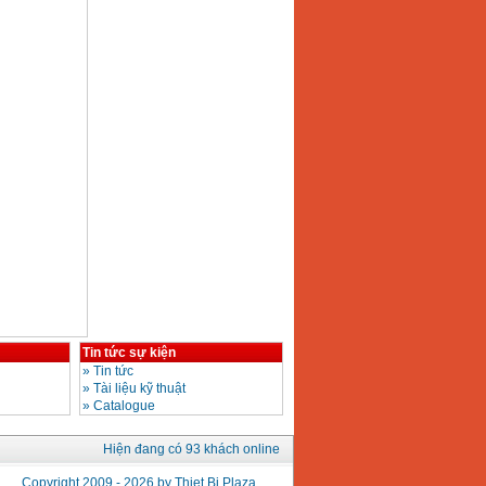
Tin tức sự kiện
»
Tin tức
»
Tài liệu kỹ thuật
»
Catalogue
Hiện đang có 93 khách online
Copyright 2009 - 2026 by Thiet Bi Plaza.