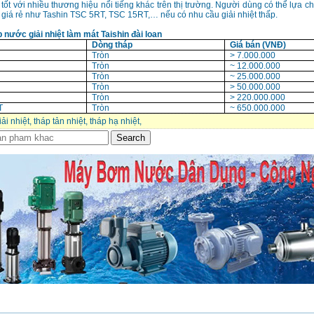
 tốt với nhiều thương hiệu nổi tiếng khác trên thị trường. Người dùng có thể lựa c
giá rẻ như Tashin TSC 5RT, TSC 15RT,… nếu có nhu cầu giải nhiệt thấp.
 nước giải nhiệt làm mát Taishin đài loan
Dòng tháp
Giá bán (VNĐ)
Tròn
> 7.000.000
Tròn
~ 12.000.000
Tròn
~ 25.000.000
Tròn
> 50.000.000
Tròn
> 220.000.000
T
Tròn
~ 650.000.000
ải nhiệt
,
tháp tản nhiệt
,
tháp hạ nhiệt
,