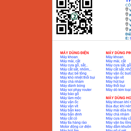
T
CÔ
V
K
Điệ
E:
MÁY DÙNG ĐIỆN
MÁY DÙNG PI
Máy khoan
Máy khoan
Máy mài, cắt
Máy mài, cắt
Máy cưa gỗ, sắt,..
Máy cưa sắt, gỗ,
Máy cắt sắt, nhôm,..
Máy cắt sắt, nhô
Máy đục bê tông
Máy vặn ốc bul
Máy khò nhiệt thổi bụi
Máy vặn vít
Máy chà nhám
Máy hút bụi
Máy đánh bóng
Máy thổi bụi
Máy soi phay router
Máy dò kim loại
Máy bào gỗ
Máy làm mộc
MÁY DÙNG HƠ
Máy vặn ốc
Máy khoan khí 
Máy vặn vít
Búa đục khí né
Máy bắn keo
Máy mài dũa hơ
Máy bắn đinh
Máy chà nhám
Máy cắt cỏ
Máy cưa máy cắ
Máy tỉa hàng rào
Máy vặn bu lông
Motor động cơ điện
Máy đầm khuôn
Máy hút ẩm
Máy gõ rỉ sét