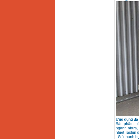
Máy mài 100mm
Makita 9553B (710W)
Giá
:
1296000
VND
Ứng dụng đa d
Sản phẩm thá
ngành nhựa, 
nhiệt Tashin d
- Giá thành h