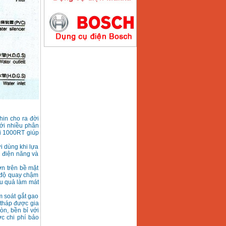
Máy hàn que điện tử
Hồng ký HK200E
Giá
:
4100000
VND
Máy hàn que điện tử
Hồng Ký HK200N
Giá
:
2870000
VND
in cho ra đời
với nhiều phân
ới 1000RT giúp
Máy bơm nước
i dùng khi lựa
Koshin SEV 50X
m điện năng và
Giá
:
5750000
VND
ơn trên bề mặt
c độ quay chậm
ệu quả làm mát
ểm soát gắt gao
 tháp được gia
òn, bền bỉ với
ợc chi phí bảo