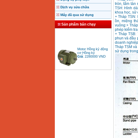
tròn, tấm tả
Dịch vụ sửa chữa
TSH: Hình dán
khoa học, sử
Máy đã qua sử dụng
+ Tháp TSN: 
ồn, miệng th
Sản phẩm bán chạy
vuông:+ Tháp 
phép kiểm tra
+ Tháp TSB: 
phun và đầu p
doanh nghiệp 
Motor Hồng ký động
Tháp TSM và 
cơ Hồng ký
sử dụng trong
Giá
:
2280000
VND
Bảng giá động cơ
diesel đầu nổ diesel
Giá
:
6500000
VND
Bảng giá mũi khoan
rút lõi bê tông
Giá
:
330000
VND
Máy khoan Bosch đa
năng GBH 2-26DRE
(800W)
Giá
:
3980000
VND