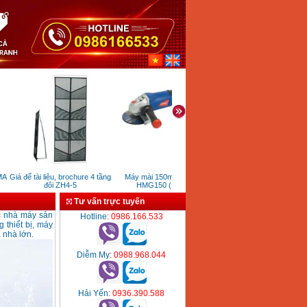
Giá để tài liệu, brochure 4 tầng
Máy mài 150mm Hyundai
Máy cắt đá 110mm Makit
đôi ZH4-5
HMG150 (1050W)
4100NH2 (1400W)
Tư vấn trực tuyến
ác nhà máy sản
Hotline
: 0986.166.533
 thiết bị, máy
 nhà lớn.
Diễm My
: 0988.968.044
Hải Yến
: 0936.390.588