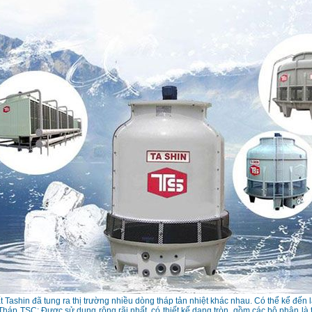
 Tashin đã tung ra thị trường nhiều dòng tháp tản nhiệt khác nhau. Có thể kể đến l
 Tháp TSC: Được sử dụng rộng rãi nhất, có thiết kế dạng tròn, gồm các bộ phận là 