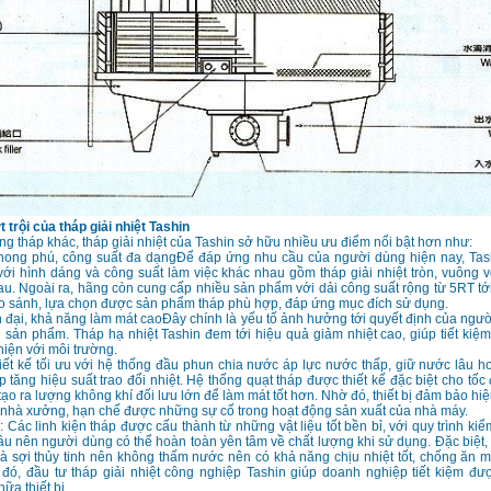
trội của tháp giải nhiệt Tashin
ng tháp khác, tháp giải nhiệt của Tashin sở hữu nhiều ưu điểm nổi bật hơn như:
ong phú, công suất đa dạngĐể đáp ứng nhu cầu của người dùng hiện nay, Tash
ới hình dáng và công suất làm việc khác nhau gồm tháp giải nhiệt tròn, vuông 
u. Ngoài ra, hãng còn cung cấp nhiều sản phẩm với dải công suất rộng từ 5RT t
o sánh, lựa chọn được sản phẩm tháp phù hợp, đáp ứng mục đích sử dụng.
ện đại, khả năng làm mát caoĐây chính là yếu tố ảnh hưởng tới quyết định của ngườ
sản phẩm. Tháp hạ nhiệt Tashin đem tới hiệu quả giảm nhiệt cao, giúp tiết kiệ
thiện với môi trường.
ết kế tối ưu với hệ thống đầu phun chia nước áp lực nước thấp, giữ nước lâu h
p tăng hiệu suất trao đổi nhiệt. Hệ thống quạt tháp được thiết kế đặc biệt cho tố
tạo ra lượng không khí đối lưu lớn để làm mát tốt hơn. Nhờ đó, thiết bị đảm bảo hi
nhà xưởng, hạn chế được những sự cố trong hoạt động sản xuất của nhà máy.
o: Các linh kiện tháp được cấu thành từ những vật liệu tốt bền bỉ, với quy trình ki
âu nên người dùng có thể hoàn toàn yên tâm về chất lượng khi sử dụng. Đặc biệt,
à sợi thủy tinh nên không thấm nước nên có khả năng chịu nhiệt tốt, chống ăn m
 đó, đầu tư tháp giải nhiệt công nghiệp Tashin giúp doanh nghiệp tiết kiệm đư
ữa thiết bị.