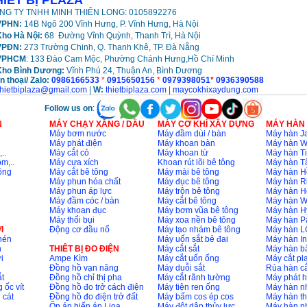
HIẾT BỊ PLAZA
NG TY TNHH MINH THIÊN LONG: 0105892276
PHN:
14B Ngõ 200 Vĩnh Hưng, P. Vĩnh Hưng, Hà Nội
ho Hà Nội:
68 Đường Vĩnh Quỳnh, Thanh Trì, Hà Nội
VPĐN:
273 Trường Chinh, Q. Thanh Khê, TP. Đà Nẵng
VPHCM
: 133 Đào Cam Mộc, Phường Chánh Hưng,Hồ Chí Minh
Kho
Bình Dương:
Vĩnh Phú 24, Thuận An, Bình Dương
n thoại/ Zalo:
0986166533
*
0915650156
*
0979398051
*
0936390588
thietbiplaza@gmail.com
|
W:
thietbiplaza.com
|
maycokhixaydung.com
Follow us on
:
N
MÁY CHẠY XĂNG / DẦU
MÁY CƠ KHÍ XÂY DỰNG
MÁY HÀN
Máy bơm nước
Máy đầm dùi / bàn
Máy hàn Ja
Máy phát điện
Máy khoan bàn
Máy hàn 
..
Máy cắt cỏ
Máy khoan từ
Máy hàn Ti
m,..
Máy cưa xích
Khoan rút lõi bê tông
Máy hàn T
ông
Máy cắt bê tông
Máy mài bê tông
Máy hàn H
Máy phun hóa chất
Máy đục bê tông
Máy hàn R
Máy phun áp lực
Máy trộn bê tông
Máy hàn H
Máy đầm cóc / bàn
Máy cắt bê tông
Máy hàn 
Máy khoan đục
Máy bơm vũa bê tông
Máy hàn H
Máy thổi bụi
Máy xoa nền bê tông
Máy hàn P
I
Động cơ đầu nổ
Máy tạo nhám bê tông
Máy hàn L
nén
Máy uốn sắt bẻ đai
Máy hàn I
n
THIÊT BỊ ĐO ĐIỆN
Máy cắt sắt
Máy hàn 
i
Ampe Kìm
Máy cắt uốn ống
Máy cắt p
Đồng hồ vạn năng
Máy duỗi sắt
Rùa hàn cắ
t
Đồng hồ chỉ thị pha
Máy cắt rãnh tường
Máy phát 
 ốc vít
Đồng hồ đo trở cách điện
Máy tiện ren ống
Máy hàn 
 cát
Đồng hồ đo điện trở đất
Máy bấm cos ép cos
Máy hàn th
Ổn áp biến áp Lioa
Máy đột dập thủy lực
Máy hàn n