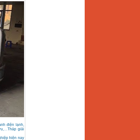
nh điện lạnh,
ợu,…Tháp giải
ghiệp hiện nay