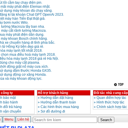
t lõi cầm tay chạy điện pin.
 mãi máy phát điện Elemax nhật.
ử dụng máy khoan đá chạy xăng.
ăng kí tài khoản Chat GPT OpenAi 2023.
ệt máy hàn Tiến Đạt thật giả.
máy bơm nước Wilo.
h tường Macroza tây ban nha.
n máy cắt rãnh tường Macroza.
ua máy phát điện dân dụng.
ề máy khoan Bosch chính hãng.
à xe chuyển hàng đi tỉnh phía bắc.
 tử Hồng Ký bền đẹp giá rẻ.
hòa máy lạnh tốt nhất 2018.
 chọn mua điều hoà máy lạnh 2018.
điều hòa máy lạnh 2018 giá rẻ Hà Nội.
 dùng cho máy cắt plasma.
hởi động giật nổ máy cưa xích.
sử dụng đầm thước Honda GX35.
ử dụng động cơ xăng Honda.
úa và máy khoan động lực.
 công ty
Hỗ trợ khách hàng
Đối tác nhà cung cấp
h bảo mật
»
Hướng dẫn đặt hàng
»
Quan điểm hợp tác
ch bảo hành
»
Hướng dẫn thanh toán
»
Hình thức hợp tác
h đổi trả hàng
»
Các hình thức mua hàng
»
Chính sách hợp tác
ch vận chuyển
»
Sơ đồ đường đi
ủ
Menu
Liên hệ