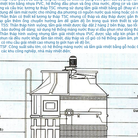
n nhiệt tròn bằng nhựa PVC, hệ thống đầu phun và ống chia nước, động cơ và cá
g và cấu trúc tương tự tháp TSC nhưng sử dụng tấm giải nhiệt bằng gỗ (thay vì 
 dụng để làm mát nước cho những địa phương có nguồn nước quá nóng hoặc có n
Phần thân có thiết kế tương tự tháp TSC nhưng cổ tháp và đáy tháp được gắn t
áp gắn thêm ống chuyển hướng âm để giảm độ ồn trong quá trình thiết bị vậ
TSS: Thân tháp hình vuông, tấm giải nhiệt được lắp đặt 2 hàng 2 bên tháp, tạo lối 
, bảo dưỡng dễ dàng; sử dụng hệ thống máng nước thay vì đầu phun như dòng thá
Thân tháp hình vuông nhưng tấm giải nhiệt nhựa PVC được sắp xếp kín phần t
hun rải đều nước khắp tấm tản nhiệt, đáy tháp và cổ gió có hệ thống giảm âm, p
có nhu cầu giải nhiệt cao nhưng bị giới hạn về độ ồn;
TSF: Công suất siêu lớn, có hệ thống máng nước và tấm giải nhiệt bằng gỗ hoặ
 các khu công nghiệp, nhà máy nhiệt điện;