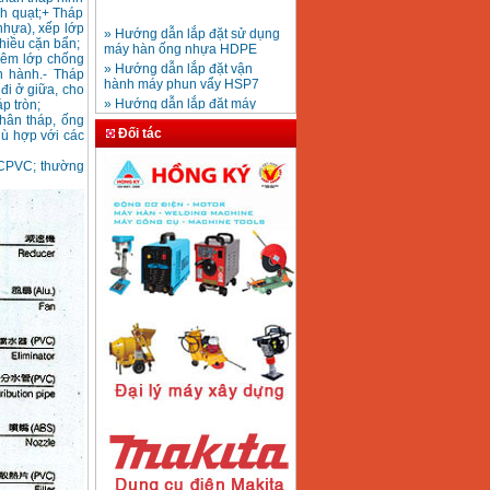
nh quạt;+ Tháp
» Hướng dẫn lắp đặt sử dụng
nhựa), xếp lớp
máy hàn ống nhựa HDPE
Mũi khoan rút lõi bê
hiều cặn bẩn;
» Hướng dẫn lắp đặt vận
tông D20-D350
hêm lớp chống
Giá
:
330000
VND
hành máy phun vẩy HSP7
n hành.- Tháp
» Hướng dẫn lắp đặt máy
đi ở giữa, cho
bơm ly tâm trục ngang
p tròn;
hân tháp, ống
» Máy nén khí Jetman
Máy khoan bàn
Đối tác
hù hợp với các
» HDSD Máy Hàn Ống Nhựa
600mm Hồng Ký
KD600 (250W)
HDPE quay tay thủy lực
c CPVC; thường
Giá
:
3290000
VND
» Đại lý bán Máy hàn
DONSUN Thượng Hải
» Máy khoan rút lõi cầm tay
chạy điện pin
Máy hàn que Hồng
» Hình thức thanh toán tại
ký Jet SR200R
Giá
:
2350000
VND
Thiết Bị Plaza
» Máy ổn áp, máy biến áp
Fushin
» Các loại khí dùng cho máy
cắt kim loại Plasma
Máy hàn que điện tử
Hồng ký HK 200Z
Giá
:
2770000
VND
Máy hàn que điện tử
Hồng Ký HKM200D
Giá
:
2890000
VND