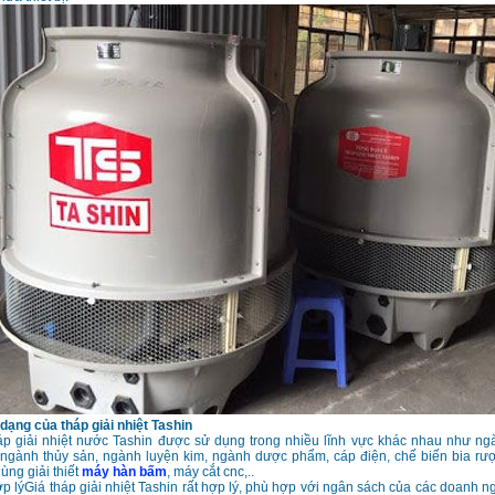
ạng của tháp giải nhiệt Tashin
p giải nhiệt nước Tashin được sử dụng trong nhiều lĩnh vực khác nhau như ngà
ngành thủy sản, ngành luyện kim, ngành dược phẩm, cáp điện, chế biến bia rư
ùng giải thiết
máy hàn bấm
, máy cắt cnc,..
ợp lýGiá tháp giải nhiệt Tashin rất hợp lý, phù hợp với ngân sách của các doanh n