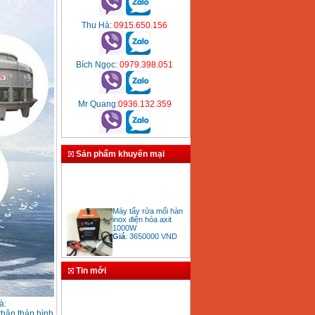
Thu Hà
: 0915.650.156
Bích Ngọc
: 0979.398.051
Mr Quang
:0936.132.359
Sản phẩm khuyến mại
Máy tẩy rửa mối hàn
inox điện hóa axit
1000W
Giá
:
3650000
VND
Tin mới
Bảng giá mũi khoan
rút lõi bê tông
Giá
:
330000
VND
à:
thân tháp hình