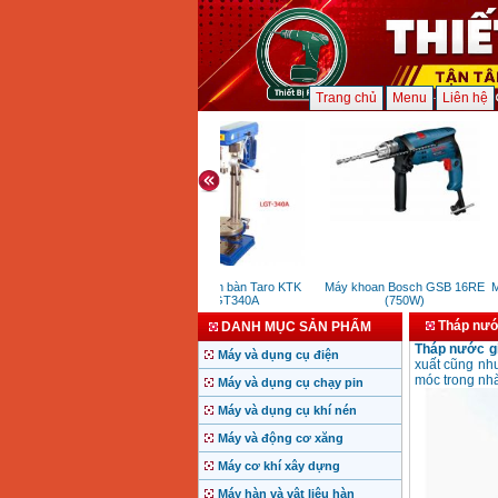
Trang chủ
Menu
Liên hệ
Máy khoan bàn Taro KTK
Máy khoan Bosch GSB 16RE
Máy
LGT340A
(750W)
Tháp nước
DANH MỤC SẢN PHẨM
Tháp nước gi
Máy và dụng cụ điện
xuất cũng như
móc trong nhà
Máy và dụng cụ chạy pin
Máy và dụng cụ khí nén
Máy và động cơ xăng
Máy cơ khí xây dựng
Máy hàn và vật liệu hàn