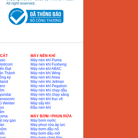
All right reserved.
 CẮT
MÁY NÉN KHÍ
sic
Máy nén khí Puma
Weldcom
Máy nén khí Fusheng
ến Đạt
Máy nén khí ABAC
ân Thành
Máy nén khí Wing
ồng ký
Máy nen khí Arwa
iland
Máy nén khí Jetman
ero
Máy nén khí Pegalion
Wim
Máy nén khí chạy dầu
yundai
Máy nén khí chạy xăng
anasonic
Máy nén khí trục vít
G Welder
Máy sấy khí
nox
Đầu nén khí
bấm
lasma
MÁY BƠM / PHUN RỬA
t oxy gas
Máy bơm nước
hàn
Máy phun rửa áp lực
nhôm
Máy bơm đầu nổ
iếc
Máy bơm dầu mỡ
hựa
Máy bơm chìm tõm