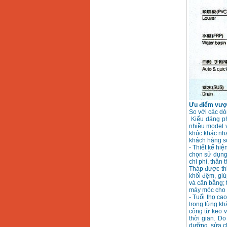
Máy cưa xích chạy
xăng Stihl MS661
Giá
:
29900000
VND
Máy cắt góc đa năng
Makita LS1019L
(1510W)
Giá
:
14068000
VND
Bộ máy khoan 100
chi tiết Bosch GSB
Ưu điểm vượt 
13RE (650W)
So với các dò
Giá
:
2200000
VND
Kiểu dáng ph
nhiều model v
khúc khác nha
khách hàng s
- Thiết kế hi
Máy khoan Bosch
chọn sử dụng 
GSB 16RE (750W)
chi phí, thân 
Giá
:
1850000
VND
Tháp được thi
khối đệm, giú
và cân bằng; 
máy móc cho 
Động cơ xăng Honda
- Tuổi thọ ca
GX160 (5.5HP)
Giá
:
7200000
VND
trong từng kh
công từ keo v
thời gian. Do
dưỡng, sửa ch