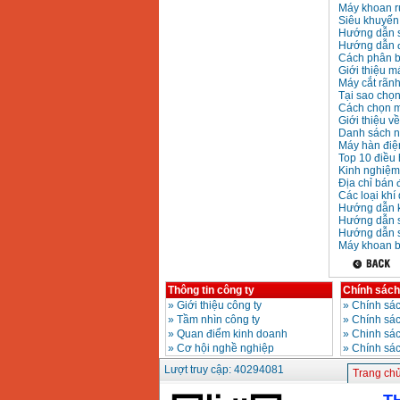
Máy khoan rú
Siêu khuyến
Hướng dẫn s
Hướng dẫn đ
Cách phân bi
Giới thiệu 
Máy cắt rãn
Tại sao chọ
Cách chọn m
Giới thiệu v
Danh sách nh
Máy hàn điện
Top 10 điều 
Kinh nghiệm
Địa chỉ bán 
Các loại khí
Hướng dẫn k
Hướng dẫn 
Hướng dẫn s
Máy khoan b
Thông tin công ty
Chính sách
»
Giới thiệu công ty
»
Chính sác
»
Tầm nhìn công ty
»
Chính sá
»
Quan điểm kinh doanh
»
Chinh sác
»
Cơ hội nghề nghiệp
»
Chính sá
Lượt truy cập: 40294081
Trang ch