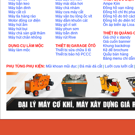
Máy bắn keo
Máy mài dũa hơi
Ampe Kìm
Máy bắn đinh
Máy chà nhám
Đồng hồ vạn năng
Máy cắt cỏ
Máy cưa máy cắt
Đồng hồ chỉ thị ph
Máy tỉa hàng rào
Máy vặn bu lông ốc vít
Đồng hồ đo trở các
Motor động cơ điện
Máy đầm khuôn cát
Đồng hồ đo điện tr
Máy hút ẩm
Máy gõ rỉ sét
Ổn áp biến áp Lioa
Máy hút bụi
Máy phun sơn
Máy chà sàn giặt thảm
Máy bắn đinh
THIỆT BỊ QUẢNG
Máy hút chân không
Máy rút Rive
Giá chữ x standy
Giá cuốn banner
DỤNG CỤ LÀM MỘC
THIÊT BỊ GARAGE ÔTÔ
Khung backdrop
Máy làm mộc
Thiết bị sửa chữa ô tô
Kệ để brochure
Thiết bị bảo hộ PCCC
Quầy bán hàng
Bảng menu chỉ dẫ
PHỤ TÙNG PHỤ KIỆN:
Mũi khoan mũi đục
|
Đá mài đá cắt
|
Lưỡi cưa lưỡi cắt