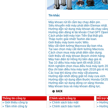
Máy mài 100mm
Tin khác
Makita 9553B (710W)
Giá
:
1296000
VND
Máy khoan rút lõi cầm tay chạy điện pin.
Siêu khuyến mãi máy phát điện Elemax nhật.
Hướng dẫn sử dụng máy khoan đá chạy xăng
Hướng dẫn đăng kí tài khoản Chat GPT Open
Cách phân biệt máy hàn Tiến Đạt thật giả.
Tháp nước giải nhiệt Tashin đài loan.
Giới thiệu máy bơm nước Wilo.
Máy cắt rãnh tường Macroza tây ban nha.
Tại sao chọn máy cắt rãnh tường Macroza.
Cách chọn mua máy phát điện dân dụng.
Giới thiệu về máy khoan Bosch chính hãng.
Máy hàn điện tử Hồng Ký bền đẹp giá rẻ.
Top 10 điều hòa máy lạnh tốt nhất 2018.
Kinh nghiệm chọn mua điều hoà máy lạnh 20
Địa chỉ bán điều hòa máy lạnh 2018 giá rẻ Hà
Các loại khí dùng cho máy cắt plasma.
Hướng dẫn khởi động giật nổ máy cưa xích.
Hướng dẫn sử dụng đầm thước Honda GX35
Hướng dẫn sử dụng động cơ xăng Honda.
Máy khoan búa và máy khoan động lực.
Thông tin công ty
Chính sách công ty
Hỗ trợ 
»
Giới thiệu công ty
»
Chính sách bảo mật
»
Hướng
»
Tầm nhìn công ty
»
Chính sách bảo hành
»
Hướng