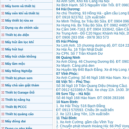
Xe Anh Sơn, Kho K6 Cảng Hà Nội
Xe Bích Hạnh. Số 5 Nguyễn Văn Trỗi. ĐT: 09
Máy bơm và thiết bị
04 Hải Dương:
Xe chú Thường. 93 Hồng Hà - gầm cầu Long B
Máy nén khí và thiết bị
ĐT: 0918 923762. 12h xuất bến
Máy thiết bị rửa xe
Xe Minh Thống, bx Trâu Bò Sữa. ĐT: 0904 096
Xe Hưng Hà. Bx Trâu Bò Sữa. ĐT: 0982 4485
Dụng cụ đo chính xác
Xe Cẩm 34K-7163, ĐT: 0904 333642, Gầm Cầu
Xe Trung Anh - Đỗ C20 Ngọc Khánh Hà Nội, 2h
Thiết bị đo điện
ĐT: 0906 283 056 - 0978 363 573
05 Hải Phòng
Máy hút ẩm lọc khí
Xe Linh Anh. 10 chương dương độ, ĐT: 024 2
Máy hút bụi
Xe Hải Âu. 16 Trần Nhật Duật
Xe CPN. Số 7 Trần Khánh Dư
Máy hút chân không
06 Quảng Ninh
Xe Anh Dũng. 46 Chương Dương Độ. ĐT: 090
Máy làm mộc
Xe Mạnh. Cảng phà đen
Xe Huyền My 840 Bạch Đằng. Xe đi Hạ Long.
Máy Nông Nghiệp
07 Vĩnh Phúc:
Xe Anh Cường: Số 46 Ngõ 168 Hào Nam. Xe ch
Thiết bị phun sơn
08 Việt Trì – Phú Thọ:
Máy chà sàn giặt thảm
Số 36 Ngõ 19 Trần Quang Diệu (Hoàng Cầu).
ĐT 0912 623389 A Thái. Xe chạy 11h. 1h30. 3
Thiết bị Garage ôtô
09 Sơn Tây – Hà Nội:
Số 46 Ngõ 168 Hào Nam. ĐT: 0936 283166
Thiết bị nâng hạ
10 Nam Định:
1. Xe Hải Thúy. 516 Bạch Đằng
Thiết Bị PCCC
ĐT: 0913 570593. Chiều 3h xuất bến
2. Xe 123 Lãng Yên, 12h xuất bến
Thiết bị quảng cáo
11 Thái Bình:
Máy đóng đai
1. Xe Anh Cường. gầm cầu Vĩnh Tuy
2. Chuyển phát nhanh Hoàng Hà: 66 Phố Vọn
Dụng cụ phụ kiện