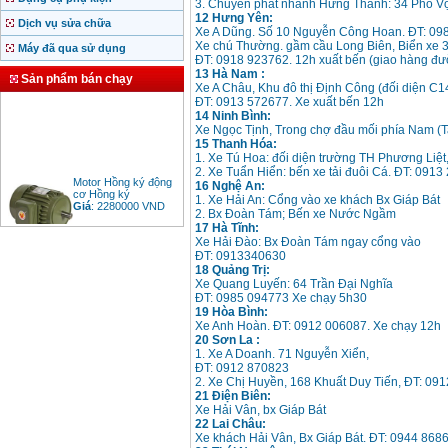
3. Chuyến phát nhanh Hưng Thành: 34 Phố V
12 Hưng Yên:
Dịch vụ sửa chữa
Xe A Dũng. Số 10 Nguyễn Công Hoan. ĐT: 09
Xe chú Thường. gầm cầu Long Biên, Biển xe 
Máy đã qua sử dụng
ĐT: 0918 923762. 12h xuất bến (giao hàng đư
13 Hà Nam :
Sản phẩm bán chạy
Xe A Châu, Khu đô thị Định Công (đối diện C14
ĐT: 0913 572677. Xe xuất bến 12h
14 Ninh Bình:
Xe Ngọc Tịnh, Trong chợ đầu mối phía Nam (T
15 Thanh Hóa:
1. Xe Tú Hoa: đối diện trường TH Phương Liệt
2. Xe Tuẩn Hiển: bến xe tải đuôi Cá. ĐT: 0913
Motor Hồng ký động
16 Nghệ An:
cơ Hồng ký
1. Xe Hải An: Cổng vào xe khách Bx Giáp Bát
Giá
:
2280000
VND
2. Bx Đoàn Tám; Bến xe Nước Ngầm
17 Hà Tĩnh:
Xe Hải Đào: Bx Đoàn Tám ngay cổng vào
ĐT: 0913340630
18 Quảng Trị:
Bảng giá động cơ
Xe Quang Luyến: 64 Trần Đại Nghĩa
diesel đầu nổ diesel
ĐT: 0985 094773 Xe chạy 5h30
Giá
:
6500000
VND
19 Hòa Bình:
Xe Anh Hoàn. ĐT: 0912 006087. Xe chạy 12h
20 Sơn La :
1. Xe A Doanh. 71 Nguyễn Xiển,
Bảng giá mũi khoan
ĐT: 0912 870823
rút lõi bê tông
2. Xe Chị Huyền, 168 Khuất Duy Tiến, ĐT: 09
Giá
:
330000
VND
21 Điện Biên:
Xe Hải Vân, bx Giáp Bát
22 Lai Châu:
Xe khách Hải Vân, Bx Giáp Bát. ĐT: 0944 8686
Máy khoan Bosch đa