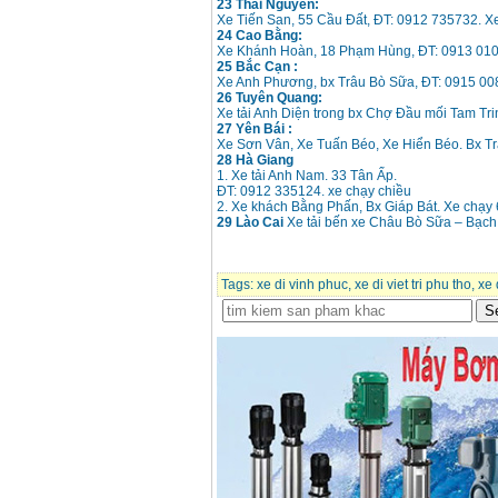
23 Thái Nguyên:
năng GBH 2-26DRE
Xe Tiến San, 55 Cầu Đất, ĐT: 0912 735732. X
(800W)
Giá
:
3980000
VND
24 Cao Bằng:
Xe Khánh Hoàn, 18 Phạm Hùng, ĐT: 0913 01
25 Bắc Cạn :
Máy cưa xích chạy
Xe Anh Phương, bx Trâu Bò Sữa, ĐT: 0915 0
xăng Stihl MS661
26 Tuyên Quang:
Giá
:
29900000
VND
Xe tải Anh Diện trong bx Chợ Đầu mối Tam Tr
27 Yên Bái :
Xe Sơn Vân, Xe Tuấn Béo, Xe Hiển Béo. Bx T
Máy cắt góc đa năng
28 Hà Giang
Makita LS1019L
1. Xe tải Anh Nam. 33 Tân Ấp.
(1510W)
Giá
:
14068000
VND
ĐT: 0912 335124. xe chạy chiều
2. Xe khách Bằng Phấn, Bx Giáp Bát. Xe chạy
29 Lào Cai
Xe tải bến xe Châu Bò Sữa – Bạc
Bộ máy khoan 100
chi tiết Bosch GSB
13RE (650W)
Tags:
xe di vinh phuc
,
xe di viet tri phu tho
,
xe 
Giá
:
2200000
VND
Máy khoan Bosch
GSB 16RE (750W)
Giá
:
1850000
VND
Động cơ xăng Honda
GX160 (5.5HP)
Giá
:
7200000
VND