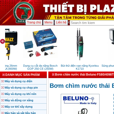
Trang chủ
Menu
Liên hệ
 tông 26mm
Dụng cụ cắt đa năng Bosch
Bút thử điện vạn năng Kyoritsu
Súng phun 
3KA (800W)
GOP 250 CE (250W)
K1710
Bơm chìm nước thải Beluno FS80/40M/T
DANH MỤC SẢN PHẨM
Máy và dụng cụ điện
Bơm chìm nước thải 
Máy và dụng cụ chạy pin
Máy và dụng cụ khí nén
Máy và động cơ xăng
Máy cơ khí xây dựng
Máy hàn và vật liệu hàn