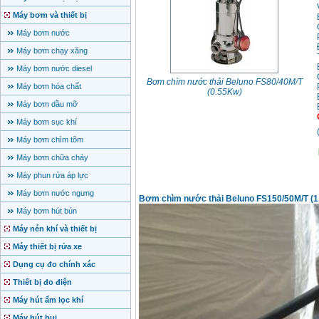
Máy bơm và thiết bị
Máy bơm nước
Máy bơm chạy xăng
Máy bơm nước diesel
Bơm chìm nước thải Beluno FS80/40M/T
Máy bơm hóa chất
(0.55Kw)
Máy bơm dầu mỡ
Máy bơm sục khí
Máy bơm chìm tõm
Máy bơm chữa cháy
Máy phun rửa áp lực
Máy bơm nước ngưng
Bơm chìm nước thải Beluno FS150/50M/T (1
Máy bơm hút bùn
Máy nén khí và thiết bị
Máy thiết bị rửa xe
Dụng cụ đo chính xác
Thiết bị đo điện
Máy hút ẩm lọc khí
Máy hút bụi