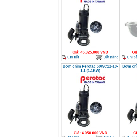
Giá
:
45.325.000
VND
Gi
Chi tiết
Đặt hàng
Chi tiế
Bơm chìm Perotac 50WC12-10-
Bơm chì
1.1 (1.1KW)
Giá
:
4.050.000
VND
G