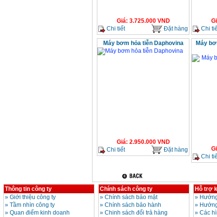
Giá
:
3.725.000
VND
G
Chi tiết
Đặt hàng
Chi tiế
Máy bơm hỏa tiễn Daphovina
Máy bơ
Giá
:
2.950.000
VND
G
Chi tiết
Đặt hàng
Chi tiế
Thông tin công ty
Chính sách công ty
Hỗ trợ 
»
Giới thiệu công ty
»
Chính sách bảo mật
»
Hướng
»
Tầm nhìn công ty
»
Chính sách bảo hành
»
Hướng
»
Quan điểm kinh doanh
»
Chinh sách đổi trả hàng
»
Các h