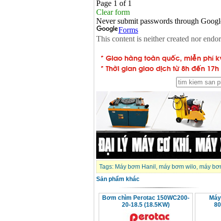
Tags:
Máy bơm Hanil
,
máy bơm wilo
,
máy bơ
Sản phẩm khác
Bơm chìm Perotac 150WC200-
Máy
20-18.5 (18.5KW)
80