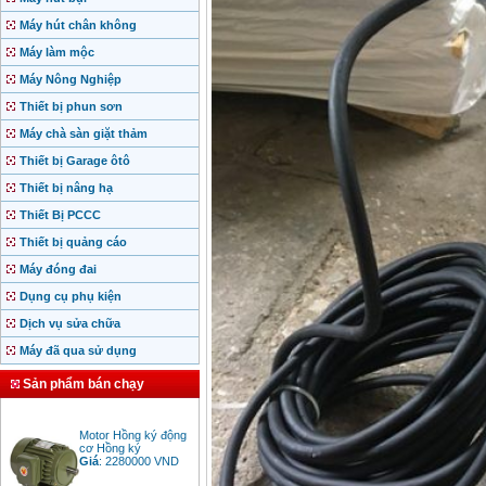
Máy hút chân không
Máy làm mộc
Máy Nông Nghiệp
Thiết bị phun sơn
Máy chà sàn giặt thảm
Thiết bị Garage ôtô
Thiết bị nâng hạ
Thiết Bị PCCC
Thiết bị quảng cáo
Máy đóng đai
Dụng cụ phụ kiện
Dịch vụ sửa chữa
Máy đã qua sử dụng
Sản phẩm bán chạy
Motor Hồng ký động
cơ Hồng ký
Giá
:
2280000
VND