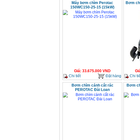
Máy bơm chìm Perotac
Bơm ch
150WC150-25-15 (15kW)
Giá
:
33.675.000
VND
Gi
Chi tiết
Đặt hàng
Chi tiế
Bơm chìm cánh cắt rác
Bơm ch
PEROTAC Đài Loan