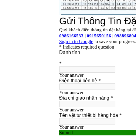
chi tiết Bosch GSB
13RE (650W)
Giá
:
2200000
VND
Máy khoan Bosch
GSB 16RE (750W)
Giá
:
1850000
VND
Động cơ xăng Honda
GX160 (5.5HP)
Giá
:
7200000
VND
Máy mài 100mm
Makita 9553B (710W)
Giá
:
1296000
VND