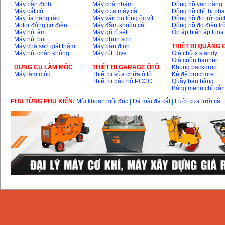
Máy bắn đinh
Máy chà nhám
Đồng hồ vạn năng
Máy cắt cỏ
Máy cưa máy cắt
Đồng hồ chỉ thị ph
Máy tỉa hàng rào
Máy vặn bu lông ốc vít
Đồng hồ đo trở các
Motor động cơ điện
Máy đầm khuôn cát
Đồng hồ đo điện tr
Máy hút ẩm
Máy gõ rỉ sét
Ổn áp biến áp Lioa
Máy hút bụi
Máy phun sơn
Máy chà sàn giặt thảm
Máy bắn đinh
THIỆT BỊ QUẢNG
Máy hút chân không
Máy rút Rive
Giá chữ x standy
Giá cuốn banner
DỤNG CỤ LÀM MỘC
THIÊT BỊ GARAGE ÔTÔ
Khung backdrop
Máy làm mộc
Thiết bị sửa chữa ô tô
Kệ để brochure
Thiết bị bảo hộ PCCC
Quầy bán hàng
Bảng menu chỉ dẫ
PHỤ TÙNG PHỤ KIỆN:
Mũi khoan mũi đục
|
Đá mài đá cắt
|
Lưỡi cưa lưỡi cắt