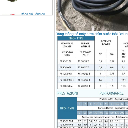
Bảng giá động cơ
diesel đầu nổ diesel
Giá
:
6500000
VND
Bảng thông số máy bơm chìm nước thải Belun
Bảng giá mũi khoan
rút lõi bê tông
Giá
:
330000
VND
Máy khoan Bosch đa
năng GBH 2-26DRE
(800W)
Giá
:
3980000
VND
Máy cưa xích chạy
xăng Stihl MS661
Giá
:
29900000
VND
Máy cắt góc đa năng
Makita LS1019L
(1510W)
Giá
:
14068000
VND
Bộ máy khoan 100