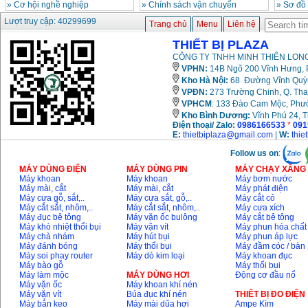
»
Cơ hội nghề nghiệp
»
Chính sách vận chuyển
»
Sơ đồ
Lượt truy cập: 40299699
Trang chủ
Menu
Liên hệ
THIẾT BỊ PLAZA
CÔNG TY TNHH MINH THIÊN LONG
VPHN:
14B Ngõ 200 Vĩnh Hưng, P
Kho Hà Nội:
68 Đường Vĩnh Quỳnh
VPĐN:
273 Trường Chinh, Q. Tha
VPHCM
: 133 Đào Cam Mộc, Phư
Kho
Bình Dương:
Vĩnh Phú 24, 
Điện thoại/ Zalo:
0986166533
*
091
E:
thietbiplaza@gmail.com
|
W:
thie
Follow us on
:
MÁY DÙNG ĐIỆN
MÁY DÙNG PIN
MÁY CHẠY XĂNG 
Máy khoan
Máy khoan
Máy bơm nước
Máy mài, cắt
Máy mài, cắt
Máy phát điện
Máy cưa gỗ, sắt,..
Máy cưa sắt, gỗ,..
Máy cắt cỏ
Máy cắt sắt, nhôm,..
Máy cắt sắt, nhôm,..
Máy cưa xích
Máy đục bê tông
Máy vặn ốc bulông
Máy cắt bê tông
Máy khò nhiệt thổi bụi
Máy vặn vít
Máy phun hóa chất
Máy chà nhám
Máy hút bụi
Máy phun áp lực
Máy đánh bóng
Máy thổi bụi
Máy đầm cóc / bàn
Máy soi phay router
Máy dò kim loại
Máy khoan đục
Máy bào gỗ
Máy thổi bụi
Máy làm mộc
MÁY DÙNG HƠI
Động cơ đầu nổ
Máy vặn ốc
Máy khoan khí nén
Máy vặn vít
Búa đục khí nén
THIÊT BỊ ĐO ĐIỆN
Máy bắn keo
Máy mài dũa hơi
Ampe Kìm