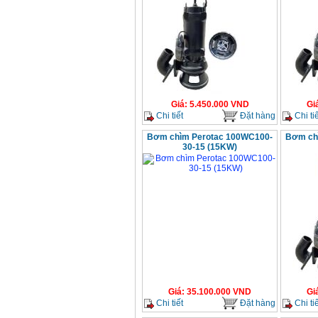
Giá
:
5.450.000
VND
Gi
Chi tiết
Đặt hàng
Chi tiế
Bơm chìm Perotac 100WC100-
Bơm ch
30-15 (15KW)
Giá
:
35.100.000
VND
Gi
Chi tiết
Đặt hàng
Chi tiế