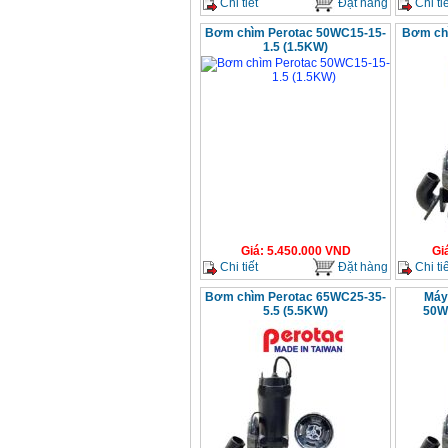
Chi tiết
Đặt hàng
Chi tiế
Bơm chìm Perotac 50WC15-15-
Bơm ch
1.5 (1.5KW)
Giá
:
5.450.000
VND
Gi
Chi tiết
Đặt hàng
Chi tiế
Bơm chìm Perotac 65WC25-35-
Máy
5.5 (5.5KW)
50W