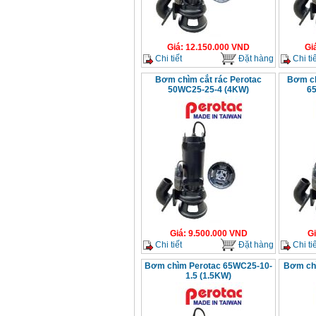
Giá
:
12.150.000
VND
Gi
Chi tiết
Đặt hàng
Chi tiế
Bơm chìm cắt rác Perotac
Bơm ch
50WC25-25-4 (4KW)
6
Giá
:
9.500.000
VND
G
Chi tiết
Đặt hàng
Chi tiế
Bơm chìm Perotac 65WC25-10-
Bơm ch
1.5 (1.5KW)