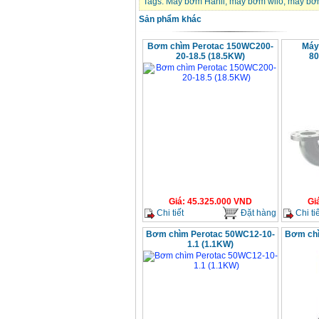
Tags:
Máy bơm Hanil
,
máy bơm wilo
,
máy bơ
Sản phẩm khác
Bơm chìm Perotac 150WC200-
Máy
20-18.5 (18.5KW)
80
Giá
:
45.325.000
VND
Gi
Chi tiết
Đặt hàng
Chi tiế
Bơm chìm Perotac 50WC12-10-
Bơm chì
1.1 (1.1KW)