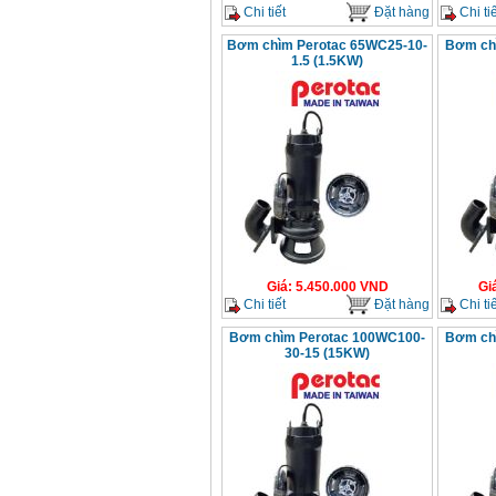
Chi tiết
Đặt hàng
Chi tiế
Bơm chìm Perotac 65WC25-10-
Bơm ch
1.5 (1.5KW)
Giá
:
5.450.000
VND
Gi
Chi tiết
Đặt hàng
Chi tiế
Bơm chìm Perotac 100WC100-
Bơm ch
30-15 (15KW)