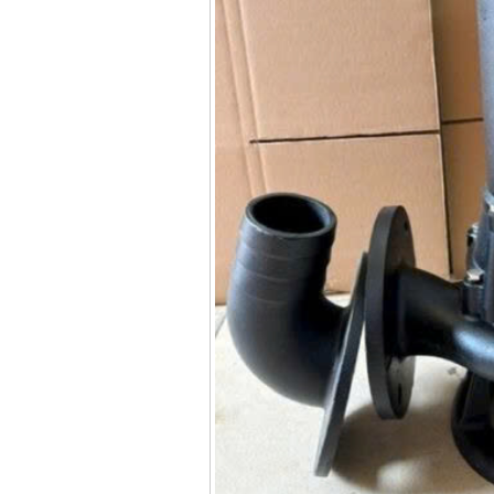
13RE (650W)
Giá
:
2200000
VND
Máy khoan Bosch
GSB 16RE (750W)
Giá
:
1850000
VND
Động cơ xăng Honda
GX160 (5.5HP)
Giá
:
7200000
VND
Máy mài 100mm
Makita 9553B (710W)
Giá
:
1296000
VND