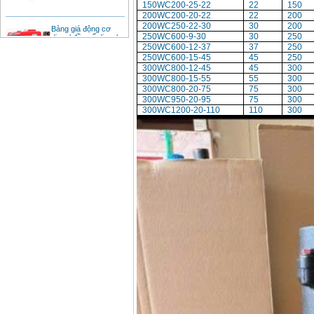
150WC200-25-22
22
150
200WC200-20-22
22
200
Bảng giá động cơ
200WC250-22-30
30
200
diesel đầu nổ diesel
250WC600-9-30
30
250
Giá
:
6500000
VND
250WC600-12-37
37
250
250WC600-15-45
45
250
300WC800-12-45
45
300
300WC800-15-55
55
300
Bảng giá mũi khoan
rút lõi bê tông
300WC800-20-75
75
300
Giá
:
330000
VND
300WC950-20-95
75
300
300WC1200-20-110
110
300
Máy khoan Bosch đa
năng GBH 2-26DRE
(800W)
Giá
:
3980000
VND
Máy cưa xích chạy
xăng Stihl MS661
Giá
:
29900000
VND
Máy cắt góc đa năng
Makita LS1019L
(1510W)
Giá
:
14068000
VND
Bộ máy khoan 100
chi tiết Bosch GSB