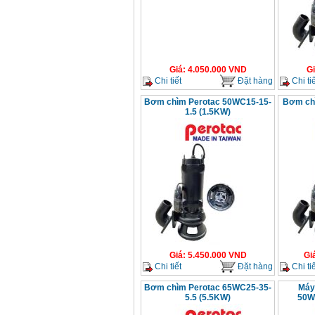
Giá
:
4.050.000
VND
G
Chi tiết
Đặt hàng
Chi tiế
Bơm chìm Perotac 50WC15-15-
Bơm ch
1.5 (1.5KW)
Giá
:
5.450.000
VND
Gi
Chi tiết
Đặt hàng
Chi tiế
Bơm chìm Perotac 65WC25-35-
Máy
5.5 (5.5KW)
50W