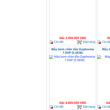
Giá
:
2.950.000
VND
G
Chi tiết
Đặt hàng
Chi tiế
Máy bơm chìm tõm Daphovina
Máy 
7.5HP (5.5KW)
Giá
:
8.800.000
VND
Gi
Chi tiết
Đặt hàng
Chi tiế