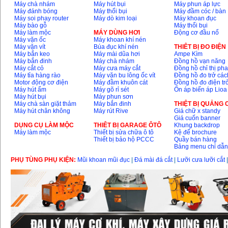
Máy chà nhám
Máy hút bụi
Máy phun áp lực
Máy đánh bóng
Máy thổi bụi
Máy đầm cóc / bàn
Máy soi phay router
Máy dò kim loại
Máy khoan đục
Máy bào gỗ
Máy thổi bụi
Máy làm mộc
MÁY DÙNG HƠI
Động cơ đầu nổ
Máy vặn ốc
Máy khoan khí nén
Máy vặn vít
Búa đục khí nén
THIÊT BỊ ĐO ĐIỆN
Máy bắn keo
Máy mài dũa hơi
Ampe Kìm
Máy bắn đinh
Máy chà nhám
Đồng hồ vạn năng
Máy cắt cỏ
Máy cưa máy cắt
Đồng hồ chỉ thị ph
Máy tỉa hàng rào
Máy vặn bu lông ốc vít
Đồng hồ đo trở các
Motor động cơ điện
Máy đầm khuôn cát
Đồng hồ đo điện tr
Máy hút ẩm
Máy gõ rỉ sét
Ổn áp biến áp Lioa
Máy hút bụi
Máy phun sơn
Máy chà sàn giặt thảm
Máy bắn đinh
THIỆT BỊ QUẢNG
Máy hút chân không
Máy rút Rive
Giá chữ x standy
Giá cuốn banner
DỤNG CỤ LÀM MỘC
THIÊT BỊ GARAGE ÔTÔ
Khung backdrop
Máy làm mộc
Thiết bị sửa chữa ô tô
Kệ để brochure
Thiết bị bảo hộ PCCC
Quầy bán hàng
Bảng menu chỉ dẫ
PHỤ TÙNG PHỤ KIỆN:
Mũi khoan mũi đục
|
Đá mài đá cắt
|
Lưỡi cưa lưỡi cắt