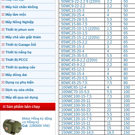
50WC9-22-2,2 9 (220V)
2,2
50
50WC9-22-2,2
2,2
50
Máy hút chân không
50WC15-25-3
3
50
Máy làm mộc
50WC20-25-4
4
50
50WC25-28-5,5
5,5
50
Máy Nông Nghiệp
50WC15-80-7,5
7,5
50
65WC25-10-1,5 (220V)
1,5
65
Thiết bị phun sơn
65WC25-10-1,5
1,5
65
Máy chà sàn giặt thảm
65WC25-15-2,2 (220V)
2,2
65
65WC25-15-2,2
2,2
65
Thiết bị Garage ôtô
65WC35-15-3
3
65
65WC35-20-4
4
65
Thiết bị nâng hạ
65WC25-35-5,5
5,5
65
Thiết Bị PCCC
80WC45-9-2,2 (220V)
2,2
80
80WC45-9-2,2
2,2
80
Thiết bị quảng cáo
80WC45-12-3
3
80
80WC50-15-4
4
80
Máy đóng đai
80WC45-20-5,5
5,5
80
Dụng cụ phụ kiện
80WC45-25-7,5
7,5
80
100WC65-12-4
4
100
Dịch vụ sửa chữa
100WC70-15-5,5
5,5
100
100WC100-15-7,5
7,5
100
Máy đã qua sử dụng
100WC100-20-11
11
100
100WC100-30-15
15
100
Sản phẩm bán chạy
100WC100-50-22
22
100
150WC100-10-5,5
5,5
150
Motor Hồng ký động
cơ Hồng ký
150WC120-10-7,5
7,5
150
Giá
:
2280000
VND
150WC150-15-11
11
150
150WC150-25-15
15
150
150WC200-20-18,5
18,5
150