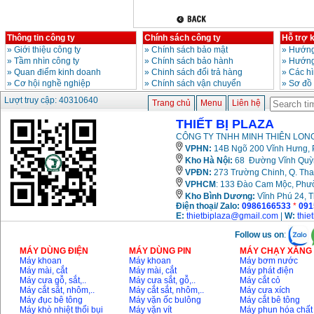
Thông tin công ty
Chính sách công ty
Hỗ trợ 
»
Giới thiệu công ty
»
Chính sách bảo mật
»
Hướng
»
Tầm nhìn công ty
»
Chính sách bảo hành
»
Hướng
»
Quan điểm kinh doanh
»
Chinh sách đổi trả hàng
»
Các h
»
Cơ hội nghề nghiệp
»
Chính sách vận chuyển
»
Sơ đồ
Lượt truy cập: 40310640
Trang chủ
Menu
Liên hệ
THIẾT BỊ PLAZA
CÔNG TY TNHH MINH THIÊN LONG
VPHN:
14B Ngõ 200 Vĩnh Hưng, P
Kho Hà Nội:
68 Đường Vĩnh Quỳnh
VPĐN:
273 Trường Chinh, Q. Tha
VPHCM
: 133 Đào Cam Mộc, Phư
Kho
Bình Dương:
Vĩnh Phú 24, 
Điện thoại/ Zalo:
0986166533
*
091
E:
thietbiplaza@gmail.com
|
W:
thie
Follow us on
:
MÁY DÙNG ĐIỆN
MÁY DÙNG PIN
MÁY CHẠY XĂNG 
Máy khoan
Máy khoan
Máy bơm nước
Máy mài, cắt
Máy mài, cắt
Máy phát điện
Máy cưa gỗ, sắt,..
Máy cưa sắt, gỗ,..
Máy cắt cỏ
Máy cắt sắt, nhôm,..
Máy cắt sắt, nhôm,..
Máy cưa xích
Máy đục bê tông
Máy vặn ốc bulông
Máy cắt bê tông
Máy khò nhiệt thổi bụi
Máy vặn vít
Máy phun hóa chất