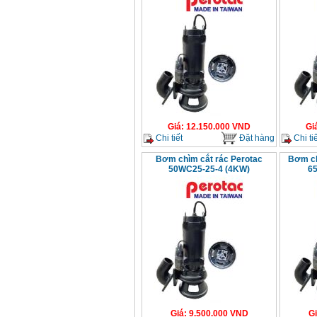
Giá
:
12.150.000
VND
Gi
Chi tiết
Đặt hàng
Chi tiế
Bơm chìm cắt rác Perotac
Bơm ch
50WC25-25-4 (4KW)
6
Giá
:
9.500.000
VND
G