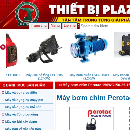
Trang chủ
Menu
Liên hệ
nda EU10IT1
Máy đục bê tông FEG 585
Máy bơm nước CM32-160B
Máy khoan độn
)
(1240W)
(2,2KW)
DeWalt 
Máy bơm chìm Perotac 150WC150-25-15
DANH MỤC SẢN PHẨM
Máy và dụng cụ điện
Máy bơm chìm Perota
Máy và dụng cụ chạy pin
Máy và dụng cụ khí nén
Máy và động cơ xăng
Máy cơ khí xây dựng
Máy hàn và vật liệu hàn