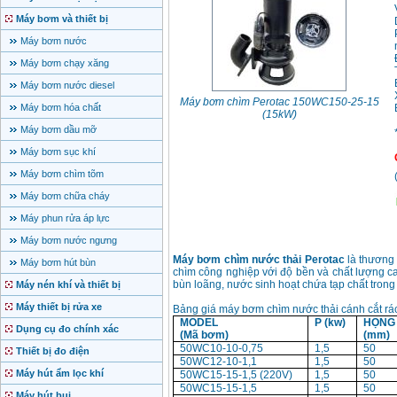
Máy bơm và thiết bị
Máy bơm nước
Máy bơm chạy xăng
Máy bơm nước diesel
Máy bơm chìm Perotac 150WC150-25-15
Máy bơm hóa chất
(15kW)
Máy bơm dầu mỡ
Máy bơm sục khí
Máy bơm chìm tõm
Máy bơm chữa cháy
Máy phun rửa áp lực
Máy bơm nước ngưng
Máy bơm chìm nước thải
Perotac
là
thương 
Máy bơm hút bùn
chìm công nghiệp với độ bền và chất lượng c
bùn loãng, nước sinh hoạt chứa tạp chất trong 
Máy nén khí và thiết bị
Máy thiết bị rửa xe
Bảng giá máy bơm chìm nước thải cánh cắt r
MODEL
P (kw)
HỌNG
Dụng cụ đo chính xác
(Mã bơm)
(mm)
50WC10-10-0,75
1,5
50
Thiết bị đo điện
50WC12-10-1,1
1,5
50
Máy hút ẩm lọc khí
50WC15-15-1,5 (220V)
1,5
50
50WC15-15-1,5
1,5
50
Máy hút bụi