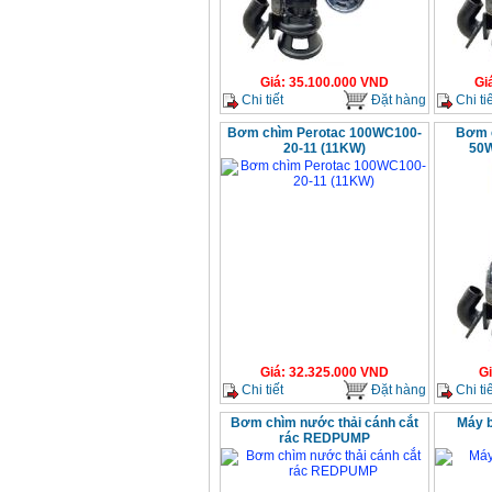
Giá
:
35.100.000
VND
Gi
Chi tiết
Đặt hàng
Chi tiế
Bơm chìm Perotac 100WC100-
Bơm c
20-11 (11KW)
50W
Giá
:
32.325.000
VND
G
Chi tiết
Đặt hàng
Chi tiế
Bơm chìm nước thải cánh cắt
Máy 
rác REDPUMP