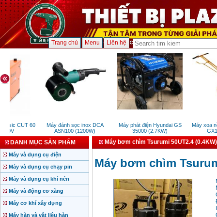
Trang chủ
Menu
Liên hệ
Jasic CUT 60
Máy đánh sọc inox DCA
Máy phát điện Hyundai GS
Máy xoa nền
20V
ASN100 (1200W)
35000 (2.7KW)
GX160
Máy bơm chìm Tsurumi 50UT2.4 (0.4KW)
DANH MỤC SẢN PHẨM
Máy và dụng cụ điện
Máy bơm chìm Tsurum
Máy và dụng cụ chạy pin
Máy và dụng cụ khí nén
Máy và động cơ xăng
Máy cơ khí xây dựng
Máy hàn và vật liệu hàn