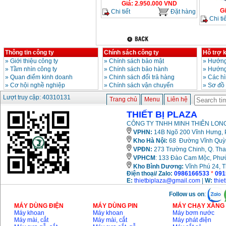
Giá
:
2.950.000
VND
G
Chi tiết
Đặt hàng
Chi tiế
Thông tin công ty
Chính sách công ty
Hỗ trợ 
»
Giới thiệu công ty
»
Chính sách bảo mật
»
Hướng
»
Tầm nhìn công ty
»
Chính sách bảo hành
»
Hướng
»
Quan điểm kinh doanh
»
Chinh sách đổi trả hàng
»
Các h
»
Cơ hội nghề nghiệp
»
Chính sách vận chuyển
»
Sơ đồ
Lượt truy cập: 40310131
Trang chủ
Menu
Liên hệ
THIẾT BỊ PLAZA
CÔNG TY TNHH MINH THIÊN LONG
VPHN:
14B Ngõ 200 Vĩnh Hưng, P
Kho Hà Nội:
68 Đường Vĩnh Quỳnh
VPĐN:
273 Trường Chinh, Q. Tha
VPHCM
: 133 Đào Cam Mộc, Phư
Kho
Bình Dương:
Vĩnh Phú 24, 
Điện thoại/ Zalo:
0986166533
*
091
E:
thietbiplaza@gmail.com
|
W:
thie
Follow us on
:
MÁY DÙNG ĐIỆN
MÁY DÙNG PIN
MÁY CHẠY XĂNG 
Máy khoan
Máy khoan
Máy bơm nước
Máy mài, cắt
Máy mài, cắt
Máy phát điện