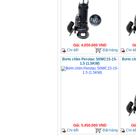
Giá
:
4.050.000
VND
G
Chi tiết
Đặt hàng
Chi tiế
Bơm chìm Perotac 50WC15-15-
Bơm ch
1.5 (1.5KW)
Giá
:
5.450.000
VND
Gi
Chi tiết
Đặt hàng
Chi tiế