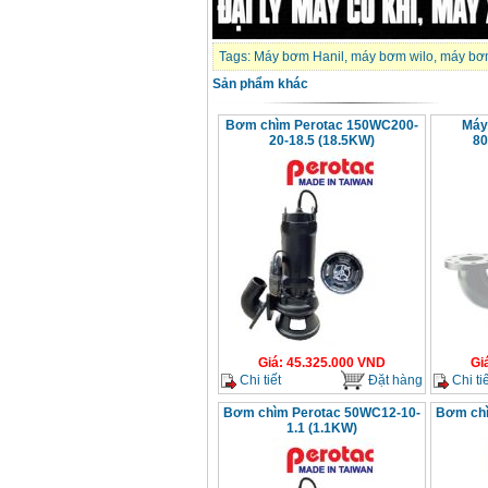
Tags:
Máy bơm Hanil
,
máy bơm wilo
,
máy bơ
Sản phẩm khác
Bơm chìm Perotac 150WC200-
Máy
20-18.5 (18.5KW)
80
Giá
:
45.325.000
VND
Gi
Chi tiết
Đặt hàng
Chi tiế
Bơm chìm Perotac 50WC12-10-
Bơm chì
1.1 (1.1KW)