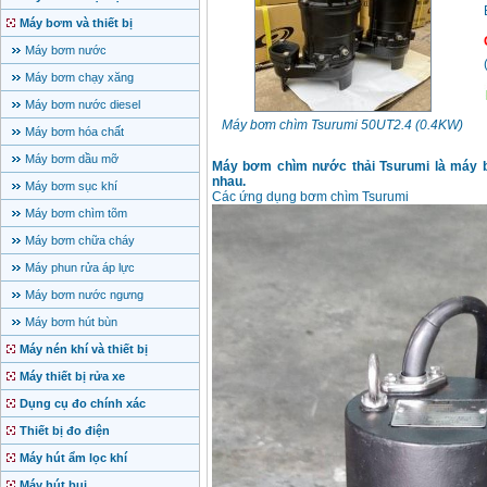
Máy bơm và thiết bị
Máy bơm nước
Máy bơm chạy xăng
Máy bơm nước diesel
Máy bơm chìm Tsurumi 50UT2.4 (0.4KW)
Máy bơm hóa chất
Máy bơm dầu mỡ
Máy bơm chìm nước thải Tsurumi là máy b
nhau.
Máy bơm sục khí
Các ứng dụng bơm chìm Tsurumi
Máy bơm chìm tõm
Máy bơm chữa cháy
Máy phun rửa áp lực
Máy bơm nước ngưng
Máy bơm hút bùn
Máy nén khí và thiết bị
Máy thiết bị rửa xe
Dụng cụ đo chính xác
Thiết bị đo điện
Máy hút ẩm lọc khí
Máy hút bụi