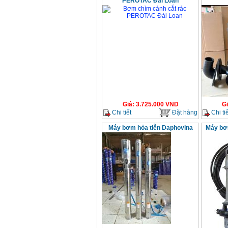
PEROTAC Đài Loan
Giá
:
3.725.000
VND
G
Chi tiết
Đặt hàng
Chi tiế
Máy bơm hỏa tiễn Daphovina
Máy bơ