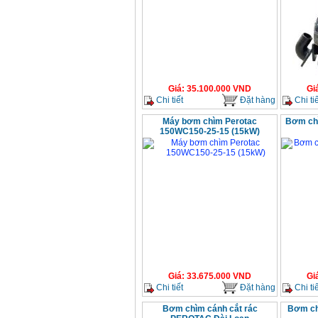
Giá
:
35.100.000
VND
Gi
Chi tiết
Đặt hàng
Chi tiế
Máy bơm chìm Perotac
Bơm ch
150WC150-25-15 (15kW)
Giá
:
33.675.000
VND
Gi
Chi tiết
Đặt hàng
Chi tiế
Bơm chìm cánh cắt rác
Bơm ch