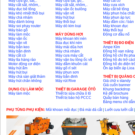
Máy cưa gỗ, sắt,..
Máy cưa sắt, gỗ,..
Máy cắt cỏ
Máy cắt sắt, nhôm,..
Máy cắt sắt, nhôm,..
Máy cưa xích
Máy đục bê tông
Máy vặn ốc bulông
Máy cắt bê tông
Máy khò nhiệt thổi bụi
Máy vặn vít
Máy phun hóa chất
Máy chà nhám
Máy hút bụi
Máy phun áp lực
Máy đánh bóng
Máy thổi bụi
Máy đầm cóc / bàn
Máy soi phay router
Máy dò kim loại
Máy khoan đục
Máy bào gỗ
Máy thổi bụi
Máy làm mộc
MÁY DÙNG HƠI
Động cơ đầu nổ
Máy vặn ốc
Máy khoan khí nén
Máy vặn vít
Búa đục khí nén
THIÊT BỊ ĐO ĐIỆN
Máy bắn keo
Máy mài dũa hơi
Ampe Kìm
Máy bắn đinh
Máy chà nhám
Đồng hồ vạn năng
Máy cắt cỏ
Máy cưa máy cắt
Đồng hồ chỉ thị ph
Máy tỉa hàng rào
Máy vặn bu lông ốc vít
Đồng hồ đo trở các
Motor động cơ điện
Máy đầm khuôn cát
Đồng hồ đo điện tr
Máy hút ẩm
Máy gõ rỉ sét
Ổn áp biến áp Lioa
Máy hút bụi
Máy phun sơn
Máy chà sàn giặt thảm
Máy bắn đinh
THIỆT BỊ QUẢNG
Máy hút chân không
Máy rút Rive
Giá chữ x standy
Giá cuốn banner
DỤNG CỤ LÀM MỘC
THIÊT BỊ GARAGE ÔTÔ
Khung backdrop
Máy làm mộc
Thiết bị sửa chữa ô tô
Kệ để brochure
Thiết bị bảo hộ PCCC
Quầy bán hàng
Bảng menu chỉ dẫ
PHỤ TÙNG PHỤ KIỆN:
Mũi khoan mũi đục
|
Đá mài đá cắt
|
Lưỡi cưa lưỡi cắt