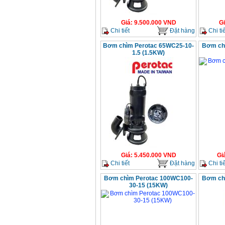
Giá
:
9.500.000
VND
G
Chi tiết
Đặt hàng
Chi tiế
Bơm chìm Perotac 65WC25-10-
Bơm ch
1.5 (1.5KW)
Giá
:
5.450.000
VND
Gi
Chi tiết
Đặt hàng
Chi tiế
Bơm chìm Perotac 100WC100-
Bơm ch
30-15 (15KW)