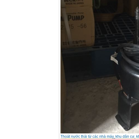
13RE (650W)
Giá
:
2200000
VND
Máy khoan Bosch
GSB 16RE (750W)
Giá
:
1850000
VND
Động cơ xăng Honda
GX160 (5.5HP)
Giá
:
7200000
VND
Máy mài 100mm
Makita 9553B (710W)
Giá
:
1296000
VND
Thoát nước thải từ các nhà máy, khu dân cư, k