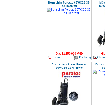
Bơm chìm Perotac 65WC25-35-
Máy
5.5 (5.5KW)
50W
Giá
:
12.150.000
VND
Gi
Chi tiết
Đặt hàng
Chi tiế
Bơm chìm cắt rác Perotac
Bơm ch
50WC25-25-4 (4KW)
6