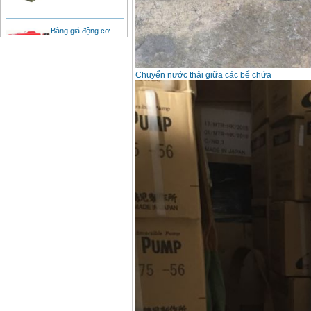
Bảng giá động cơ
diesel đầu nổ diesel
Giá
:
6500000
VND
Chuyển nước thải giữa các bể chứa
Bảng giá mũi khoan
rút lõi bê tông
Giá
:
330000
VND
Máy khoan Bosch đa
năng GBH 2-26DRE
(800W)
Giá
:
3980000
VND
Máy cưa xích chạy
xăng Stihl MS661
Giá
:
29900000
VND
Máy cắt góc đa năng
Makita LS1019L
(1510W)
Giá
:
14068000
VND
Bộ máy khoan 100
chi tiết Bosch GSB