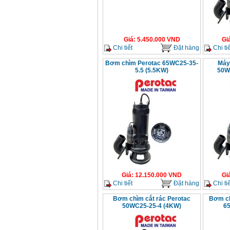
Giá
:
5.450.000
VND
Gi
Chi tiết
Đặt hàng
Chi tiế
Bơm chìm Perotac 65WC25-35-
Máy
5.5 (5.5KW)
50W
Giá
:
12.150.000
VND
Gi
Chi tiết
Đặt hàng
Chi tiế
Bơm chìm cắt rác Perotac
Bơm ch
50WC25-25-4 (4KW)
6