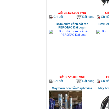
Giá
:
33.675.000
VND
Gi
Chi tiết
Đặt hàng
Chi tiế
Bơm chìm cánh cắt rác
Bơm ch
PEROTAC Đài Loan
Giá
:
3.725.000
VND
G
Chi tiết
Đặt hàng
Chi tiế
Máy bơm hỏa tiễn Daphovina
Máy bơ