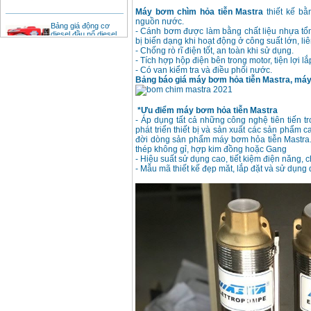
Máy bơm chìm hỏa tiễn Mastra
thiết kế bằ
Bảng giá động cơ
nguồn nước.
diesel đầu nổ diesel
- Cánh bơm được làm bằng chất liệu nhựa tổn
Giá
:
6500000
VND
bị biến dạng khi hoạt động ở công suất lớn, liê
- Chống rò rĩ điện tốt, an toàn khi sử dụng.
- Tích hợp hộp điện bên trong motor, tiện lợi l
- Có van kiểm tra và điều phối nước.
Bảng giá mũi khoan
Bảng báo giá máy bơm hỏa tiễn Mastra, má
rút lõi bê tông
Giá
:
330000
VND
*Ưu điểm máy bơm hỏa tiễn Mastra
- Áp dụng tất cả những công nghệ tiên tiến 
phát triển thiết bị và sản xuất các sản phẩ
Máy khoan Bosch đa
đời dòng sản phẩm máy bơm hỏa tiễn Mastra.
năng GBH 2-26DRE
thép không gỉ, hợp kim đồng hoặc Gang
(800W)
Giá
:
3980000
VND
- Hiệu suất sử dụng cao, tiết kiệm điện năng, 
- Mẫu mã thiết kế đẹp măt, lắp đặt và sử dụng
Máy cưa xích chạy
xăng Stihl MS661
Giá
:
29900000
VND
Máy cắt góc đa năng
Makita LS1019L
(1510W)
Giá
:
14068000
VND
Bộ máy khoan 100
chi tiết Bosch GSB