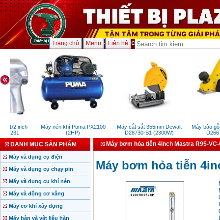
Trang chủ
Menu
Liên hệ
 1/2 inch
Máy nén khí Puma PX2100
Máy cắt sắt 355mm Dewalt
Máy bào gỗ c
T 231
(2HP)
D28730-B1 (2300W)
D26676
Máy bơm hỏa tiễn 4inch Mastra R95-VC-
DANH MỤC SẢN PHẨM
Máy và dụng cụ điện
Máy bơm hỏa tiễn 4in
Máy và dụng cụ chạy pin
Máy và dụng cụ khí nén
Máy và động cơ xăng
Máy cơ khí xây dựng
Máy hàn và vật liệu hàn