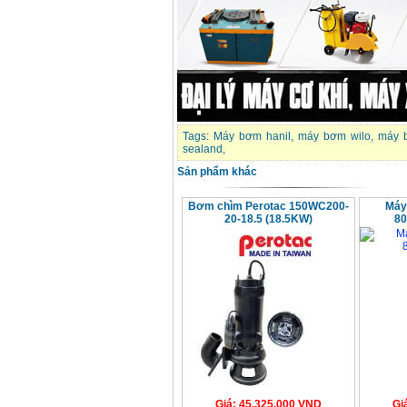
Tags:
Máy bơm hanil
,
máy bơm wilo
,
máy 
sealand
,
Sản phẩm khác
Bơm chìm Perotac 150WC200-
Máy
20-18.5 (18.5KW)
80
Giá
:
45.325.000
VND
Gi