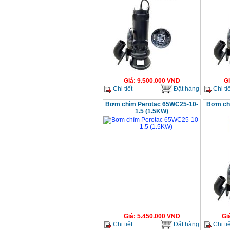
Giá
:
9.500.000
VND
G
Chi tiết
Đặt hàng
Chi tiế
Bơm chìm Perotac 65WC25-10-
Bơm ch
1.5 (1.5KW)
Giá
:
5.450.000
VND
Gi
Chi tiết
Đặt hàng
Chi tiế