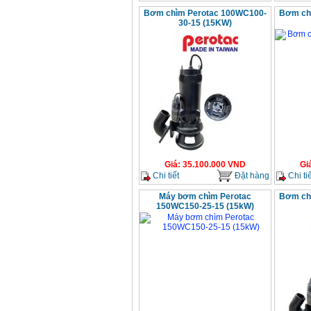
Bơm chìm Perotac 100WC100-
Bơm ch
30-15 (15KW)
Giá
:
35.100.000
VND
Gi
Chi tiết
Đặt hàng
Chi tiế
Máy bơm chìm Perotac
Bơm ch
150WC150-25-15 (15kW)