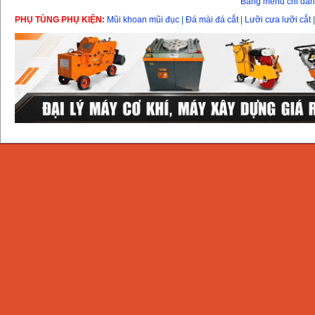
Bảng menu chỉ dẫ
PHỤ TÙNG PHỤ KIỆN:
Mũi khoan mũi đục
|
Đá mài đá cắt
|
Lưỡi cưa lưỡi cắt