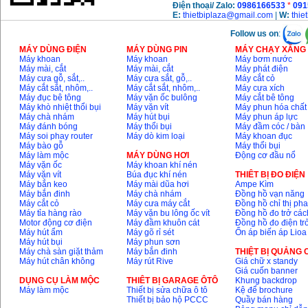
Điện thoại/ Zalo:
0986166533
*
091
E:
thietbiplaza@gmail.com
|
W:
thie
Follow us on
:
MÁY DÙNG ĐIỆN
MÁY DÙNG PIN
MÁY CHẠY XĂNG 
Máy khoan
Máy khoan
Máy bơm nước
Máy mài, cắt
Máy mài, cắt
Máy phát điện
Máy cưa gỗ, sắt,..
Máy cưa sắt, gỗ,..
Máy cắt cỏ
Máy cắt sắt, nhôm,..
Máy cắt sắt, nhôm,..
Máy cưa xích
Máy đục bê tông
Máy vặn ốc bulông
Máy cắt bê tông
Máy khò nhiệt thổi bụi
Máy vặn vít
Máy phun hóa chất
Máy chà nhám
Máy hút bụi
Máy phun áp lực
Máy đánh bóng
Máy thổi bụi
Máy đầm cóc / bàn
Máy soi phay router
Máy dò kim loại
Máy khoan đục
Máy bào gỗ
Máy thổi bụi
Máy làm mộc
MÁY DÙNG HƠI
Động cơ đầu nổ
Máy vặn ốc
Máy khoan khí nén
Máy vặn vít
Búa đục khí nén
THIÊT BỊ ĐO ĐIỆN
Máy bắn keo
Máy mài dũa hơi
Ampe Kìm
Máy bắn đinh
Máy chà nhám
Đồng hồ vạn năng
Máy cắt cỏ
Máy cưa máy cắt
Đồng hồ chỉ thị ph
Máy tỉa hàng rào
Máy vặn bu lông ốc vít
Đồng hồ đo trở các
Motor động cơ điện
Máy đầm khuôn cát
Đồng hồ đo điện tr
Máy hút ẩm
Máy gõ rỉ sét
Ổn áp biến áp Lioa
Máy hút bụi
Máy phun sơn
Máy chà sàn giặt thảm
Máy bắn đinh
THIỆT BỊ QUẢNG
Máy hút chân không
Máy rút Rive
Giá chữ x standy
Giá cuốn banner
DỤNG CỤ LÀM MỘC
THIÊT BỊ GARAGE ÔTÔ
Khung backdrop
Máy làm mộc
Thiết bị sửa chữa ô tô
Kệ để brochure
Thiết bị bảo hộ PCCC
Quầy bán hàng