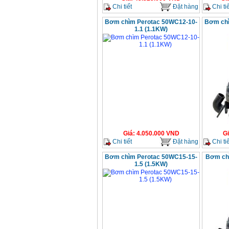
Chi tiết
Đặt hàng
Chi tiế
Bơm chìm Perotac 50WC12-10-
Bơm chì
1.1 (1.1KW)
Giá
:
4.050.000
VND
G
Chi tiết
Đặt hàng
Chi tiế
Bơm chìm Perotac 50WC15-15-
Bơm ch
1.5 (1.5KW)