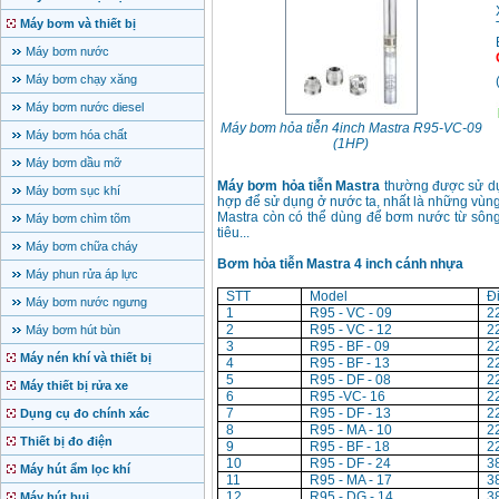
Máy bơm và thiết bị
Máy bơm nước
Máy bơm chạy xăng
Máy bơm nước diesel
Máy bơm hỏa tiễn 4inch Mastra R95-VC-09
Máy bơm hóa chất
(1HP)
Máy bơm dầu mỡ
Máy bơm hỏa tiễn Mastra
thường được sử dụ
Máy bơm sục khí
hợp để sử dụng ở nước ta, nhất là những vùng
Mastra còn có thể dùng để bơm nước từ sông,
Máy bơm chìm tõm
tiêu...
Máy bơm chữa cháy
Bơm hỏa tiễn Mastra 4 inch cánh nhựa
Máy phun rửa áp lực
STT
Model
Đ
Máy bơm nước ngưng
1
R95 - VC - 09
2
2
R95 - VC - 12
2
Máy bơm hút bùn
3
R95 - BF - 09
2
Máy nén khí và thiết bị
4
R95 - BF - 13
2
5
R95 - DF - 08
2
Máy thiết bị rửa xe
6
R95 -VC- 16
2
7
R95 - DF - 13
2
Dụng cụ đo chính xác
8
R95 - MA - 10
2
Thiết bị đo điện
9
R95 - BF - 18
2
10
R95 - DF - 24
3
Máy hút ẩm lọc khí
11
R95 - MA - 17
3
12
R95 - DG - 14
3
Máy hút bụi