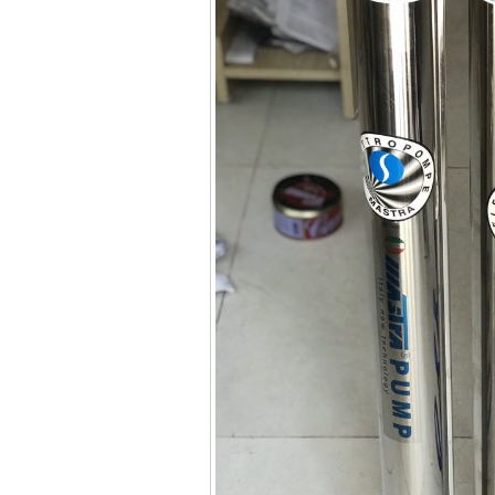
13RE (650W)
Giá
:
2200000
VND
Máy khoan Bosch
GSB 16RE (750W)
Giá
:
1850000
VND
Động cơ xăng Honda
GX160 (5.5HP)
Giá
:
7200000
VND
Máy mài 100mm
Makita 9553B (710W)
Giá
:
1296000
VND