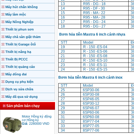
13
R95 - DG - 18
3
Máy hút chân không
14
R95 - DF - 30
3
15
R95 - MA - 22
3
Máy làm mộc
16
R95 - MA - 28
3
17
R95 - DG - 24
3
Máy Nông Nghiệp
18
R95 - DG - 27
3
Thiết bị phun sơn
Bơm hỏa tiễn Mastra 6 inch cánh nhựa
Máy chà sàn giặt thảm
STT
Model
Đ
Thiết bị Garage ôtô
19
R - 150 -ES-04
3
20
R - 150 -ES-06
3
Thiết bị nâng hạ
21
R - 150 -ES-08
3
Thiết Bị PCCC
22
R - 150 -ES-10
3
23
R - 150 -ES-11
3
Thiết bị quảng cáo
24
R - 150 -ES-15
3
Máy đóng đai
Bơm hỏa tiễn Mastra 6 inch cánh inox
Dụng cụ phụ kiện
STT
Model
Đ
Dịch vụ sửa chữa
25
6SP30-06
3
26
6SP30-08
3
Máy đã qua sử dụng
27
6SP46-05
3
28
6SP30-12
3
Sản phẩm bán chạy
29
6SP46-07
3
30
6SP60-06
3
Motor Hồng ký động
cơ Hồng ký
31
6SP60-08
3
Giá
:
2280000
VND
32
8SP77-04
3
33
8SP77-05
3
34
8SP77-06
3