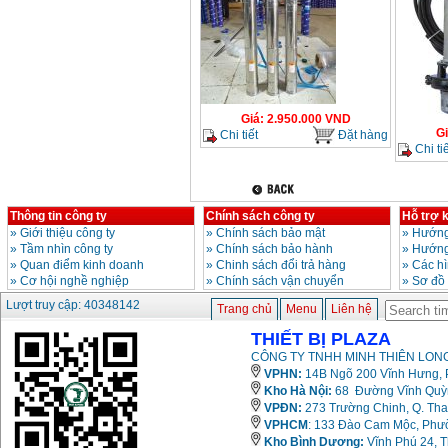
Giá
:
2.950.000
VND
G
Chi tiết
Đặt hàng
Chi tiế
Thông tin công ty
Chính sách công ty
Hỗ trợ 
»
Giới thiệu công ty
»
Chính sách bảo mật
»
Hướng
»
Tầm nhìn công ty
»
Chính sách bảo hành
»
Hướng
»
Quan điểm kinh doanh
»
Chinh sách đổi trả hàng
»
Các h
»
Cơ hội nghề nghiệp
»
Chính sách vận chuyển
»
Sơ đồ
Lượt truy cập: 40348142
Trang chủ
Menu
Liên hệ
THIẾT BỊ PLAZA
CÔNG TY TNHH MINH THIÊN LONG
VPHN:
14B Ngõ 200 Vĩnh Hưng, P
Kho Hà Nội:
68 Đường Vĩnh Quỳnh
VPĐN:
273 Trường Chinh, Q. Tha
VPHCM
: 133 Đào Cam Mộc, Phư
Kho
Bình Dương:
Vĩnh Phú 24, 