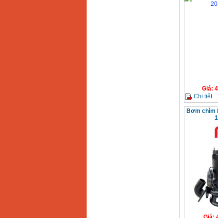
chi tiết Bosch GSB
13RE (650W)
Giá
:
2200000
VND
Máy khoan Bosch
GSB 16RE (750W)
Giá
:
1850000
VND
Động cơ xăng Honda
Giá
:
4
GX160 (5.5HP)
Chi tiết
Giá
:
7200000
VND
Bơm chìm 
1
Máy mài 100mm
Makita 9553B (710W)
Giá
:
1296000
VND
Giá
: