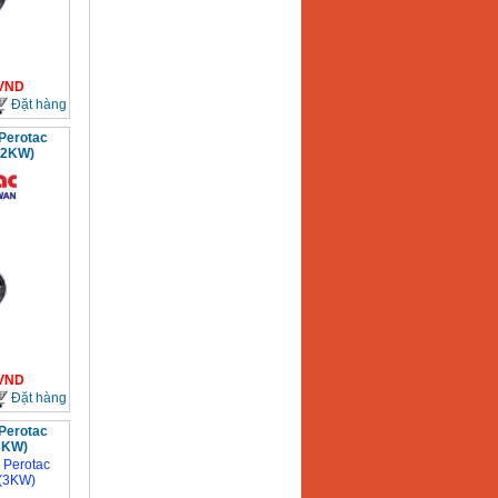
VND
Đặt hàng
Perotac
.2KW)
VND
Đặt hàng
Perotac
3KW)