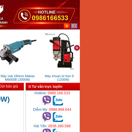
áy mài 180mm Makita
Máy khoan từ Ken 6023N
Búa đục bê tông Khai sơn G10
M9000B (2000W)
(1200W)
đỏ
ửi báo giá
Tư vấn trực tuyến
Hotline
: 0986.166.533
0W)
Diễm My
: 0988.968.044
Hải Yến
: 0936.390.588