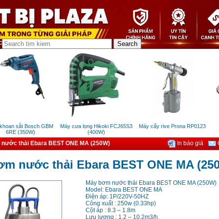
oan sắt Bosch GBM
Máy cưa lọng Hikoki FCJ65S3
Máy cấy rive Prona RP0123
M
6RE (350W)
(400W)
nước thải Ebara BEST ONE MA (250W)
In báo giá
G
ơm nước thải Ebara BEST ONE MA (25
Máy bơm nước thải Ebara BEST ONE MA (250W)
Model: Ebara BEST ONE MA
Điện áp: 1P/220V-50HZ
Công xuất : 250w (0.33hp)
Cột áp : 8.3 – 1.8m
Lưu lượng : 1.2 – 10.2m3/h.