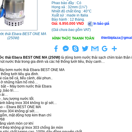
Phao báo đầy : Có
Họng xả : 32mm (1¼”)
Nhiệt độ chất lỏng : 40°C
Xuất sứ : made in Italia
Bảo hành : 12 tháng.
Giá
:
6.950.000
VND
In báo giá
(
Giá chưa bao gồm VAT
)
ớc thải Ebara BEST ONE MA
thietbiplaza@gmai
(250W)
c thải Ebara BEST ONE MA (250W)
là dòng bơm nước thải sạch chìm toàn thân i
hút nước thải trong gia đình và các hệ thống tưới tiêu, thủy canh…
Máy bơm nước thải Ebara BEST ONE MA
hống tưới tiêu gia đình.
 của bể cá, tiểu cảnh, đài phun..
i ở những hầm hố nhỏ…
i bật – Máy bơm nước thải Ebara
,bảo trì.….
m ái…
, lưu lượng nước tốt.
ánh bằng inox 304 không lo gỉ sét…
 tạo – Ebara BEST ONE MA
inox 304 không gỉ sét….
h gốm, mặt động hợp kim than chì
P68
oăng vành mòn cơ khí
ớt thép không gỉ Inox 303 chống ăn mòn
ép silic chất lượng cao, 100% dây đồng nguyên chất