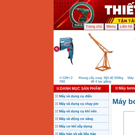
Trang chủ
Menu
Liên hệ
Máy khoan Bosch GBH 2-
Khung cẩu xoay 360 độ 500kg
Máy kh
24DRE (790W)
đế 4 tay giằng
Máy bơm 
DANH MỤC SẢN PHẨM
Máy và dụng cụ điện
Máy b
Máy và dụng cụ chạy pin
Máy và dụng cụ khí nén
Máy và động cơ xăng
Máy cơ khí xây dựng
Máy hàn và vật liệu hàn