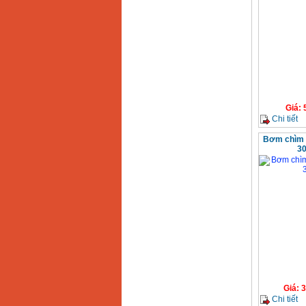
Giá
:
Chi tiết
Bơm chìm 
30
Giá
:
3
Chi tiết