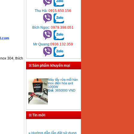
Thu Hà
: 0915.650.156
Bích Ngọc
: 0979.398.051
l.com
Mr Quang
:0936.132.359
nox 304, thích
Sản phẩm khuyến mại
Máy tẩy rửa mối hàn
inox điện hóa axit
1000W
Giá
:
3650000
VND
Bảng giá mũi khoan
rút lõi bê tông
Tin mới
Giá
:
330000
VND
» Hướng dẫn lắp đặt sử dụng
máy hàn ống nhựa HDPE