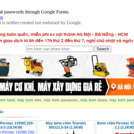
ơm hanil
,
máy bơm wilo
,
máy bơm panasonic
,
máy bom ebara
,
máy bơm pent
ác
Perotac 150WC200-
Máy bơm chìm Tsurumi
Bơm chìm Perotac 6
18.5 (18.5KW)
80U21.5-54 (1.5KW)
2.2 (2.2KW)