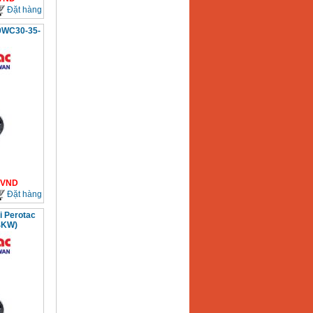
Đặt hàng
0WC30-35-
VND
Đặt hàng
 Perotac
4KW)