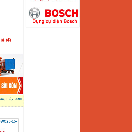
Máy hàn que điện tử
Hồng ký HK200E
Giá
:
4100000
VND
Máy hàn que điện tử
Hồng Ký HK200N
Giá
:
2870000
VND
Máy bơm nước
Koshin SEV 50X
Giá
:
5750000
VND
ax
,
máy bơm
5WC25-15-