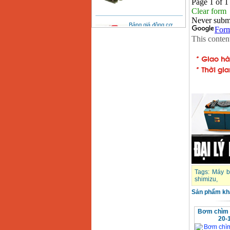
Bảng giá động cơ
diesel đầu nổ diesel
Giá
:
6500000
VND
Bảng giá mũi khoan
rút lõi bê tông
Giá
:
330000
VND
Máy khoan Bosch đa
năng GBH 2-26DRE
(800W)
Giá
:
3980000
VND
Máy cưa xích chạy
xăng Stihl MS661
Giá
:
29900000
VND
Tags:
Máy b
Máy cắt góc đa năng
shimizu
,
Makita LS1019L
(1510W)
Sản phẩm kh
Giá
:
14068000
VND
Bơm chìm 
20-
Bộ máy khoan 100