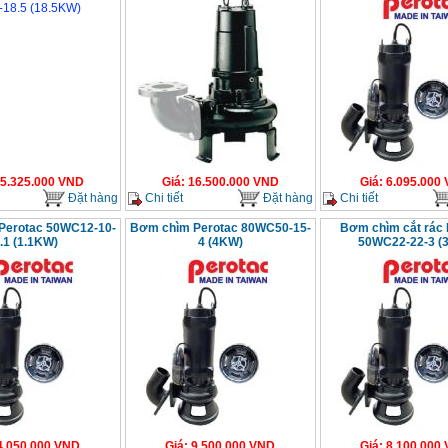
5.325.000
VND
Giá
:
16.500.000
VND
Giá
:
6.095.000
Đặt hàng
Chi tiết
Đặt hàng
Chi tiết
Perotac 50WC12-10-
Bơm chìm Perotac 80WC50-15-
Bơm chìm cắt rác 
.1 (1.1KW)
4 (4KW)
50WC22-22-3 (
4.050.000
VND
Giá
:
9.500.000
VND
Giá
:
8.100.000