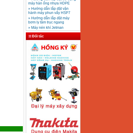
Mũi khoan rút lõi bê
» Hướng dẫn lắp đặt vận
tông D20-D350
Giá
:
330000
VND
hành máy phun vẩy HSP7
» Hướng dẫn lắp đặt máy
bơm ly tâm trục ngang
» Máy nén khí Jetman
Máy khoan bàn
» HDSD Máy Hàn Ống Nhựa
600mm Hồng Ký
KD600 (250W)
HDPE quay tay thủy lực
Đối tác
Giá
:
3290000
VND
» Đại lý bán Máy hàn
DONSUN Thượng Hải
» Máy khoan rút lõi cầm tay
chạy điện pin
Máy hàn que Hồng
» Hình thức thanh toán tại
ký Jet SR200R
Giá
:
2350000
VND
Thiết Bị Plaza
» Máy ổn áp, máy biến áp
Fushin
» Các loại khí dùng cho máy
cắt kim loại Plasma
Máy hàn que điện tử
Hồng ký HK 200Z
Giá
:
2770000
VND
Máy hàn que điện tử
Hồng Ký HKM200D
Giá
:
2890000
VND