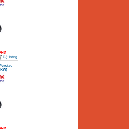
VND
Đặt hàng
Perotac
3KW)
VND