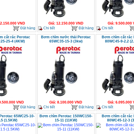
2.150.000
VND
Giá
:
12.150.000
VND
Giá
:
9.500.000
Đặt hàng
Chi tiết
Đặt hàng
Chi tiết
 cắt rác Perotac
Bơm chìm nước thải Perotac
Bơm chìm cắt rác 
25-25-4 (4KW)
65WC35-15-3 (3kw)
80WC45-9-2.2 (2
9.500.000
VND
Giá
:
8.100.000
VND
Giá
:
6.095.000
Đặt hàng
Chi tiết
Đặt hàng
Chi tiết
Perotac 65WC25-10-
Bơm chìm Perotac 150WC150-
Bơm chìm cắt rác 
.5 (1.5KW)
15-11 (11KW)
80WC45-12-3 (