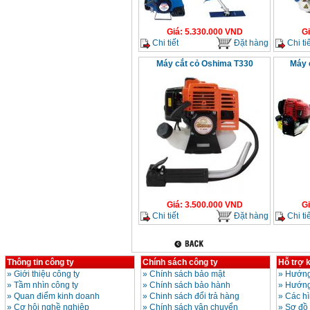
Máy mài 100mm
Makita 9553B (710W)
Giá
:
5.330.000
VND
G
Giá
:
1296000
VND
Chi tiết
Đặt hàng
Chi tiế
Máy cắt cỏ Oshima T330
Máy 
Giá
:
3.500.000
VND
G
Chi tiết
Đặt hàng
Chi tiế
Thông tin công ty
Chính sách công ty
Hỗ trợ 
»
Giới thiệu công ty
»
Chính sách bảo mật
»
Hướng
»
Tầm nhìn công ty
»
Chính sách bảo hành
»
Hướng
»
Quan điểm kinh doanh
»
Chinh sách đổi trả hàng
»
Các h
»
Cơ hội nghề nghiệp
»
Chính sách vận chuyển
»
Sơ đồ