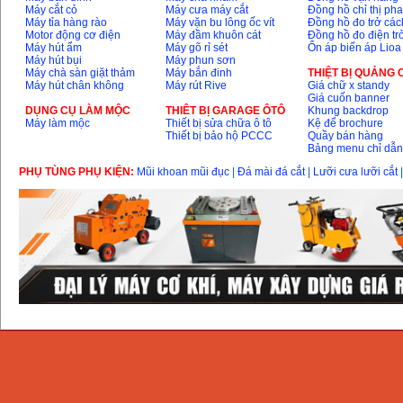
Máy cắt cỏ
Máy cưa máy cắt
Đồng hồ chỉ thị ph
Máy tỉa hàng rào
Máy vặn bu lông ốc vít
Đồng hồ đo trở các
Motor động cơ điện
Máy đầm khuôn cát
Đồng hồ đo điện tr
Máy hút ẩm
Máy gõ rỉ sét
Ổn áp biến áp Lioa
Máy hút bụi
Máy phun sơn
Máy chà sàn giặt thảm
Máy bắn đinh
THIỆT BỊ QUẢNG
Máy hút chân không
Máy rút Rive
Giá chữ x standy
Giá cuốn banner
DỤNG CỤ LÀM MỘC
THIÊT BỊ GARAGE ÔTÔ
Khung backdrop
Máy làm mộc
Thiết bị sửa chữa ô tô
Kệ để brochure
Thiết bị bảo hộ PCCC
Quầy bán hàng
Bảng menu chỉ dẫ
PHỤ TÙNG PHỤ KIỆN:
Mũi khoan mũi đục
|
Đá mài đá cắt
|
Lưỡi cưa lưỡi cắt