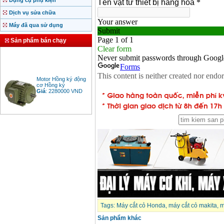
Dụng cụ phụ kiện
Dịch vụ sửa chữa
Máy đã qua sử dụng
Sản phẩm bán chạy
Motor Hồng ký động
cơ Hồng ký
Giá
:
2280000
VND
Bảng giá động cơ
diesel đầu nổ diesel
Giá
:
6500000
VND
Bảng giá mũi khoan
rút lõi bê tông
Giá
:
330000
VND
Tags:
Máy cắt cỏ Honda
,
máy cắt cỏ makita
,
m
Máy khoan Bosch đa
năng GBH 2-26DRE
Sản phẩm khác
(800W)