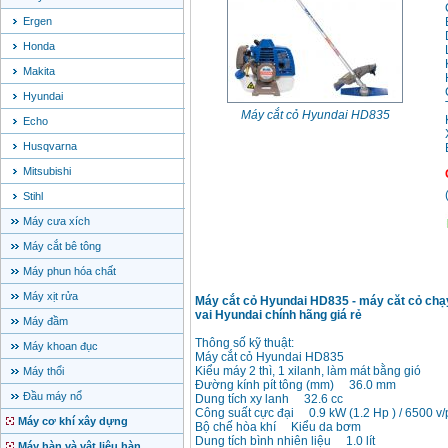
Ergen
Honda
Makita
Hyundai
Máy cắt cỏ Hyundai HD835
Echo
Husqvarna
Mitsubishi
Stihl
Máy cưa xích
Máy cắt bê tông
Máy phun hóa chất
Máy xịt rửa
Máy cắt cỏ Hyundai HD835 - máy căt cỏ chạ
vai Hyundai chính hãng giá rẻ
Máy đầm
Thông số kỹ thuật:
Máy khoan đục
Máy cắt cỏ Hyundai HD835
Kiểu máy 2 thì, 1 xilanh, làm mát bằng gió
Máy thổi
Đường kính pít tông (mm) 36.0 mm
Đầu máy nổ
Dung tích xy lanh 32.6 cc
Công suất cực đại 0.9 kW (1.2 Hp ) / 6500 v/
Máy cơ khí xây dựng
Bộ chế hòa khí Kiểu da bơm
Dung tích bình nhiên liệu 1.0 lít
Máy hàn và vật liệu hàn