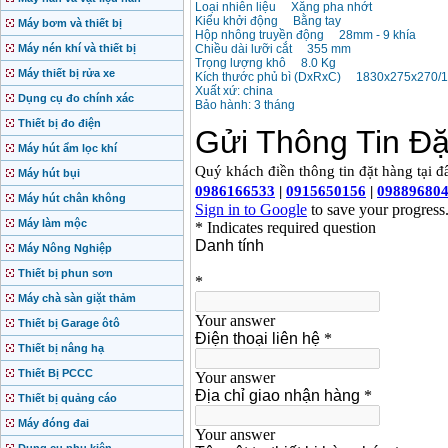
Loại nhiên liệu Xăng pha nhớt
Kiểu khởi động Bằng tay
Máy bơm và thiết bị
Hộp nhông truyền động 28mm - 9 khía
Máy nén khí và thiết bị
Chiều dài lưỡi cắt 355 mm
Trọng lượng khô 8.0 Kg
Máy thiết bị rửa xe
Kích thước phủ bì (DxRxC) 1830x275x270/
Xuất xứ: china
Dụng cụ đo chính xác
Bảo hành: 3 tháng
Thiết bị đo điện
Máy hút ẩm lọc khí
Máy hút bụi
Máy hút chân không
Máy làm mộc
Máy Nông Nghiệp
Thiết bị phun sơn
Máy chà sàn giặt thảm
Thiết bị Garage ôtô
Thiết bị nâng hạ
Thiết Bị PCCC
Thiết bị quảng cáo
Máy đóng đai