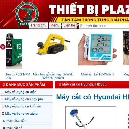
Trang chủ
Menu
Liên hệ
ue điện tử FEG MMA
Máy bào gỗ cầm tay DeWalt
Nhiệt ẩm kế TCVN-5in1
Máy 
200
D26676 (550W)
Máy cắt cỏ Hyundai HD835
DANH MỤC SẢN PHẨM
Máy và dụng cụ điện
Máy cắt cỏ Hyundai 
Máy và dụng cụ chạy pin
Máy và dụng cụ khí nén
Máy và động cơ xăng
Máy phát điện
Máy cắt cỏ