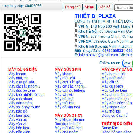
Lượt truy cập: 40403056
Trang chủ
Menu
Liên hệ
THIẾT BỊ PLAZA
CÔNG TY TNHH MINH THIÊN LONG
VPHN:
14B Ngõ 200 Vĩnh Hưng, P
Kho Hà Nội:
68 Đường Vĩnh Quỳnh
VPĐN:
273 Trường Chinh, Q. Tha
VPHCM
: 133 Đào Cam Mộc, Phư
Kho
Bình Dương:
Vĩnh Phú 24, 
Điện thoại/ Zalo:
0986166533
*
091
E:
thietbiplaza@gmail.com
|
W:
thie
Follow us on
:
MÁY DÙNG ĐIỆN
MÁY DÙNG PIN
MÁY CHẠY XĂNG 
Máy khoan
Máy khoan
Máy bơm nước
Máy mài, cắt
Máy mài, cắt
Máy phát điện
Máy cưa gỗ, sắt,..
Máy cưa sắt, gỗ,..
Máy cắt cỏ
Máy cắt sắt, nhôm,..
Máy cắt sắt, nhôm,..
Máy cưa xích
Máy đục bê tông
Máy vặn ốc bulông
Máy cắt bê tông
Máy khò nhiệt thổi bụi
Máy vặn vít
Máy phun hóa chất
Máy chà nhám
Máy hút bụi
Máy phun áp lực
Máy đánh bóng
Máy thổi bụi
Máy đầm cóc / bàn
Máy soi phay router
Máy dò kim loại
Máy khoan đục
Máy bào gỗ
Máy thổi bụi
Máy làm mộc
MÁY DÙNG HƠI
Động cơ đầu nổ
Máy vặn ốc
Máy khoan khí nén
Máy vặn vít
Búa đục khí nén
THIÊT BỊ ĐO ĐIỆN
Máy bắn keo
Máy mài dũa hơi
Ampe Kìm
Máy bắn đinh
Máy chà nhám
Đồng hồ vạn năng