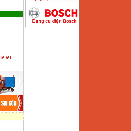
Máy hàn que điện tử
Hồng ký HK200E
Giá
:
4100000
VND
Máy hàn que điện tử
Hồng Ký HK200N
Giá
:
2870000
VND
Máy bơm nước
Koshin SEV 50X
Giá
:
5750000
VND