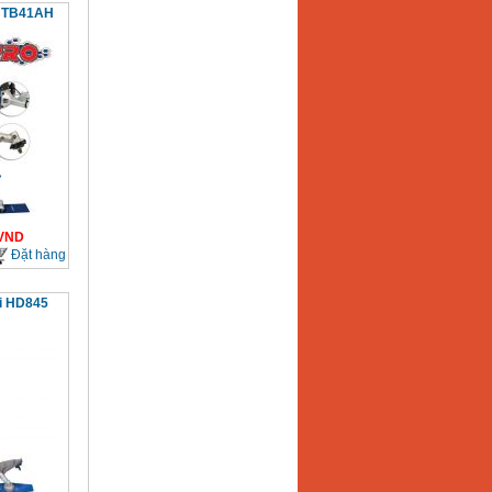
i TB41AH
VND
Đặt hàng
i HD845