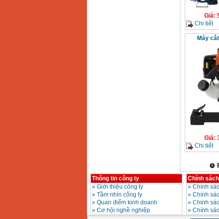
Máy mài 100mm
Giá
:
Makita 9553B (710W)
Chi tiết
Giá
:
1296000
VND
Máy cắt
Giá
:
Chi tiết
Thông tin công ty
Chính sách
»
Giới thiệu công ty
»
Chính sác
»
Tầm nhìn công ty
»
Chính sá
»
Quan điểm kinh doanh
»
Chinh sác
»
Cơ hội nghề nghiệp
»
Chính sá