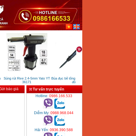
Súng rút Rive 2.4-5mm Yato YT
Búa đục bê tông Khai sơn G10
Máy hàn que inverter FEG
36171
đỏ
215
ửi báo giá
Tư vấn trực tuyến
Hotline
: 0986.166.533
Diễm My
: 0988.968.044
Hải Yến
: 0936.390.588