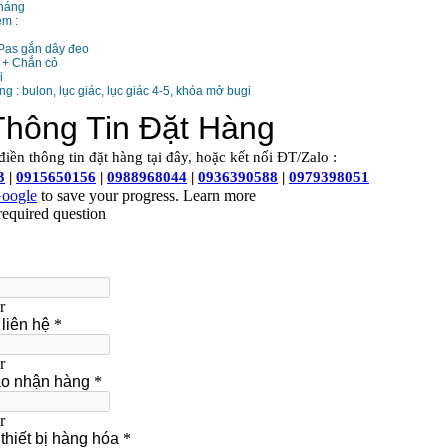
tháng
èm :
 Pas gắn dây đeo
ỏ + Chắn cỏ
i
ng : bulon, lục giác, lục giác 4-5, khóa mở bugi