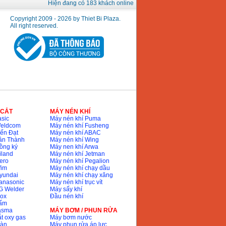
Hiện đang có 183 khách online
Copyright 2009 - 2026 by Thiet Bi Plaza.
All right reserved.
 CẮT
MÁY NÉN KHÍ
sic
Máy nén khí Puma
Weldcom
Máy nén khí Fusheng
ến Đạt
Máy nén khí ABAC
ân Thành
Máy nén khí Wing
ồng ký
Máy nen khí Arwa
iland
Máy nén khí Jetman
ero
Máy nén khí Pegalion
Wim
Máy nén khí chạy dầu
yundai
Máy nén khí chạy xăng
anasonic
Máy nén khí trục vít
G Welder
Máy sấy khí
nox
Đầu nén khí
bấm
lasma
MÁY BƠM / PHUN RỬA
t oxy gas
Máy bơm nước
hàn
Máy phun rửa áp lực