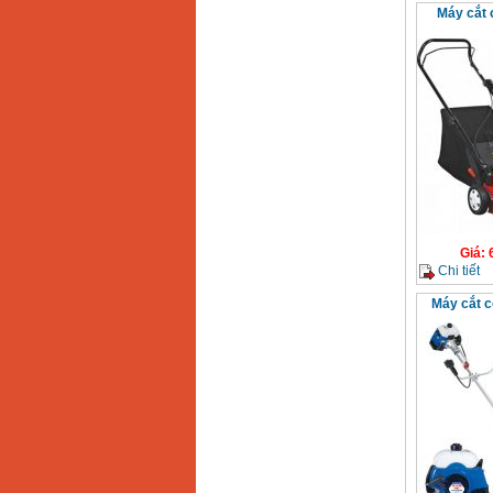
Giá
:
3980000
VND
Máy cắt 
Máy cưa xích chạy
xăng Stihl MS661
Giá
:
29900000
VND
Máy cắt góc đa năng
Makita LS1019L
(1510W)
Giá
:
14068000
VND
Bộ máy khoan 100
chi tiết Bosch GSB
13RE (650W)
Giá
:
Giá
:
2200000
VND
Chi tiết
Máy cắt 
Máy khoan Bosch
GSB 16RE (750W)
Giá
:
1850000
VND
Động cơ xăng Honda
GX160 (5.5HP)
Giá
:
7200000
VND