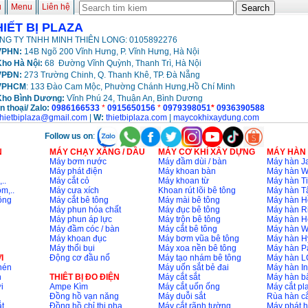
ủ
Menu
Liên hệ
HIẾT BỊ PLAZA
NG TY TNHH MINH THIÊN LONG: 0105892276
PHN:
14B Ngõ 200 Vĩnh Hưng, P. Vĩnh Hưng, Hà Nội
ho Hà Nội:
68 Đường Vĩnh Quỳnh, Thanh Trì, Hà Nội
VPĐN:
273 Trường Chinh, Q. Thanh Khê, TP. Đà Nẵng
VPHCM
: 133 Đào Cam Mộc, Phường Chánh Hưng,Hồ Chí Minh
Kho
Bình Dương:
Vĩnh Phú 24, Thuận An, Bình Dương
n thoại/ Zalo:
0986166533
*
0915650156
*
0979398051
*
0936390588
thietbiplaza@gmail.com
|
W:
thietbiplaza.com
|
maycokhixaydung.com
Follow us on
:
N
MÁY CHẠY XĂNG / DẦU
MÁY CƠ KHÍ XÂY DỰNG
MÁY HÀN
Máy bơm nước
Máy đầm dùi / bàn
Máy hàn Ja
Máy phát điện
Máy khoan bàn
Máy hàn 
..
Máy cắt cỏ
Máy khoan từ
Máy hàn Ti
m,..
Máy cưa xích
Khoan rút lõi bê tông
Máy hàn T
ông
Máy cắt bê tông
Máy mài bê tông
Máy hàn H
Máy phun hóa chất
Máy đục bê tông
Máy hàn R
Máy phun áp lực
Máy trộn bê tông
Máy hàn H
Máy đầm cóc / bàn
Máy cắt bê tông
Máy hàn 
Máy khoan đục
Máy bơm vũa bê tông
Máy hàn H
Máy thổi bụi
Máy xoa nền bê tông
Máy hàn P
I
Động cơ đầu nổ
Máy tạo nhám bê tông
Máy hàn L
nén
Máy uốn sắt bẻ đai
Máy hàn I
n
THIÊT BỊ ĐO ĐIỆN
Máy cắt sắt
Máy hàn 
i
Ampe Kìm
Máy cắt uốn ống
Máy cắt p
Đồng hồ vạn năng
Máy duỗi sắt
Rùa hàn cắ
t
Đồng hồ chỉ thị pha
Máy cắt rãnh tường
Máy phát 