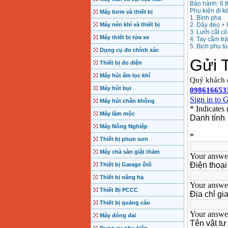
Bảo hành: 6 
Phụ kiện đi k
Máy bơm và thiết bị
1. Bình pha
Máy nén khí và thiết bị
2. Dây đeo +
3. Lưỡi cắt c
Máy thiết bị rửa xe
4. Tay cầm trá
5. Bịch phụ tù
Dụng cụ đo chính xác
Thiết bị đo điện
Máy hút ẩm lọc khí
Máy hút bụi
Máy hút chân không
Máy làm mộc
Máy Nông Nghiệp
Thiết bị phun sơn
Máy chà sàn giặt thảm
Thiết bị Garage ôtô
Thiết bị nâng hạ
Thiết Bị PCCC
Thiết bị quảng cáo
Máy đóng đai