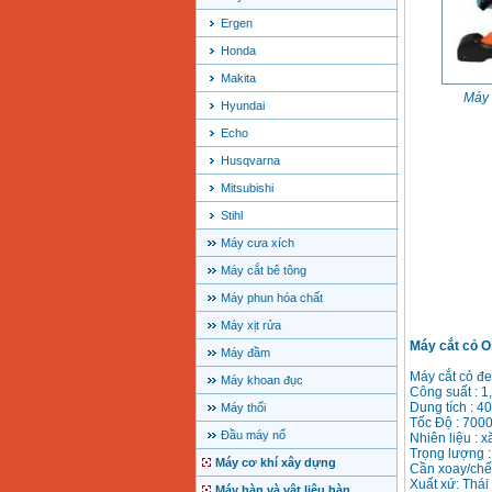
Ergen
Honda
Makita
Máy 
Hyundai
Echo
Husqvarna
Mitsubishi
Stihl
Máy cưa xích
Máy cắt bê tông
Máy phun hóa chất
Máy xịt rửa
Máy cắt cỏ 
Máy đầm
Máy cắt cỏ đ
Máy khoan đục
Công suất : 
Dung tích : 40
Máy thổi
Tốc Độ : 7000
Đầu máy nổ
Nhiên liệu : 
Trọng lượng :
Máy cơ khí xây dựng
Cần xoay/chế
Xuất xứ: Thái
Máy hàn và vật liệu hàn