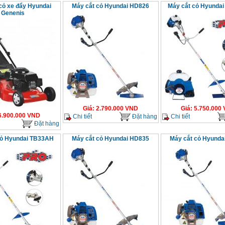
cỏ xe đẩy Hyundai
Máy cắt cỏ Hyundai HD826
Máy cắt cỏ Hyunda
Genenis
Giá
:
2.790.000
VND
Giá
:
5.750.000
6.900.000
VND
Chi tiết
Đặt hàng
Chi tiết
Đặt hàng
cỏ Hyundai TB33AH
Máy cắt cỏ Hyundai HD835
Máy cắt cỏ Hyunda