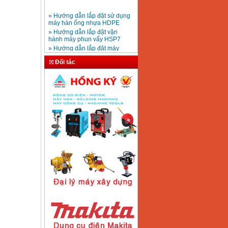
» Hướng dẫn lắp đặt sử dụng
máy hàn ống nhựa HDPE
Mũi khoan rút lõi bê
» Hướng dẫn lắp đặt vận
tông D20-D350
Giá
:
330000
VND
hành máy phun vẩy HSP7
» Hướng dẫn lắp đặt máy
bơm ly tâm trục ngang
» Máy nén khí Jetman
Đối tác
Máy khoan bàn
» HDSD Máy Hàn Ống Nhựa
600mm Hồng Ký
KD600 (250W)
HDPE quay tay thủy lực
Giá
:
3290000
VND
» Đại lý bán Máy hàn
DONSUN Thượng Hải
» Máy khoan rút lõi cầm tay
chạy điện pin
Máy hàn que Hồng
» Hình thức thanh toán tại
ký Jet SR200R
Giá
:
2350000
VND
Thiết Bị Plaza
» Máy ổn áp, máy biến áp
Fushin
» Các loại khí dùng cho máy
cắt kim loại Plasma
Máy hàn que điện tử
Hồng ký HK 200Z
Giá
:
2770000
VND
Máy hàn que điện tử
Hồng Ký HKM200D
Giá
:
2890000
VND