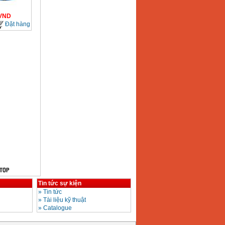
VND
Đặt hàng
Tin tức sự kiện
»
Tin tức
»
Tài liệu kỹ thuật
»
Catalogue