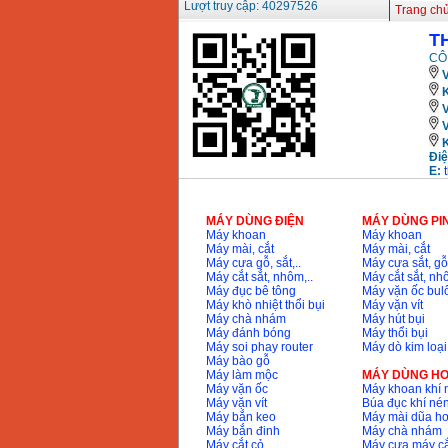
Lượt truy cập: 40297526
Trang ch
T
CÔ
V
K
Điệ
E:
MÁY DÙNG ĐIỆN
MÁY DÙNG PI
Máy khoan
Máy khoan
Máy mài, cắt
Máy mài, cắt
Máy cưa gỗ, sắt,..
Máy cưa sắt, gỗ,
Máy cắt sắt, nhôm,..
Máy cắt sắt, nhô
Máy đục bê tông
Máy vặn ốc bul
Máy khò nhiệt thổi bụi
Máy vặn vít
Máy chà nhám
Máy hút bụi
Máy đánh bóng
Máy thổi bụi
Máy soi phay router
Máy dò kim loại
Máy bào gỗ
Máy làm mộc
MÁY DÙNG HƠ
Máy vặn ốc
Máy khoan khí 
Máy vặn vít
Búa đục khí né
Máy bắn keo
Máy mài dũa hơ
Máy bắn đinh
Máy chà nhám
Máy cắt cỏ
Máy cưa máy cắ