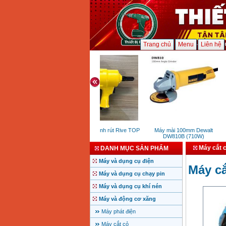
Trang chủ
Menu
Liên hệ
Súng bắn đinh rút Rive TOP
Máy mài 100mm Dewalt
M
DW810B (710W)
Máy cắt 
DANH MỤC SẢN PHẨM
Máy và dụng cụ điện
Máy c
Máy và dụng cụ chạy pin
Máy và dụng cụ khí nén
Máy và động cơ xăng
Máy phát điện
Máy cắt cỏ