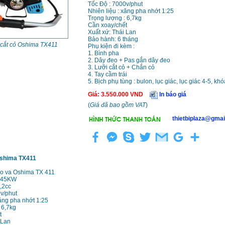
Tốc Độ : 7000v/phut
Nhiên liệu : xăng pha nhớt 1:25
Trọng lượng : 6,7kg
Cần xoay/chết
Xuất xứ: Thái Lan
Bảo hành: 6 tháng
cắt cỏ Oshima TX411
Phụ kiện đi kèm :
1. Bình pha
2. Dây đeo + Pas gắn dây đeo
3. Lưỡi cắt cỏ + Chắn cỏ
4. Tay cầm trái
5. Bịch phụ tùng : bulon, lục giác, lục giác 4-5, kh
Giá
:
3.550.000
VND
In báo giá
(
Giá đã bao gồm VAT
)
thietbiplaza@gmai
Oshima TX411
eo va Oshima TX 411
1,45KW
,2cc
v/phut
xăng pha nhớt 1:25
 6,7kg
t
 Lan