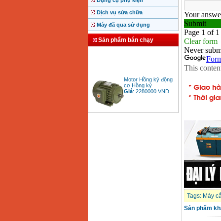
Dụng cụ phụ kiện
Dịch vụ sửa chữa
Máy đã qua sử dụng
Sản phẩm bán chạy
Motor Hồng ký động
cơ Hồng ký
Giá
:
2280000
VND
Bảng giá động cơ
diesel đầu nổ diesel
Giá
:
6500000
VND
Bảng giá mũi khoan
rút lõi bê tông
Giá
:
330000
VND
Tags:
Máy cắ
Máy khoan Bosch đa
Sản phẩm kh
năng GBH 2-26DRE
(800W)