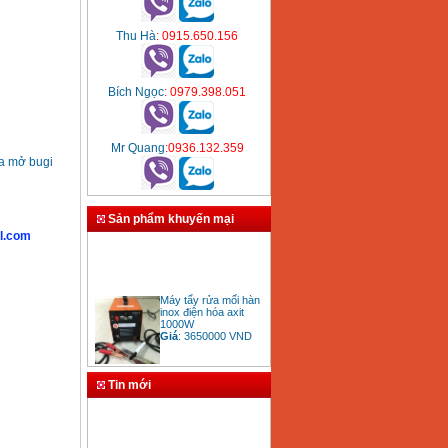
Thu Hà
: 0915.650.156
Bích Ngọc
: 0979.398.051
Mr Quang
:0936.132.359
óa mở bugi
Sản phẩm khuyến mại
l.com
Máy tẩy rửa mối hàn
inox điện hóa axit
1000W
Giá
:
3650000
VND
Tin mới
Bảng giá mũi khoan
rút lõi bê tông
Giá
:
330000
VND