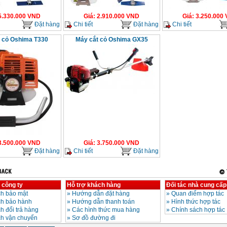
5.330.000
VND
Giá
:
2.910.000
VND
Giá
:
3.250.000
Đặt hàng
Chi tiết
Đặt hàng
Chi tiết
 cỏ Oshima T330
Máy cắt cỏ Oshima GX35
3.500.000
VND
Giá
:
3.750.000
VND
Đặt hàng
Chi tiết
Đặt hàng
 công ty
Hỗ trợ khách hàng
Đối tác nhà cung cấp
h bảo mật
»
Hướng dẫn đặt hàng
»
Quan điểm hợp tác
ch bảo hành
»
Hướng dẫn thanh toán
»
Hình thức hợp tác
h đổi trả hàng
»
Các hình thức mua hàng
»
Chính sách hợp tác
ch vận chuyển
»
Sơ đồ đường đi