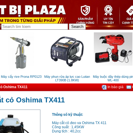
áy cấy rive Prona RP0123
Máy phun rửa áp lực cao Lutian
Máy buộc dây thép dùng pin
LT390B (1.8KW)
WL-400
cỏ Oshima TX411
In báo giá
G
ắt cỏ Oshima TX411
Thông số kỹ thuật:
Máy cắt cỏ đeo va Oshima TX 411
Công suất : 1,45KW
Dung tích : 40,2cc