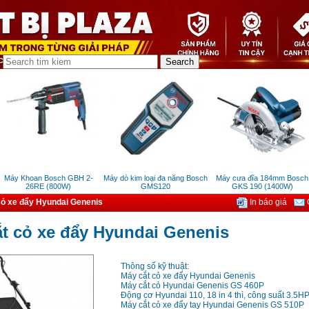
Máy Khoan Bosch GBH 2-
Máy dò kim loại đa năng Bosch
Máy cưa đĩa 184mm Bosch
26RE (800W)
GMS120
GKS 190 (1400W)
cỏ xe đẩy Hyundai Genenis
In báo giá
G
t cỏ xe đẩy Hyundai Genenis
Thông số kỹ thuật:
Máy cắt cỏ xe đẩy Hyundai Genenis
Máy cắt cỏ Hyundai Genenis GS 460P
Động cơ Hyundai 110, 18 in 4 thì, công suất 3.5H
Máy cắt cỏ xe đẩy tay Hyundai Genenis GS 510