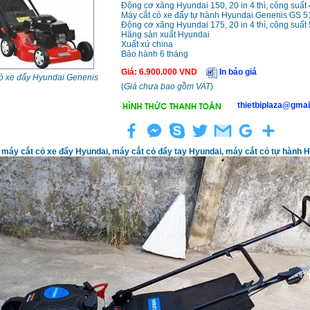
Động cơ xăng Hyundai 150, 20 in 4 thì, công suất
Máy cắt cỏ xe đẩy tự hành Hyundai Genenis GS
Động cơ xăng Hyundai 175, 20 in 4 thì, công suất
Hãng sản xuất Hyundai
Xuất xứ china
Bảo hành 6 tháng
Giá
:
6.900.000
VND
In báo giá
cỏ xe đẩy Hyundai Genenis
(
Giá chưa bao gồm VAT
)
thietbiplaza@gmai
 máy cắt cỏ xe đẩy Hyundai, máy cắt cỏ đẩy tay Hyundai, máy cắt cỏ tự hành H