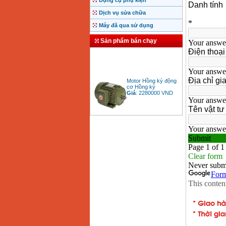
Dụng cụ phụ kiện
Dịch vụ sửa chữa
Máy đã qua sử dụng
Sản phẩm bán chạy
Motor Hồng ký động
cơ Hồng ký
Giá
:
2280000
VND
Bảng giá động cơ
diesel đầu nổ diesel
Giá
:
6500000
VND
Bảng giá mũi khoan
rút lõi bê tông
Giá
:
330000
VND
Máy khoan Bosch đa
năng GBH 2-26DRE
(800W)
Giá
:
3980000
VND