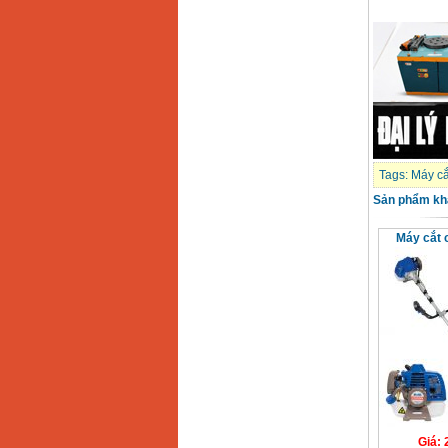
Máy cưa xích chạy
xăng Stihl MS661
Giá
:
29900000
VND
Máy cắt góc đa năng
Makita LS1019L
(1510W)
Giá
:
14068000
VND
Tags:
Máy cắ
Sản phẩm kh
Bộ máy khoan 100
chi tiết Bosch GSB
13RE (650W)
Giá
:
2200000
VND
Máy cắt 
Máy khoan Bosch
GSB 16RE (750W)
Giá
:
1850000
VND
Động cơ xăng Honda
GX160 (5.5HP)
Giá
:
7200000
VND
Giá
: