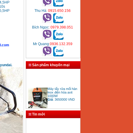
 4,5HP
 510s
Thu Hà
: 0915.650.156
 5,5HP
Bích Ngọc
: 0979.398.051
Mr Quang
:0936.132.359
l.com
Sản phẩm khuyến mại
yundai.
Máy tẩy rửa mối hàn
inox điện hóa axit
1000W
Giá
:
3650000
VND
Tin mới
Bảng giá mũi khoan
rút lõi bê tông
Giá
:
330000
VND