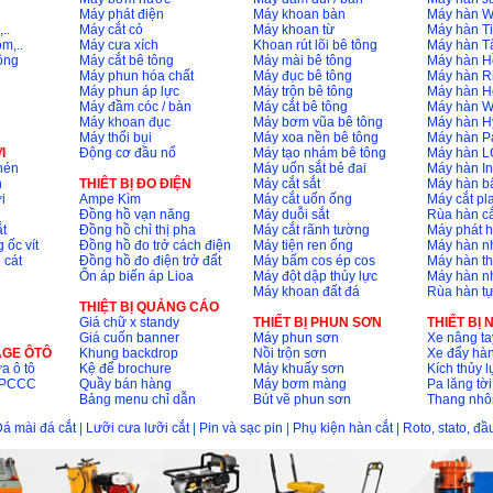
Máy phát điện
Máy khoan bàn
Máy hàn 
..
Máy cắt cỏ
Máy khoan từ
Máy hàn Ti
m,..
Máy cưa xích
Khoan rút lõi bê tông
Máy hàn T
ông
Máy cắt bê tông
Máy mài bê tông
Máy hàn H
Máy phun hóa chất
Máy đục bê tông
Máy hàn R
Máy phun áp lực
Máy trộn bê tông
Máy hàn H
Máy đầm cóc / bàn
Máy cắt bê tông
Máy hàn 
Máy khoan đục
Máy bơm vũa bê tông
Máy hàn H
Máy thổi bụi
Máy xoa nền bê tông
Máy hàn P
I
Động cơ đầu nổ
Máy tạo nhám bê tông
Máy hàn L
nén
Máy uốn sắt bẻ đai
Máy hàn I
n
THIÊT BỊ ĐO ĐIỆN
Máy cắt sắt
Máy hàn 
i
Ampe Kìm
Máy cắt uốn ống
Máy cắt p
Đồng hồ vạn năng
Máy duỗi sắt
Rùa hàn cắ
t
Đồng hồ chỉ thị pha
Máy cắt rãnh tường
Máy phát 
 ốc vít
Đồng hồ đo trở cách điện
Máy tiện ren ống
Máy hàn 
 cát
Đồng hồ đo điện trở đất
Máy bấm cos ép cos
Máy hàn th
Ổn áp biến áp Lioa
Máy đột dập thủy lực
Máy hàn n
Máy khoan đất đá
Rùa hàn t
THIỆT BỊ QUẢNG CÁO
Giá chữ x standy
THIẾT BỊ PHUN SƠN
THIẾT BỊ
Giá cuốn banner
Máy phun sơn
Xe nâng ta
AGE ÔTÔ
Khung backdrop
Nồi trộn sơn
Xe đẩy hà
a ô tô
Kệ để brochure
Máy khuấy sơn
Kích thủy l
ộ PCCC
Quầy bán hàng
Máy bơm màng
Pa lăng tời
Bảng menu chỉ dẫn
Bút vẽ phun sơn
Thang nh
á mài đá cắt
|
Lưỡi cưa lưỡi cắt
|
Pin và sạc pin
|
Phụ kiện hàn cắt
|
Roto, stato, đ