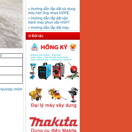
» Hướng dẫn lắp đặt sử dụng
máy hàn ống nhựa HDPE
Mũi khoan rút lõi bê
» Hướng dẫn lắp đặt vận
tông D20-D350
Giá
:
330000
VND
hành máy phun vẩy HSP7
» Hướng dẫn lắp đặt máy
bơm ly tâm trục ngang
» Máy nén khí Jetman
Máy khoan bàn
Đối tác
» HDSD Máy Hàn Ống Nhựa
600mm Hồng Ký
KD600 (250W)
HDPE quay tay thủy lực
Giá
:
3290000
VND
» Đại lý bán Máy hàn
DONSUN Thượng Hải
)
» Máy khoan rút lõi cầm tay
chạy điện pin
Máy hàn que Hồng
» Hình thức thanh toán tại
ký Jet SR200R
Giá
:
2350000
VND
Thiết Bị Plaza
» Máy ổn áp, máy biến áp
Fushin
» Các loại khí dùng cho máy
 Hyundai chính
cắt kim loại Plasma
Máy hàn que điện tử
Hồng ký HK 200Z
Giá
:
2770000
VND
Máy hàn que điện tử
Hồng Ký HKM200D
Giá
:
2890000
VND