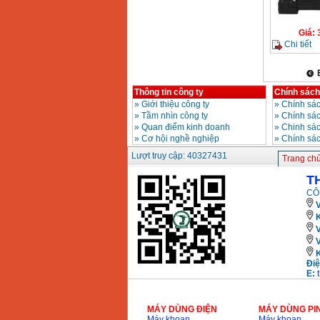
Giá
:
Chi tiết
Thông tin công ty
Chính sách
»
Giới thiệu công ty
»
Chính sác
»
Tầm nhìn công ty
»
Chính sá
»
Quan điểm kinh doanh
»
Chinh sác
»
Cơ hội nghề nghiệp
»
Chính sá
Lượt truy cập: 40327431
Trang ch
T
CÔ
V
K
Điệ
E:
MÁY DÙNG ĐIỆN
MÁY DÙNG PI
Máy khoan
Máy khoan