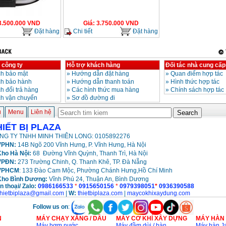
3.500.000
VND
Giá
:
3.750.000
VND
Đặt hàng
Chi tiết
Đặt hàng
 công ty
Hỗ trợ khách hàng
Đối tác nhà cung cấp
h bảo mật
»
Hướng dẫn đặt hàng
»
Quan điểm hợp tác
ch bảo hành
»
Hướng dẫn thanh toán
»
Hình thức hợp tác
h đổi trả hàng
»
Các hình thức mua hàng
»
Chính sách hợp tác
ch vận chuyển
»
Sơ đồ đường đi
ủ
Menu
Liên hệ
HIẾT BỊ PLAZA
NG TY TNHH MINH THIÊN LONG: 0105892276
PHN:
14B Ngõ 200 Vĩnh Hưng, P. Vĩnh Hưng, Hà Nội
ho Hà Nội:
68 Đường Vĩnh Quỳnh, Thanh Trì, Hà Nội
VPĐN:
273 Trường Chinh, Q. Thanh Khê, TP. Đà Nẵng
VPHCM
: 133 Đào Cam Mộc, Phường Chánh Hưng,Hồ Chí Minh
Kho
Bình Dương:
Vĩnh Phú 24, Thuận An, Bình Dương
n thoại/ Zalo:
0986166533
*
0915650156
*
0979398051
*
0936390588
thietbiplaza@gmail.com
|
W:
thietbiplaza.com
|
maycokhixaydung.com
Follow us on
:
N
MÁY CHẠY XĂNG / DẦU
MÁY CƠ KHÍ XÂY DỰNG
MÁY HÀN
Máy bơm nước
Máy đầm dùi / bàn
Máy hàn Ja