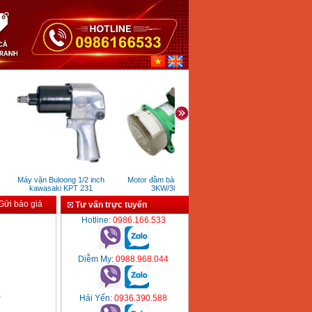
Máy vặn Buloong 1/2 inch
Motor đầm bàn rung Niki
Máy cắt góc đa năng Maki
kawasaki KPT 231
3KW/380V
LS1040 (260 mm)
ửi báo giá
Tư vấn trực tuyến
Hotline
: 0986.166.533
Diễm My
: 0988.968.044
Hải Yến
: 0936.390.588
P
P