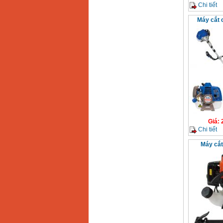
Chi tiết
Máy mài 100mm
Makita 9553B (710W)
Máy cắt 
Giá
:
1296000
VND
Giá
:
Chi tiết
Máy cắt