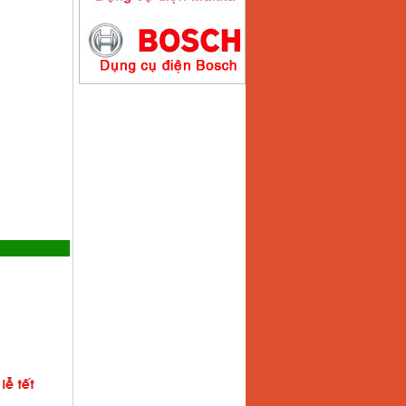
Máy hàn que điện tử
Hồng ký HK200E
Giá
:
4100000
VND
Máy hàn que điện tử
Hồng Ký HK200N
Giá
:
2870000
VND
Máy bơm nước
Koshin SEV 50X
Giá
:
5750000
VND