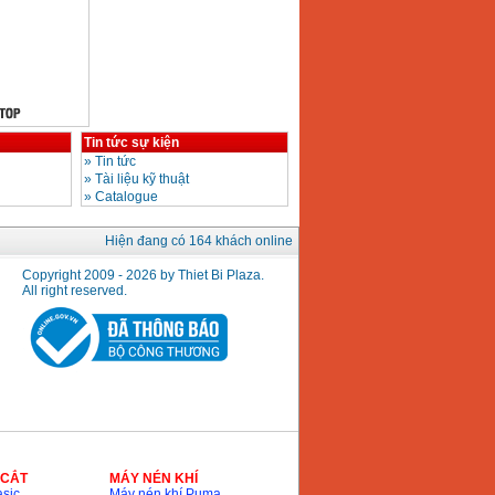
Tin tức sự kiện
»
Tin tức
»
Tài liệu kỹ thuật
»
Catalogue
Hiện đang có 164 khách online
Copyright 2009 - 2026 by Thiet Bi Plaza.
All right reserved.
 CẮT
MÁY NÉN KHÍ
sic
Máy nén khí Puma