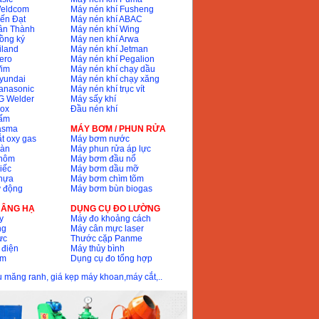
Weldcom
Máy nén khí Fusheng
ến Đạt
Máy nén khí ABAC
ân Thành
Máy nén khí Wing
ồng ký
Máy nen khí Arwa
iland
Máy nén khí Jetman
ero
Máy nén khí Pegalion
Wim
Máy nén khí chạy dầu
yundai
Máy nén khí chạy xăng
anasonic
Máy nén khí trục vít
G Welder
Máy sấy khí
nox
Đầu nén khí
bấm
lasma
MÁY BƠM / PHUN RỬA
t oxy gas
Máy bơm nước
hàn
Máy phun rửa áp lực
nhôm
Máy bơm đầu nổ
iếc
Máy bơm dầu mỡ
hựa
Máy bơm chìm tõm
ự động
Máy bơm bùn biogas
 NÂNG HẠ
DỤNG CỤ ĐO LƯỜNG
y
Máy đo khoảng cách
ng
Máy cân mực laser
ực
Thước cặp Panme
 điện
Máy thủy bình
ôm
Dụng cụ đo tổng hợp
ầu măng ranh, giá kẹp máy khoan,máy cắt,..