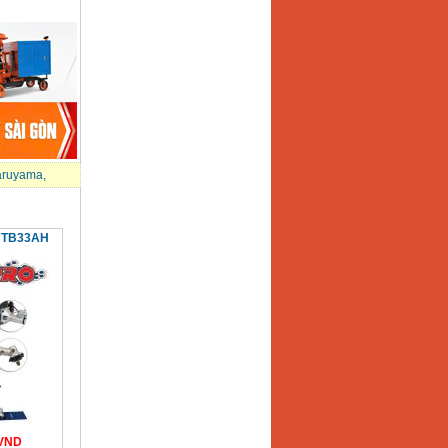
aruyama
,
i TB33AH
VND