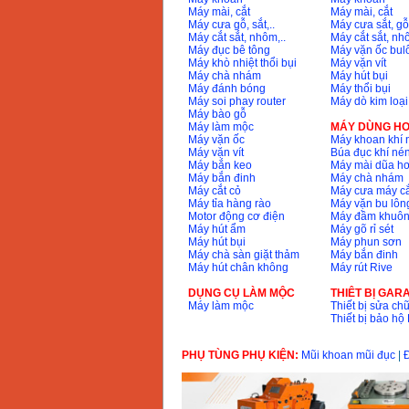
Máy mài, cắt
Máy mài, cắt
Máy cưa gỗ, sắt,..
Máy cưa sắt, gỗ,
Máy cắt sắt, nhôm,..
Máy cắt sắt, nhô
Máy đục bê tông
Máy vặn ốc bul
Máy khò nhiệt thổi bụi
Máy vặn vít
Máy chà nhám
Máy hút bụi
Máy đánh bóng
Máy thổi bụi
Máy soi phay router
Máy dò kim loại
Máy bào gỗ
Máy làm mộc
MÁY DÙNG HƠ
Máy vặn ốc
Máy khoan khí 
Máy vặn vít
Búa đục khí né
Máy bắn keo
Máy mài dũa hơ
Máy bắn đinh
Máy chà nhám
Máy cắt cỏ
Máy cưa máy cắ
Máy tỉa hàng rào
Máy vặn bu lông
Motor động cơ điện
Máy đầm khuôn
Máy hút ẩm
Máy gõ rỉ sét
Máy hút bụi
Máy phun sơn
Máy chà sàn giặt thảm
Máy bắn đinh
Máy hút chân không
Máy rút Rive
DỤNG CỤ LÀM MỘC
THIÊT BỊ GAR
Máy làm mộc
Thiết bị sửa chữ
Thiết bị bảo h
PHỤ TÙNG PHỤ KIỆN:
Mũi khoan mũi đục
|
Đ