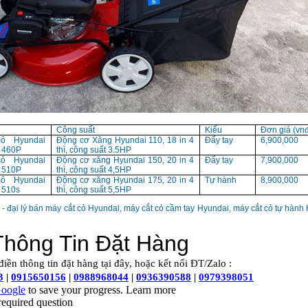
Công suất
Kiểu
Đơn giá (vnđ
ỏ Hyundai
Động cơ Xăng Hyundai 110, 18 in 4
Đẩy tay
6,900,000
 460P
thì, công suất 3.5HP
ỏ Hyundai
Động cơ xăng Hyundai 150, 20 in 4
Đẩy tay
7,900,000
 510P
thì, công suất 4,5HP
ỏ Hyundai
Động cơ xăng Hyundai 175, 20 in 4
Tự hành
8,900,000
 510s
thì, công suất 5,5HP
a - đại lý bán máy cắt cỏ Hyundai, máy cắt cỏ cầm tay Hyundai, máy cắt cỏ tự hành