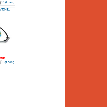
Đặt hàng
a TX411
VND
Đặt hàng