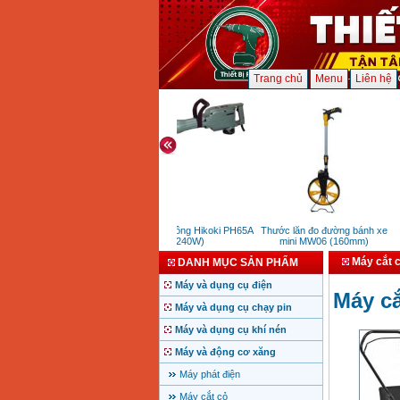
Trang chủ
Menu
Liên hệ
Máy đục bê tông Hikoki PH65A
Thước lăn đo đường bánh xe
(1240W)
mini MW06 (160mm)
Máy cắt 
DANH MỤC SẢN PHẨM
Máy và dụng cụ điện
Máy cắ
Máy và dụng cụ chạy pin
Máy và dụng cụ khí nén
Máy và động cơ xăng
Máy phát điện
Máy cắt cỏ