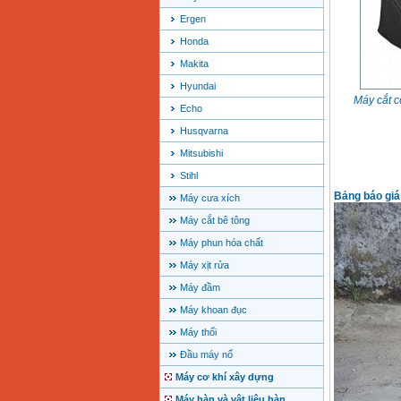
Ergen
Honda
Makita
Hyundai
Máy cắt 
Echo
Husqvarna
Mitsubishi
Stihl
Bảng báo giá
Máy cưa xích
Máy cắt bê tông
Máy phun hóa chất
Máy xịt rửa
Máy đầm
Máy khoan đục
Máy thổi
Đầu máy nổ
Máy cơ khí xây dựng
Máy hàn và vật liệu hàn