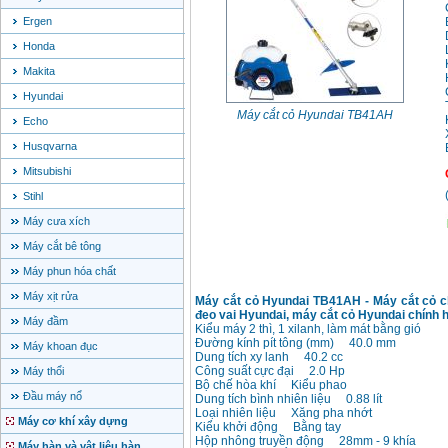
Ergen
Honda
Makita
Hyundai
Máy cắt cỏ Hyundai TB41AH
Echo
Husqvarna
Mitsubishi
Stihl
Máy cưa xích
Máy cắt bê tông
Máy phun hóa chất
Máy xịt rửa
Máy cắt cỏ Hyundai TB41AH - Máy cắt cỏ c
đeo vai Hyundai, máy cắt cỏ Hyundai chính h
Máy đầm
Kiểu máy 2 thì, 1 xilanh, làm mát bằng gió
Đường kính pít tông (mm) 40.0 mm
Máy khoan đục
Dung tích xy lanh 40.2 cc
Công suất cực đại 2.0 Hp
Máy thổi
Bộ chế hòa khí Kiểu phao
Đầu máy nổ
Dung tích bình nhiên liệu 0.88 lít
Loại nhiên liệu Xăng pha nhớt
Máy cơ khí xây dựng
Kiểu khởi động Bằng tay
Hộp nhông truyền động 28mm - 9 khía
Máy hàn và vật liệu hàn