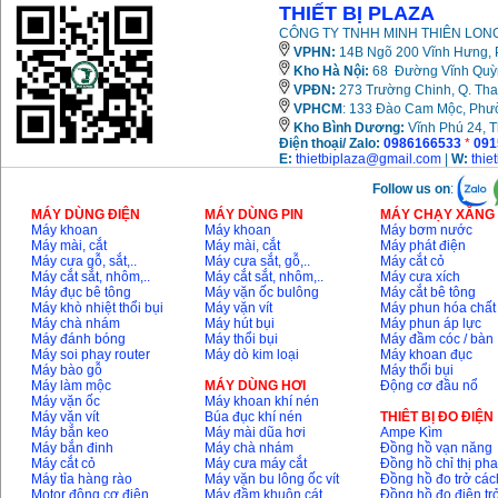
THIẾT BỊ PLAZA
CÔNG TY TNHH MINH THIÊN LONG
VPHN:
14B Ngõ 200 Vĩnh Hưng, P
Kho Hà Nội:
68 Đường Vĩnh Quỳnh
VPĐN:
273 Trường Chinh, Q. Tha
VPHCM
: 133 Đào Cam Mộc, Phư
Kho
Bình Dương:
Vĩnh Phú 24, 
Điện thoại/ Zalo:
0986166533
*
091
E:
thietbiplaza@gmail.com
|
W:
thie
Follow us on
:
MÁY DÙNG ĐIỆN
MÁY DÙNG PIN
MÁY CHẠY XĂNG 
Máy khoan
Máy khoan
Máy bơm nước
Máy mài, cắt
Máy mài, cắt
Máy phát điện
Máy cưa gỗ, sắt,..
Máy cưa sắt, gỗ,..
Máy cắt cỏ
Máy cắt sắt, nhôm,..
Máy cắt sắt, nhôm,..
Máy cưa xích
Máy đục bê tông
Máy vặn ốc bulông
Máy cắt bê tông
Máy khò nhiệt thổi bụi
Máy vặn vít
Máy phun hóa chất
Máy chà nhám
Máy hút bụi
Máy phun áp lực
Máy đánh bóng
Máy thổi bụi
Máy đầm cóc / bàn
Máy soi phay router
Máy dò kim loại
Máy khoan đục
Máy bào gỗ
Máy thổi bụi
Máy làm mộc
MÁY DÙNG HƠI
Động cơ đầu nổ
Máy vặn ốc
Máy khoan khí nén
Máy vặn vít
Búa đục khí nén
THIÊT BỊ ĐO ĐIỆN
Máy bắn keo
Máy mài dũa hơi
Ampe Kìm
Máy bắn đinh
Máy chà nhám
Đồng hồ vạn năng
Máy cắt cỏ
Máy cưa máy cắt
Đồng hồ chỉ thị ph
Máy tỉa hàng rào
Máy vặn bu lông ốc vít
Đồng hồ đo trở các
Motor động cơ điện
Máy đầm khuôn cát
Đồng hồ đo điện tr