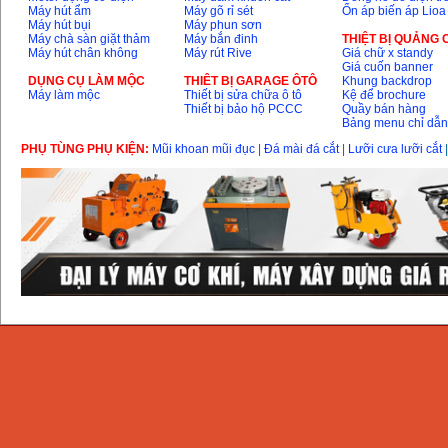
Máy hút ẩm
Máy gõ rỉ sét
Ổn áp biến áp Lioa
Máy hút bụi
Máy phun sơn
Máy chà sàn giặt thảm
Máy bắn đinh
THIỆT BỊ QUẢNG
Máy hút chân không
Máy rút Rive
Giá chữ x standy
Giá cuốn banner
DỤNG CỤ LÀM MỘC
THIÊT BỊ GARAGE ÔTÔ
Khung backdrop
Máy làm mộc
Thiết bị sửa chữa ô tô
Kệ để brochure
Thiết bị bảo hộ PCCC
Quầy bán hàng
Bảng menu chỉ dẫ
PHỤ TÙNG PHỤ KIỆN:
Mũi khoan mũi đục
|
Đá mài đá cắt
|
Lưỡi cưa lưỡi cắt