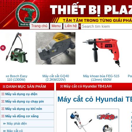
Trang chủ
Menu
Liên hệ
ửa xe Bosch Easy
Máy cắt sắt GQ40
Máy khoan búa FEG-515
Pal
tak 110 (1300W)
(2.2KW/220V)
(13mm) 650W
Máy cắt cỏ Hyundai TB41AH
DANH MỤC SẢN PHẨM
Máy và dụng cụ điện
Máy cắt cỏ Hyundai 
Máy và dụng cụ chạy pin
Máy và dụng cụ khí nén
Máy và động cơ xăng
Máy phát điện
Máy cắt cỏ