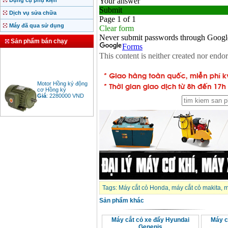
Dụng cụ phụ kiện
Dịch vụ sửa chữa
Máy đã qua sử dụng
Sản phẩm bán chạy
Motor Hồng ký động
cơ Hồng ký
Giá
:
2280000
VND
Bảng giá động cơ
diesel đầu nổ diesel
Giá
:
6500000
VND
Bảng giá mũi khoan
rút lõi bê tông
Giá
:
330000
VND
Tags:
Máy cắt cỏ Honda
,
máy cắt cỏ makita
,
m
Sản phẩm khác
Máy khoan Bosch đa
Máy cắt cỏ xe đẩy Hyundai
Máy c
năng GBH 2-26DRE
(800W)
Genenis