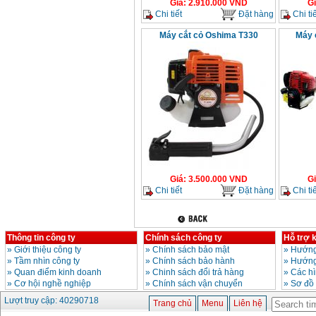
Giá
:
2.910.000
VND
G
Chi tiết
Đặt hàng
Chi tiế
Máy mài 100mm
Makita 9553B (710W)
Máy cắt cỏ Oshima T330
Máy 
Giá
:
1296000
VND
Giá
:
3.500.000
VND
G
Chi tiết
Đặt hàng
Chi tiế
Thông tin công ty
Chính sách công ty
Hỗ trợ 
»
Giới thiệu công ty
»
Chính sách bảo mật
»
Hướng
»
Tầm nhìn công ty
»
Chính sách bảo hành
»
Hướng
»
Quan điểm kinh doanh
»
Chinh sách đổi trả hàng
»
Các h
»
Cơ hội nghề nghiệp
»
Chính sách vận chuyển
»
Sơ đồ
Lượt truy cập: 40290718
Trang chủ
Menu
Liên hệ