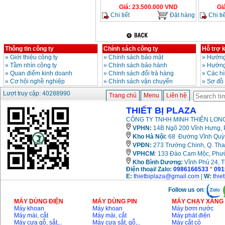
Giá
:
23.500.000
VND
Gi
Chi tiết
Đặt hàng
Chi tiế
Thông tin công ty
Chính sách công ty
Hỗ trợ 
»
Giới thiệu công ty
»
Chính sách bảo mật
»
Hướng
»
Tầm nhìn công ty
»
Chính sách bảo hành
»
Hướng
»
Quan điểm kinh doanh
»
Chinh sách đổi trả hàng
»
Các h
»
Cơ hội nghề nghiệp
»
Chính sách vận chuyển
»
Sơ đồ
Lượt truy cập: 40288990
Trang chủ
Menu
Liên hệ
THIẾT BỊ PLAZA
CÔNG TY TNHH MINH THIÊN LONG
VPHN:
14B Ngõ 200 Vĩnh Hưng, P
Kho Hà Nội:
68 Đường Vĩnh Quỳnh
VPĐN:
273 Trường Chinh, Q. Tha
VPHCM
: 133 Đào Cam Mộc, Phư
Kho
Bình Dương:
Vĩnh Phú 24, 
Điện thoại/ Zalo:
0986166533
*
091
E:
thietbiplaza@gmail.com
|
W:
thie
Follow us on
:
MÁY DÙNG ĐIỆN
MÁY DÙNG PIN
MÁY CHẠY XĂNG 
Máy khoan
Máy khoan
Máy bơm nước
Máy mài, cắt
Máy mài, cắt
Máy phát điện
Máy cưa gỗ, sắt,..
Máy cưa sắt, gỗ,..
Máy cắt cỏ