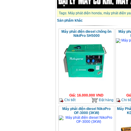
Máy cưa xích chạy
xăng Stihl MS661
Tags:
Máy phát điện honda
,
máy phát điện y
Giá
:
29900000
VND
Sản phẩm khác
Máy cắt góc đa năng
Makita LS1019L
Máy phát điện diesel chống ồn
Máy phá
(1510W)
NikiPro SH5000
Giá
:
14068000
VND
Bộ máy khoan 100
chi tiết Bosch GSB
13RE (650W)
Giá
:
2200000
VND
Máy khoan Bosch
GSB 16RE (750W)
Giá
:
1850000
VND
Giá
:
16.000.000
VND
Gi
Chi tiết
Đặt hàng
Chi tiế
Động cơ xăng Honda
Máy phát điện diesel NikoPro
Máy Phá
GX160 (5.5HP)
OF-3000 (3KW)
K
Giá
:
7200000
VND