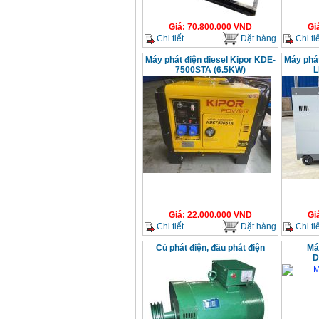
Giá
:
70.800.000
VND
Gi
Chi tiết
Đặt hàng
Chi tiế
Máy phát điện diesel Kipor KDE-
Máy phát
7500STA (6.5KW)
L
Giá
:
22.000.000
VND
Gi
Chi tiết
Đặt hàng
Chi tiế
Củ phát điện, đầu phát điện
Má
D