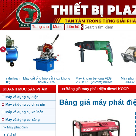
Trang chủ
Menu
Liên hệ
ma đài loan
Máy cắt ống hộp sắt inox không
Máy khoan bê tông FEG
Máy phun r
(3HP)
bavia 750W
2601SRE (26mm) 800W
20M32-5.
Bảng giá máy phát điện diesel KOOP
DANH MỤC SẢN PHẨM
Máy và dụng cụ điện
Bảng giá máy phát đi
Máy và dụng cụ chạy pin
Máy và dụng cụ khí nén
Máy và động cơ xăng
Máy phát điện
Giá rẻ