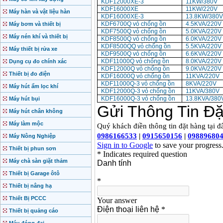
KDF12000XE-3
11KW/380V
KDF16000XE
11KW/220V
Máy hàn và vật liệu hàn
KDF16000XE-3
13.8KW/380
KDF6700Q vỏ chống ồn
4.5KVA/220V
Máy bơm và thiết bị
KDF7500Q vỏ chống ồn
5.0KVA/220V
Máy nén khí và thiết bị
KDF8500Q vỏ chống ồn
6.0KVA/220V
KDF8500QQ vỏ chống ồn
5.5KVA/220V
Máy thiết bị rửa xe
KDF9500Q vỏ chống ồn
6.6KVA/220V
KDF11000Q vỏ chống ồn
8.0KVA/220V
Dụng cụ đo chính xác
KDF12000Q vỏ chống ồn
9.0KVA/220V
Thiết bị đo điện
KDF16000Q vỏ chống ồn
11KVA/220V
KDF11000Q-3 vỏ chống ồn
8KVA/220V
Máy hút ẩm lọc khí
KDF12000Q-3 vỏ chống ồn
11KVA/380V
KDF16000Q-3 vỏ chống ồn
13.8KVA/380
Máy hút bụi
Máy hút chân không
Máy làm mộc
Máy Nông Nghiệp
Thiết bị phun sơn
Máy chà sàn giặt thảm
Thiết bị Garage ôtô
Thiết bị nâng hạ
Thiết Bị PCCC
Thiết bị quảng cáo