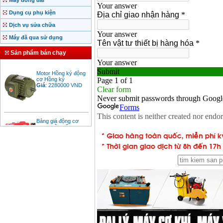
Máy đóng đai
Dụng cụ phụ kiện
Dịch vụ sửa chữa
Máy đã qua sử dụng
Sản phẩm bán chạy
Motor Hồng ký động
cơ Hồng ký
Giá
:
2280000
VND
Bảng giá động cơ
diesel đầu nổ diesel
Giá
:
6500000
VND
Bảng giá mũi khoan
rút lõi bê tông
Giá
:
330000
VND
Máy khoan Bosch đa
năng GBH 2-26DRE
(800W)
Giá
:
3980000
VND