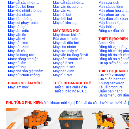
Máy cắt sắt, nhôm,..
Máy cắt sắt, nhôm,..
Máy cưa xích
Máy đục bê tông
Máy vặn ốc bulông
Máy cắt bê tông
Máy khò nhiệt thổi bụi
Máy vặn vít
Máy phun hóa chất
Máy chà nhám
Máy hút bụi
Máy phun áp lực
Máy đánh bóng
Máy thổi bụi
Máy đầm cóc / bàn
Máy soi phay router
Máy dò kim loại
Máy khoan đục
Máy bào gỗ
Máy thổi bụi
Máy làm mộc
MÁY DÙNG HƠI
Động cơ đầu nổ
Máy vặn ốc
Máy khoan khí nén
Máy vặn vít
Búa đục khí nén
THIÊT BỊ ĐO ĐIỆN
Máy bắn keo
Máy mài dũa hơi
Ampe Kìm
Máy bắn đinh
Máy chà nhám
Đồng hồ vạn năng
Máy cắt cỏ
Máy cưa máy cắt
Đồng hồ chỉ thị ph
Máy tỉa hàng rào
Máy vặn bu lông ốc vít
Đồng hồ đo trở các
Motor động cơ điện
Máy đầm khuôn cát
Đồng hồ đo điện tr
Máy hút ẩm
Máy gõ rỉ sét
Ổn áp biến áp Lioa
Máy hút bụi
Máy phun sơn
Máy chà sàn giặt thảm
Máy bắn đinh
THIỆT BỊ QUẢNG
Máy hút chân không
Máy rút Rive
Giá chữ x standy
Giá cuốn banner
DỤNG CỤ LÀM MỘC
THIÊT BỊ GARAGE ÔTÔ
Khung backdrop
Máy làm mộc
Thiết bị sửa chữa ô tô
Kệ để brochure
Thiết bị bảo hộ PCCC
Quầy bán hàng
Bảng menu chỉ dẫ
PHỤ TÙNG PHỤ KIỆN:
Mũi khoan mũi đục
|
Đá mài đá cắt
|
Lưỡi cưa lưỡi cắt