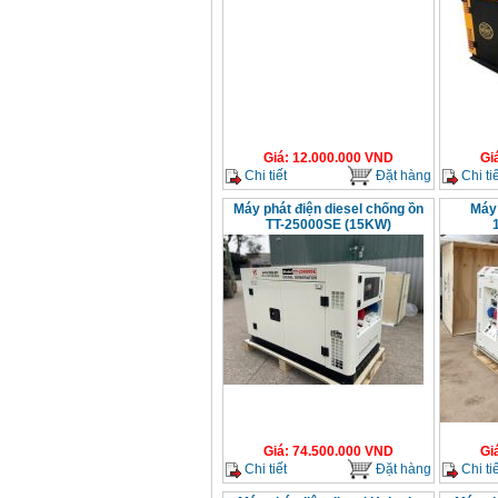
Máy mài 100mm
Makita 9553B (710W)
Giá
:
1296000
VND
Giá
:
12.000.000
VND
Gi
Chi tiết
Đặt hàng
Chi tiế
Máy phát điện diesel chống ồn
Máy 
TT-25000SE (15KW)
Giá
:
74.500.000
VND
Gi
Chi tiết
Đặt hàng
Chi tiế