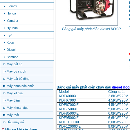
Elemax
Honda
Yamaha
Hyundai
Bảng giá máy phát điện diesel KOOP
Kyo
Koop
Diesel
Bamboo
Máy cắt cỏ
Máy cưa xích
Máy cắt bê tông
Máy phun hóa chất
Bảng giá máy phát điện chạy dầu
diesel Koo
Model
Công suất
Máy xịt rửa
KDF4000X
2.6KW/220V
KDF6700X
4.5KW/220V
Máy đầm
KDF6700XE
4.5KW/220V
Máy khoan đục
KDF7500XE
5,0KW/220V
KDF8500XE
6,0KW/220V
Máy thổi
KDF9500XE
6,6KW/220V
KDF11000XE
8,0KW/220
Đầu máy nổ
KDF12000XE
9,0KW/220V
Máy cơ khí xây dựng