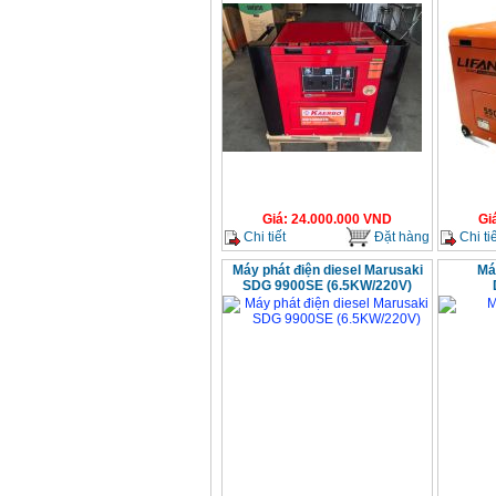
Giá
:
24.000.000
VND
Gi
Chi tiết
Đặt hàng
Chi tiế
Máy phát điện diesel Marusaki
Má
SDG 9900SE (6.5KW/220V)