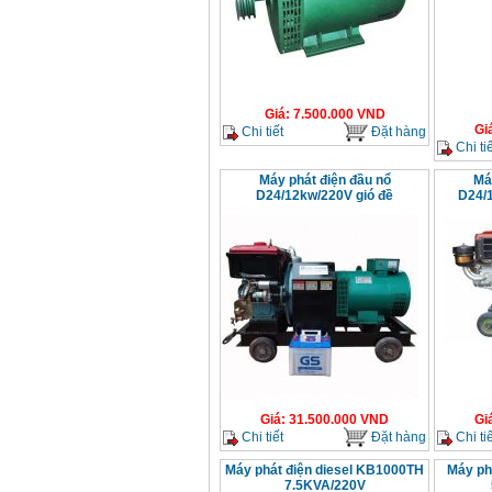
Giá
:
7.500.000
VND
Gi
Chi tiết
Đặt hàng
Chi tiế
Máy phát điện đầu nổ
Má
D24/12kw/220V gió đề
D24/
Giá
:
31.500.000
VND
Gi
Chi tiết
Đặt hàng
Chi tiế
Máy phát điện diesel KB1000TH
Máy ph
7.5KVA/220V