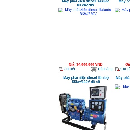
Máy phát điện diesel Hakuda
Máy ph
8KW/220V
Giá
:
34.000.000
VND
Gi
Chi tiết
Đặt hàng
Chi tiế
Máy phát điện diesel liền bộ
Máy phát
55kw/380V đề nổ