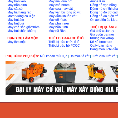
Máy bắn keo
Máy mài dũa hơi
Ampe Kìm
Máy bắn đinh
Máy chà nhám
Đồng hồ vạn năng
Máy cắt cỏ
Máy cưa máy cắt
Đồng hồ chỉ thị ph
Máy tỉa hàng rào
Máy vặn bu lông ốc vít
Đồng hồ đo trở các
Motor động cơ điện
Máy đầm khuôn cát
Đồng hồ đo điện tr
Máy hút ẩm
Máy gõ rỉ sét
Ổn áp biến áp Lioa
Máy hút bụi
Máy phun sơn
Máy chà sàn giặt thảm
Máy bắn đinh
THIỆT BỊ QUẢNG
Máy hút chân không
Máy rút Rive
Giá chữ x standy
Giá cuốn banner
DỤNG CỤ LÀM MỘC
THIÊT BỊ GARAGE ÔTÔ
Khung backdrop
Máy làm mộc
Thiết bị sửa chữa ô tô
Kệ để brochure
Thiết bị bảo hộ PCCC
Quầy bán hàng
Bảng menu chỉ dẫ
PHỤ TÙNG PHỤ KIỆN:
Mũi khoan mũi đục
|
Đá mài đá cắt
|
Lưỡi cưa lưỡi cắt