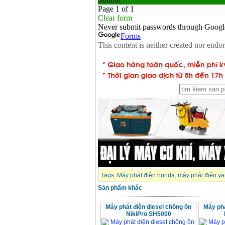
Máy mài 100mm
Makita 9553B (710W)
Giá
:
1296000
VND
Tags:
Máy phát điện honda
,
máy phát điện y
Sản phẩm khác
Máy phát điện diesel chống ồn
Máy phá
NikiPro SH5000