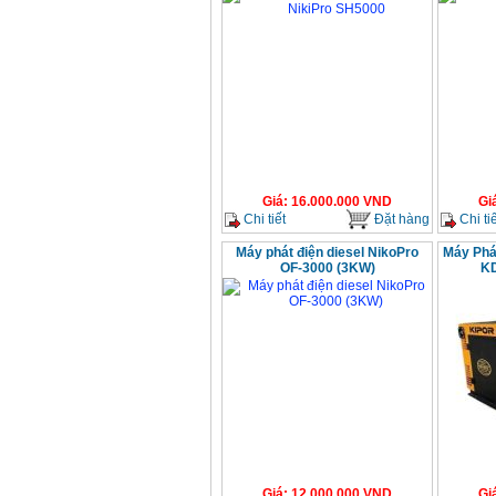
Giá
:
16.000.000
VND
Gi
Chi tiết
Đặt hàng
Chi tiế
Máy phát điện diesel NikoPro
Máy Phá
OF-3000 (3KW)
K
Giá
:
12.000.000
VND
Gi