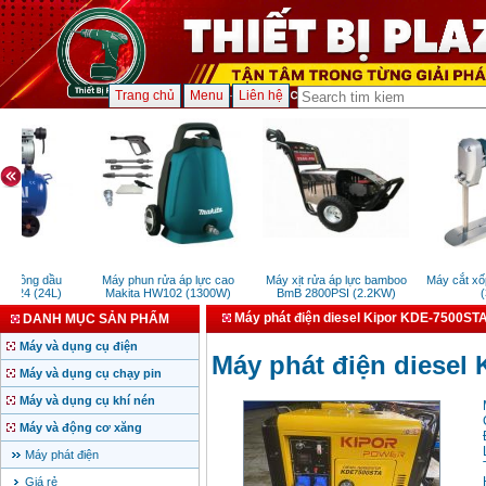
Trang chủ
Menu
Liên hệ
không dầu
Máy phun rửa áp lực cao
Máy xịt rửa áp lực bamboo
Máy cắt xốp
124 (24L)
Makita HW102 (1300W)
BmB 2800PSI (2.2KW)
(3
Máy phát điện diesel Kipor KDE-7500ST
DANH MỤC SẢN PHẨM
Máy và dụng cụ điện
Máy phát điện diesel
Máy và dụng cụ chạy pin
Máy và dụng cụ khí nén
Máy và động cơ xăng
Máy phát điện
Giá rẻ