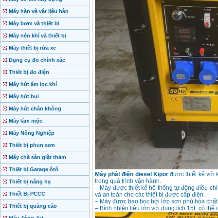
Máy hàn và vật liệu hàn
Máy bơm và thiết bị
Máy nén khí và thiết bị
Máy thiết bị rửa xe
Dụng cụ đo chính xác
Thiết bị đo điện
Máy hút ẩm lọc khí
Máy hút bụi
Máy hút chân không
Máy làm mộc
Máy Nông Nghiệp
Thiết bị phun sơn
Máy chà sàn giặt thảm
Thiết bị Garage ôtô
Máy phát điện diesel Kipor
được thiết kế với 
trong quá trình vận hành.
Thiết bị nâng hạ
– Máy được thiết kế hệ thống tự động điều ch
Thiết Bị PCCC
và an toàn cho các thiết bị được cấp điện.
– Máy được bao bọc bởi lớp sơn phủ hóa chất 
Thiết bị quảng cáo
– Bình nhiên liệu lớn với dung tích 15L có th