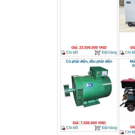
Giá
:
23.500.000
VND
Gi
Chi tiết
Đặt hàng
Chi tiế
Củ phát điện, đầu phát điện
Má
D
Giá
:
7.500.000
VND
Gi
Chi tiết
Đặt hàng
Chi tiế