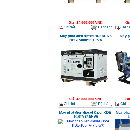
Giá
:
44.000.000
VND
Gi
Chi tiết
Đặt hàng
Chi tiế
Máy phát điện diesel HI-EARNS
Máy ph
HEG15000SE 10KW
Giá
:
44.000.000
VND
Gi
Chi tiết
Đặt hàng
Chi tiế
Máy phát điện diesel Kipor KDE-
Máy phát
10STA (7.5KW)
L