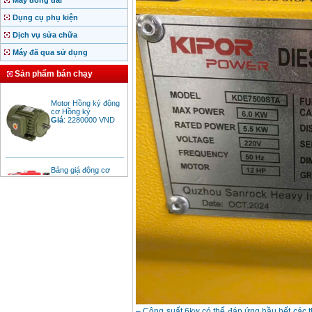
Máy đóng đai
Dụng cụ phụ kiện
Dịch vụ sửa chữa
Máy đã qua sử dụng
Sản phẩm bán chạy
Motor Hồng ký động
cơ Hồng ký
Giá
:
2280000
VND
Bảng giá động cơ
diesel đầu nổ diesel
Giá
:
6500000
VND
Bảng giá mũi khoan
rút lõi bê tông
Giá
:
330000
VND
Máy khoan Bosch đa
năng GBH 2-26DRE
(800W)
Giá
:
3980000
VND
– Công suất 6kw có thể đáp ứng hầu hết các th