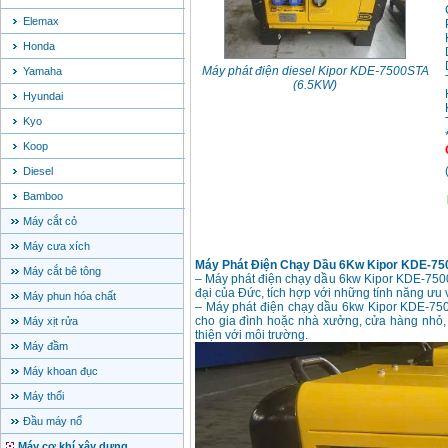
Elemax
Honda
Máy phát điện diesel Kipor KDE-7500STA
Yamaha
(6.5KW)
Hyundai
Kyo
Koop
Diesel
Bamboo
Máy cắt cỏ
Máy cưa xích
Máy Phát Điện Chạy Dầu 6Kw Kipor KDE-7
Máy cắt bê tông
– Máy phát điện chạy dầu 6kw Kipor KDE-7500
đại của Đức, tích hợp với những tính năng ưu v
Máy phun hóa chất
– Máy phát điện chạy dầu 6kw Kipor KDE-750
cho gia đình hoặc nhà xưởng, cửa hàng nhỏ, 
Máy xịt rửa
thiện với môi trường.
Máy đầm
Máy khoan đục
Máy thổi
Đầu máy nổ
Máy cơ khí xây dựng