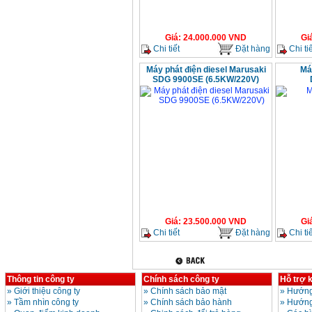
Giá
:
24.000.000
VND
Gi
Chi tiết
Đặt hàng
Chi tiế
Máy phát điện diesel Marusaki
Má
SDG 9900SE (6.5KW/220V)
Giá
:
23.500.000
VND
Gi
Chi tiết
Đặt hàng
Chi tiế
Thông tin công ty
Chính sách công ty
Hỗ trợ 
»
Giới thiệu công ty
»
Chính sách bảo mật
»
Hướng
»
Tầm nhìn công ty
»
Chính sách bảo hành
»
Hướng