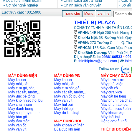
»
Quan điểm kinh doanh
»
Chinh sách đổi trả hàng
»
Các h
»
Cơ hội nghề nghiệp
»
Chính sách vận chuyển
»
Sơ đồ
Lượt truy cập: 40315906
Trang chủ
Menu
Liên hệ
THIẾT BỊ PLAZA
CÔNG TY TNHH MINH THIÊN LONG
VPHN:
14B Ngõ 200 Vĩnh Hưng, P
Kho Hà Nội:
68 Đường Vĩnh Quỳnh
VPĐN:
273 Trường Chinh, Q. Tha
VPHCM
: 133 Đào Cam Mộc, Phư
Kho
Bình Dương:
Vĩnh Phú 24, 
Điện thoại/ Zalo:
0986166533
*
091
E:
thietbiplaza@gmail.com
|
W:
thie
Follow us on
:
MÁY DÙNG ĐIỆN
MÁY DÙNG PIN
MÁY CHẠY XĂNG 
Máy khoan
Máy khoan
Máy bơm nước
Máy mài, cắt
Máy mài, cắt
Máy phát điện
Máy cưa gỗ, sắt,..
Máy cưa sắt, gỗ,..
Máy cắt cỏ
Máy cắt sắt, nhôm,..
Máy cắt sắt, nhôm,..
Máy cưa xích
Máy đục bê tông
Máy vặn ốc bulông
Máy cắt bê tông
Máy khò nhiệt thổi bụi
Máy vặn vít
Máy phun hóa chất
Máy chà nhám
Máy hút bụi
Máy phun áp lực
Máy đánh bóng
Máy thổi bụi
Máy đầm cóc / bàn
Máy soi phay router
Máy dò kim loại
Máy khoan đục
Máy bào gỗ
Máy thổi bụi
Máy làm mộc
MÁY DÙNG HƠI
Động cơ đầu nổ
Máy vặn ốc
Máy khoan khí nén
Máy vặn vít
Búa đục khí nén
THIÊT BỊ ĐO ĐIỆN