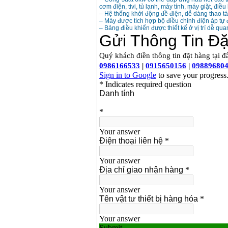
cơm điện, tivi, tủ lạnh, máy tính, máy giặt, điều
– Hệ thống khởi động đề điện, dễ dàng thao tác
Máy cưa xích chạy
xăng Stihl MS661
– Máy được tích hợp bộ điều chỉnh điện áp tự 
Giá
:
29900000
VND
– Bảng điều khiển được thiết kế ở vị trí dễ qua
Máy cắt góc đa năng
Makita LS1019L
(1510W)
Giá
:
14068000
VND
Bộ máy khoan 100
chi tiết Bosch GSB
13RE (650W)
Giá
:
2200000
VND
Máy khoan Bosch
GSB 16RE (750W)
Giá
:
1850000
VND
Động cơ xăng Honda
GX160 (5.5HP)
Giá
:
7200000
VND