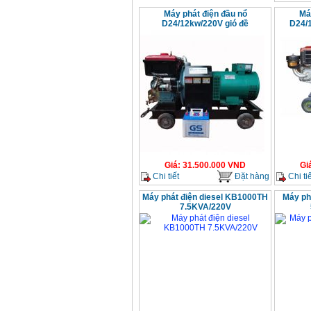
Máy phát điện đầu nổ
Má
D24/12kw/220V gió đề
D24/
Giá
:
31.500.000
VND
Gi
Chi tiết
Đặt hàng
Chi tiế
Máy phát điện diesel KB1000TH
Máy ph
7.5KVA/220V