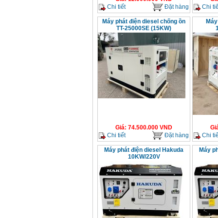
Chi tiết
Đặt hàng
Chi tiế
Máy phát điện diesel chống ồn
Máy 
TT-25000SE (15KW)
Giá
:
74.500.000
VND
Gi
Chi tiết
Đặt hàng
Chi tiế
Máy phát điện diesel Hakuda
Máy ph
10KW/220V