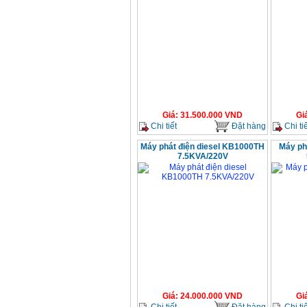
Giá
:
31.500.000
VND
Gi
Chi tiết
Đặt hàng
Chi tiế
Máy phát điện diesel KB1000TH
Máy ph
7.5KVA/220V
Giá
:
24.000.000
VND
Gi
Chi tiết
Đặt hàng
Chi tiế