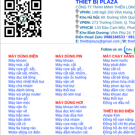
THIẾT BỊ PLAZA
CÔNG TY TNHH MINH THIÊN LONG
VPHN:
14B Ngõ 200 Vĩnh Hưng, P
Kho Hà Nội:
68 Đường Vĩnh Quỳnh
VPĐN:
273 Trường Chinh, Q. Tha
VPHCM
: 133 Đào Cam Mộc, Phư
Kho
Bình Dương:
Vĩnh Phú 24, 
Điện thoại/ Zalo:
0986166533
*
091
E:
thietbiplaza@gmail.com
|
W:
thie
Follow us on
:
MÁY DÙNG ĐIỆN
MÁY DÙNG PIN
MÁY CHẠY XĂNG 
Máy khoan
Máy khoan
Máy bơm nước
Máy mài, cắt
Máy mài, cắt
Máy phát điện
Máy cưa gỗ, sắt,..
Máy cưa sắt, gỗ,..
Máy cắt cỏ
Máy cắt sắt, nhôm,..
Máy cắt sắt, nhôm,..
Máy cưa xích
Máy đục bê tông
Máy vặn ốc bulông
Máy cắt bê tông
Máy khò nhiệt thổi bụi
Máy vặn vít
Máy phun hóa chất
Máy chà nhám
Máy hút bụi
Máy phun áp lực
Máy đánh bóng
Máy thổi bụi
Máy đầm cóc / bàn
Máy soi phay router
Máy dò kim loại
Máy khoan đục
Máy bào gỗ
Máy thổi bụi
Máy làm mộc
MÁY DÙNG HƠI
Động cơ đầu nổ
Máy vặn ốc
Máy khoan khí nén
Máy vặn vít
Búa đục khí nén
THIÊT BỊ ĐO ĐIỆN
Máy bắn keo
Máy mài dũa hơi
Ampe Kìm
Máy bắn đinh
Máy chà nhám
Đồng hồ vạn năng
Máy cắt cỏ
Máy cưa máy cắt
Đồng hồ chỉ thị ph
Máy tỉa hàng rào
Máy vặn bu lông ốc vít
Đồng hồ đo trở các
Motor động cơ điện
Máy đầm khuôn cát
Đồng hồ đo điện tr