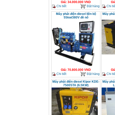
Giá
:
34.000.000
VND
Gi
Chi tiết
Đặt hàng
Chi tiế
Máy phát điện diesel liền bộ
Máy phát
55kw/380V đề nổ
Giá
:
70.800.000
VND
Gi
Chi tiết
Đặt hàng
Chi tiế
Máy phát điện diesel Kipor KDE-
Máy phát
7500STA (6.5KW)
L