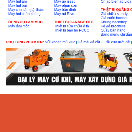
Máy hút ẩm
Máy gõ rỉ sét
Ổn áp biến áp Lioa
Máy hút bụi
Máy phun sơn
Máy chà sàn giặt thảm
Máy bắn đinh
THIỆT BỊ QUẢNG
Máy hút chân không
Máy rút Rive
Giá chữ x standy
Giá cuốn banner
DỤNG CỤ LÀM MỘC
THIÊT BỊ GARAGE ÔTÔ
Khung backdrop
Máy làm mộc
Thiết bị sửa chữa ô tô
Kệ để brochure
Thiết bị bảo hộ PCCC
Quầy bán hàng
Bảng menu chỉ dẫ
PHỤ TÙNG PHỤ KIỆN:
Mũi khoan mũi đục
|
Đá mài đá cắt
|
Lưỡi cưa lưỡi cắt