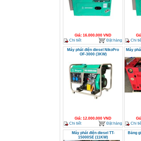
Máy cưa xích chạy
xăng Stihl MS661
Giá
:
29900000
VND
Máy cắt góc đa năng
Makita LS1019L
Giá
:
16.000.000
VND
Gi
(1510W)
Chi tiết
Đặt hàng
Chi tiế
Giá
:
14068000
VND
Máy phát điện diesel NikoPro
Máy phá
OF-3000 (3KW)
Bộ máy khoan 100
chi tiết Bosch GSB
13RE (650W)
Giá
:
2200000
VND
Máy khoan Bosch
GSB 16RE (750W)
Giá
:
1850000
VND
Giá
:
12.000.000
VND
Gi
Động cơ xăng Honda
GX160 (5.5HP)
Chi tiết
Đặt hàng
Chi tiế
Giá
:
7200000
VND
Máy phát điện diesel TT-
Bảng gi
15000SE (11KW)