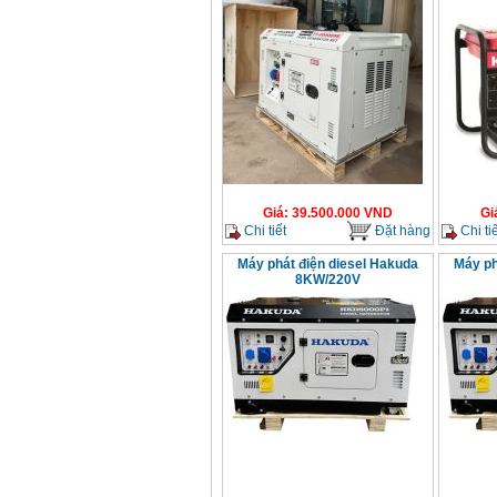
Máy mài 100mm
Makita 9553B (710W)
Giá
:
1296000
VND
Giá
:
39.500.000
VND
Gi
Chi tiết
Đặt hàng
Chi tiế
Máy phát điện diesel Hakuda
Máy ph
8KW/220V