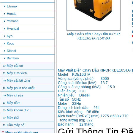
Elemax
Honda
Yamaha
Hyundai
Máy Phát Điện Chạy Dầu KIPOR
Kyo
KDE16STA (15KVA)
Koop
Diesel
Bamboo
Máy cắt cỏ
Máy Phát Điện Chạy Dầu KIPOR KDE16STA (
Máy cưa xích
Model
KDE16STA
Vòng tua (vòng / phút)
3000
Máy cắt bê tông
Công suất liên tục (kVA)
13.7
Công suất dự phòng (kVA)
15.0
Máy phun hóa chất
Điện áp (V)
220
Nhiên liệu
Diesel
Máy xịt rửa
Tần số
50Hz
Máy đầm
Motor
22Hp
Dung tích bình dầu
26L
Máy khoan đục
Kiểu khởi động
Đề điện
Kích thước (DxRxC) (mm)
1275 x 680 x 770
Máy thổi
Trọng lượng (kg)
322
Bảo hành
12 tháng
Đầu máy nổ
Máy cơ khí xây dựng