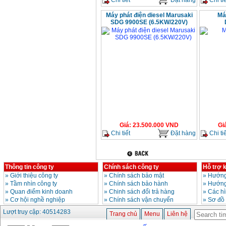
Máy phát điện diesel Marusaki
Má
SDG 9900SE (6.5KW/220V)
Giá
:
23.500.000
VND
Gi
Chi tiết
Đặt hàng
Chi tiế
Thông tin công ty
Chính sách công ty
Hỗ trợ 
»
Giới thiệu công ty
»
Chính sách bảo mật
»
Hướng
»
Tầm nhìn công ty
»
Chính sách bảo hành
»
Hướng
»
Quan điểm kinh doanh
»
Chinh sách đổi trả hàng
»
Các h
»
Cơ hội nghề nghiệp
»
Chính sách vận chuyển
»
Sơ đồ
Lượt truy cập: 40514283
Trang chủ
Menu
Liên hệ