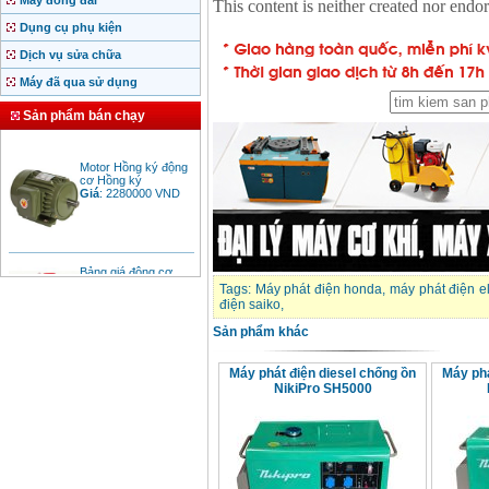
Máy đóng đai
Dụng cụ phụ kiện
Dịch vụ sửa chữa
Máy đã qua sử dụng
Sản phẩm bán chạy
Motor Hồng ký động
cơ Hồng ký
Giá
:
2280000
VND
Bảng giá động cơ
diesel đầu nổ diesel
Giá
:
6500000
VND
Tags:
Máy phát điện honda
,
máy phát điện 
điện saiko
,
Sản phẩm khác
Bảng giá mũi khoan
rút lõi bê tông
Máy phát điện diesel chống ồn
Máy phá
Giá
:
330000
VND
NikiPro SH5000
Máy khoan Bosch đa
năng GBH 2-26DRE
(800W)
Giá
:
3980000
VND