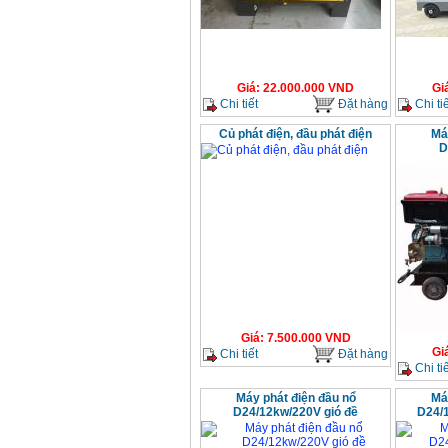
Giá
:
22.000.000
VND
Gi
Chi tiết
Đặt hàng
Chi tiế
Củ phát điện, đầu phát điện
Má
D
Giá
:
7.500.000
VND
Gi
Chi tiết
Đặt hàng
Chi tiế
Máy phát điện đầu nổ
Má
D24/12kw/220V gió đề
D24/