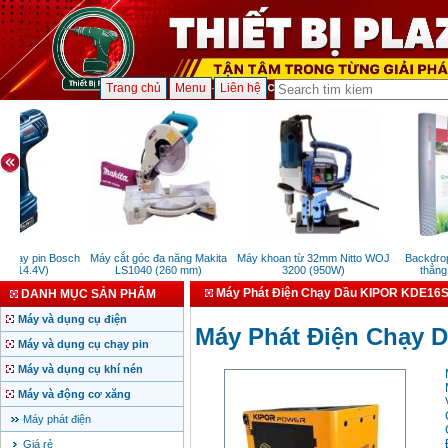
Trang chủ
Menu
Liên hệ
hạy pin Bosch
Máy cắt góc đa năng Makita
Máy khoan từ 32mm Nitto WOJ
Backdrop 
 (14.4V)
LS1040 (260 mm)
3200 (950W)
thẳng 
Máy Phát Điện Chạy Dầu KIPOR KDE16S
DANH MỤC SẢN PHẨM
Máy và dụng cụ điện
Máy Phát Điện Chạy 
Máy và dụng cụ chạy pin
Máy và dụng cụ khí nén
Máy và động cơ xăng
Máy phát điện
Giá rẻ