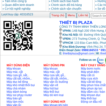
»
Tầm nhìn công ty
»
Chính sách bảo hành
»
Hướng
»
Quan điểm kinh doanh
»
Chinh sách đổi trả hàng
»
Các h
»
Cơ hội nghề nghiệp
»
Chính sách vận chuyển
»
Sơ đồ
Lượt truy cập: 40316523
Trang chủ
Menu
Liên hệ
THIẾT BỊ PLAZA
CÔNG TY TNHH MINH THIÊN LONG
VPHN:
14B Ngõ 200 Vĩnh Hưng, P
Kho Hà Nội:
68 Đường Vĩnh Quỳnh
VPĐN:
273 Trường Chinh, Q. Tha
VPHCM
: 133 Đào Cam Mộc, Phư
Kho
Bình Dương:
Vĩnh Phú 24, 
Điện thoại/ Zalo:
0986166533
*
091
E:
thietbiplaza@gmail.com
|
W:
thie
Follow us on
:
MÁY DÙNG ĐIỆN
MÁY DÙNG PIN
MÁY CHẠY XĂNG 
Máy khoan
Máy khoan
Máy bơm nước
Máy mài, cắt
Máy mài, cắt
Máy phát điện
Máy cưa gỗ, sắt,..
Máy cưa sắt, gỗ,..
Máy cắt cỏ
Máy cắt sắt, nhôm,..
Máy cắt sắt, nhôm,..
Máy cưa xích
Máy đục bê tông
Máy vặn ốc bulông
Máy cắt bê tông
Máy khò nhiệt thổi bụi
Máy vặn vít
Máy phun hóa chất
Máy chà nhám
Máy hút bụi
Máy phun áp lực
Máy đánh bóng
Máy thổi bụi
Máy đầm cóc / bàn
Máy soi phay router
Máy dò kim loại
Máy khoan đục
Máy bào gỗ
Máy thổi bụi
Máy làm mộc
MÁY DÙNG HƠI
Động cơ đầu nổ
Máy vặn ốc
Máy khoan khí nén