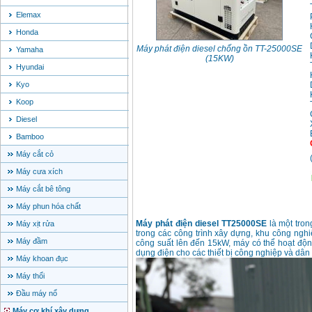
Elemax
Honda
Máy phát điện diesel chống ồn TT-25000SE
Yamaha
(15KW)
Hyundai
Kyo
Koop
Diesel
Bamboo
Máy cắt cỏ
Máy cưa xích
Máy cắt bê tông
Máy phun hóa chất
Máy phát điện diesel TT25000SE
là một tron
Máy xịt rửa
trong các công trình xây dựng, khu công ngh
Máy đầm
công suất lên đến 15kW, máy có thể hoạt độn
dụng điện cho các thiết bị công nghiệp và dân
Máy khoan đục
Máy thổi
Đầu máy nổ
Máy cơ khí xây dựng