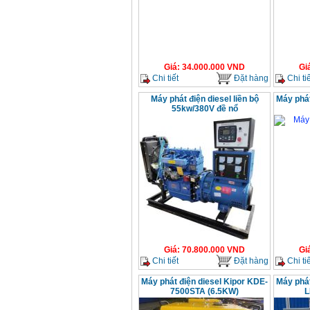
Giá
:
34.000.000
VND
Gi
Chi tiết
Đặt hàng
Chi tiế
Máy phát điện diesel liền bộ
Máy phát
55kw/380V đề nổ
Giá
:
70.800.000
VND
Gi
Chi tiết
Đặt hàng
Chi tiế
Máy phát điện diesel Kipor KDE-
Máy phát
7500STA (6.5KW)
L