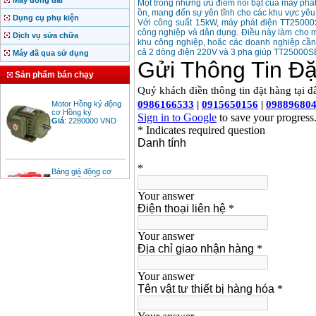
Máy đóng đai
Một trong những ưu điểm nổi bật của máy phát 
ồn, mang đến sự yên tĩnh cho các khu vực yêu
Dụng cụ phụ kiện
Với công suất 15kW, máy phát điện TT25000SE
công nghiệp và dân dụng. Điều này làm cho má
Dịch vụ sửa chữa
khu công nghiệp, hoặc các doanh nghiệp cần
cả 2 dòng điện 220V và 3 pha giúp TT25000SE
Máy đã qua sử dụng
Sản phẩm bán chạy
Motor Hồng ký động
cơ Hồng ký
Giá
:
2280000
VND
Bảng giá động cơ
diesel đầu nổ diesel
Giá
:
6500000
VND
Bảng giá mũi khoan
rút lõi bê tông
Giá
:
330000
VND
Máy khoan Bosch đa
năng GBH 2-26DRE
(800W)
Giá
:
3980000
VND