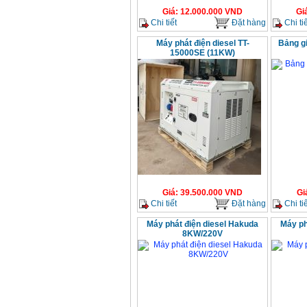
Giá
:
12.000.000
VND
Gi
Chi tiết
Đặt hàng
Chi tiế
Máy phát điện diesel TT-
Bảng gi
15000SE (11KW)
Giá
:
39.500.000
VND
Gi
Chi tiết
Đặt hàng
Chi tiế
Máy phát điện diesel Hakuda
Máy ph
8KW/220V