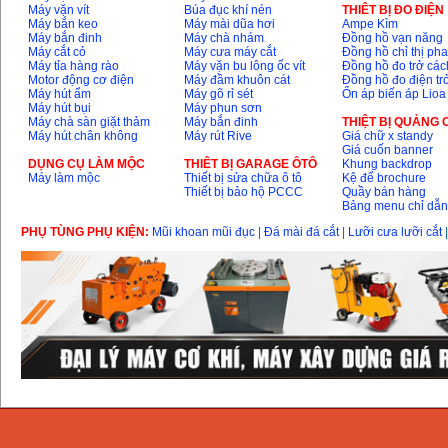
Máy vặn vít
Búa đục khí nén
THIÊT BỊ ĐO ĐIỆN
Máy bắn keo
Máy mài dũa hơi
Ampe Kìm
Máy bắn đinh
Máy chà nhám
Đồng hồ vạn năng
Máy cắt cỏ
Máy cưa máy cắt
Đồng hồ chỉ thị ph
Máy tỉa hàng rào
Máy vặn bu lông ốc vít
Đồng hồ đo trở các
Motor động cơ điện
Máy đầm khuôn cát
Đồng hồ đo điện tr
Máy hút ẩm
Máy gõ rỉ sét
Ổn áp biến áp Lioa
Máy hút bụi
Máy phun sơn
Máy chà sàn giặt thảm
Máy bắn đinh
THIỆT BỊ QUẢNG
Máy hút chân không
Máy rút Rive
Giá chữ x standy
Giá cuốn banner
DỤNG CỤ LÀM MỘC
THIÊT BỊ GARAGE ÔTÔ
Khung backdrop
Máy làm mộc
Thiết bị sửa chữa ô tô
Kệ để brochure
Thiết bị bảo hộ PCCC
Quầy bán hàng
Bảng menu chỉ dẫ
PHỤ TÙNG PHỤ KIỆN:
Mũi khoan mũi đục
|
Đá mài đá cắt
|
Lưỡi cưa lưỡi cắt