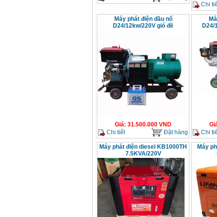
Chi tiế
Máy phát điện đầu nổ
Má
D24/12kw/220V gió đề
D24/
Giá
:
31.500.000
VND
Gi
Chi tiết
Đặt hàng
Chi tiế
Máy phát điện diesel KB1000TH
Máy ph
7.5KVA/220V