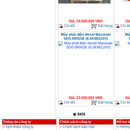
Giá
:
24.000.000
VND
Gi
Chi tiết
Đặt hàng
Chi tiế
Máy phát điện diesel Marusaki
Má
SDG 9900SE (6.5KW/220V)
Giá
:
23.500.000
VND
Gi
Chi tiết
Đặt hàng
Chi tiế
Thông tin công ty
Chính sách công ty
Hỗ trợ 
»
Giới thiệu công ty
»
Chính sách bảo mật
»
Hướng