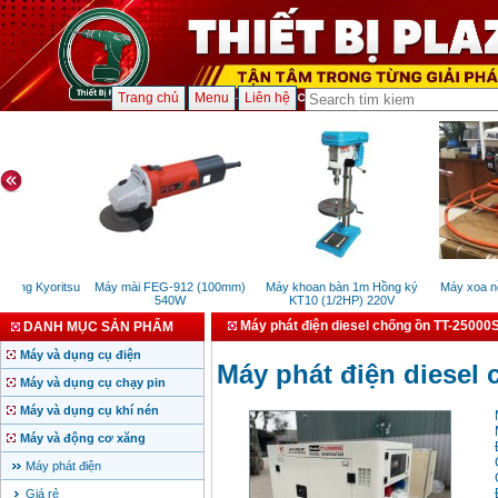
Trang chủ
Menu
Liên hệ
năng Kyoritsu
Máy mài FEG-912 (100mm)
Máy khoan bàn 1m Hồng ký
Máy xoa nền
0
540W
KT10 (1/2HP) 220V
5
Máy phát điện diesel chống ồn TT-2500
DANH MỤC SẢN PHẨM
Máy và dụng cụ điện
Máy phát điện diesel
Máy và dụng cụ chạy pin
Máy và dụng cụ khí nén
Máy và động cơ xăng
Máy phát điện
Giá rẻ