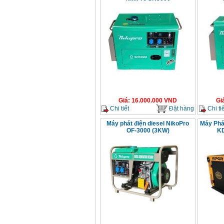
Máy mài 100mm
Makita 9553B (710W)
Giá
:
1296000
VND
Giá
:
16.000.000
VND
Gi
Chi tiết
Đặt hàng
Chi tiế
Máy phát điện diesel NikoPro
Máy Phá
OF-3000 (3KW)
K