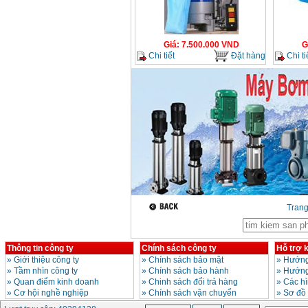
Giá
:
3980000
VND
Máy cưa xích chạy
xăng Stihl MS661
Giá
:
7.500.000
VND
G
Giá
:
29900000
VND
Chi tiết
Đặt hàng
Chi ti
Máy cắt góc đa năng
Makita LS1019L
(1510W)
Giá
:
14068000
VND
Bộ máy khoan 100
chi tiết Bosch GSB
13RE (650W)
Giá
:
2200000
VND
Tran
Máy khoan Bosch
GSB 16RE (750W)
Giá
:
1850000
VND
Thông tin công ty
Chính sách công ty
Hỗ trợ 
»
Giới thiệu công ty
»
Chính sách bảo mật
»
Hướng
Động cơ xăng Honda
»
Tầm nhìn công ty
»
Chính sách bảo hành
»
Hướng
GX160 (5.5HP)
»
Quan điểm kinh doanh
»
Chinh sách đổi trả hàng
»
Các h
Giá
:
7200000
VND
»
Cơ hội nghề nghiệp
»
Chính sách vận chuyển
»
Sơ đồ