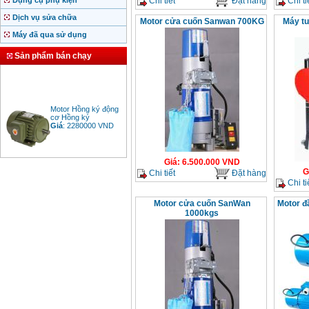
Chi tiết
Đặt hàng
Chi ti
Dụng cụ phụ kiện
Dịch vụ sửa chữa
Motor cửa cuốn Sanwan 700KG
Máy tu
Máy đã qua sử dụng
Sản phẩm bán chạy
Motor Hồng ký động
cơ Hồng ký
Giá
:
2280000
VND
Giá
:
6.500.000
VND
Bảng giá động cơ
G
Chi tiết
Đặt hàng
diesel đầu nổ diesel
Chi ti
Giá
:
6500000
VND
Motor cửa cuốn SanWan
Motor đ
1000kgs
Bảng giá mũi khoan
rút lõi bê tông
Giá
:
330000
VND
Máy khoan Bosch đa
năng GBH 2-26DRE
(800W)