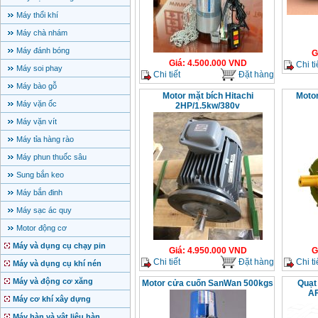
Máy thổi khí
Máy chà nhám
Máy đánh bóng
G
Giá
:
4.500.000
VND
Chi ti
Máy soi phay
Chi tiết
Đặt hàng
Máy bào gỗ
Motor mặt bích Hitachi
Motor
Máy vặn ốc
2HP/1.5kw/380v
Máy vặn vít
Máy tỉa hàng rào
Máy phun thuốc sâu
Sung bắn keo
Máy bắn đinh
Máy sạc ác quy
Motor động cơ
Máy và dụng cụ chạy pin
Giá
:
4.950.000
VND
G
Chi tiết
Đặt hàng
Chi ti
Máy và dụng cụ khí nén
Máy và động cơ xăng
Motor cửa cuốn SanWan 500kgs
Quạt
AF
Máy cơ khí xây dựng
Máy hàn và vật liệu hàn