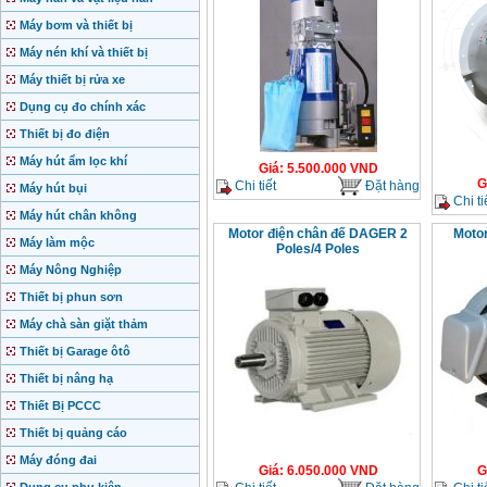
Máy bơm và thiết bị
Máy nén khí và thiết bị
Máy thiết bị rửa xe
Dụng cụ đo chính xác
Thiết bị đo điện
Máy hút ẩm lọc khí
Giá
:
5.500.000
VND
G
Chi tiết
Đặt hàng
Máy hút bụi
Chi ti
Máy hút chân không
Motor điện chân đế DAGER 2
Motor
Máy làm mộc
Poles/4 Poles
Máy Nông Nghiệp
Thiết bị phun sơn
Máy chà sàn giặt thảm
Thiết bị Garage ôtô
Thiết bị nâng hạ
Thiết Bị PCCC
Thiết bị quảng cáo
Máy đóng đai
Giá
:
6.050.000
VND
G