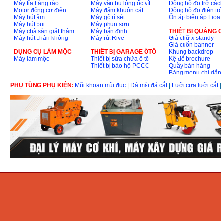
Máy tỉa hàng rào
Máy vặn bu lông ốc vít
Đồng hồ đo trở các
Motor động cơ điện
Máy đầm khuôn cát
Đồng hồ đo điện tr
Máy hút ẩm
Máy gõ rỉ sét
Ổn áp biến áp Lioa
Máy hút bụi
Máy phun sơn
Máy chà sàn giặt thảm
Máy bắn đinh
THIỆT BỊ QUẢNG
Máy hút chân không
Máy rút Rive
Giá chữ x standy
Giá cuốn banner
DỤNG CỤ LÀM MỘC
THIÊT BỊ GARAGE ÔTÔ
Khung backdrop
Máy làm mộc
Thiết bị sửa chữa ô tô
Kệ để brochure
Thiết bị bảo hộ PCCC
Quầy bán hàng
Bảng menu chỉ dẫ
PHỤ TÙNG PHỤ KIỆN:
Mũi khoan mũi đục
|
Đá mài đá cắt
|
Lưỡi cưa lưỡi cắt