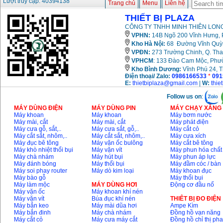
Lượt truy cập: 40394138
Trang chủ
Menu
Liên hệ
Máy mài 100mm
THIẾT BỊ PLAZA
Makita 9553B (710W)
CÔNG TY TNHH MINH THIÊN LONG
Giá
:
1296000
VND
VPHN:
14B Ngõ 200 Vĩnh Hưng, P
Kho Hà Nội:
68 Đường Vĩnh Quỳnh
VPĐN:
273 Trường Chinh, Q. Tha
VPHCM
: 133 Đào Cam Mộc, Phư
Kho
Bình Dương:
Vĩnh Phú 24, 
Điện thoại/ Zalo:
0986166533
*
091
E:
thietbiplaza@gmail.com
|
W:
thie
Follow us on
:
MÁY DÙNG ĐIỆN
MÁY DÙNG PIN
MÁY CHẠY XĂNG 
Máy khoan
Máy khoan
Máy bơm nước
Máy mài, cắt
Máy mài, cắt
Máy phát điện
Máy cưa gỗ, sắt,..
Máy cưa sắt, gỗ,..
Máy cắt cỏ
Máy cắt sắt, nhôm,..
Máy cắt sắt, nhôm,..
Máy cưa xích
Máy đục bê tông
Máy vặn ốc bulông
Máy cắt bê tông
Máy khò nhiệt thổi bụi
Máy vặn vít
Máy phun hóa chất
Máy chà nhám
Máy hút bụi
Máy phun áp lực
Máy đánh bóng
Máy thổi bụi
Máy đầm cóc / bàn
Máy soi phay router
Máy dò kim loại
Máy khoan đục
Máy bào gỗ
Máy thổi bụi
Máy làm mộc
MÁY DÙNG HƠI
Động cơ đầu nổ
Máy vặn ốc
Máy khoan khí nén
Máy vặn vít
Búa đục khí nén
THIÊT BỊ ĐO ĐIỆN
Máy bắn keo
Máy mài dũa hơi
Ampe Kìm
Máy bắn đinh
Máy chà nhám
Đồng hồ vạn năng
Máy cắt cỏ
Máy cưa máy cắt
Đồng hồ chỉ thị ph