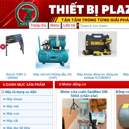
Trang chủ
Menu
Liên hệ
an Bosch GBH 2-
Máy nén khí không dầu 24L
Máy khoan động lực dùng pin
Máy 
6RE (800W)
(1HP)
DeWalt DCD805P2
Motor động cơ
DANH MỤC SẢN PHẨM
Motor cửa cuốn SanWan SW-
Động cơ
Máy và dụng cụ điện
500A (chân xòe)
Máy khoan
Máy mài
Máy cưa
Máy cắt
Máy đục bê tông