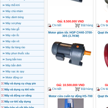
Máy thổi khí
Máy chà nhám
Máy đánh bóng
Giá
:
8.500.000
VND
G
Máy soi phay
Chi tiết
Đặt hàng
Chi ti
Máy bào gỗ
Motor giảm tốc HGP CH40-3700-
Quạt th
Máy vặn ốc
30S (3.7KW)
Máy vặn vít
Máy tỉa hàng rào
Máy phun thuốc sâu
Sung bắn keo
Máy bắn đinh
Máy sạc ác quy
Motor động cơ
Máy và dụng cụ chạy pin
Giá
:
10.500.000
VND
Gi
Chi tiết
Đặt hàng
Chi ti
Máy và dụng cụ khí nén
Máy và động cơ xăng
Motor cửa cuốn tự động HS-700
Quạt th
Máy cơ khí xây dựng
Máy hàn và vật liệu hàn