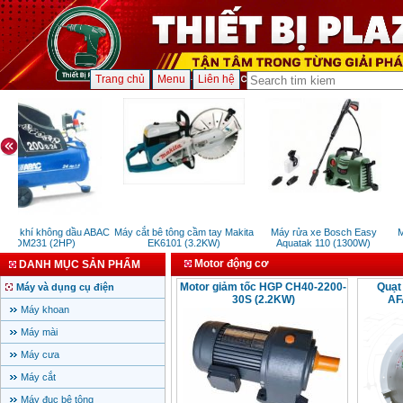
Trang chủ
Menu
Liên hệ
én khí không dầu ABAC
Máy cắt bê tông cầm tay Makita
Máy rửa xe Bosch Easy
M
OM231 (2HP)
EK6101 (3.2KW)
Aquatak 110 (1300W)
Motor động cơ
DANH MỤC SẢN PHẨM
Motor giảm tốc HGP CH40-2200-
Quạt
Máy và dụng cụ điện
30S (2.2KW)
AF
Máy khoan
Máy mài
Máy cưa
Máy cắt
Máy đục bê tông