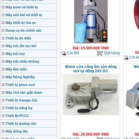
Máy bơm và thiết bị
Máy nén khí và thiết bị
Máy thiết bị rửa xe
Dụng cụ đo chính xác
Thiết bị đo điện
Máy hút ẩm lọc khí
Giá
:
15.500.000
VND
Gi
Chi tiết
Đặt hàng
Máy hút bụi
Chi ti
Máy hút chân không
Motor cửa cổng âm sàn đóng
Mo
Máy làm mộc
mở tự động 24V DC
Máy Nông Nghiệp
Thiết bị phun sơn
Máy chà sàn giặt thảm
Thiết bị Garage ôtô
Thiết bị nâng hạ
Thiết Bị PCCC
Thiết bị quảng cáo
Máy đóng đai
Giá
:
26.500.000
VND
Gi