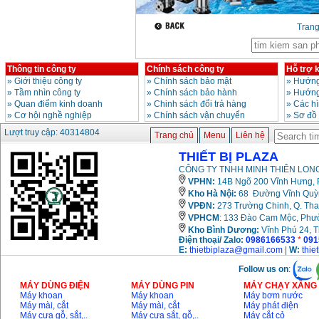
năng GBH 2-26DRE
(800W)
Giá
:
3980000
VND
Tran
Máy cưa xích chạy
xăng Stihl MS661
Giá
:
29900000
VND
Thông tin công ty
Chính sách công ty
Hỗ trợ 
»
Giới thiệu công ty
»
Chính sách bảo mật
»
Hướng
»
Tầm nhìn công ty
»
Chính sách bảo hành
»
Hướng
Máy cắt góc đa năng
Makita LS1019L
»
Quan điểm kinh doanh
»
Chinh sách đổi trả hàng
»
Các h
(1510W)
»
Cơ hội nghề nghiệp
»
Chính sách vận chuyển
»
Sơ đồ
Giá
:
14068000
VND
Lượt truy cập: 40314804
Trang chủ
Menu
Liên hệ
THIẾT BỊ PLAZA
Bộ máy khoan 100
CÔNG TY TNHH MINH THIÊN LONG
chi tiết Bosch GSB
13RE (650W)
VPHN:
14B Ngõ 200 Vĩnh Hưng, P
Giá
:
2200000
VND
Kho Hà Nội:
68 Đường Vĩnh Quỳnh
VPĐN:
273 Trường Chinh, Q. Tha
VPHCM
: 133 Đào Cam Mộc, Phư
Kho
Bình Dương:
Vĩnh Phú 24, 
Máy khoan Bosch
Điện thoại/ Zalo:
0986166533
*
091
GSB 16RE (750W)
E:
thietbiplaza@gmail.com
|
W:
thie
Giá
:
1850000
VND
Follow us on
:
MÁY DÙNG ĐIỆN
MÁY DÙNG PIN
MÁY CHẠY XĂNG 
Động cơ xăng Honda
Máy khoan
Máy khoan
Máy bơm nước
GX160 (5.5HP)
Máy mài, cắt
Máy mài, cắt
Máy phát điện
Giá
:
7200000
VND
Máy cưa gỗ, sắt,..
Máy cưa sắt, gỗ,..
Máy cắt cỏ