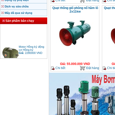
Chi tiết
Đặt hàng
Chi ti
Dụng cụ phụ kiện
Dịch vụ sửa chữa
Quạt thông gió phòng nổ hầm lò
Quạt th
2x11kw
Máy đã qua sử dụng
Sản phẩm bán chạy
Motor Hồng ký động
cơ Hồng ký
Giá
:
2280000
VND
Giá
:
55.000.000
VND
Gi
Chi tiết
Đặt hàng
Chi ti
Bảng giá động cơ
diesel đầu nổ diesel
Giá
:
6500000
VND
Bảng giá mũi khoan
rút lõi bê tông
Giá
:
330000
VND
Máy khoan Bosch đa