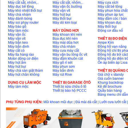
Máy cắt sắt, nhôm,..
Máy cắt sắt, nhôm,..
Máy cưa xích
Máy đục bê tông
Máy vặn ốc bulông
Máy cắt bê tông
Máy khò nhiệt thổi bụi
Máy vặn vít
Máy phun hóa chất
Máy chà nhám
Máy hút bụi
Máy phun áp lực
Máy mài 100mm
Máy đánh bóng
Máy thổi bụi
Máy đầm cóc / bàn
Makita 9553B (710W)
Máy soi phay router
Máy dò kim loại
Máy khoan đục
Giá
:
1296000
VND
Máy bào gỗ
Máy thổi bụi
Máy làm mộc
MÁY DÙNG HƠI
Động cơ đầu nổ
Máy vặn ốc
Máy khoan khí nén
Máy vặn vít
Búa đục khí nén
THIÊT BỊ ĐO ĐIỆN
Máy bắn keo
Máy mài dũa hơi
Ampe Kìm
Máy bắn đinh
Máy chà nhám
Đồng hồ vạn năng
Máy cắt cỏ
Máy cưa máy cắt
Đồng hồ chỉ thị ph
Máy tỉa hàng rào
Máy vặn bu lông ốc vít
Đồng hồ đo trở các
Motor động cơ điện
Máy đầm khuôn cát
Đồng hồ đo điện tr
Máy hút ẩm
Máy gõ rỉ sét
Ổn áp biến áp Lioa
Máy hút bụi
Máy phun sơn
Máy chà sàn giặt thảm
Máy bắn đinh
THIỆT BỊ QUẢNG
Máy hút chân không
Máy rút Rive
Giá chữ x standy
Giá cuốn banner
DỤNG CỤ LÀM MỘC
THIÊT BỊ GARAGE ÔTÔ
Khung backdrop
Máy làm mộc
Thiết bị sửa chữa ô tô
Kệ để brochure
Thiết bị bảo hộ PCCC
Quầy bán hàng
Bảng menu chỉ dẫ
PHỤ TÙNG PHỤ KIỆN:
Mũi khoan mũi đục
|
Đá mài đá cắt
|
Lưỡi cưa lưỡi cắt