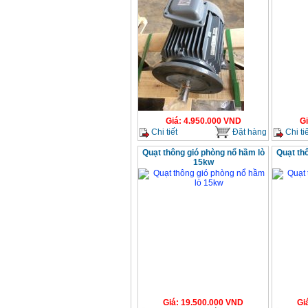
Giá
:
4.950.000
VND
G
Chi tiết
Đặt hàng
Chi tiế
Quạt thông gió phòng nổ hầm lò
Quạt th
15kw
Giá
:
19.500.000
VND
Gi