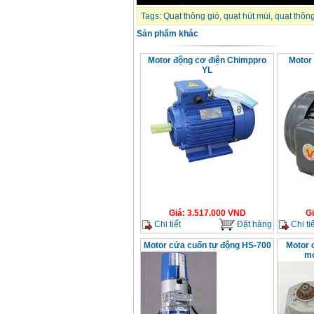
Tags:
Quạt thông gió
,
quạt hút mùi
,
quạt thôn
Sản phẩm khác
Motor động cơ điện Chimppro
Motor
YL
Giá
:
3.517.000
VND
G
Chi tiết
Đặt hàng
Chi tiế
Motor cửa cuốn tự động HS-700
Motor 
mở