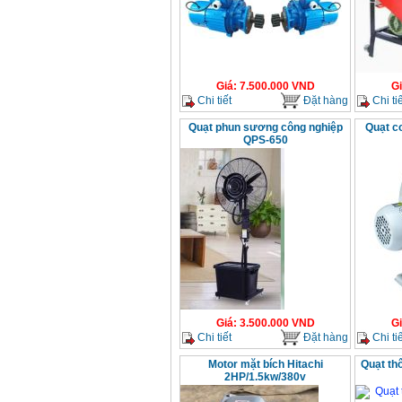
Giá
:
7.500.000
VND
G
Chi tiết
Đặt hàng
Chi tiế
Quạt phun sương công nghiệp
Quạt c
QPS-650
Giá
:
3.500.000
VND
G
Chi tiết
Đặt hàng
Chi tiế
Motor mặt bích Hitachi
Quạt th
2HP/1.5kw/380v