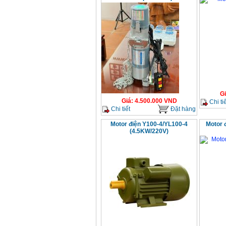
G
Giá
:
4.500.000
VND
Chi tiế
Chi tiết
Đặt hàng
Motor điện Y100-4/YL100-4
Motor 
(4.5KW/220V)