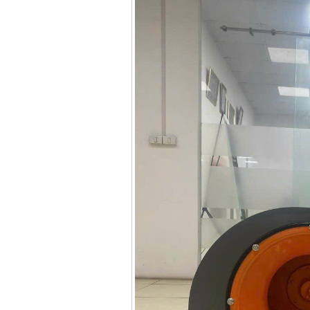
xăng Stihl MS661
Giá
:
29900000
VND
Máy cắt góc đa năng
Makita LS1019L
(1510W)
Giá
:
14068000
VND
Bộ máy khoan 100
chi tiết Bosch GSB
13RE (650W)
Giá
:
2200000
VND
Máy khoan Bosch
GSB 16RE (750W)
Giá
:
1850000
VND
Động cơ xăng Honda
GX160 (5.5HP)
Giá
:
7200000
VND
Máy mài 100mm
Makita 9553B (710W)