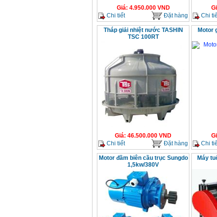
Giá
:
4.950.000
VND
G
Chi tiết
Đặt hàng
Chi tiế
Tháp giải nhiệt nước TASHIN
Motor 
TSC 100RT
Giá
:
46.500.000
VND
G
Chi tiết
Đặt hàng
Chi tiế
Motor đầm biên cầu trục Sungdo
Máy tuố
1,5kw/380V