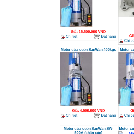
Giá
:
15.500.000
VND
Gi
Chi tiết
Đặt hàng
Chi tiế
Motor cửa cuốn SanWan 400kgs
Motor c
Giá
:
4.500.000
VND
G
Chi tiết
Đặt hàng
Chi tiế
Motor cửa cuốn SanWan SW-
Motor c
500A (chân xòe)