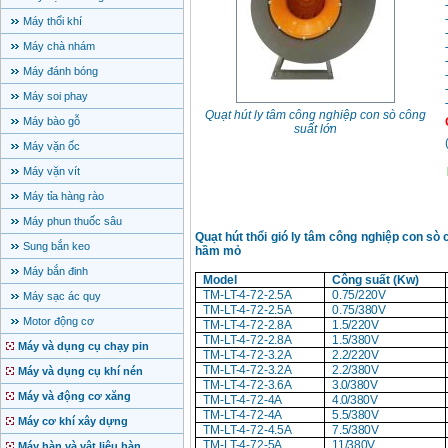
Máy thổi khí
Máy chà nhám
Máy đánh bóng
Máy soi phay
Quạt hút ly tâm công nghiệp con sò công
Máy bào gỗ
suất lớn
Máy vặn ốc
Máy vặn vít
Máy tỉa hàng rào
Máy phun thuốc sâu
Quạt hút thổi gió ly tâm công nghiệp con sò
Sung bắn keo
hầm mỏ
Máy bắn đinh
Model
Công suất (Kw)
TM-LT-4-72-
2.5A
0.75
/220V
Máy sạc ác quy
TM-LT-4-72-
2.5A
0.75
/380V
Motor động cơ
TM-LT-4-72-
2.8A
1.5
/220V
TM-LT-4-72-
2.8A
1.5
/380V
Máy và dụng cụ chạy pin
TM-LT-4-72-
3.2A
2.2
/220V
TM-LT-4-72-
3.2A
2.2
/380V
Máy và dụng cụ khí nén
TM-LT-4-72-
3.6A
3
.0
/380V
Máy và động cơ xăng
TM-LT-4-72-
4A
4
.0
/380V
TM-LT-4-72-
4A
5.5
/380V
Máy cơ khí xây dựng
TM-LT-4-72-
4.5A
7.5
/380V
TM-LT-4-72-
5A
11
/380V
Máy hàn và vật liệu hàn