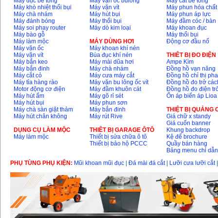
Máy đục bê tông
Máy vặn ốc bulông
Máy cắt bê tông
Máy khò nhiệt thổi bụi
Máy vặn vít
Máy phun hóa chất
Máy chà nhám
Máy hút bụi
Máy phun áp lực
Máy đánh bóng
Máy thổi bụi
Máy đầm cóc / bàn
Máy soi phay router
Máy dò kim loại
Máy khoan đục
Máy bào gỗ
Máy thổi bụi
Máy làm mộc
MÁY DÙNG HƠI
Động cơ đầu nổ
Máy vặn ốc
Máy khoan khí nén
Máy vặn vít
Búa đục khí nén
THIÊT BỊ ĐO ĐIỆN
Máy bắn keo
Máy mài dũa hơi
Ampe Kìm
Máy bắn đinh
Máy chà nhám
Đồng hồ vạn năng
Máy cắt cỏ
Máy cưa máy cắt
Đồng hồ chỉ thị ph
Máy tỉa hàng rào
Máy vặn bu lông ốc vít
Đồng hồ đo trở các
Motor động cơ điện
Máy đầm khuôn cát
Đồng hồ đo điện tr
Máy hút ẩm
Máy gõ rỉ sét
Ổn áp biến áp Lioa
Máy hút bụi
Máy phun sơn
Máy chà sàn giặt thảm
Máy bắn đinh
THIỆT BỊ QUẢNG
Máy hút chân không
Máy rút Rive
Giá chữ x standy
Giá cuốn banner
DỤNG CỤ LÀM MỘC
THIÊT BỊ GARAGE ÔTÔ
Khung backdrop
Máy làm mộc
Thiết bị sửa chữa ô tô
Kệ để brochure
Thiết bị bảo hộ PCCC
Quầy bán hàng
Bảng menu chỉ dẫ
PHỤ TÙNG PHỤ KIỆN:
Mũi khoan mũi đục
|
Đá mài đá cắt
|
Lưỡi cưa lưỡi cắt