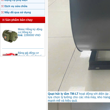
Dụng cụ phụ kiện
Dịch vụ sửa chữa
Máy đã qua sử dụng
Sản phẩm bán chạy
Motor Hồng ký động
cơ Hồng ký
Giá
:
2280000
VND
Bảng giá động cơ
diesel đầu nổ diesel
Giá
:
6500000
VND
Bảng giá mũi khoan
rút lõi bê tông
Giá
:
330000
VND
Máy khoan Bosch đa
năng GBH 2-26DRE
Quạt hút ly tâm TM-LT
hoạt động với điện áp
(800W)
lựa chọn lý tưởng cho các nhà máy, kho hàng
Giá
:
3980000
VND
mạnh mẽ và hiệu quả.
Máy cưa xích chạy