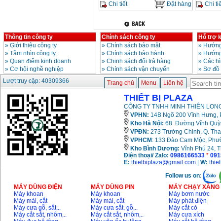
Chi tiết
Đặt hàng
Chi tiế
Thông tin công ty
Chính sách công ty
Hỗ trợ 
»
Giới thiệu công ty
»
Chính sách bảo mật
»
Hướng
»
Tầm nhìn công ty
»
Chính sách bảo hành
»
Hướng
»
Quan điểm kinh doanh
»
Chinh sách đổi trả hàng
»
Các h
»
Cơ hội nghề nghiệp
»
Chính sách vận chuyển
»
Sơ đồ
Lượt truy cập: 40309366
Trang chủ
Menu
Liên hệ
THIẾT BỊ PLAZA
CÔNG TY TNHH MINH THIÊN LONG
VPHN:
14B Ngõ 200 Vĩnh Hưng, P
Kho Hà Nội:
68 Đường Vĩnh Quỳnh
VPĐN:
273 Trường Chinh, Q. Tha
VPHCM
: 133 Đào Cam Mộc, Phư
Kho
Bình Dương:
Vĩnh Phú 24, 
Điện thoại/ Zalo:
0986166533
*
091
E:
thietbiplaza@gmail.com
|
W:
thie
Follow us on
:
MÁY DÙNG ĐIỆN
MÁY DÙNG PIN
MÁY CHẠY XĂNG 
Máy khoan
Máy khoan
Máy bơm nước
Máy mài, cắt
Máy mài, cắt
Máy phát điện
Máy cưa gỗ, sắt,..
Máy cưa sắt, gỗ,..
Máy cắt cỏ
Máy cắt sắt, nhôm,..
Máy cắt sắt, nhôm,..
Máy cưa xích