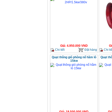
Giá
:
4.950.000
VND
G
Chi tiết
Đặt hàng
Chi tiế
Quạt thông gió phòng nổ hầm lò
Quạt th
15kw
Giá
:
19.500.000
VND
Gi