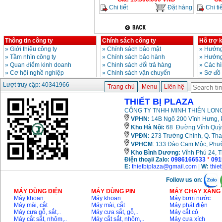
Chi tiết
Đặt hàng
Chi tiế
Thông tin công ty
Chính sách công ty
Hỗ trợ 
»
Giới thiệu công ty
»
Chính sách bảo mật
»
Hướng
»
Tầm nhìn công ty
»
Chính sách bảo hành
»
Hướng
»
Quan điểm kinh doanh
»
Chinh sách đổi trả hàng
»
Các h
»
Cơ hội nghề nghiệp
»
Chính sách vận chuyển
»
Sơ đồ
Lượt truy cập: 40341966
Trang chủ
Menu
Liên hệ
THIẾT BỊ PLAZA
CÔNG TY TNHH MINH THIÊN LONG
VPHN:
14B Ngõ 200 Vĩnh Hưng, P
Kho Hà Nội:
68 Đường Vĩnh Quỳnh
VPĐN:
273 Trường Chinh, Q. Tha
VPHCM
: 133 Đào Cam Mộc, Phư
Kho
Bình Dương:
Vĩnh Phú 24, 
Điện thoại/ Zalo:
0986166533
*
091
E:
thietbiplaza@gmail.com
|
W:
thie
Follow us on
:
MÁY DÙNG ĐIỆN
MÁY DÙNG PIN
MÁY CHẠY XĂNG 
Máy khoan
Máy khoan
Máy bơm nước
Máy mài, cắt
Máy mài, cắt
Máy phát điện
Máy cưa gỗ, sắt,..
Máy cưa sắt, gỗ,..
Máy cắt cỏ
Máy cắt sắt, nhôm,..
Máy cắt sắt, nhôm,..
Máy cưa xích