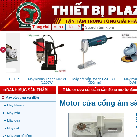
Trang chủ
Menu
Liên hệ
hin HC 501S
Máy khoan từ Ken 6023N
Máy cắt xốp Bosch GSG 300
Máy mài 1
(1200W)
(300mm)
DW810
Motor cửa cổng âm sàn đóng mở tự độn
DANH MỤC SẢN PHẨM
Máy và dụng cụ điện
Motor cửa cổng âm s
Máy khoan
Máy mài
Máy cưa
Máy cắt
Máy đục bê tông