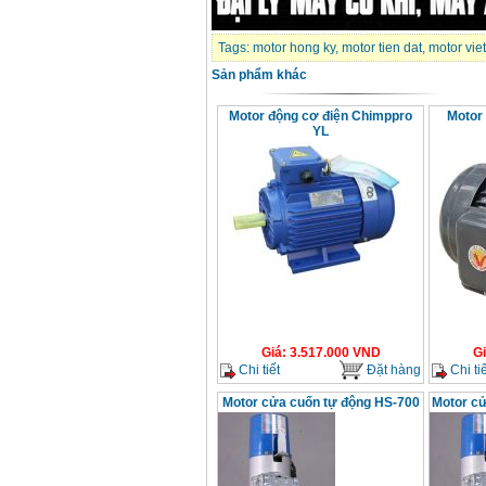
Tags:
motor hong ky
,
motor tien dat
,
motor vie
Sản phẩm khác
Motor động cơ điện Chimppro
Motor
YL
Giá
:
3.517.000
VND
G
Chi tiết
Đặt hàng
Chi tiế
Motor cửa cuốn tự động HS-700
Motor c