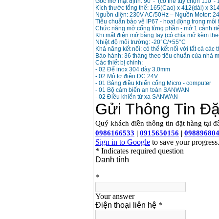
Góc mở mặt định: 90°- (có thể tùy chọn 110°- 
Giá
:
1296000
VND
Kích thước tổng thể: 165(Cao) x 412(dài) x 3
Nguồn điện: 230V AC/50Hz – Nguồn Motor: 2
Tiêu chuẩn bảo vệ IP67 - hoạt động trong môi
Chức năng mở cổng từng phần - mở 1 cánh riê
Khi mất điện mở bằng tay (có chìa mở kèm the
Nhiệt độ môi trường: -20°C/+55°C
Khả năng kết nối: có thể kết nối với tất cả các 
Bảo hành: 36 tháng theo tiêu chuẩn của nhà m
Các thiết bị chính:
- 02 Đế inox 304 dày 3.0mm
- 02 Mô tơ điện DC 24V
- 01 Bảng điều khiển cổng Micro - computer
- 01 Bộ cảm biến an toàn SANWAN
- 02 Điều khiển từ xa SANWAN