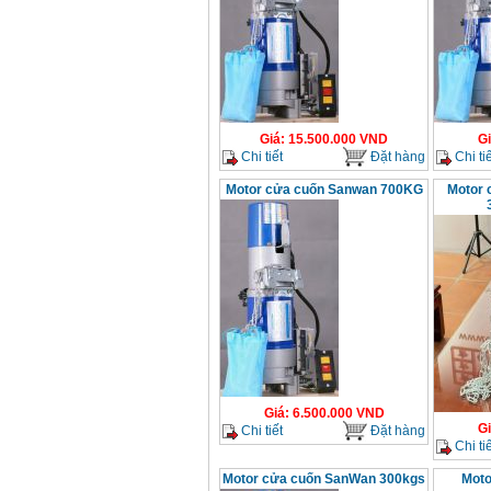
Giá
:
15.500.000
VND
G
Chi tiết
Đặt hàng
Chi tiế
Motor cửa cuốn Sanwan 700KG
Motor 
Giá
:
6.500.000
VND
G
Chi tiết
Đặt hàng
Chi tiế
Motor cửa cuốn SanWan 300kgs
Moto