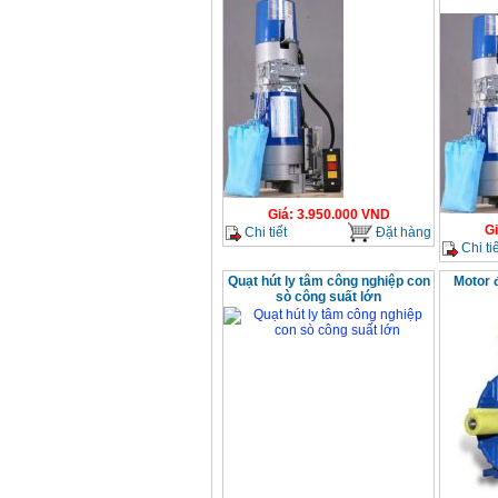
Giá
:
3.950.000
VND
G
Chi tiết
Đặt hàng
Chi tiế
Quạt hút ly tâm công nghiệp con
Motor 
sò công suất lớn