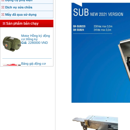
Dụng cụ phụ kiện
Dịch vụ sửa chữa
Máy đã qua sử dụng
Sản phẩm bán chạy
Motor Hồng ký động
cơ Hồng ký
Giá
:
2280000
VND
Bảng giá động cơ
diesel đầu nổ diesel
Giá
:
6500000
VND
Bảng giá mũi khoan
rút lõi bê tông
Giá
:
330000
VND
Máy khoan Bosch đa
năng GBH 2-26DRE
(800W)
Giá
:
3980000
VND