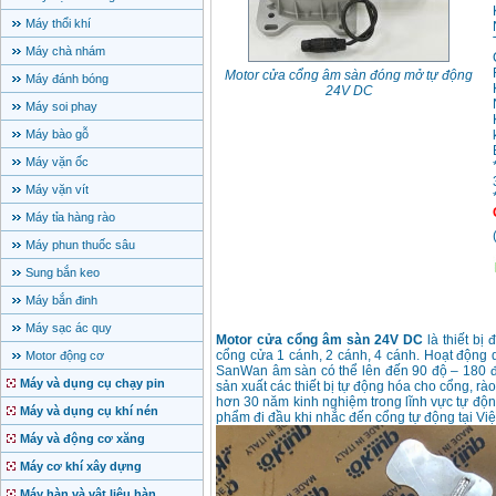
Máy thổi khí
Máy chà nhám
Motor cửa cổng âm sàn đóng mở tự động
Máy đánh bóng
24V DC
Máy soi phay
Máy bào gỗ
Máy vặn ốc
Máy vặn vít
Máy tỉa hàng rào
Máy phun thuốc sâu
Sung bắn keo
Máy bắn đinh
Máy sạc ác quy
Motor cửa cổng âm sàn 24V DC
là thiết bị
cổng cửa 1 cánh, 2 cánh, 4 cánh. Hoạt động d
Motor động cơ
SanWan âm sàn có thể lên đến 90 độ – 180 đ
Máy và dụng cụ chạy pin
sản xuất các thiết bị tự động hóa cho cổng, r
hơn 30 năm kinh nghiệm trong lĩnh vực tự độn
Máy và dụng cụ khí nén
phẩm đi đầu khi nhắc đến cổng tự động tại Vi
Máy và động cơ xăng
Máy cơ khí xây dựng
Máy hàn và vật liệu hàn