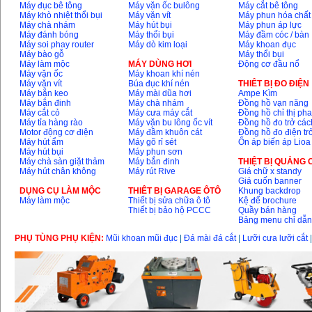
Máy đục bê tông
Máy vặn ốc bulông
Máy cắt bê tông
Máy khò nhiệt thổi bụi
Máy vặn vít
Máy phun hóa chất
Máy chà nhám
Máy hút bụi
Máy phun áp lực
Máy đánh bóng
Máy thổi bụi
Máy đầm cóc / bàn
Máy soi phay router
Máy dò kim loại
Máy khoan đục
Máy bào gỗ
Máy thổi bụi
Máy làm mộc
MÁY DÙNG HƠI
Động cơ đầu nổ
Máy vặn ốc
Máy khoan khí nén
Máy vặn vít
Búa đục khí nén
THIÊT BỊ ĐO ĐIỆN
Máy bắn keo
Máy mài dũa hơi
Ampe Kìm
Máy bắn đinh
Máy chà nhám
Đồng hồ vạn năng
Máy cắt cỏ
Máy cưa máy cắt
Đồng hồ chỉ thị ph
Máy tỉa hàng rào
Máy vặn bu lông ốc vít
Đồng hồ đo trở các
Motor động cơ điện
Máy đầm khuôn cát
Đồng hồ đo điện tr
Máy hút ẩm
Máy gõ rỉ sét
Ổn áp biến áp Lioa
Máy hút bụi
Máy phun sơn
Máy chà sàn giặt thảm
Máy bắn đinh
THIỆT BỊ QUẢNG
Máy hút chân không
Máy rút Rive
Giá chữ x standy
Giá cuốn banner
DỤNG CỤ LÀM MỘC
THIÊT BỊ GARAGE ÔTÔ
Khung backdrop
Máy làm mộc
Thiết bị sửa chữa ô tô
Kệ để brochure
Thiết bị bảo hộ PCCC
Quầy bán hàng
Bảng menu chỉ dẫ
PHỤ TÙNG PHỤ KIỆN:
Mũi khoan mũi đục
|
Đá mài đá cắt
|
Lưỡi cưa lưỡi cắt