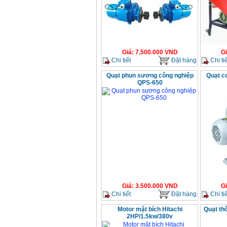
Giá
:
7.500.000
VND
G
Chi tiết
Đặt hàng
Chi tiế
Quạt phun sương công nghiệp
Quạt c
QPS-650
Giá
:
3.500.000
VND
G
Chi tiết
Đặt hàng
Chi tiế
Motor mặt bích Hitachi
Quạt th
2HP/1.5kw/380v