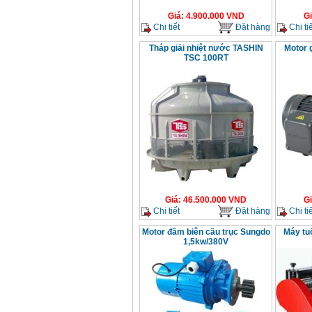
Giá
:
4.900.000
VND
G
Chi tiết
Đặt hàng
Chi tiế
Tháp giải nhiệt nước TASHIN
Motor 
TSC 100RT
Giá
:
46.500.000
VND
G
Chi tiết
Đặt hàng
Chi tiế
Motor đầm biên cầu trục Sungdo
Máy tuố
1,5kw/380V