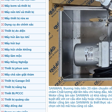
Máy bơm và thiết bị
Máy nén khí và thiết bị
Máy thiết bị rửa xe
Dụng cụ đo chính xác
Thiết bị đo điện
Máy hút ẩm lọc khí
Máy hút bụi
Máy hút chân không
Máy làm mộc
Máy Nông Nghiệp
Thiết bị phun sơn
Máy chà sàn giặt thảm
Thiết bị Garage ôtô
Thiết bị nâng hạ
SANWAN, thương hiệu trên 20 năm chuyên về 
châm Chất lượng đặt lên tiêu chí hàng đầu, ti
Thiết Bị PCCC
Motor cổng âm sàn SANWAN có khả năng chống
tuyệt đối với cơ cấu đòn bẩy hoặc chìa khóa cơ
Thiết bị quảng cáo
Motor cổng âm sàn SANWAN là thiết thực và c
Máy đóng đai
chọn với bộ mã hóa cũng có sẵn.