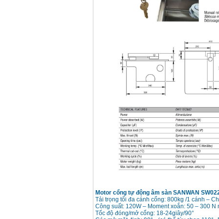
Máy cưa xích chạy
xăng Stihl MS661
Giá
:
29900000
VND
Máy cắt góc đa năng
Makita LS1019L
(1510W)
Giá
:
14068000
VND
Bộ máy khoan 100
chi tiết Bosch GSB
13RE (650W)
Giá
:
2200000
VND
Máy khoan Bosch
GSB 16RE (750W)
Giá
:
1850000
VND
Động cơ xăng Honda
GX160 (5.5HP)
Giá
:
7200000
VND
Motor cổng tự động âm sàn SANWAN SW022
Tải trọng tối đa cánh cổng: 800kg /1 cánh – C
Công suất: 120W – Moment xoắn: 50 – 300 N
Tốc độ đóng/mở cổng: 18-24giây/90°
Máy mài 100mm
Makita 9553B (710W)