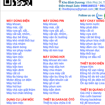
Kho
Bình Dương:
Vĩnh Phú 24, 
Điện thoại/ Zalo:
0986166533
*
091
E:
thietbiplaza@gmail.com
|
W:
thie
Follow us on
:
MÁY DÙNG ĐIỆN
MÁY DÙNG PIN
MÁY CHẠY XĂNG 
Máy khoan
Máy khoan
Máy bơm nước
Máy mài, cắt
Máy mài, cắt
Máy phát điện
Máy cưa gỗ, sắt,..
Máy cưa sắt, gỗ,..
Máy cắt cỏ
Máy cắt sắt, nhôm,..
Máy cắt sắt, nhôm,..
Máy cưa xích
Máy đục bê tông
Máy vặn ốc bulông
Máy cắt bê tông
Máy khò nhiệt thổi bụi
Máy vặn vít
Máy phun hóa chất
Máy chà nhám
Máy hút bụi
Máy phun áp lực
Máy đánh bóng
Máy thổi bụi
Máy đầm cóc / bàn
Máy soi phay router
Máy dò kim loại
Máy khoan đục
Máy bào gỗ
Máy thổi bụi
Máy làm mộc
MÁY DÙNG HƠI
Động cơ đầu nổ
Máy vặn ốc
Máy khoan khí nén
Máy vặn vít
Búa đục khí nén
THIÊT BỊ ĐO ĐIỆN
Máy bắn keo
Máy mài dũa hơi
Ampe Kìm
Máy bắn đinh
Máy chà nhám
Đồng hồ vạn năng
Máy cắt cỏ
Máy cưa máy cắt
Đồng hồ chỉ thị ph
Máy tỉa hàng rào
Máy vặn bu lông ốc vít
Đồng hồ đo trở các
Motor động cơ điện
Máy đầm khuôn cát
Đồng hồ đo điện tr
Máy hút ẩm
Máy gõ rỉ sét
Ổn áp biến áp Lioa
Máy hút bụi
Máy phun sơn
Máy chà sàn giặt thảm
Máy bắn đinh
THIỆT BỊ QUẢNG
Máy hút chân không
Máy rút Rive
Giá chữ x standy
Giá cuốn banner
DỤNG CỤ LÀM MỘC
THIÊT BỊ GARAGE ÔTÔ
Khung backdrop
Máy làm mộc
Thiết bị sửa chữa ô tô
Kệ để brochure