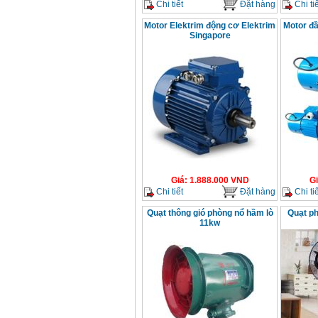
Chi tiết
Đặt hàng
Chi tiế
Motor Elektrim động cơ Elektrim
Motor đầ
Singapore
Giá
:
1.888.000
VND
G
Chi tiết
Đặt hàng
Chi tiế
Quạt thông gió phòng nổ hầm lò
Quạt p
11kw