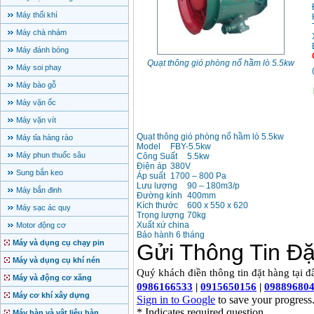
Máy thổi khí
Máy chà nhám
Máy đánh bóng
Quạt thông gió phòng nổ hầm lò 5.5kw
Máy soi phay
Máy bào gỗ
Máy vặn ốc
Máy vặn vít
Quạt thông gió phòng nổ hầm lò 5.5kw
Máy tỉa hàng rào
Model
FBY-5.5kw
Máy phun thuốc sâu
Công Suất
5.5kw
Điện áp
380V
Sung bắn keo
Áp suất
1700 – 800 Pa
Lưu lượng
90 – 180m3/p
Máy bắn đinh
Đường kính
400mm
Kích thước
600 x 550 x 620
Máy sạc ác quy
Trọng lượng
70kg
Xuất xứ china
Motor động cơ
Bảo hành 6 tháng
Máy và dụng cụ chạy pin
Máy và dụng cụ khí nén
Máy và động cơ xăng
Máy cơ khí xây dựng
Máy hàn và vật liệu hàn