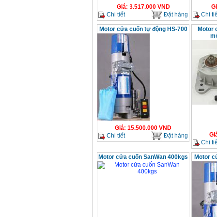
Giá
:
3.517.000
VND
G
Máy cưa xích chạy
Chi tiết
Đặt hàng
Chi tiế
xăng Stihl MS661
Giá
:
29900000
VND
Motor cửa cuốn tự động HS-700
Motor 
mở
Máy cắt góc đa năng
Makita LS1019L
(1510W)
Giá
:
14068000
VND
Bộ máy khoan 100
chi tiết Bosch GSB
13RE (650W)
Giá
:
2200000
VND
Giá
:
15.500.000
VND
Gi
Chi tiết
Đặt hàng
Máy khoan Bosch
Chi tiế
GSB 16RE (750W)
Giá
:
1850000
VND
Motor cửa cuốn SanWan 400kgs
Motor c
Động cơ xăng Honda
GX160 (5.5HP)
Giá
:
7200000
VND