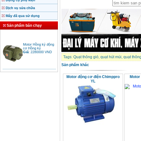
Dụng cụ phụ kiện
Dịch vụ sửa chữa
Máy đã qua sử dụng
Sản phẩm bán chạy
Motor Hồng ký động
cơ Hồng ký
Giá
:
2280000
VND
Tags:
Quạt thông gió
,
quạt hút mùi
,
quạt thôn
Sản phẩm khác
Bảng giá động cơ
diesel đầu nổ diesel
Motor động cơ điện Chimppro
Motor
Giá
:
6500000
VND
YL
Bảng giá mũi khoan
rút lõi bê tông
Giá
:
330000
VND
Máy khoan Bosch đa
năng GBH 2-26DRE
(800W)
Giá
:
3980000
VND