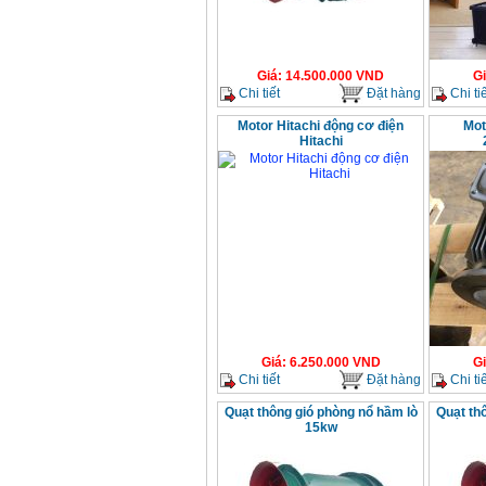
Giá
:
14.500.000
VND
G
Chi tiết
Đặt hàng
Chi tiế
Motor Hitachi động cơ điện
Mot
Hitachi
Giá
:
6.250.000
VND
G
Chi tiết
Đặt hàng
Chi tiế
Quạt thông gió phòng nổ hầm lò
Quạt th
15kw