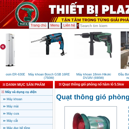
Trang chủ
Menu
Liên hệ
Dorosin ER-630E
Máy khoan Bosch GSB 16RE
Máy khoan 18mm Hikoki
Đầu Bơm 
(750W)
DV18V (690W)
nuô
Quạt thông gió phòng nổ hầm lò 5.5kw
DANH MỤC SẢN PHẨM
Máy và dụng cụ điện
Quạt thông gió phòng
Máy khoan
Máy mài
Máy cưa
Máy cắt
Máy đục bê tông