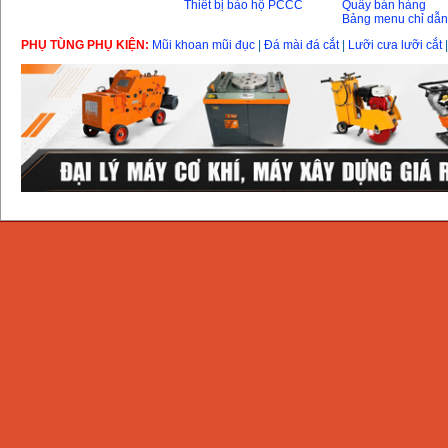
Thiết bị bảo hộ PCCC
Quầy bán hàng
Bảng menu chỉ dẫ
PHỤ TÙNG PHỤ KIỆN:
Mũi khoan mũi đục
|
Đá mài đá cắt
|
Lưỡi cưa lưỡi cắt