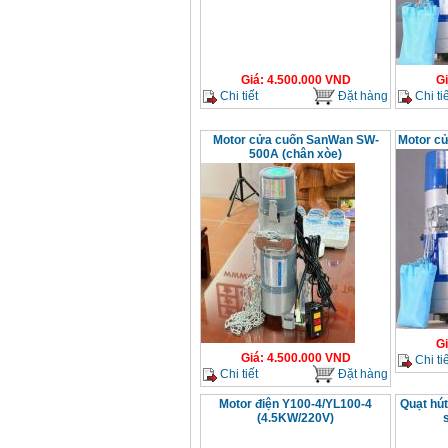
Máy mài 100mm
Makita 9553B (710W)
Giá
:
1296000
VND
Giá
:
4.500.000
VND
G
Chi tiết
Đặt hàng
Chi tiế
Motor cửa cuốn SanWan SW-
Motor c
500A (chân xòe)
G
Giá
:
4.500.000
VND
Chi tiế
Chi tiết
Đặt hàng
Motor điện Y100-4/YL100-4
Quạt hút
(4.5KW/220V)