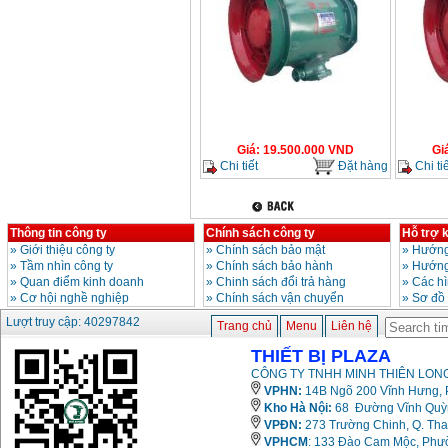
Giá
:
19.500.000
VND
Gi
Chi tiết
Đặt hàng
Chi tiế
Thông tin công ty
Chính sách công ty
Hỗ trợ 
»
Giới thiệu công ty
»
Chính sách bảo mật
»
Hướng
»
Tầm nhìn công ty
»
Chính sách bảo hành
»
Hướng
»
Quan điểm kinh doanh
»
Chinh sách đổi trả hàng
»
Các h
»
Cơ hội nghề nghiệp
»
Chính sách vận chuyển
»
Sơ đồ
Lượt truy cập: 40297842
Trang chủ
Menu
Liên hệ
THIẾT BỊ PLAZA
CÔNG TY TNHH MINH THIÊN LONG
VPHN:
14B Ngõ 200 Vĩnh Hưng, P
Kho Hà Nội:
68 Đường Vĩnh Quỳnh
VPĐN:
273 Trường Chinh, Q. Tha
VPHCM
: 133 Đào Cam Mộc, Phư