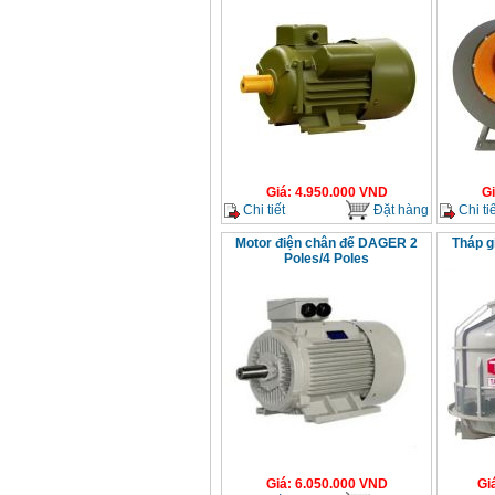
Giá
:
4.950.000
VND
G
Chi tiết
Đặt hàng
Chi tiế
Motor điện chân đế DAGER 2
Tháp g
Poles/4 Poles
Giá
:
6.050.000
VND
Gi