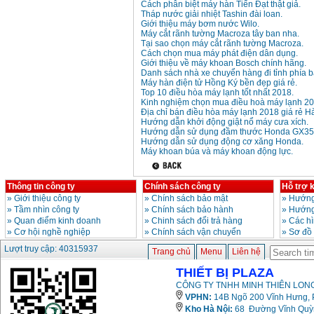
Cách phân biệt máy hàn Tiến Đạt thật giả.
Tháp nước giải nhiệt Tashin đài loan.
Máy mài 100mm
Giới thiệu máy bơm nước Wilo.
Makita 9553B (710W)
Máy cắt rãnh tường Macroza tây ban nha.
Giá
:
1296000
VND
Tại sao chọn máy cắt rãnh tường Macroza.
Cách chọn mua máy phát điện dân dụng.
Giới thiệu về máy khoan Bosch chính hãng.
Danh sách nhà xe chuyển hàng đi tỉnh phía b
Máy hàn điện tử Hồng Ký bền đẹp giá rẻ.
Top 10 điều hòa máy lạnh tốt nhất 2018.
Kinh nghiệm chọn mua điều hoà máy lạnh 20
Địa chỉ bán điều hòa máy lạnh 2018 giá rẻ Hà
Hướng dẫn khởi động giật nổ máy cưa xích.
Hướng dẫn sử dụng đầm thước Honda GX35
Hướng dẫn sử dụng động cơ xăng Honda.
Máy khoan búa và máy khoan động lực.
Thông tin công ty
Chính sách công ty
Hỗ trợ 
»
Giới thiệu công ty
»
Chính sách bảo mật
»
Hướng
»
Tầm nhìn công ty
»
Chính sách bảo hành
»
Hướng
»
Quan điểm kinh doanh
»
Chinh sách đổi trả hàng
»
Các h
»
Cơ hội nghề nghiệp
»
Chính sách vận chuyển
»
Sơ đồ
Lượt truy cập: 40315937
Trang chủ
Menu
Liên hệ
THIẾT BỊ PLAZA
CÔNG TY TNHH MINH THIÊN LONG
VPHN:
14B Ngõ 200 Vĩnh Hưng, P
Kho Hà Nội:
68 Đường Vĩnh Quỳnh