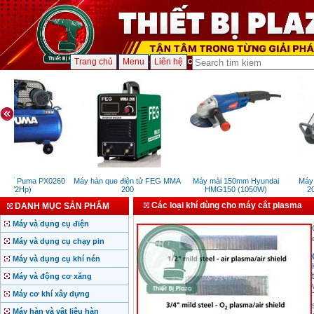
Trang chủ
Menu
Liên hệ
 khí Puma PX0260
Máy hàn que điện tử FEG MMA
Máy mài 150mm Hyundai
Máy p
(1/2Hp)
200
HMG150 (1050W)
20
Các loại khí dùng cho máy cắt plasma
DANH MỤC SẢN PHẨM
Máy và dụng cụ điện
Máy và dụng cụ chạy pin
Máy và dụng cụ khí nén
Máy và động cơ xăng
Máy cơ khí xây dựng
Máy hàn và vật liệu hàn