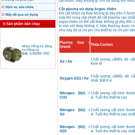
cắt nhôm, thép không gỉ. Khi sử dụng với nướ
Dịch vụ sửa chữa
Cắt plasma sử dụng Argon- Hidro
Khi cắt nhôm và thép không gỉ dày trên 0.5i
Máy đã qua sử dụng
hợp khí cung cấp nhiệt độ cắt plasma cao nh
argon-hidro có thể cắt thép không gỉ dày đến
Sản phẩm bán chạy
kì min với thép không rỉ, Nito thường được c
như này đó là chi phí cho thiết bị và chi phí vậ
Plasma Gas /
Thép Carbon
Motor Hồng ký động
Shield
cơ Hồng ký
Giá
:
2280000
VND
Chất lượng cắt/tốc độ cắt
Air / Air
Kinh tế
Bảng giá động cơ
Chất lượng cắt/tốc độ cắt
diesel đầu nổ diesel
Oxygen (O2) / Air
nhất. Rất ít xỉ
Giá
:
6500000
VND
Nitrogen (N2) /
Chất lượng cắt bình thườn
CO2
xỉ. Tuổi thọ thiết bị cao
Bảng giá mũi khoan
rút lõi bê tông
Giá
:
330000
VND
Nitrogen (N2) /
Chất lượng cắt bình thườn
Air
xỉ. Tuổi thọ thiết bị cao nhấ
Máy khoan Bosch đa
Nitrogen (N2) /
Chất lượng cắt bình thườn
năng GBH 2-26DRE
H20
xỉ. Tuổi thọ thiết bị cao nhấ
(800W)
Giá
:
3980000
VND