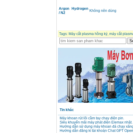
Argon Hydrogen
Không nên dùng
Máy cưa xích chạy
/ N2
xăng Stihl MS661
Giá
:
29900000
VND
Máy cắt góc đa năng
Tags:
Máy cắt plasma hồng ký
,
máy cắt plasma
Makita LS1019L
(1510W)
Giá
:
14068000
VND
Bộ máy khoan 100
chi tiết Bosch GSB
13RE (650W)
Giá
:
2200000
VND
Máy khoan Bosch
GSB 16RE (750W)
Giá
:
1850000
VND
Tin khác
Động cơ xăng Honda
GX160 (5.5HP)
Máy khoan rút lõi cầm tay chạy điện pin.
Giá
:
7200000
VND
Siêu khuyến mãi máy phát điện Elemax nhật.
Hướng dẫn sử dụng máy khoan đá chạy xăng
Hướng dẫn đăng kí tài khoản Chat GPT Open