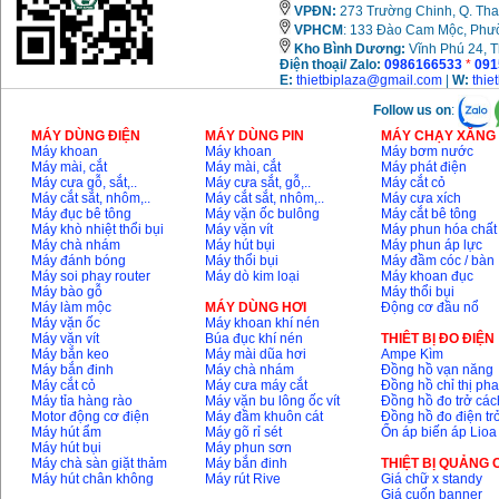
VPĐN:
273 Trường Chinh, Q. Tha
VPHCM
: 133 Đào Cam Mộc, Phư
Kho
Bình Dương:
Vĩnh Phú 24, 
Điện thoại/ Zalo:
0986166533
*
091
E:
thietbiplaza@gmail.com
|
W:
thie
Follow us on
:
MÁY DÙNG ĐIỆN
MÁY DÙNG PIN
MÁY CHẠY XĂNG 
Máy khoan
Máy khoan
Máy bơm nước
Máy mài, cắt
Máy mài, cắt
Máy phát điện
Máy cưa gỗ, sắt,..
Máy cưa sắt, gỗ,..
Máy cắt cỏ
Máy cắt sắt, nhôm,..
Máy cắt sắt, nhôm,..
Máy cưa xích
Máy đục bê tông
Máy vặn ốc bulông
Máy cắt bê tông
Máy khò nhiệt thổi bụi
Máy vặn vít
Máy phun hóa chất
Máy chà nhám
Máy hút bụi
Máy phun áp lực
Máy đánh bóng
Máy thổi bụi
Máy đầm cóc / bàn
Máy soi phay router
Máy dò kim loại
Máy khoan đục
Máy bào gỗ
Máy thổi bụi
Máy làm mộc
MÁY DÙNG HƠI
Động cơ đầu nổ
Máy vặn ốc
Máy khoan khí nén
Máy vặn vít
Búa đục khí nén
THIÊT BỊ ĐO ĐIỆN
Máy bắn keo
Máy mài dũa hơi
Ampe Kìm
Máy bắn đinh
Máy chà nhám
Đồng hồ vạn năng
Máy cắt cỏ
Máy cưa máy cắt
Đồng hồ chỉ thị ph
Máy tỉa hàng rào
Máy vặn bu lông ốc vít
Đồng hồ đo trở các
Motor động cơ điện
Máy đầm khuôn cát
Đồng hồ đo điện tr
Máy hút ẩm
Máy gõ rỉ sét
Ổn áp biến áp Lioa
Máy hút bụi
Máy phun sơn
Máy chà sàn giặt thảm
Máy bắn đinh
THIỆT BỊ QUẢNG
Máy hút chân không
Máy rút Rive
Giá chữ x standy
Giá cuốn banner