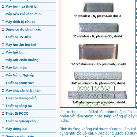
Máy bơm và thiết bị
Máy nén khí và thiết bị
Máy thiết bị rửa xe
Dụng cụ đo chính xác
Thiết bị đo điện
Máy hút ẩm lọc khí
Máy hút bụi
Máy hút chân không
Máy làm mộc
Máy Nông Nghiệp
Thiết bị phun sơn
Máy chà sàn giặt thảm
Thiết bị Garage ôtô
Thiết bị nâng hạ
là lựa chọn tốt nhất khi cắt nhôm hoặc thép kh
Thiết Bị PCCC
nhiên với tấm nhôm hoặc thép không gỉ dày t
hidro.
Thiết bị quảng cáo
Máy đóng đai
Bình thường không khí được sử dụng làm khí 
cũng như tốc độ cắt. Nước cũng được sử dụn
Dụng cụ phụ kiện