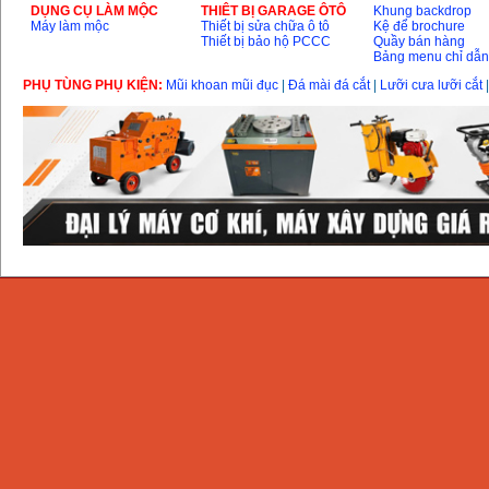
DỤNG CỤ LÀM MỘC
THIÊT BỊ GARAGE ÔTÔ
Khung backdrop
Máy làm mộc
Thiết bị sửa chữa ô tô
Kệ để brochure
Thiết bị bảo hộ PCCC
Quầy bán hàng
Bảng menu chỉ dẫ
PHỤ TÙNG PHỤ KIỆN:
Mũi khoan mũi đục
|
Đá mài đá cắt
|
Lưỡi cưa lưỡi cắt