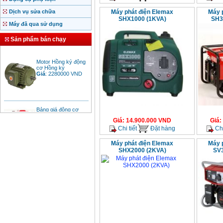
Dịch vụ sửa chữa
Máy phát điện Elemax
Máy 
SHX1000 (1KVA)
SH3
Máy đã qua sử dụng
Sản phẩm bán chạy
Motor Hồng ký động
cơ Hồng ký
Giá
:
2280000
VND
Bảng giá động cơ
diesel đầu nổ diesel
Giá
:
6500000
VND
Giá
:
14.900.000
VND
Giá
:
Chi tiết
Đặt hàng
Chi
Máy phát điện Elemax
Máy 
Bảng giá mũi khoan
SHX2000 (2KVA)
SV3
rút lõi bê tông
Giá
:
330000
VND
Máy khoan Bosch đa
năng GBH 2-26DRE
(800W)
Giá
:
3980000
VND