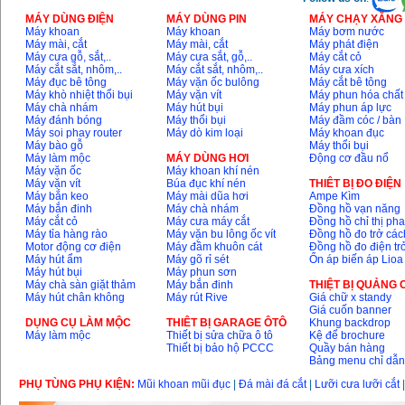
MÁY DÙNG ĐIỆN
MÁY DÙNG PIN
MÁY CHẠY XĂNG 
Máy khoan
Máy khoan
Máy bơm nước
Máy mài, cắt
Máy mài, cắt
Máy phát điện
Máy cưa gỗ, sắt,..
Máy cưa sắt, gỗ,..
Máy cắt cỏ
Máy cắt sắt, nhôm,..
Máy cắt sắt, nhôm,..
Máy cưa xích
Máy đục bê tông
Máy vặn ốc bulông
Máy cắt bê tông
Máy khò nhiệt thổi bụi
Máy vặn vít
Máy phun hóa chất
Máy chà nhám
Máy hút bụi
Máy phun áp lực
Máy đánh bóng
Máy thổi bụi
Máy đầm cóc / bàn
Máy soi phay router
Máy dò kim loại
Máy khoan đục
Máy bào gỗ
Máy thổi bụi
Máy làm mộc
MÁY DÙNG HƠI
Động cơ đầu nổ
Máy vặn ốc
Máy khoan khí nén
Máy vặn vít
Búa đục khí nén
THIÊT BỊ ĐO ĐIỆN
Máy bắn keo
Máy mài dũa hơi
Ampe Kìm
Máy bắn đinh
Máy chà nhám
Đồng hồ vạn năng
Máy cắt cỏ
Máy cưa máy cắt
Đồng hồ chỉ thị ph
Máy tỉa hàng rào
Máy vặn bu lông ốc vít
Đồng hồ đo trở các
Motor động cơ điện
Máy đầm khuôn cát
Đồng hồ đo điện tr
Máy hút ẩm
Máy gõ rỉ sét
Ổn áp biến áp Lioa
Máy hút bụi
Máy phun sơn
Máy chà sàn giặt thảm
Máy bắn đinh
THIỆT BỊ QUẢNG
Máy hút chân không
Máy rút Rive
Giá chữ x standy
Giá cuốn banner
DỤNG CỤ LÀM MỘC
THIÊT BỊ GARAGE ÔTÔ
Khung backdrop
Máy làm mộc
Thiết bị sửa chữa ô tô
Kệ để brochure
Thiết bị bảo hộ PCCC
Quầy bán hàng
Bảng menu chỉ dẫ
PHỤ TÙNG PHỤ KIỆN:
Mũi khoan mũi đục
|
Đá mài đá cắt
|
Lưỡi cưa lưỡi cắt