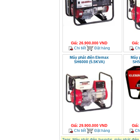
Makita 9553B (710W)
Giá
:
1296000
VND
Giá
:
26.900.000
VND
Giá
:
Chi tiết
Đặt hàng
Chi
Máy phát điện Elemax
Máy 
SH6000 (5.5KVA)
SH5
Giá
:
29.900.000
VND
Giá
:
Chi tiết
Đặt hàng
Chi
Tags:
Máy phát điện hyundai
,
máy phát điệ