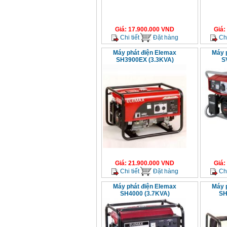
Máy cưa xích chạy
xăng Stihl MS661
Giá
:
29900000
VND
Giá
:
17.900.000
VND
Giá
:
Máy cắt góc đa năng
Chi tiết
Đặt hàng
Chi
Makita LS1019L
(1510W)
Máy phát điện Elemax
Máy 
Giá
:
14068000
VND
SH3900EX (3.3KVA)
S
Bộ máy khoan 100
chi tiết Bosch GSB
13RE (650W)
Giá
:
2200000
VND
Máy khoan Bosch
GSB 16RE (750W)
Giá
:
1850000
VND
Giá
:
21.900.000
VND
Giá
:
Chi tiết
Đặt hàng
Chi
Động cơ xăng Honda
GX160 (5.5HP)
Máy phát điện Elemax
Máy 
Giá
:
7200000
VND
SH4000 (3.7KVA)
SH
Máy mài 100mm