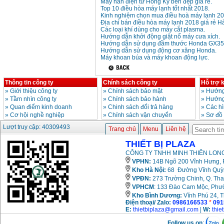
Máy hàn điện tử Hồng Ký bền đẹp giá rẻ.
Top 10 điều hòa máy lạnh tốt nhất 2018.
Kinh nghiệm chọn mua điều hoà máy lạnh 20
Địa chỉ bán điều hòa máy lạnh 2018 giá rẻ Hà
Các loại khí dùng cho máy cắt plasma.
Hướng dẫn khởi động giật nổ máy cưa xích.
Hướng dẫn sử dụng đầm thước Honda GX35
Hướng dẫn sử dụng động cơ xăng Honda.
Máy khoan búa và máy khoan động lực.
Thông tin công ty
Chính sách công ty
Hỗ trợ 
»
Giới thiệu công ty
»
Chính sách bảo mật
»
Hướng
»
Tầm nhìn công ty
»
Chính sách bảo hành
»
Hướng
»
Quan điểm kinh doanh
»
Chinh sách đổi trả hàng
»
Các h
»
Cơ hội nghề nghiệp
»
Chính sách vận chuyển
»
Sơ đồ
Lượt truy cập: 40309493
Trang chủ
Menu
Liên hệ
THIẾT BỊ PLAZA
CÔNG TY TNHH MINH THIÊN LONG
VPHN:
14B Ngõ 200 Vĩnh Hưng, P
Kho Hà Nội:
68 Đường Vĩnh Quỳnh
VPĐN:
273 Trường Chinh, Q. Tha
VPHCM
: 133 Đào Cam Mộc, Phư
Kho
Bình Dương:
Vĩnh Phú 24, 
Điện thoại/ Zalo:
0986166533
*
091
E:
thietbiplaza@gmail.com
|
W:
thie
Follow us on
: