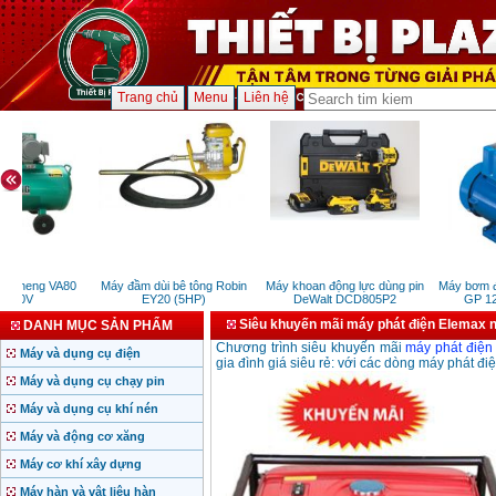
Trang chủ
Menu
Liên hệ
Fusheng VA80
Máy đầm dùi bê tông Robin
Máy khoan động lực dùng pin
Máy bơm đẩ
 380V
EY20 (5HP)
DeWalt DCD805P2
GP 129
Siêu khuyến mãi máy phát điện Elemax 
DANH MỤC SẢN PHẨM
Chương trình siêu khuyến mãi
máy phát điện
Máy và dụng cụ điện
gia đình giá siêu rẻ: với các dòng máy phát đi
Máy và dụng cụ chạy pin
Máy và dụng cụ khí nén
Máy và động cơ xăng
Máy cơ khí xây dựng
Máy hàn và vật liệu hàn