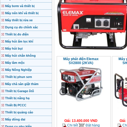
Máy bơm và thiết bị
Máy nén khí và thiết bị
Máy thiết bị rửa xe
Dụng cụ đo chính xác
Thiết bị đo điện
Máy hút ẩm lọc khí
Máy hút bụi
Máy hút chân không
Máy phát điện Elemax
Máy 
Máy làm mộc
SV2800 (2KVA)
SH
Máy Nông Nghiệp
Thiết bị phun sơn
Máy chà sàn giặt thảm
Thiết bị Garage ôtô
Thiết bị nâng hạ
Thiết Bị PCCC
Thiết bị quảng cáo
Máy đóng đai
Giá
:
13.400.000
VND
Giá
:
Chi tiết
Đặt hàng
Chi
Dụng cụ phụ kiện