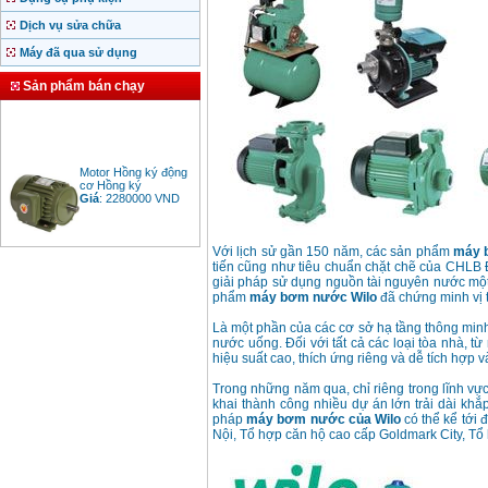
Dịch vụ sửa chữa
Máy đã qua sử dụng
Sản phẩm bán chạy
Motor Hồng ký động
cơ Hồng ký
Giá
:
2280000
VND
Với lịch sử gần 150 năm, các sản phẩm
máy 
tiến cũng như tiêu chuẩn chặt chẽ của CHLB Đ
Bảng giá động cơ
giải pháp sử dụng nguồn tài nguyên nước một 
diesel đầu nổ diesel
Giá
:
6500000
VND
phẩm
máy bơm nước
Wilo
đã chứng minh vị 
Là một phần của các cơ sở hạ tầng thông minh
nước uống. Đối với tất cả các loại tòa nhà, 
hiệu suất cao, thích ứng riêng và dễ tích hợp 
Bảng giá mũi khoan
rút lõi bê tông
Trong những năm qua, chỉ riêng trong lĩnh vự
Giá
:
330000
VND
khai thành công nhiều dự án lớn trải dài khắ
pháp
máy bơm nước của Wilo
có thể kể tới 
Nội, Tổ hợp căn hộ cao cấp Goldmark City, Tổ 
Máy khoan Bosch đa
năng GBH 2-26DRE
(800W)