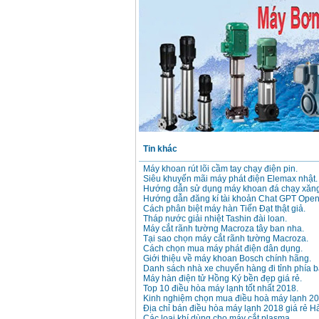
Máy mài 100mm
Makita 9553B (710W)
Giá
:
1296000
VND
Tin khác
Máy khoan rút lõi cầm tay chạy điện pin.
Siêu khuyến mãi máy phát điện Elemax nhật.
Hướng dẫn sử dụng máy khoan đá chạy xăng
Hướng dẫn đăng kí tài khoản Chat GPT Open
Cách phân biệt máy hàn Tiến Đạt thật giả.
Tháp nước giải nhiệt Tashin đài loan.
Máy cắt rãnh tường Macroza tây ban nha.
Tại sao chọn máy cắt rãnh tường Macroza.
Cách chọn mua máy phát điện dân dụng.
Giới thiệu về máy khoan Bosch chính hãng.
Danh sách nhà xe chuyển hàng đi tỉnh phía b
Máy hàn điện tử Hồng Ký bền đẹp giá rẻ.
Top 10 điều hòa máy lạnh tốt nhất 2018.
Kinh nghiệm chọn mua điều hoà máy lạnh 20
Địa chỉ bán điều hòa máy lạnh 2018 giá rẻ Hà
Các loại khí dùng cho máy cắt plasma.