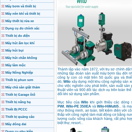
Máy bơm và thiết bị
Máy nén khí và thiết bị
Máy thiết bị rửa xe
Dụng cụ đo chính xác
Thiết bị đo điện
Máy hút ẩm lọc khí
Máy hút bụi
Máy hút chân không
Máy làm mộc
Thành lập vào năm 1872, với trụ sợ chính đặ
Máy Nông Nghiệp
những tập đoàn sản xuất máy bơm lâu đời nhấ
công ty con có mặt trên 50 quốc gia và thi
Thiết bị phun sơn
đó,
Wilo
xây dựng một khu công nghiệp sản xu
cho việc nghiên cứu phát triển, sản xuất sả
Máy chà sàn giặt thảm
thuật viên và 900 đối tác dịch vụ trên toàn t
đối khi sử dụng sản phẩm.
Thiết bị Garage ôtô
Thiết bị nâng hạ
Mục tiêu của
Wilo
khi giới thiệu các dòn
PWI
,
Wilo-PE 350EA
và
Wilo-HiMulti5
... là 
Thiết Bị PCCC
như thông minh, an toàn, tiết kiệm điện với c
thấp với công nghệ làm mát động cơ bằng nướ
Thiết bị quảng cáo
lượng cuộc sống của khách hàng, rất phù hợp 
biệt thự, resort...
Máy đóng đai
Dụng cụ phụ kiện