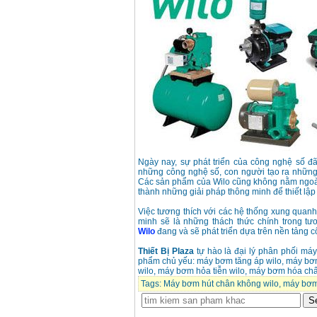
Giá
:
3980000
VND
Máy cưa xích chạy
xăng Stihl MS661
Giá
:
29900000
VND
Máy cắt góc đa năng
Makita LS1019L
(1510W)
Giá
:
14068000
VND
Bộ máy khoan 100
chi tiết Bosch GSB
13RE (650W)
Ngày nay, sự phát triển của công nghệ số đ
Giá
:
2200000
VND
những công nghệ số, con người tạo ra những 
Các sản phẩm của Wilo cũng không nằm ngoài 
thành những giải pháp thông minh để thiết l
Việc tương thích với các hệ thống xung quan
Máy khoan Bosch
minh sẽ là những thách thức chính trong t
GSB 16RE (750W)
Wilo
đang và sẽ phát triển dựa trên nền tảng cô
Giá
:
1850000
VND
Thiết Bị Plaza
tự hào là đại lý phân phối má
phẩm chủ yếu: máy bơm tăng áp wilo, máy bơ
wilo, máy bơm hỏa tiễn wilo, máy bơm hóa chất
Động cơ xăng Honda
GX160 (5.5HP)
Tags:
Máy bơm hút chân không wilo
,
máy bơm 
Giá
:
7200000
VND