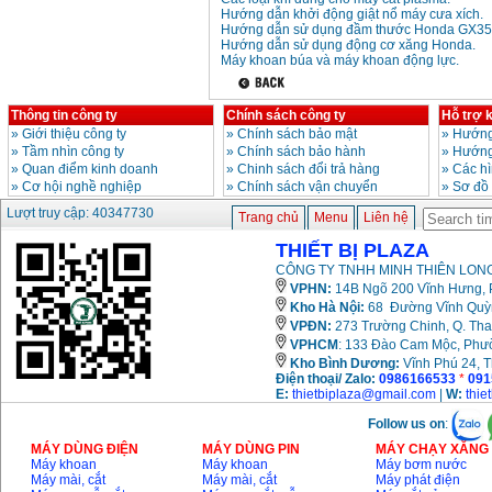
Hướng dẫn khởi động giật nổ máy cưa xích.
Hướng dẫn sử dụng đầm thước Honda GX35
Hướng dẫn sử dụng động cơ xăng Honda.
Máy khoan búa và máy khoan động lực.
Thông tin công ty
Chính sách công ty
Hỗ trợ 
»
Giới thiệu công ty
»
Chính sách bảo mật
»
Hướng
»
Tầm nhìn công ty
»
Chính sách bảo hành
»
Hướng
»
Quan điểm kinh doanh
»
Chinh sách đổi trả hàng
»
Các h
»
Cơ hội nghề nghiệp
»
Chính sách vận chuyển
»
Sơ đồ
Lượt truy cập: 40347730
Trang chủ
Menu
Liên hệ
THIẾT BỊ PLAZA
CÔNG TY TNHH MINH THIÊN LONG
VPHN:
14B Ngõ 200 Vĩnh Hưng, P
Kho Hà Nội:
68 Đường Vĩnh Quỳnh
VPĐN:
273 Trường Chinh, Q. Tha
VPHCM
: 133 Đào Cam Mộc, Phư
Kho
Bình Dương:
Vĩnh Phú 24, 
Điện thoại/ Zalo:
0986166533
*
091
E:
thietbiplaza@gmail.com
|
W:
thie
Follow us on
:
MÁY DÙNG ĐIỆN
MÁY DÙNG PIN
MÁY CHẠY XĂNG 
Máy khoan
Máy khoan
Máy bơm nước
Máy mài, cắt
Máy mài, cắt
Máy phát điện