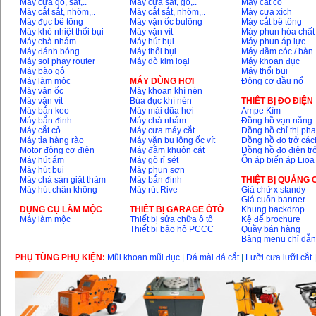
Máy cưa gỗ, sắt,..
Máy cưa sắt, gỗ,..
Máy cắt cỏ
Máy cắt sắt, nhôm,..
Máy cắt sắt, nhôm,..
Máy cưa xích
Máy đục bê tông
Máy vặn ốc bulông
Máy cắt bê tông
Máy khò nhiệt thổi bụi
Máy vặn vít
Máy phun hóa chất
Máy chà nhám
Máy hút bụi
Máy phun áp lực
Máy đánh bóng
Máy thổi bụi
Máy đầm cóc / bàn
Máy soi phay router
Máy dò kim loại
Máy khoan đục
Máy bào gỗ
Máy thổi bụi
Máy làm mộc
MÁY DÙNG HƠI
Động cơ đầu nổ
Máy vặn ốc
Máy khoan khí nén
Máy vặn vít
Búa đục khí nén
THIÊT BỊ ĐO ĐIỆN
Máy bắn keo
Máy mài dũa hơi
Ampe Kìm
Máy bắn đinh
Máy chà nhám
Đồng hồ vạn năng
Máy cắt cỏ
Máy cưa máy cắt
Đồng hồ chỉ thị ph
Máy tỉa hàng rào
Máy vặn bu lông ốc vít
Đồng hồ đo trở các
Motor động cơ điện
Máy đầm khuôn cát
Đồng hồ đo điện tr
Máy hút ẩm
Máy gõ rỉ sét
Ổn áp biến áp Lioa
Máy hút bụi
Máy phun sơn
Máy chà sàn giặt thảm
Máy bắn đinh
THIỆT BỊ QUẢNG
Máy hút chân không
Máy rút Rive
Giá chữ x standy
Giá cuốn banner
DỤNG CỤ LÀM MỘC
THIÊT BỊ GARAGE ÔTÔ
Khung backdrop
Máy làm mộc
Thiết bị sửa chữa ô tô
Kệ để brochure
Thiết bị bảo hộ PCCC
Quầy bán hàng
Bảng menu chỉ dẫ
PHỤ TÙNG PHỤ KIỆN:
Mũi khoan mũi đục
|
Đá mài đá cắt
|
Lưỡi cưa lưỡi cắt