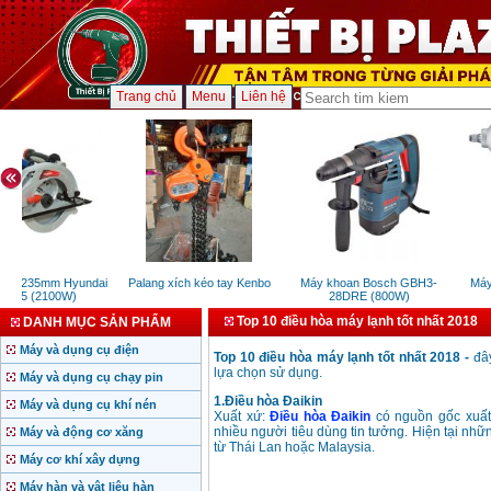
Trang chủ
Menu
Liên hệ
ĩa 235mm Hyundai
Palang xích kéo tay Kenbo
Máy khoan Bosch GBH3-
Máy 
235 (2100W)
28DRE (800W)
Top 10 điều hòa máy lạnh tốt nhất 2018
DANH MỤC SẢN PHẨM
Máy và dụng cụ điện
Top 10 điều hòa máy lạnh tốt nhất 2018 -
đâ
lựa chọn sử dụng.
Máy và dụng cụ chạy pin
1.Điều hòa Đaikin
Máy và dụng cụ khí nén
Xuất xứ:
Điều hòa Đaikin
có nguồn gốc xuất 
nhiều người tiêu dùng tin tưởng. Hiện tại nhữ
Máy và động cơ xăng
từ Thái Lan hoặc Malaysia.
Máy cơ khí xây dựng
Máy hàn và vật liệu hàn