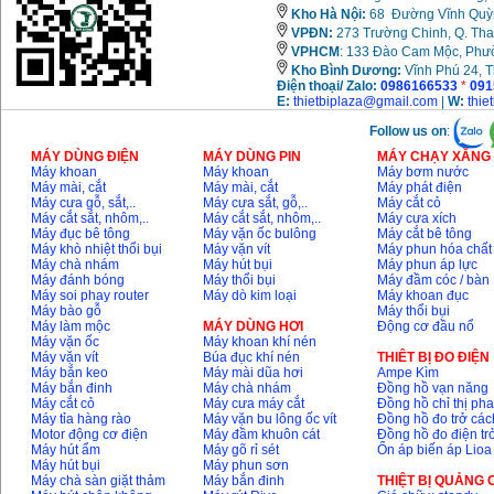
Kho Hà Nội:
68 Đường Vĩnh Quỳnh
VPĐN:
273 Trường Chinh, Q. Tha
VPHCM
: 133 Đào Cam Mộc, Phư
Kho
Bình Dương:
Vĩnh Phú 24, 
Điện thoại/ Zalo:
0986166533
*
091
E:
thietbiplaza@gmail.com
|
W:
thie
Follow us on
:
MÁY DÙNG ĐIỆN
MÁY DÙNG PIN
MÁY CHẠY XĂNG 
Máy khoan
Máy khoan
Máy bơm nước
Máy mài, cắt
Máy mài, cắt
Máy phát điện
Máy cưa gỗ, sắt,..
Máy cưa sắt, gỗ,..
Máy cắt cỏ
Máy cắt sắt, nhôm,..
Máy cắt sắt, nhôm,..
Máy cưa xích
Máy đục bê tông
Máy vặn ốc bulông
Máy cắt bê tông
Máy khò nhiệt thổi bụi
Máy vặn vít
Máy phun hóa chất
Máy chà nhám
Máy hút bụi
Máy phun áp lực
Máy đánh bóng
Máy thổi bụi
Máy đầm cóc / bàn
Máy soi phay router
Máy dò kim loại
Máy khoan đục
Máy bào gỗ
Máy thổi bụi
Máy làm mộc
MÁY DÙNG HƠI
Động cơ đầu nổ
Máy vặn ốc
Máy khoan khí nén
Máy vặn vít
Búa đục khí nén
THIÊT BỊ ĐO ĐIỆN
Máy bắn keo
Máy mài dũa hơi
Ampe Kìm
Máy bắn đinh
Máy chà nhám
Đồng hồ vạn năng
Máy cắt cỏ
Máy cưa máy cắt
Đồng hồ chỉ thị ph
Máy tỉa hàng rào
Máy vặn bu lông ốc vít
Đồng hồ đo trở các
Motor động cơ điện
Máy đầm khuôn cát
Đồng hồ đo điện tr
Máy hút ẩm
Máy gõ rỉ sét
Ổn áp biến áp Lioa
Máy hút bụi
Máy phun sơn
Máy chà sàn giặt thảm
Máy bắn đinh
THIỆT BỊ QUẢNG