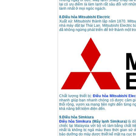
những ngày oi bức. Máy lạnh Sharp chạy rất 
lại có ưu điểm là làm lạnh rất sâu đối với n
lành nhất ở mọi ngóc ngách.
8.Điều hòa Mitsubishi Electric
Xuất xứ: Mitsubishi thành lập năm 1870. Mits
nhà máy đặt tại Thái Lan. Mitsubishi Electric 
đã không ngừng phát triển để trở thành một tr
Chất lượng thiết bị:
Điều hòa Mitsubishi Elec
nhanh giúp bạn nhanh chóng có được cảm giác
thổi rộng, vươn xa mang tiện nghi đến từng 
khả năng tiết kiệm điện đến.
9.Điều hòa Simkiura
Điều hòa Simikura
(Máy lạnh Simikura)
là d
chiếc tại Malaysia với bộ vỏ làm bằng chất liệ
nhất là không bị ngả màu theo thời gian sử 
bảo dưỡng do máy được thiết kế mặt nạ cục t