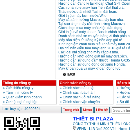
Hướng dẫn đăng kí tài khoản Chat GPT Open
Cách phân biệt máy hàn Tiến Đạt thật giả.
Tháp nước giải nhiệt Tashin đài loan.
Giới thiệu máy bơm nước Wilo.
Máy cắt rãnh tường Macroza tây ban nha.
Tại sao chọn máy cắt rãnh tường Macroza.
Cách chọn mua máy phát điện dân dụng.
Giới thiệu về máy khoan Bosch chính hãng.
Danh sách nhà xe chuyển hàng đi tỉnh phía b
Máy hàn điện tử Hồng Ký bền đẹp giá rẻ.
Kinh nghiệm chọn mua điều hoà máy lạnh 20
Địa chỉ bán điều hòa máy lạnh 2018 giá rẻ Hà
Các loại khí dùng cho máy cắt plasma.
Hướng dẫn khởi động giật nổ máy cưa xích.
Hướng dẫn sử dụng đầm thước Honda GX35
Hướng dẫn sử dụng động cơ xăng Honda.
Máy khoan búa và máy khoan động lực.
Thông tin công ty
Chính sách công ty
Hỗ trợ 
»
Giới thiệu công ty
»
Chính sách bảo mật
»
Hướng
»
Tầm nhìn công ty
»
Chính sách bảo hành
»
Hướng
»
Quan điểm kinh doanh
»
Chinh sách đổi trả hàng
»
Các h
»
Cơ hội nghề nghiệp
»
Chính sách vận chuyển
»
Sơ đồ
Lượt truy cập: 40299694
Trang chủ
Menu
Liên hệ
THIẾT BỊ PLAZA
CÔNG TY TNHH MINH THIÊN LONG
VPHN:
14B Ngõ 200 Vĩnh Hưng, P