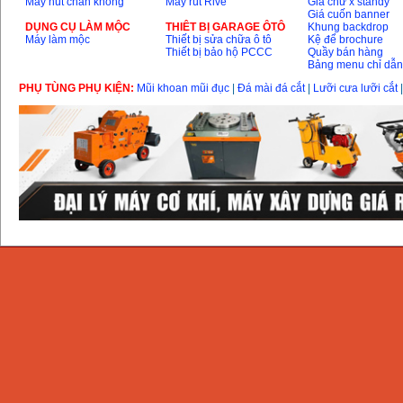
Máy hút chân không
Máy rút Rive
Giá chữ x standy
Giá cuốn banner
DỤNG CỤ LÀM MỘC
THIÊT BỊ GARAGE ÔTÔ
Khung backdrop
Máy làm mộc
Thiết bị sửa chữa ô tô
Kệ để brochure
Thiết bị bảo hộ PCCC
Quầy bán hàng
Bảng menu chỉ dẫ
PHỤ TÙNG PHỤ KIỆN:
Mũi khoan mũi đục
|
Đá mài đá cắt
|
Lưỡi cưa lưỡi cắt