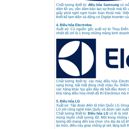
Chất lượng thiết bị:
điều hòa Samsung
có mẫ
điện tối ưu, vẫn đảm bảo tạo sự thoải mái tố
Máy cưa xích chạy
giây phút nghỉ ngơi hoàn toàn thoải mái. Hi
xăng Stihl MS661
thiết kế tam diện và động cơ Digital Inverter c
Giá
:
29900000
VND
4. Điều hòa Electrolux
Xuất xứ: Có nguồn gốc xuất xứ từ Thụy Điển.
Máy cắt góc đa năng
Makita LS1019L
nhiệt độ chỉ là 1 trong những mảng kinh doan
(1510W)
Giá
:
14068000
VND
Bộ máy khoan 100
chi tiết Bosch GSB
13RE (650W)
Giá
:
2200000
VND
Chất lượng thiết bị: các máy điều hòa Elect
sang trọng, bắt mắt đúng chất châu Âu. Điểm 
Máy khoan Bosch
các hãng khác tuy gần đây đã bắt đầu được c
GSB 16RE (750W)
khả năng điều hòa nhiệt độ thì Electrolux mà m
Giá
:
1850000
VND
5. Điều hòa LG
Xuất xứ: Tập đoàn điện tử Hàn Quốc LG Group
LG với công nghệ Hàn Quốc và được sản xuất 
Động cơ xăng Honda
GX160 (5.5HP)
Chất lượng thiết bị:
Điều hòa LG
có lẽ là một
Giá
:
7200000
VND
mong muốn chất lượng tốt. Một trong những ư
tương đối mang đến lựa chọn cho đại đa số kh
ăn mòn, điều này giúp chống gỉ sét, tăng tuổi t