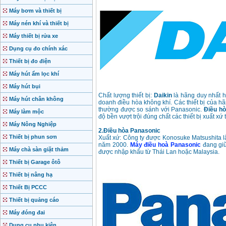
Máy bơm và thiết bị
Máy nén khí và thiết bị
Máy thiết bị rửa xe
Dụng cụ đo chính xác
Thiết bị đo điện
Máy hút ẩm lọc khí
Máy hút bụi
Chất lượng thiết bị:
Daikin
là hãng duy nhất h
Máy hút chân không
doanh điều hòa không khí. Các thiết bị của hã
thường được so sánh với Panasonic.
Điều hò
Máy làm mộc
độ bền vượt trội đúng chất các thiết bị xuất xứ
Máy Nông Nghiệp
2.Điều hòa Panasonic
Thiết bị phun sơn
Xuất xứ: Công ty được Konosuke Matsushita l
năm 2000.
Máy điều hoà Panasonic
đang giữ
Máy chà sàn giặt thảm
được nhập khẩu từ Thái Lan hoặc Malaysia.
Thiết bị Garage ôtô
Thiết bị nâng hạ
Thiết Bị PCCC
Thiết bị quảng cáo
Máy đóng đai
Dụng cụ phụ kiện