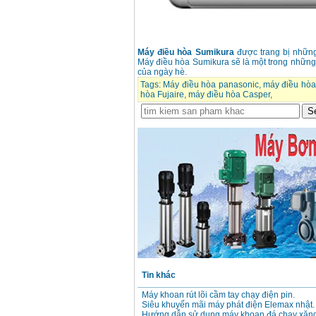
Máy điều hòa Sumikura
được trang bị những
Máy điều hòa Sumikura sẽ là một trong những
của ngày hè.
Tags:
Máy điều hòa panasonic
,
máy điều hòa
hòa Fujaire
,
máy điều hòa Casper
,
Tin khác
Máy khoan rút lõi cầm tay chạy điện pin.
Siêu khuyến mãi máy phát điện Elemax nhật.
Hướng dẫn sử dụng máy khoan đá chạy xăng