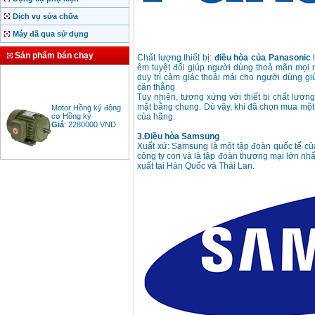
Dịch vụ sửa chữa
Máy đã qua sử dụng
Sản phẩm bán chạy
Chất lượng thiết bị:
điều hòa của Panasonic
l
êm tuyệt đối giúp người dùng thoả mãn mọi n
duy trì cảm giác thoải mái cho người dùng gi
căn thẳng
Tuy nhiên, tương xứng với thiết bị chất lượn
Motor Hồng ký động
mặt bằng chung. Dù vậy, khi đã chọn mua một c
cơ Hồng ký
của hãng.
Giá
:
2280000
VND
3.Điều hòa Samsung
Xuất xứ: Samsung là một tập đoàn quốc tế c
công ty con và là tập đoàn thương mại lớn n
xuất tại Hàn Quốc và Thái Lan.
Bảng giá động cơ
diesel đầu nổ diesel
Giá
:
6500000
VND
Bảng giá mũi khoan
rút lõi bê tông
Giá
:
330000
VND
Máy khoan Bosch đa
năng GBH 2-26DRE
(800W)
Giá
:
3980000
VND