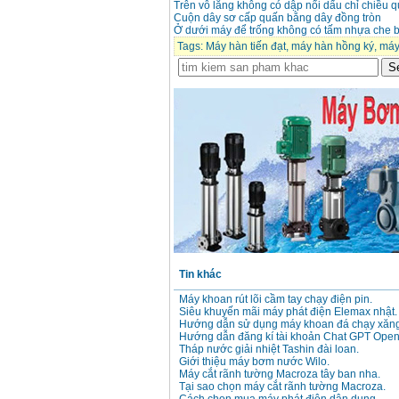
Giá
:
3980000
VND
Trên vô lăng không có dập nổi dấu chỉ chiều 
Cuộn dây sơ cấp quấn bằng dây đồng tròn
Ở dưới máy để trống không có tấm nhựa che bụ
Máy cưa xích chạy
Tags:
Máy hàn tiến đạt
,
máy hàn hồng ký
,
máy
xăng Stihl MS661
Giá
:
29900000
VND
Máy cắt góc đa năng
Makita LS1019L
(1510W)
Giá
:
14068000
VND
Bộ máy khoan 100
chi tiết Bosch GSB
13RE (650W)
Giá
:
2200000
VND
Tin khác
Máy khoan Bosch
GSB 16RE (750W)
Giá
:
1850000
VND
Máy khoan rút lõi cầm tay chạy điện pin.
Siêu khuyến mãi máy phát điện Elemax nhật.
Hướng dẫn sử dụng máy khoan đá chạy xăng
Hướng dẫn đăng kí tài khoản Chat GPT Open
Động cơ xăng Honda
Tháp nước giải nhiệt Tashin đài loan.
GX160 (5.5HP)
Giới thiệu máy bơm nước Wilo.
Giá
:
7200000
VND
Máy cắt rãnh tường Macroza tây ban nha.
Tại sao chọn máy cắt rãnh tường Macroza.