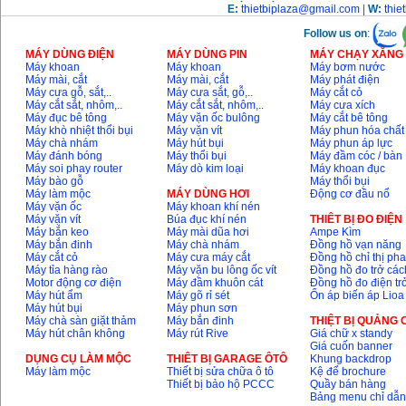
E:
thietbiplaza@gmail.com
|
W:
thie
Follow us on
:
MÁY DÙNG ĐIỆN
MÁY DÙNG PIN
MÁY CHẠY XĂNG 
Máy khoan
Máy khoan
Máy bơm nước
Máy mài, cắt
Máy mài, cắt
Máy phát điện
Máy cưa gỗ, sắt,..
Máy cưa sắt, gỗ,..
Máy cắt cỏ
Máy cắt sắt, nhôm,..
Máy cắt sắt, nhôm,..
Máy cưa xích
Máy đục bê tông
Máy vặn ốc bulông
Máy cắt bê tông
Máy khò nhiệt thổi bụi
Máy vặn vít
Máy phun hóa chất
Máy chà nhám
Máy hút bụi
Máy phun áp lực
Máy đánh bóng
Máy thổi bụi
Máy đầm cóc / bàn
Máy soi phay router
Máy dò kim loại
Máy khoan đục
Máy bào gỗ
Máy thổi bụi
Máy làm mộc
MÁY DÙNG HƠI
Động cơ đầu nổ
Máy vặn ốc
Máy khoan khí nén
Máy vặn vít
Búa đục khí nén
THIÊT BỊ ĐO ĐIỆN
Máy bắn keo
Máy mài dũa hơi
Ampe Kìm
Máy bắn đinh
Máy chà nhám
Đồng hồ vạn năng
Máy cắt cỏ
Máy cưa máy cắt
Đồng hồ chỉ thị ph
Máy tỉa hàng rào
Máy vặn bu lông ốc vít
Đồng hồ đo trở các
Motor động cơ điện
Máy đầm khuôn cát
Đồng hồ đo điện tr
Máy hút ẩm
Máy gõ rỉ sét
Ổn áp biến áp Lioa
Máy hút bụi
Máy phun sơn
Máy chà sàn giặt thảm
Máy bắn đinh
THIỆT BỊ QUẢNG
Máy hút chân không
Máy rút Rive
Giá chữ x standy
Giá cuốn banner
DỤNG CỤ LÀM MỘC
THIÊT BỊ GARAGE ÔTÔ
Khung backdrop
Máy làm mộc
Thiết bị sửa chữa ô tô
Kệ để brochure
Thiết bị bảo hộ PCCC
Quầy bán hàng
Bảng menu chỉ dẫ