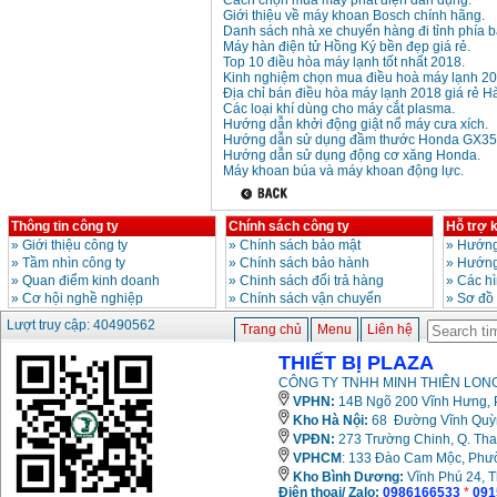
Cách chọn mua máy phát điện dân dụng.
Giới thiệu về máy khoan Bosch chính hãng.
Danh sách nhà xe chuyển hàng đi tỉnh phía b
Máy mài 100mm
Makita 9553B (710W)
Máy hàn điện tử Hồng Ký bền đẹp giá rẻ.
Giá
:
1296000
VND
Top 10 điều hòa máy lạnh tốt nhất 2018.
Kinh nghiệm chọn mua điều hoà máy lạnh 20
Địa chỉ bán điều hòa máy lạnh 2018 giá rẻ Hà
Các loại khí dùng cho máy cắt plasma.
Hướng dẫn khởi động giật nổ máy cưa xích.
Hướng dẫn sử dụng đầm thước Honda GX35
Hướng dẫn sử dụng động cơ xăng Honda.
Máy khoan búa và máy khoan động lực.
Thông tin công ty
Chính sách công ty
Hỗ trợ 
»
Giới thiệu công ty
»
Chính sách bảo mật
»
Hướng
»
Tầm nhìn công ty
»
Chính sách bảo hành
»
Hướng
»
Quan điểm kinh doanh
»
Chinh sách đổi trả hàng
»
Các h
»
Cơ hội nghề nghiệp
»
Chính sách vận chuyển
»
Sơ đồ
Lượt truy cập: 40490562
Trang chủ
Menu
Liên hệ
THIẾT BỊ PLAZA
CÔNG TY TNHH MINH THIÊN LONG
VPHN:
14B Ngõ 200 Vĩnh Hưng, P
Kho Hà Nội:
68 Đường Vĩnh Quỳnh
VPĐN:
273 Trường Chinh, Q. Tha
VPHCM
: 133 Đào Cam Mộc, Phư
Kho
Bình Dương:
Vĩnh Phú 24, 
Điện thoại/ Zalo:
0986166533
*
091