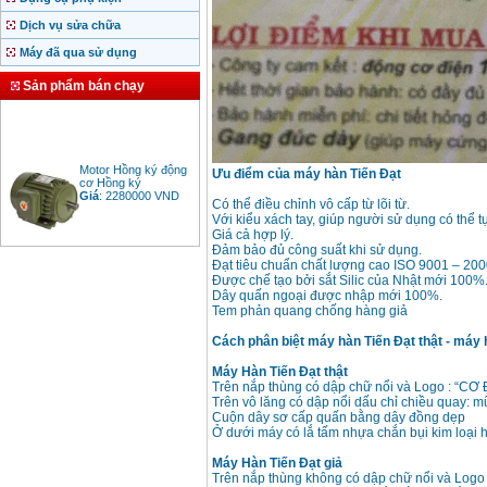
Dịch vụ sửa chữa
Máy đã qua sử dụng
Sản phẩm bán chạy
Motor Hồng ký động
Ưu điểm của máy hàn Tiến Đạt
cơ Hồng ký
Giá
:
2280000
VND
Có thể điều chỉnh vô cấp từ lõi từ.
Với kiểu xách tay, giúp người sử dụng có thể t
Giá cả hợp lý.
Đảm bảo đủ công suất khi sử dụng.
Đạt tiêu chuẩn chất lượng cao ISO 9001 – 200
Bảng giá động cơ
Được chế tạo bởi sắt Silic của Nhật mới 100%
diesel đầu nổ diesel
Giá
:
6500000
VND
Dây quấn ngoại được nhập mới 100%.
Tem phản quang chống hàng giả
Cách phân biệt máy hàn Tiến Đạt thật - máy h
Bảng giá mũi khoan
Máy Hàn Tiến Đạt thật
rút lõi bê tông
Giá
:
330000
VND
Trên nắp thùng có dập chữ nổi và Logo : “CƠ
Trên vô lăng có dập nổi dấu chỉ chiều quay: mũ
Cuộn dây sơ cấp quấn bằng dây đồng dẹp
Ở dưới máy có lắ tấm nhựa chắn bụi kim loại 
Máy khoan Bosch đa
năng GBH 2-26DRE
Máy Hàn Tiến Đạt giả
(800W)
Trên nắp thùng không có dập chữ nổi và Log