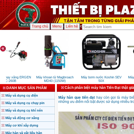
Trang chủ
Menu
Liên hệ
cỏ chạy xăng ERGEN
Máy khoan từ Magbroach
Máy bơm nước Koshin SEV
Máy 
EBC-260B
MD40 (1150W)
50X
Cách phân biệt máy hàn Tiến Đạt thật giả
DANH MỤC SẢN PHẨM
Máy và dụng cụ điện
Máy hàn que tiến đạt
hay còn gọi là máy bi
những ưu điểm nổi bật được sử dụng nhiều tro
Máy và dụng cụ chạy pin
Máy và dụng cụ khí nén
Máy và động cơ xăng
Máy cơ khí xây dựng
Máy hàn và vật liệu hàn