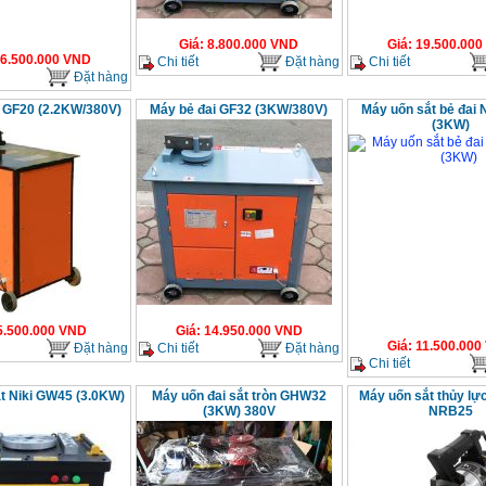
Giá
:
8.800.000
VND
Giá
:
19.500.000
6.500.000
VND
Chi tiết
Đặt hàng
Chi tiết
Đặt hàng
i GF20 (2.2KW/380V)
Máy bẻ đai GF32 (3KW/380V)
Máy uốn sắt bẻ đai 
(3KW)
5.500.000
VND
Giá
:
14.950.000
VND
Giá
:
11.500.000
Đặt hàng
Chi tiết
Đặt hàng
Chi tiết
t Niki GW45 (3.0KW)
Máy uốn đai sắt tròn GHW32
Máy uốn sắt thủy lự
(3KW) 380V
NRB25