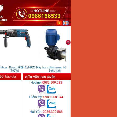
hoan Bosch GBH 2-24RE
Máy bơm định lượng hóa chất
Máy bào gỗ cầm tay DeWalt
(790W)
Seko Italy
D26676 (550W)
ửi báo giá
Tư vấn trực tuyến
Hotline
: 0986.166.533
Diễm My
: 0988.968.044
Hải Yến
: 0936.390.588