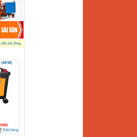
 nền bê tông
,
 (4KW)
VND
Đặt hàng