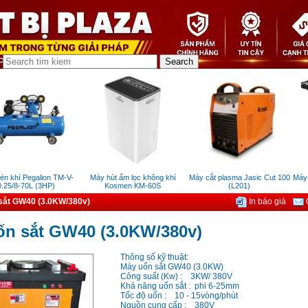
khí Pegalion TM-V-
Máy hút ẩm lọc không khí
Máy cắt plasma Jasic Cut 100
Máy k
5/8-70L (3HP)
Kosmen KM-60S
(L201)
sắt GW40 (3.0KW/380v)
In báo giá
G
ốn sắt GW40 (3.0KW/380v)
Thông số kỹ thuật:
Máy uốn sắt GW40 (3.0KW)
Công suất (Kw) : 3KW/ 380V
Khả năng uốn sắt : phi 6-25mm
Tốc độ uốn : 10 - 15vòng/phút
Nguồn cung cấp : 380V