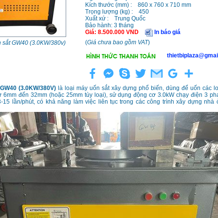
Kích thước (mm) : 860 x 760 x 710 mm
Trọng lượng (kg) : 450
Xuất xứ : Trung Quốc
Bảo hành: 3 tháng
Giá
:
8.500.000
VND
In báo giá
(
Giá chưa bao gồm VAT
)
 sắt GW40 (3.0KW/380v)
thietbiplaza@gmai
 GW40 (3.0KW/380V)
là loại máy uốn sắt xây dựng phổ biến, dùng để uốn các lo
ừ 6mm đến 32mm (hoặc 25mm tùy loại), sử dụng động cơ 3.0kW chạy điện 3 pha
-15 lần/phút, có khả năng làm việc liên tục trong các công trình xây dựng nhà