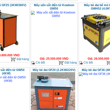
i GF25 (3KW/380V)
Máy uốn sắt điện tử Kowloon
Máy bẻ đai bể mỏ 
GW50
GWH52 (4.0K
8.800.000
VND
Giá
:
25.500.000
VND
Giá
:
26.500.000
Đặt hàng
Chi tiết
Đặt hàng
Chi tiết
 sắt điện tử GW50
Máy bẻ đai GF20 (2.2KW/220V)
Máy bẻ đai GF36 (4
(4KW)