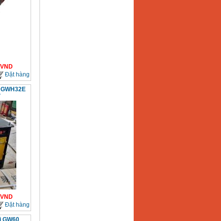
VND
Đặt hàng
òn GWH32E
V
VND
Đặt hàng
ai GW60