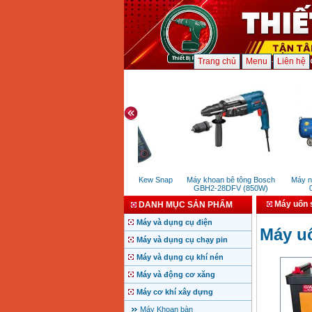
Trang chủ
Menu
Liên hệ
Ampe kìm Kyoritsu Kew Snap
Máy khoan bê tông Bosch
Máy nén 
203
GBH2-28DFV (850W)
0.2
Máy uốn 
DANH MỤC SẢN PHẨM
Máy và dụng cụ điện
Máy u
Máy và dụng cụ chạy pin
Máy và dụng cụ khí nén
Máy và động cơ xăng
Máy cơ khí xây dựng
Máy Khoan bàn