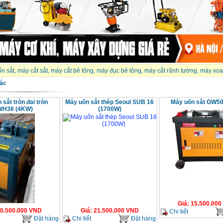
n sắt
,
máy cắt sắt
,
máy cắt bê tông
,
máy đục bê tông
,
máy cắt rãnh tường
,
máy xoa
ác
sắt tròn đai tròn
Máy uốn sắt thép Seoul SUB 16
Máy uốn sắt GW50
H36 (4KW)
(1700W)
Giá
:
15.500.000
0.500.000
VND
Giá
:
21.500.000
VND
Chi tiết
Đặt hàng
Chi tiết
Đặt hàng