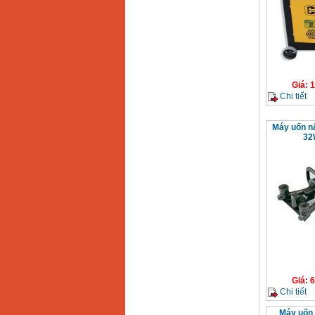
Giá
:
1
Chi tiết
Máy uốn n
32
Giá
:
6
Chi tiết
Máy uốn 