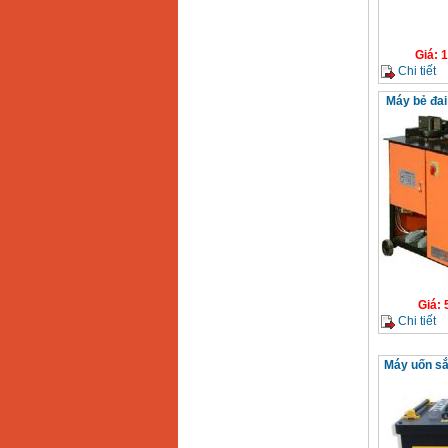
Giá
:
1
Chi tiết
Máy bẻ đa
Giá
:
Chi tiết
Máy uốn sắ