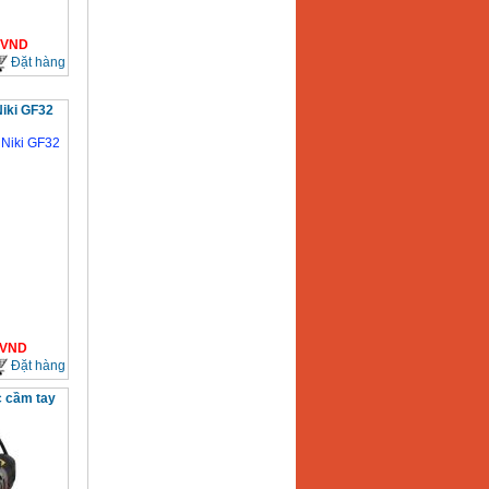
VND
Đặt hàng
Niki GF32
VND
Đặt hàng
c cầm tay