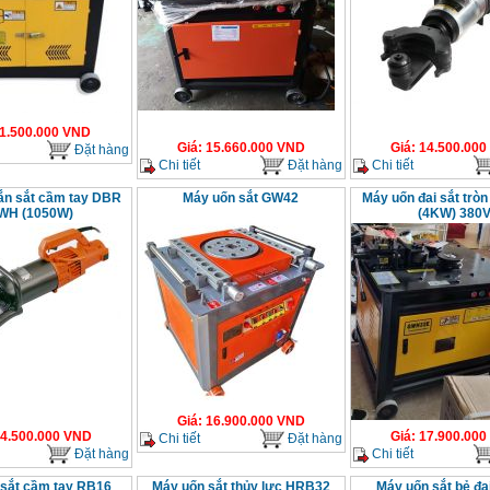
1.500.000
VND
Giá
:
15.660.000
VND
Giá
:
14.500.000
Đặt hàng
Chi tiết
Đặt hàng
Chi tiết
ắn sắt cầm tay DBR
Máy uốn sắt GW42
Máy uốn đai sắt tr
WH (1050W)
(4KW) 380
Giá
:
16.900.000
VND
4.500.000
VND
Giá
:
17.900.000
Chi tiết
Đặt hàng
Đặt hàng
Chi tiết
sắt cầm tay RB16
Máy uốn sắt thủy lực HRB32
Máy uốn sắt bẻ đ