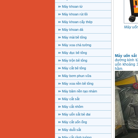
Máy khoan từ
Máy khoan rút lõi
Máy khoan cấy thép
Máy uốn
Máy khoan đá
Máy mài bê tông
Máy xoa chà tường
Máy đục bê tông
Máy uốn sắt
đường kính t
Máy trộn bê tông
uốn khoảng 3
Máy cắt bê tông
hầm.
Máy bơm phun vữa
Máy xoa nền bê tông
Máy băm nền tạo nhám
Máy cắt sắt
Máy cắt nhôm
Máy uốn sắt bẻ đai
Máy cắt uốn ống
Máy duỗi sắt
Máy cắt rãnh tường