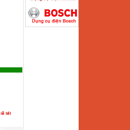
Máy hàn que điện tử
Hồng ký HK200E
Giá
:
4100000
VND
Máy hàn que điện tử
Hồng Ký HK200N
Giá
:
2870000
VND
Máy bơm nước
Koshin SEV 50X
Giá
:
5750000
VND