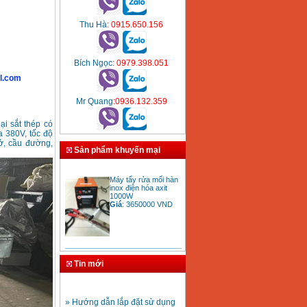
Thu Hà
: 0915.650.156
Bích Ngọc
: 0979.398.051
l.com
Mr Quang
:0936.132.359
ại sắt thép có
 380V, tốc độ
 ở, cầu đường,
Sản phẩm khuyến mại
Máy tẩy rửa mối hàn
inox điện hóa axit
1000W
Giá
:
3650000
VND
Bảng giá mũi khoan
rút lõi bê tông
Tin mới
Giá
:
330000
VND
» Hướng dẫn lắp đặt sử dụng
máy hàn ống nhựa HDPE
Mũi khoan rút lõi bê