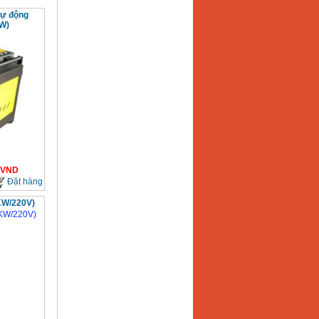
tự động
W)
VND
Đặt hàng
KW/220V)