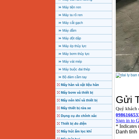
Máy tiện ren
Máy ta rô ren
Máy cắt gạch
Máy đầm
Máy đột dập
Máy ép thủy lực
Máy bơm thủy lực
Máy vát mép
Máy buộc đai thép
Bộ đàm cầm tay
Máy hàn và vật liệu hàn
Máy bơm và thiết bị
Máy nén khí và thiết bị
Máy thiết bị rửa xe
Dụng cụ đo chính xác
Thiết bị đo điện
Máy hút ẩm lọc khí