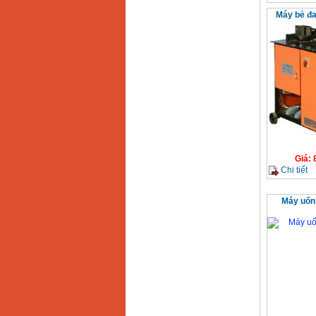
13RE (650W)
Máy bẻ đa
Giá
:
2200000
VND
Máy khoan Bosch
GSB 16RE (750W)
Giá
:
1850000
VND
Động cơ xăng Honda
GX160 (5.5HP)
Giá
:
7200000
VND
Giá
:
Chi tiết
Máy mài 100mm
Makita 9553B (710W)
Máy uốn
Giá
:
1296000
VND