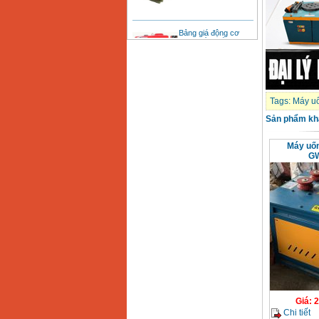
Bảng giá động cơ
diesel đầu nổ diesel
Giá
:
6500000
VND
Bảng giá mũi khoan
rút lõi bê tông
Giá
:
330000
VND
Tags:
Máy uố
Sản phẩm kh
Máy khoan Bosch đa
Máy uốn 
năng GBH 2-26DRE
GW
(800W)
Giá
:
3980000
VND
Máy cưa xích chạy
xăng Stihl MS661
Giá
:
29900000
VND
Máy cắt góc đa năng
Makita LS1019L
(1510W)
Giá
:
14068000
VND
Giá
:
2
Bộ máy khoan 100
Chi tiết
chi tiết Bosch GSB