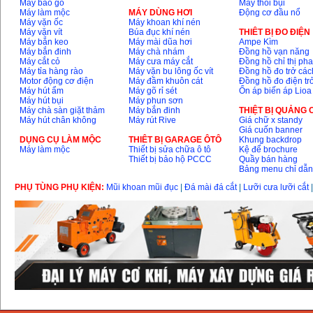
Máy bào gỗ
Máy thổi bụi
Máy làm mộc
MÁY DÙNG HƠI
Động cơ đầu nổ
Máy vặn ốc
Máy khoan khí nén
Máy vặn vít
Búa đục khí nén
THIÊT BỊ ĐO ĐIỆN
Máy bắn keo
Máy mài dũa hơi
Ampe Kìm
Máy bắn đinh
Máy chà nhám
Đồng hồ vạn năng
Máy cắt cỏ
Máy cưa máy cắt
Đồng hồ chỉ thị ph
Máy tỉa hàng rào
Máy vặn bu lông ốc vít
Đồng hồ đo trở các
Motor động cơ điện
Máy đầm khuôn cát
Đồng hồ đo điện tr
Máy hút ẩm
Máy gõ rỉ sét
Ổn áp biến áp Lioa
Máy hút bụi
Máy phun sơn
Máy chà sàn giặt thảm
Máy bắn đinh
THIỆT BỊ QUẢNG
Máy hút chân không
Máy rút Rive
Giá chữ x standy
Giá cuốn banner
DỤNG CỤ LÀM MỘC
THIÊT BỊ GARAGE ÔTÔ
Khung backdrop
Máy làm mộc
Thiết bị sửa chữa ô tô
Kệ để brochure
Thiết bị bảo hộ PCCC
Quầy bán hàng
Bảng menu chỉ dẫ
PHỤ TÙNG PHỤ KIỆN:
Mũi khoan mũi đục
|
Đá mài đá cắt
|
Lưỡi cưa lưỡi cắt