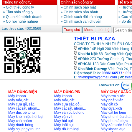
Thông tin công ty
Chính sách công ty
Hỗ trợ 
»
Giới thiệu công ty
»
Chính sách bảo mật
»
Hướng
»
Tầm nhìn công ty
»
Chính sách bảo hành
»
Hướng
»
Quan điểm kinh doanh
»
Chinh sách đổi trả hàng
»
Các h
»
Cơ hội nghề nghiệp
»
Chính sách vận chuyển
»
Sơ đồ
Lượt truy cập: 40310569
Trang chủ
Menu
Liên hệ
THIẾT BỊ PLAZA
CÔNG TY TNHH MINH THIÊN LONG
VPHN:
14B Ngõ 200 Vĩnh Hưng, P
Kho Hà Nội:
68 Đường Vĩnh Quỳnh
VPĐN:
273 Trường Chinh, Q. Tha
VPHCM
: 133 Đào Cam Mộc, Phư
Kho
Bình Dương:
Vĩnh Phú 24, 
Điện thoại/ Zalo:
0986166533
*
091
E:
thietbiplaza@gmail.com
|
W:
thie
Follow us on
:
MÁY DÙNG ĐIỆN
MÁY DÙNG PIN
MÁY CHẠY XĂNG 
Máy khoan
Máy khoan
Máy bơm nước
Máy mài, cắt
Máy mài, cắt
Máy phát điện
Máy cưa gỗ, sắt,..
Máy cưa sắt, gỗ,..
Máy cắt cỏ
Máy cắt sắt, nhôm,..
Máy cắt sắt, nhôm,..
Máy cưa xích
Máy đục bê tông
Máy vặn ốc bulông
Máy cắt bê tông
Máy khò nhiệt thổi bụi
Máy vặn vít
Máy phun hóa chất
Máy chà nhám
Máy hút bụi
Máy phun áp lực
Máy đánh bóng
Máy thổi bụi
Máy đầm cóc / bàn
Máy soi phay router
Máy dò kim loại
Máy khoan đục