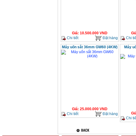
Giá
:
10.500.000
VND
Gi
Chi tiết
Đặt hàng
Chi tiế
Máy uốn sắt 36mm GW60 (4KW)
Máy uố
Giá
:
25.000.000
VND
Gi
Chi tiết
Đặt hàng
Chi tiế