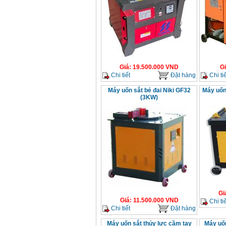
Giá
:
19.500.000
VND
G
Chi tiết
Đặt hàng
Chi tiế
Máy uốn sắt bẻ đai Niki GF32
Máy uốn
(3KW)
Gi
Giá
:
11.500.000
VND
Chi tiế
Chi tiết
Đặt hàng
Máy uốn sắt thủy lực cầm tay
Máy uố