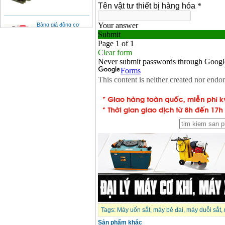
Bảng giá động cơ
diesel đầu nổ diesel
Giá
:
6500000
VND
Bảng giá mũi khoan
rút lõi bê tông
Giá
:
330000
VND
Máy khoan Bosch đa
năng GBH 2-26DRE
(800W)
Giá
:
3980000
VND
Máy cưa xích chạy
xăng Stihl MS661
Giá
:
29900000
VND
Máy cắt góc đa năng
Makita LS1019L
(1510W)
Giá
:
14068000
VND
Tags:
Máy uốn sắt
,
máy bẻ đai
,
máy duỗi sắt
,
Sản phẩm khác
Bộ máy khoan 100