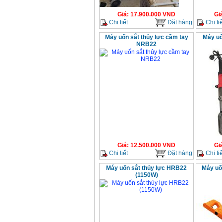
Giá
:
17.900.000
VND
Gi
Chi tiết
Đặt hàng
Chi tiế
Máy uốn sắt thủy lực cầm tay
Máy uố
NRB22
Giá
:
12.500.000
VND
Gi
Chi tiết
Đặt hàng
Chi tiế
Máy uốn sắt thủy lực HRB22
Máy uố
(1150W)