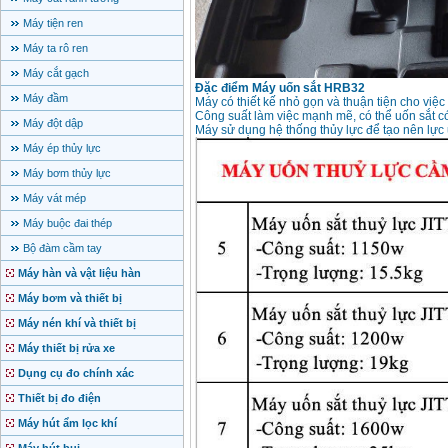
Máy tiện ren
Máy ta rô ren
Máy cắt gạch
Đặc điểm Máy uốn sắt HRB32
Máy đầm
Máy có thiết kế nhỏ gọn và thuận tiện cho việ
Công suất làm việc mạnh mẽ, có thể uốn sắt 
Máy đột dập
Máy sử dụng hệ thống thủy lực để tạo nên lự
Máy ép thủy lực
Máy bơm thủy lực
Máy vát mép
Máy buộc đai thép
Bộ đàm cầm tay
Máy hàn và vật liệu hàn
Máy bơm và thiết bị
Máy nén khí và thiết bị
Máy thiết bị rửa xe
Dụng cụ đo chính xác
Thiết bị đo điện
Máy hút ẩm lọc khí