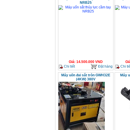
NRB25
Giá
:
14.500.000
VND
Gi
Chi tiết
Đặt hàng
Chi tiế
Máy uốn đai sắt tròn GWH32E
Máy u
(4KW) 380V