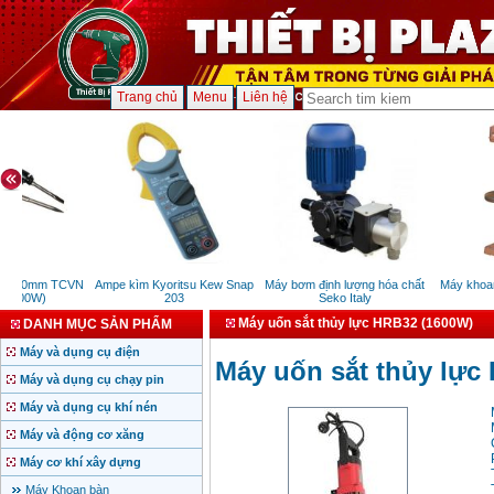
Trang chủ
Menu
Liên hệ
ng 30mm TCVN
Ampe kìm Kyoritsu Kew Snap
Máy bơm định lượng hóa chất
Máy khoan 
1400W)
203
Seko Italy
Máy uốn sắt thủy lực HRB32 (1600W)
DANH MỤC SẢN PHẨM
Máy và dụng cụ điện
Máy uốn sắt thủy lực
Máy và dụng cụ chạy pin
Máy và dụng cụ khí nén
Máy và động cơ xăng
Máy cơ khí xây dựng
Máy Khoan bàn