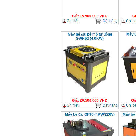
Giá
:
15.500.000
VND
G
Chi tiết
Đặt hàng
Chi tiế
Máy bẻ đai bể mỏ tự động
Máy u
GWH52 (4.0KW)
Giá
:
26.500.000
VND
Gi
Chi tiết
Đặt hàng
Chi tiế
Máy bẻ đai GF36 (4KW/220V)
Máy bẻ 