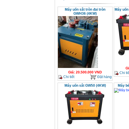
chi tiết Bosch GSB
13RE (650W)
Giá
:
2200000
VND
Máy uốn sắt tròn đai tròn
Máy uốn
GWH36 (4KW)
Máy khoan Bosch
GSB 16RE (750W)
Giá
:
1850000
VND
Động cơ xăng Honda
GX160 (5.5HP)
Giá
:
7200000
VND
G
Giá
:
20.500.000
VND
Chi tiế
Chi tiết
Đặt hàng
Máy mài 100mm
Makita 9553B (710W)
Giá
:
1296000
VND
Máy uốn sắt GW50 (4KW)
Máy bẻ