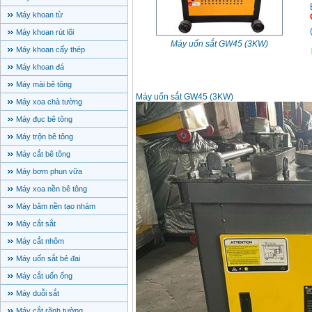
Máy khoan từ
Máy khoan rút lõi
Máy uốn sắt GW45 (3KW)
Máy khoan cấy thép
Máy khoan đá
Máy mài bê tông
Máy uốn sắt GW45 (3KW)
Máy xoa chà tường
Máy đục bê tông
Máy trộn bê tông
Máy cắt bê tông
Máy bơm phun vữa
Máy xoa nền bê tông
Máy băm nền tạo nhám
Máy cắt sắt
Máy cắt nhôm
Máy uốn sắt bẻ đai
Máy cắt uốn ống
Máy duỗi sắt
Máy cắt rãnh tường