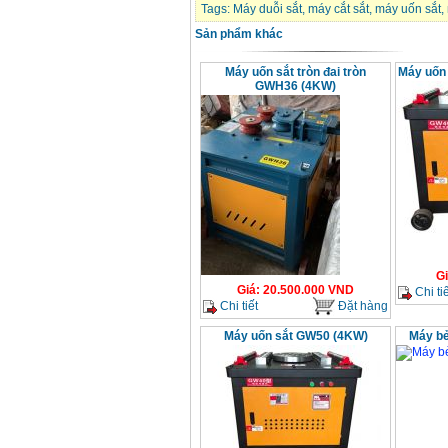
Tags:
Máy duỗi sắt
,
máy cắt sắt
,
máy uốn sắt
,
Sản phẩm khác
Máy khoan Bosch
GSB 16RE (750W)
Máy uốn sắt tròn đai tròn
Máy uốn
Giá
:
1850000
VND
GWH36 (4KW)
Động cơ xăng Honda
GX160 (5.5HP)
Giá
:
7200000
VND
Máy mài 100mm
Makita 9553B (710W)
Giá
:
1296000
VND
G
Giá
:
20.500.000
VND
Chi tiế
Chi tiết
Đặt hàng
Máy uốn sắt GW50 (4KW)
Máy bẻ