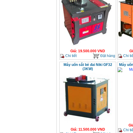
Giá
:
19.500.000
VND
G
Chi tiết
Đặt hàng
Chi tiế
Máy uốn sắt bẻ đai Niki GF32
Máy uốn
(3KW)
Gi
Giá
:
11.500.000
VND
Chi tiế