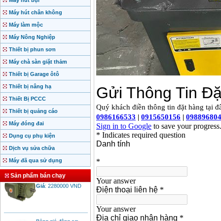
Máy hút bụi
Máy hút chân không
Máy làm mộc
Máy Nông Nghiệp
Thiết bị phun sơn
Máy chà sàn giặt thảm
Thiết bị Garage ôtô
Thiết bị nâng hạ
Thiết Bị PCCC
Thiết bị quảng cáo
Máy đóng đai
Dụng cụ phụ kiện
Dịch vụ sửa chữa
Máy đã qua sử dụng
Motor Hồng ký động
cơ Hồng ký
Sản phẩm bán chạy
Giá
:
2280000
VND
Bảng giá động cơ