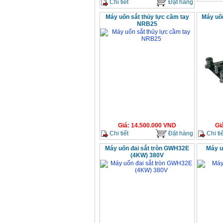
Chi tiết
Đặt hàng
Máy uốn sắt thủy lực cầm tay
Máy uố
NRB25
Giá
:
14.500.000
VND
Gi
Chi tiết
Đặt hàng
Chi tiế
Máy uốn đai sắt tròn GWH32E
Máy u
(4KW) 380V