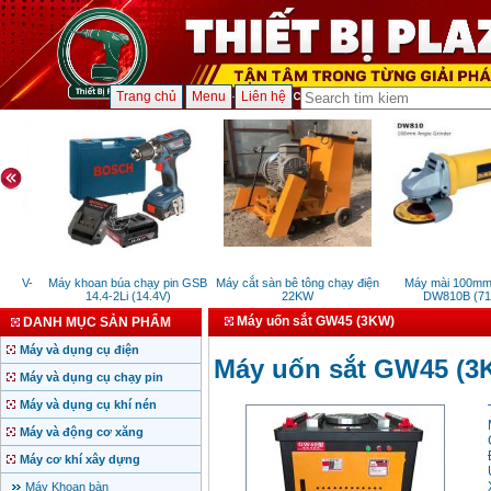
Trang chủ
Menu
Liên hệ
M-V-
Máy khoan búa chạy pin GSB
Máy cắt sàn bê tông chạy điện
Máy mài 100mm D
14.4-2Li (14.4V)
22KW
DW810B (710
Máy uốn sắt GW45 (3KW)
DANH MỤC SẢN PHẨM
Máy và dụng cụ điện
Máy uốn sắt GW45 (3
Máy và dụng cụ chạy pin
Máy và dụng cụ khí nén
Máy và động cơ xăng
Máy cơ khí xây dựng
Máy Khoan bàn