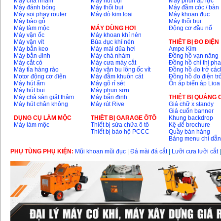
Máy chà nhám
Máy hút bụi
Máy phun áp lực
Máy đánh bóng
Máy thổi bụi
Máy đầm cóc / bàn
Máy soi phay router
Máy dò kim loại
Máy khoan đục
Máy bào gỗ
Máy thổi bụi
Máy làm mộc
MÁY DÙNG HƠI
Động cơ đầu nổ
Máy vặn ốc
Máy khoan khí nén
Máy vặn vít
Búa đục khí nén
THIÊT BỊ ĐO ĐIỆN
Máy bắn keo
Máy mài dũa hơi
Ampe Kìm
Máy bắn đinh
Máy chà nhám
Đồng hồ vạn năng
Máy cắt cỏ
Máy cưa máy cắt
Đồng hồ chỉ thị ph
Máy tỉa hàng rào
Máy vặn bu lông ốc vít
Đồng hồ đo trở các
Motor động cơ điện
Máy đầm khuôn cát
Đồng hồ đo điện tr
Máy hút ẩm
Máy gõ rỉ sét
Ổn áp biến áp Lioa
Máy hút bụi
Máy phun sơn
Máy chà sàn giặt thảm
Máy bắn đinh
THIỆT BỊ QUẢNG
Máy hút chân không
Máy rút Rive
Giá chữ x standy
Giá cuốn banner
DỤNG CỤ LÀM MỘC
THIÊT BỊ GARAGE ÔTÔ
Khung backdrop
Máy làm mộc
Thiết bị sửa chữa ô tô
Kệ để brochure
Thiết bị bảo hộ PCCC
Quầy bán hàng
Bảng menu chỉ dẫ
PHỤ TÙNG PHỤ KIỆN:
Mũi khoan mũi đục
|
Đá mài đá cắt
|
Lưỡi cưa lưỡi cắt