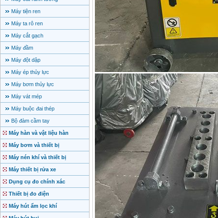
Máy tiện ren
Máy ta rô ren
Máy cắt gạch
Máy đầm
Máy đột dập
Máy ép thủy lực
Máy bơm thủy lực
Máy vát mép
Máy buộc đai thép
Bộ đàm cầm tay
Máy hàn và vật liệu hàn
Máy bơm và thiết bị
Máy nén khí và thiết bị
Máy thiết bị rửa xe
Dụng cụ đo chính xác
Thiết bị đo điện
Máy hút ẩm lọc khí