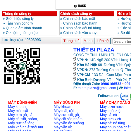
Thông tin công ty
Chính sách công ty
Hỗ trợ 
»
Giới thiệu công ty
»
Chính sách bảo mật
»
Hướng
»
Tầm nhìn công ty
»
Chính sách bảo hành
»
Hướng
»
Quan điểm kinh doanh
»
Chinh sách đổi trả hàng
»
Các h
»
Cơ hội nghề nghiệp
»
Chính sách vận chuyển
»
Sơ đồ
Lượt truy cập: 40303993
Trang chủ
Menu
Liên hệ
THIẾT BỊ PLAZA
CÔNG TY TNHH MINH THIÊN LONG
VPHN:
14B Ngõ 200 Vĩnh Hưng, P
Kho Hà Nội:
68 Đường Vĩnh Quỳnh
VPĐN:
273 Trường Chinh, Q. Tha
VPHCM
: 133 Đào Cam Mộc, Phư
Kho
Bình Dương:
Vĩnh Phú 24, 
Điện thoại/ Zalo:
0986166533
*
091
E:
thietbiplaza@gmail.com
|
W:
thie
Follow us on
:
MÁY DÙNG ĐIỆN
MÁY DÙNG PIN
MÁY CHẠY XĂNG 
Máy khoan
Máy khoan
Máy bơm nước
Máy mài, cắt
Máy mài, cắt
Máy phát điện
Máy cưa gỗ, sắt,..
Máy cưa sắt, gỗ,..
Máy cắt cỏ
Máy cắt sắt, nhôm,..
Máy cắt sắt, nhôm,..
Máy cưa xích
Máy đục bê tông
Máy vặn ốc bulông
Máy cắt bê tông
Máy khò nhiệt thổi bụi
Máy vặn vít
Máy phun hóa chất