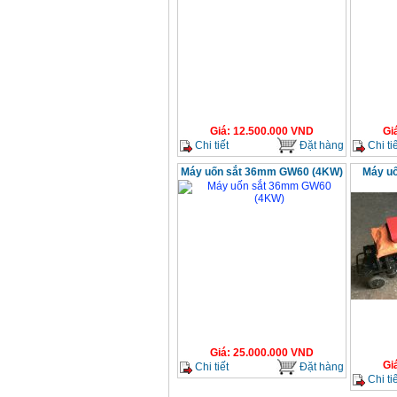
Giá
:
12.500.000
VND
Gi
Chi tiết
Đặt hàng
Chi tiế
Máy uốn sắt 36mm GW60 (4KW)
Máy uố
Giá
:
25.000.000
VND
Gi
Chi tiết
Đặt hàng
Chi tiế