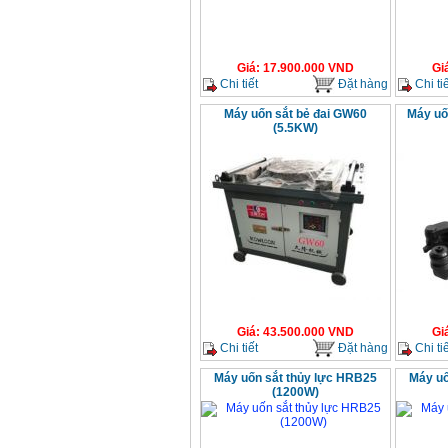
Giá
:
17.900.000
VND
Gi
Chi tiết
Đặt hàng
Chi tiế
Máy uốn sắt bẻ đai GW60
Máy uố
(5.5KW)
Giá
:
43.500.000
VND
Gi
Chi tiết
Đặt hàng
Chi tiế
Máy uốn sắt thủy lực HRB25
Máy uố
(1200W)