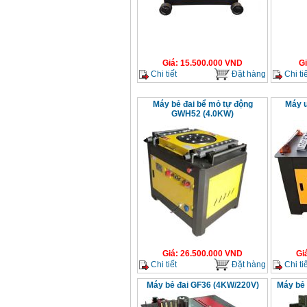
Giá
:
15.500.000
VND
G
Chi tiết
Đặt hàng
Chi tiế
Máy bẻ đai bể mỏ tự động
Máy u
GWH52 (4.0KW)
Giá
:
26.500.000
VND
Gi
Chi tiết
Đặt hàng
Chi tiế
Máy bẻ đai GF36 (4KW/220V)
Máy bẻ 