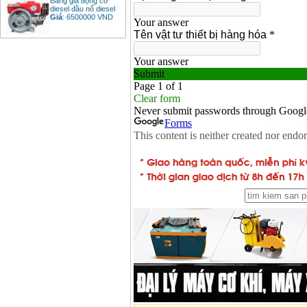
diesel đầu nổ diesel
Giá
:
6500000
VND
Bảng giá mũi khoan
rút lõi bê tông
Giá
:
330000
VND
Máy khoan Bosch đa
năng GBH 2-26DRE
(800W)
Giá
:
3980000
VND
Máy cưa xích chạy
xăng Stihl MS661
Giá
:
29900000
VND
Máy cắt góc đa năng
Makita LS1019L
(1510W)
Giá
:
14068000
VND
Bộ máy khoan 100
chi tiết Bosch GSB
13RE (650W)
Giá
:
2200000
VND