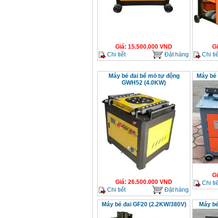
Bộ máy khoan 100
chi tiết Bosch GSB
13RE (650W)
Giá
:
2200000
VND
Giá
:
15.500.000
VND
G
Chi tiết
Đặt hàng
Chi tiế
Máy khoan Bosch
GSB 16RE (750W)
Giá
:
1850000
VND
Máy bẻ đai bể mỏ tự động
Máy bẻ 
GWH52 (4.0KW)
Động cơ xăng Honda
GX160 (5.5HP)
Giá
:
7200000
VND
Máy mài 100mm
Makita 9553B (710W)
Giá
:
1296000
VND
G
Giá
:
26.500.000
VND
Chi tiế
Chi tiết
Đặt hàng
Máy bẻ đai GF20 (2.2KW/380V)
Máy bẻ