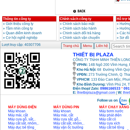
Thông tin công ty
Chính sách công ty
Hỗ trợ 
»
Giới thiệu công ty
»
Chính sách bảo mật
»
Hướng
»
Tầm nhìn công ty
»
Chính sách bảo hành
»
Hướng
»
Quan điểm kinh doanh
»
Chinh sách đổi trả hàng
»
Các h
»
Cơ hội nghề nghiệp
»
Chính sách vận chuyển
»
Sơ đồ
Lượt truy cập: 40307706
Trang chủ
Menu
Liên hệ
THIẾT BỊ PLAZA
CÔNG TY TNHH MINH THIÊN LONG
VPHN:
14B Ngõ 200 Vĩnh Hưng, P
Kho Hà Nội:
68 Đường Vĩnh Quỳnh
VPĐN:
273 Trường Chinh, Q. Tha
VPHCM
: 133 Đào Cam Mộc, Phư
Kho
Bình Dương:
Vĩnh Phú 24, 
Điện thoại/ Zalo:
0986166533
*
091
E:
thietbiplaza@gmail.com
|
W:
thie
Follow us on
:
MÁY DÙNG ĐIỆN
MÁY DÙNG PIN
MÁY CHẠY XĂNG 
Máy khoan
Máy khoan
Máy bơm nước
Máy mài, cắt
Máy mài, cắt
Máy phát điện
Máy cưa gỗ, sắt,..
Máy cưa sắt, gỗ,..
Máy cắt cỏ
Máy cắt sắt, nhôm,..
Máy cắt sắt, nhôm,..
Máy cưa xích
Máy đục bê tông
Máy vặn ốc bulông
Máy cắt bê tông