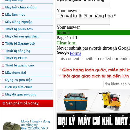
Máy hút bụi
Máy hút chân không
Máy làm mộc
Máy Nông Nghiệp
Thiết bị phun sơn
Máy chà sàn giặt thảm
Thiết bị Garage ôtô
Thiết bị nâng hạ
Thiết Bị PCCC
Thiết bị quảng cáo
Máy đóng đai
Dụng cụ phụ kiện
Dịch vụ sửa chữa
Máy đã qua sử dụng
Sản phẩm bán chạy
Motor Hồng ký động
cơ Hồng ký
Giá
:
2280000
VND