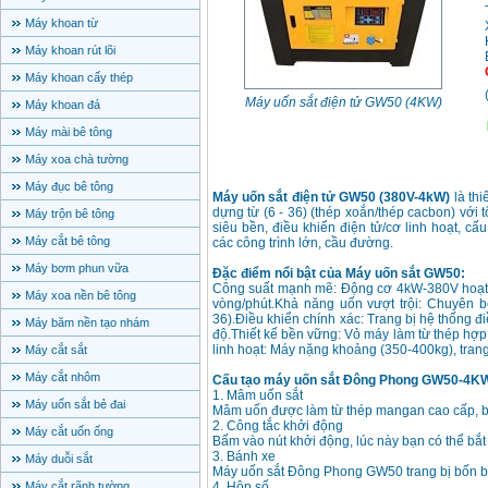
Máy khoan từ
Máy khoan rút lõi
Máy khoan cấy thép
Máy uốn sắt điện tử GW50 (4KW)
Máy khoan đá
Máy mài bê tông
Máy xoa chà tường
Máy đục bê tông
Máy uốn sắt điện tử GW50 (380V-4kW)
là thi
dựng từ (6 - 36) (thép xoắn/thép cacbon) vớ
Máy trộn bê tông
siêu bền, điều khiển điện tử/cơ linh hoạt, c
Máy cắt bê tông
các công trình lớn, cầu đường.
Máy bơm phun vữa
Đặc điểm nổi bật của Máy uốn sắt GW50:
Công suất mạnh mẽ: Động cơ 4kW-380V hoạt đ
Máy xoa nền bê tông
vòng/phút.Khả năng uốn vượt trội: Chuyên b
36).Điều khiển chính xác: Trang bị hệ thống đ
Máy băm nền tạo nhám
độ.Thiết kế bền vững: Vỏ máy làm từ thép hợ
linh hoạt: Máy nặng khoảng (350-400kg), trang
Máy cắt sắt
Máy cắt nhôm
Cấu tạo máy uốn sắt Đông Phong GW50-4K
1. Mâm uốn sắt
Máy uốn sắt bẻ đai
Mâm uốn được làm từ thép mangan cao cấp, b
2. Công tắc khởi động
Máy cắt uốn ống
Bấm vào nút khởi động, lúc này bạn có thể bắ
3. Bánh xe
Máy duỗi sắt
Máy uốn sắt Đông Phong GW50 trang bị bốn bán
Máy cắt rãnh tường
4. Hộp số