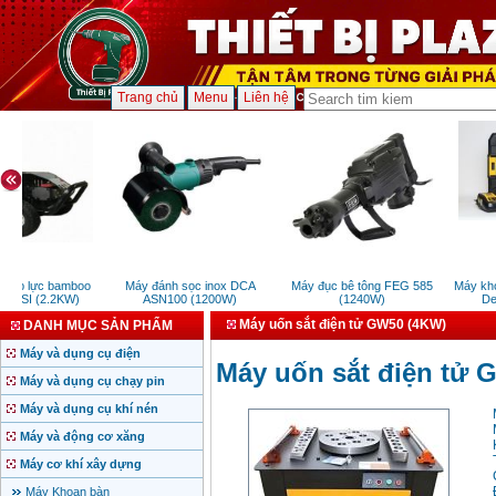
Trang chủ
Menu
Liên hệ
 áp lực bamboo
Máy đánh sọc inox DCA
Máy đục bê tông FEG 585
Máy khoa
PSI (2.2KW)
ASN100 (1200W)
(1240W)
DeW
Máy uốn sắt điện tử GW50 (4KW)
DANH MỤC SẢN PHẨM
Máy và dụng cụ điện
Máy uốn sắt điện tử 
Máy và dụng cụ chạy pin
Máy và dụng cụ khí nén
Máy và động cơ xăng
Máy cơ khí xây dựng
Máy Khoan bàn