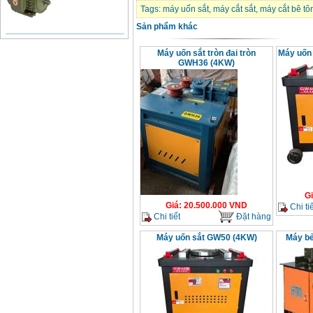
Tags:
máy uốn sắt
,
máy cắt sắt
,
máy cắt bê tô
Sản phẩm khác
Bảng giá động cơ
diesel đầu nổ diesel
Máy uốn sắt tròn đai tròn
Máy uốn
Giá
:
6500000
VND
GWH36 (4KW)
Bảng giá mũi khoan
rút lõi bê tông
Giá
:
330000
VND
Máy khoan Bosch đa
năng GBH 2-26DRE
(800W)
Giá
:
3980000
VND
G
Giá
:
20.500.000
VND
Chi tiế
Máy cưa xích chạy
Chi tiết
Đặt hàng
xăng Stihl MS661
Giá
:
29900000
VND
Máy uốn sắt GW50 (4KW)
Máy bẻ
Máy cắt góc đa năng
Makita LS1019L
(1510W)
Giá
:
14068000
VND