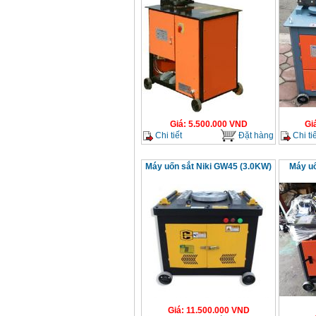
Giá
:
5.500.000
VND
Gi
Chi tiết
Đặt hàng
Chi tiế
Máy uốn sắt Niki GW45 (3.0KW)
Máy uố
Giá
:
11.500.000
VND