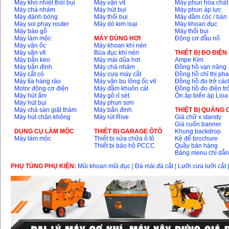
Máy khò nhiệt thổi bụi
Máy vặn vít
Máy phun hóa chất
Máy chà nhám
Máy hút bụi
Máy phun áp lực
Máy đánh bóng
Máy thổi bụi
Máy đầm cóc / bàn
Máy soi phay router
Máy dò kim loại
Máy khoan đục
Máy bào gỗ
Máy thổi bụi
Máy làm mộc
MÁY DÙNG HƠI
Động cơ đầu nổ
Máy vặn ốc
Máy khoan khí nén
Máy vặn vít
Búa đục khí nén
THIÊT BỊ ĐO ĐIỆN
Máy bắn keo
Máy mài dũa hơi
Ampe Kìm
Máy bắn đinh
Máy chà nhám
Đồng hồ vạn năng
Máy cắt cỏ
Máy cưa máy cắt
Đồng hồ chỉ thị ph
Máy tỉa hàng rào
Máy vặn bu lông ốc vít
Đồng hồ đo trở các
Motor động cơ điện
Máy đầm khuôn cát
Đồng hồ đo điện tr
Máy hút ẩm
Máy gõ rỉ sét
Ổn áp biến áp Lioa
Máy hút bụi
Máy phun sơn
Máy chà sàn giặt thảm
Máy bắn đinh
THIỆT BỊ QUẢNG
Máy hút chân không
Máy rút Rive
Giá chữ x standy
Giá cuốn banner
DỤNG CỤ LÀM MỘC
THIÊT BỊ GARAGE ÔTÔ
Khung backdrop
Máy làm mộc
Thiết bị sửa chữa ô tô
Kệ để brochure
Thiết bị bảo hộ PCCC
Quầy bán hàng
Bảng menu chỉ dẫ
PHỤ TÙNG PHỤ KIỆN:
Mũi khoan mũi đục
|
Đá mài đá cắt
|
Lưỡi cưa lưỡi cắt