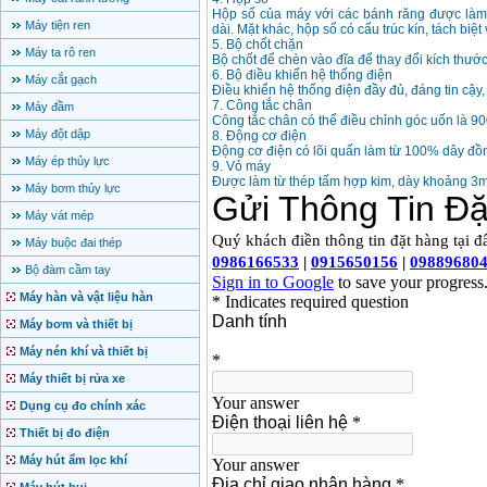
Hộp số của máy với các bánh răng được làm 
Máy tiện ren
dài. Mặt khác, hộp số có cấu trúc kín, tách biệt
5. Bộ chốt chặn
Máy ta rô ren
Bộ chốt để chèn vào đĩa để thay đổi kích thướ
6. Bộ điều khiển hệ thống điện
Máy cắt gạch
Điều khiển hệ thống điện đầy đủ, đáng tin cậy,
7. Công tắc chân
Máy đầm
Công tắc chân có thể điều chỉnh góc uốn là 90
Máy đột dập
8. Động cơ điện
Động cơ điện có lõi quấn làm từ 100% dây đồn
Máy ép thủy lực
9. Vỏ máy
Được làm từ thép tấm hợp kim, dày khoảng 3
Máy bơm thủy lực
Máy vát mép
Máy buộc đai thép
Bộ đàm cầm tay
Máy hàn và vật liệu hàn
Máy bơm và thiết bị
Máy nén khí và thiết bị
Máy thiết bị rửa xe
Dụng cụ đo chính xác
Thiết bị đo điện
Máy hút ẩm lọc khí