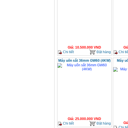
Giá
:
10.500.000
VND
Gi
Chi tiết
Đặt hàng
Chi tiế
Máy uốn sắt 36mm GW60 (4KW)
Máy uố
Giá
:
25.000.000
VND
Gi
Chi tiết
Đặt hàng
Chi tiế