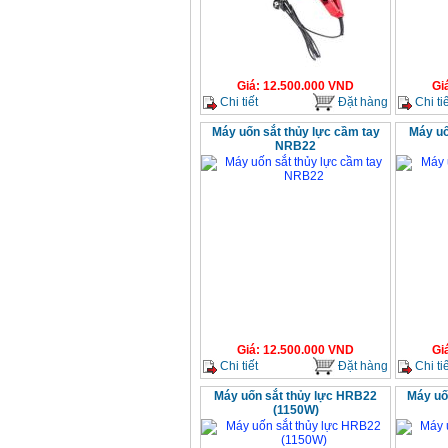
Giá
:
12.500.000
VND
Gi
Chi tiết
Đặt hàng
Chi tiế
Máy uốn sắt thủy lực cầm tay
Máy uố
NRB22
Giá
:
12.500.000
VND
Gi
Chi tiết
Đặt hàng
Chi tiế
Máy uốn sắt thủy lực HRB22
Máy uố
(1150W)