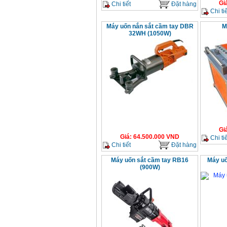
Gi
Chi tiết
Đặt hàng
Chi tiế
Máy uốn nắn sắt cầm tay DBR
M
32WH (1050W)
Gi
Giá
:
64.500.000
VND
Chi tiế
Chi tiết
Đặt hàng
Máy uốn sắt cầm tay RB16
Máy uố
(900W)