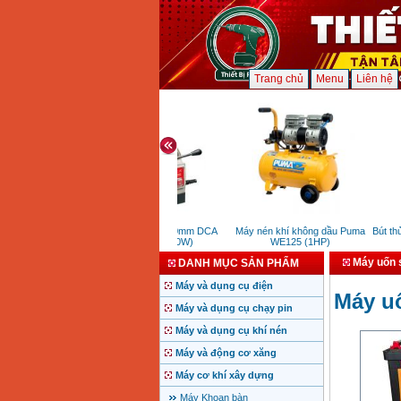
Trang chủ
Menu
Liên hệ
Máy khoan từ 30mm DCA
Máy nén khí không dầu Puma
Bút thử 
AJC30 (900W)
WE125 (1HP)
Máy uốn 
DANH MỤC SẢN PHẨM
Máy và dụng cụ điện
Máy u
Máy và dụng cụ chạy pin
Máy và dụng cụ khí nén
Máy và động cơ xăng
Máy cơ khí xây dựng
Máy Khoan bàn