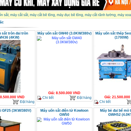
n sắt
,
máy cắt sắt
,
máy cắt bê tông
,
máy đục bê tông
,
máy cắt rãnh tường
,
máy xoa
ác
sắt tròn đai tròn
Máy uốn sắt GW40 (3.0KW/380v)
Máy uốn sắt thép Se
H36 (4KW)
(1700W)
Giá
:
8.500.000
VND
0.500.000
VND
Giá
:
21.500.000
Chi tiết
Đặt hàng
Đặt hàng
Chi tiết
i GF25 (3KW/380V)
Máy uốn sắt điện tử Kowloon
Máy bẻ đai bể mỏ 
GW50
GWH52 (4.0K