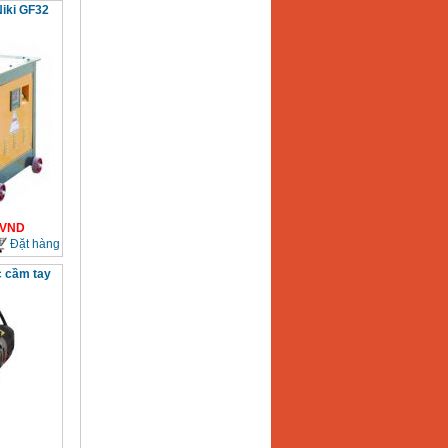
Niki GF32
VND
Đặt hàng
c cầm tay