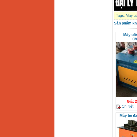
chi tiết Bosch GSB
13RE (650W)
Giá
:
2200000
VND
Tags:
Máy uố
Sản phẩm kh
Máy khoan Bosch
Máy uốn 
GSB 16RE (750W)
Giá
:
1850000
VND
GW
Động cơ xăng Honda
GX160 (5.5HP)
Giá
:
7200000
VND
Máy mài 100mm
Makita 9553B (710W)
Giá
:
1296000
VND
Giá
:
2
Chi tiết
Máy bẻ đa