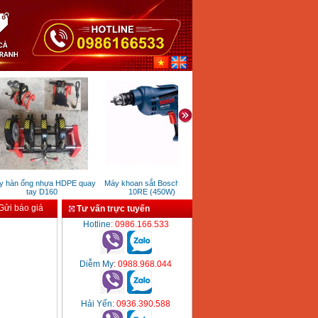
hàn ống nhựa HDPE quay
Máy khoan sắt Bosch GBM
Máy khoan đất trồng cây có
G
tay D160
10RE (450W)
bánh xe đẩy
ửi báo giá
Tư vấn trực tuyến
Hotline
: 0986.166.533
Diễm My
: 0988.968.044
Hải Yến
: 0936.390.588