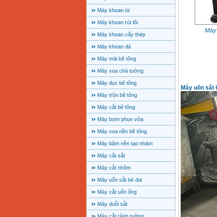
Máy khoan từ
Máy khoan rút lõi
Máy 
Máy khoan cấy thép
Máy khoan đá
Máy mài bê tông
Máy xoa chà tường
Máy đục bê tông
Máy uốn sắt
Máy trộn bê tông
Máy cắt bê tông
Máy bơm phun vữa
Máy xoa nền bê tông
Máy băm nền tạo nhám
Máy cắt sắt
Máy cắt nhôm
Máy uốn sắt bẻ đai
Máy cắt uốn ống
Máy duỗi sắt
Máy cắt rãnh tường