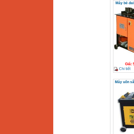
Máy bẻ đa
Giá
:
Chi tiết
Máy uốn sắ