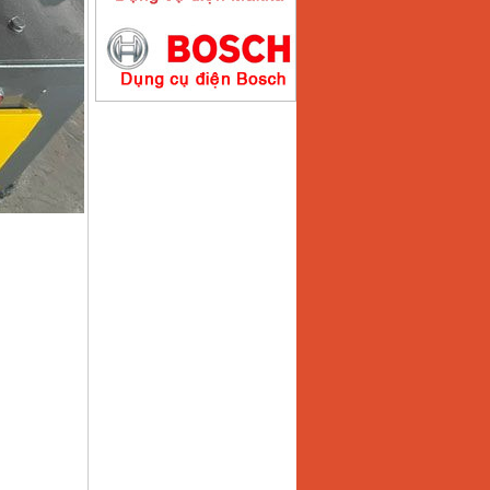
Máy hàn que điện tử
Hồng ký HK200E
Giá
:
4100000
VND
Máy hàn que điện tử
Hồng Ký HK200N
Giá
:
2870000
VND
Máy bơm nước
Koshin SEV 50X
Giá
:
5750000
VND