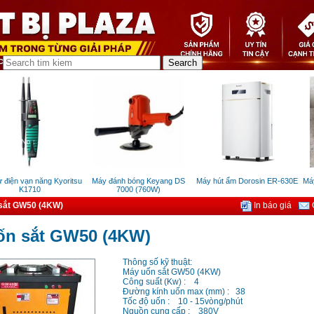
điện vạn năng Kyoritsu
Máy đánh bóng Keyang DS
Máy hút ẩm Dorosin ER-630E
Máy 
K1710
7000 (760W)
sắt GW50 (4KW)
In báo giá
G
ốn sắt GW50 (4KW)
Thông số kỹ thuật:
Máy uốn sắt GW50 (4KW)
Công suất (Kw) : 4
Đường kính uốn max (mm) : 38
Tốc độ uốn : 10 - 15vòng/phút
Nguồn cung cấp : 380V