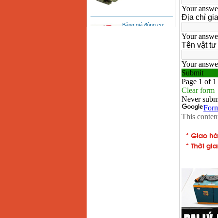
Bảng giá động cơ
diesel đầu nổ diesel
Giá
:
6500000
VND
Bảng giá mũi khoan
rút lõi bê tông
Giá
:
330000
VND
Máy khoan Bosch đa
năng GBH 2-26DRE
(800W)
Giá
:
3980000
VND
Máy cưa xích chạy
xăng Stihl MS661
Giá
:
29900000
VND
Máy cắt góc đa năng
Makita LS1019L
(1510W)
Giá
:
14068000
VND
Bộ máy khoan 100