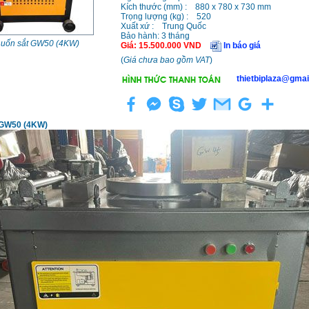
Kích thước (mm) : 880 x 780 x 730 mm
Trọng lượng (kg) : 520
Xuất xứ : Trung Quốc
Bảo hành: 3 tháng
uốn sắt GW50 (4KW)
Giá
:
15.500.000
VND
In báo giá
(
Giá chưa bao gồm VAT
)
thietbiplaza@gmai
 GW50 (4KW)