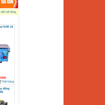
 nền bê tông
,
oul SUB 16
VND
Đặt hàng
tự động
W)