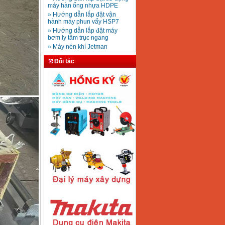
Mũi khoan rút lõi bê
» Hướng dẫn lắp đặt vận
tông D20-D350
Giá
:
330000
VND
hành máy phun vẩy HSP7
» Hướng dẫn lắp đặt máy
bơm ly tâm trục ngang
» Máy nén khí Jetman
Máy khoan bàn
» HDSD Máy Hàn Ống Nhựa
600mm Hồng Ký
KD600 (250W)
HDPE quay tay thủy lực
Đối tác
Giá
:
3290000
VND
» Đại lý bán Máy hàn
DONSUN Thượng Hải
» Máy khoan rút lõi cầm tay
chạy điện pin
Máy hàn que Hồng
» Hình thức thanh toán tại
ký Jet SR200R
Giá
:
2350000
VND
Thiết Bị Plaza
» Máy ổn áp, máy biến áp
Fushin
» Các loại khí dùng cho máy
cắt kim loại Plasma
Máy hàn que điện tử
Hồng ký HK 200Z
Giá
:
2770000
VND
Máy hàn que điện tử
Hồng Ký HKM200D
Giá
:
2890000
VND