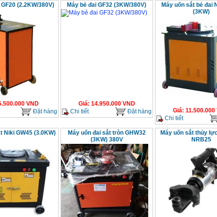
i GF20 (2.2KW/380V)
Máy bẻ đai GF32 (3KW/380V)
Máy uốn sắt bẻ đai 
(3KW)
5.500.000
VND
Giá
:
14.950.000
VND
Giá
:
11.500.000
Đặt hàng
Chi tiết
Đặt hàng
Chi tiết
t Niki GW45 (3.0KW)
Máy uốn đai sắt tròn GHW32
Máy uốn sắt thủy lự
(3KW) 380V
NRB25