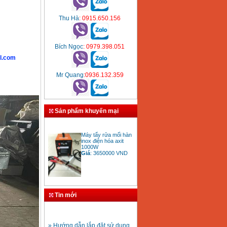
Thu Hà
: 0915.650.156
Bích Ngọc
: 0979.398.051
l.com
Mr Quang
:0936.132.359
Sản phẩm khuyến mại
Máy tẩy rửa mối hàn
inox điện hóa axit
1000W
Giá
:
3650000
VND
Bảng giá mũi khoan
rút lõi bê tông
Tin mới
Giá
:
330000
VND
» Hướng dẫn lắp đặt sử dụng
máy hàn ống nhựa HDPE