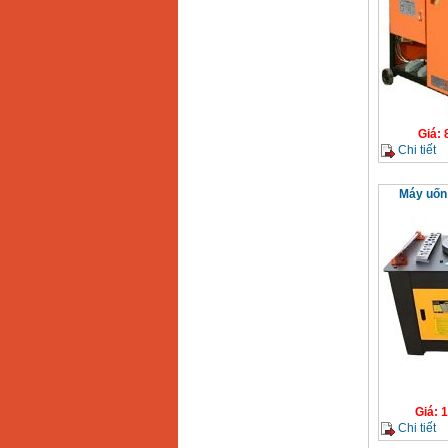
Giá
:
Chi tiết
Máy uốn
Giá
:
1
Chi tiết