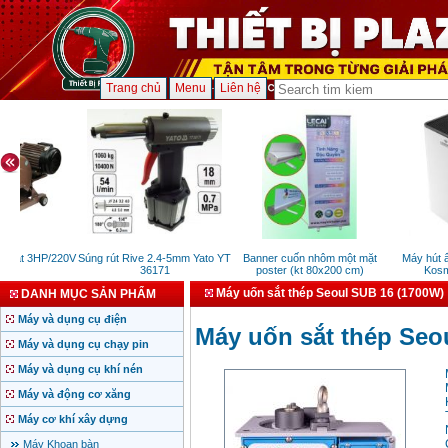
Trang chủ
Menu
Liên hệ
 Đạt 3HP/220V
Súng rút Rive 2.4-5mm Yato YT
Banner cuốn nhôm một mặt
Máy hút ẩm
36171
poster (kt 80x200 cm)
Kosme
Máy uốn sắt thép Seoul SUB 16 (1700W)
DANH MỤC SẢN PHẨM
Máy và dụng cụ điện
Máy uốn sắt thép Seo
Máy và dụng cụ chạy pin
Máy và dụng cụ khí nén
Máy và động cơ xăng
Máy cơ khí xây dựng
Máy Khoan bàn