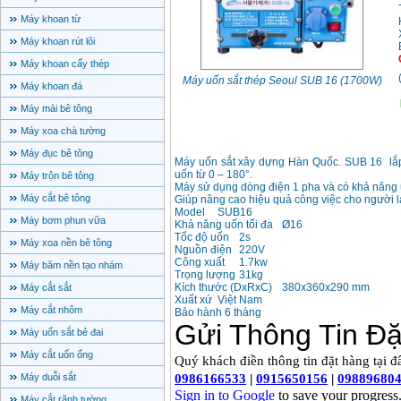
Máy khoan từ
Máy khoan rút lõi
Máy khoan cấy thép
Máy uốn sắt thép Seoul SUB 16 (1700W)
Máy khoan đá
Máy mài bê tông
Máy xoa chà tường
Máy đục bê tông
Máy uốn sắt xây dựng Hàn Quốc. SUB 16 lắp 
uốn từ 0 – 180°.
Máy trộn bê tông
Máy sử dụng dòng điện 1 pha và có khả năng 
Máy cắt bê tông
Giúp nâng cao hiệu quả công việc cho người 
Model
SUB16
Máy bơm phun vữa
Khả năng uốn tối đa
Ø16
Tốc độ uốn
2s
Máy xoa nền bê tông
Nguồn điện
220V
Công xuất
1.7kw
Máy băm nền tạo nhám
Trọng lượng
31kg
Kích thước (DxRxC)
380x360x290 mm
Máy cắt sắt
Xuất xứ
Việt Nam
Máy cắt nhôm
Bảo hành 6 tháng
Máy uốn sắt bẻ đai
Máy cắt uốn ống
Máy duỗi sắt
Máy cắt rãnh tường