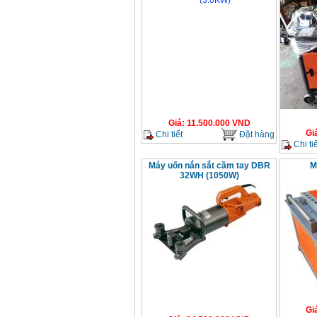
Giá
:
11.500.000
VND
Gi
Chi tiết
Đặt hàng
Chi tiế
Máy uốn nắn sắt cầm tay DBR
M
32WH (1050W)
Gi