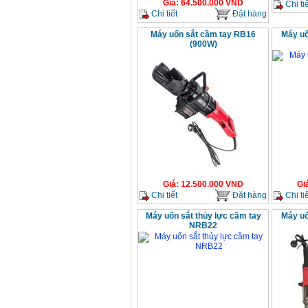
Giá
:
64.500.000
VND
Chi tiế
Chi tiết
Đặt hàng
Máy uốn sắt cầm tay RB16
Máy uố
(900W)
Giá
:
12.500.000
VND
Gi
Chi tiết
Đặt hàng
Chi tiế
Máy uốn sắt thủy lực cầm tay
Máy uố
NRB22