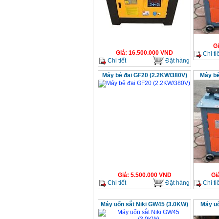
chi tiết Bosch GSB
13RE (650W)
Giá
:
2200000
VND
G
Máy khoan Bosch
Giá
:
16.500.000
VND
Chi tiế
GSB 16RE (750W)
Chi tiết
Đặt hàng
Giá
:
1850000
VND
Máy bẻ đai GF20 (2.2KW/380V)
Máy bẻ
Động cơ xăng Honda
GX160 (5.5HP)
Giá
:
7200000
VND
Máy mài 100mm
Makita 9553B (710W)
Giá
:
1296000
VND
Giá
:
5.500.000
VND
Gi
Chi tiết
Đặt hàng
Chi tiế
Máy uốn sắt Niki GW45 (3.0KW)
Máy uố