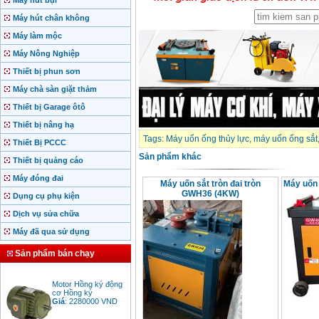
Máy hút bụi
Máy hút chân không
Máy làm mộc
Máy Nông Nghiệp
Thiết bị phun sơn
Máy chà sàn giặt thảm
Thiết bị Garage ôtô
Thiết bị nâng hạ
Tags:
Máy uốn ống thủy lực
,
máy uốn ống sắt
Thiết Bị PCCC
Sản phẩm khác
Thiết bị quảng cáo
Máy đóng đai
Máy uốn sắt tròn đai tròn
Máy uốn
GWH36 (4KW)
Dụng cụ phụ kiện
Dịch vụ sửa chữa
Máy đã qua sử dụng
Sản phẩm bán chạy
Motor Hồng ký động
cơ Hồng ký
Giá
:
2280000
VND