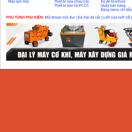
Máy làm mộc
Thiết bị sửa chữa ô tô
Kệ để brochure
Thiết bị bảo hộ PCCC
Quầy bán hàng
Bảng menu chỉ dẫ
PHỤ TÙNG PHỤ KIỆN:
Mũi khoan mũi đục
|
Đá mài đá cắt
|
Lưỡi cưa lưỡi cắt