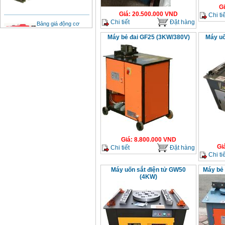
G
Giá
:
20.500.000
VND
Chi tiế
Bảng giá động cơ
Chi tiết
Đặt hàng
diesel đầu nổ diesel
Giá
:
6500000
VND
Máy bẻ đai GF25 (3KW/380V)
Máy uố
Bảng giá mũi khoan
rút lõi bê tông
Giá
:
330000
VND
Máy khoan Bosch đa
năng GBH 2-26DRE
(800W)
Giá
:
3980000
VND
Giá
:
8.800.000
VND
Máy cưa xích chạy
Gi
Chi tiết
Đặt hàng
xăng Stihl MS661
Giá
:
29900000
VND
Chi tiế
Máy uốn sắt điện tử GW50
Máy bẻ 
Máy cắt góc đa năng
(4KW)
Makita LS1019L
(1510W)
Giá
:
14068000
VND
Bộ máy khoan 100