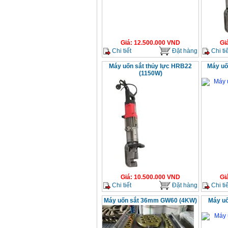
Giá
:
12.500.000
VND
Gi
Chi tiết
Đặt hàng
Chi tiế
Máy uốn sắt thủy lực HRB22
Máy uố
(1150W)
Giá
:
10.500.000
VND
Gi
Chi tiết
Đặt hàng
Chi tiế
Máy uốn sắt 36mm GW60 (4KW)
Máy uố