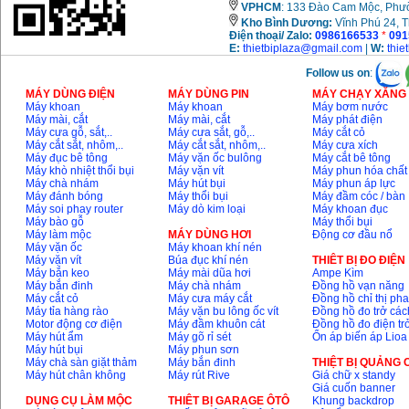
VPHCM
: 133 Đào Cam Mộc, Phư
Kho
Bình Dương:
Vĩnh Phú 24, 
Điện thoại/ Zalo:
0986166533
*
091
E:
thietbiplaza@gmail.com
|
W:
thie
Follow us on
:
MÁY DÙNG ĐIỆN
MÁY DÙNG PIN
MÁY CHẠY XĂNG 
Máy khoan
Máy khoan
Máy bơm nước
Máy mài, cắt
Máy mài, cắt
Máy phát điện
Máy cưa gỗ, sắt,..
Máy cưa sắt, gỗ,..
Máy cắt cỏ
Máy cắt sắt, nhôm,..
Máy cắt sắt, nhôm,..
Máy cưa xích
Máy đục bê tông
Máy vặn ốc bulông
Máy cắt bê tông
Máy khò nhiệt thổi bụi
Máy vặn vít
Máy phun hóa chất
Máy chà nhám
Máy hút bụi
Máy phun áp lực
Máy đánh bóng
Máy thổi bụi
Máy đầm cóc / bàn
Máy soi phay router
Máy dò kim loại
Máy khoan đục
Máy bào gỗ
Máy thổi bụi
Máy làm mộc
MÁY DÙNG HƠI
Động cơ đầu nổ
Máy vặn ốc
Máy khoan khí nén
Máy vặn vít
Búa đục khí nén
THIÊT BỊ ĐO ĐIỆN
Máy bắn keo
Máy mài dũa hơi
Ampe Kìm
Máy bắn đinh
Máy chà nhám
Đồng hồ vạn năng
Máy cắt cỏ
Máy cưa máy cắt
Đồng hồ chỉ thị ph
Máy tỉa hàng rào
Máy vặn bu lông ốc vít
Đồng hồ đo trở các
Motor động cơ điện
Máy đầm khuôn cát
Đồng hồ đo điện tr
Máy hút ẩm
Máy gõ rỉ sét
Ổn áp biến áp Lioa
Máy hút bụi
Máy phun sơn
Máy chà sàn giặt thảm
Máy bắn đinh
THIỆT BỊ QUẢNG
Máy hút chân không
Máy rút Rive
Giá chữ x standy
Giá cuốn banner
DỤNG CỤ LÀM MỘC
THIÊT BỊ GARAGE ÔTÔ
Khung backdrop