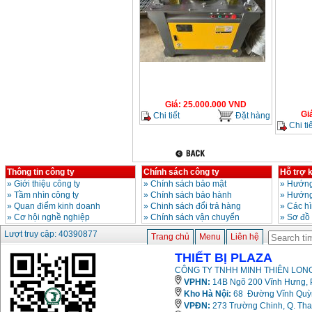
Giá
:
25.000.000
VND
Gi
Chi tiết
Đặt hàng
Chi tiế
Thông tin công ty
Chính sách công ty
Hỗ trợ 
»
Giới thiệu công ty
»
Chính sách bảo mật
»
Hướng
»
Tầm nhìn công ty
»
Chính sách bảo hành
»
Hướng
»
Quan điểm kinh doanh
»
Chinh sách đổi trả hàng
»
Các h
»
Cơ hội nghề nghiệp
»
Chính sách vận chuyển
»
Sơ đồ
Lượt truy cập: 40390877
Trang chủ
Menu
Liên hệ
THIẾT BỊ PLAZA
CÔNG TY TNHH MINH THIÊN LONG
VPHN:
14B Ngõ 200 Vĩnh Hưng, P
Kho Hà Nội:
68 Đường Vĩnh Quỳnh
VPĐN:
273 Trường Chinh, Q. Tha