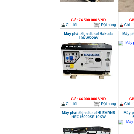
Giá
:
74.500.000
VND
Gi
Chi tiết
Đặt hàng
Chi tiế
Máy phát điện diesel Hakuda
Máy ph
10KW/220V
Giá
:
44.000.000
VND
Gi
Chi tiết
Đặt hàng
Chi tiế
Máy phát điện diesel HI-EARNS
Máy ph
HEG15000SE 10KW