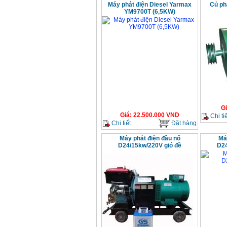
Máy phát điện Diesel Yarmax
Củ phá
YM9700T (6,5KW)
G
Giá
:
22.500.000
VND
Chi tiế
Chi tiết
Đặt hàng
Máy phát điện đầu nổ
Má
D24/15kw/220V gió đề
D24