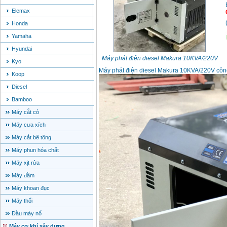
Elemax
Honda
Yamaha
Hyundai
Máy phát điện diesel Makura 10KVA/220V
Kyo
Máy phát điện diesel Makura 10KVA/220V côn
Koop
Diesel
Bamboo
Máy cắt cỏ
Máy cưa xích
Máy cắt bê tông
Máy phun hóa chất
Máy xịt rửa
Máy đầm
Máy khoan đục
Máy thổi
Đầu máy nổ
Máy cơ khí xây dựng