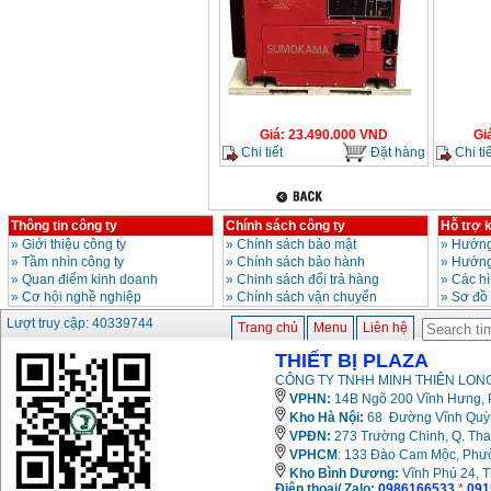
Giá
:
23.490.000
VND
Gi
Chi tiết
Đặt hàng
Chi tiế
Thông tin công ty
Chính sách công ty
Hỗ trợ 
»
Giới thiệu công ty
»
Chính sách bảo mật
»
Hướng
»
Tầm nhìn công ty
»
Chính sách bảo hành
»
Hướng
»
Quan điểm kinh doanh
»
Chinh sách đổi trả hàng
»
Các h
»
Cơ hội nghề nghiệp
»
Chính sách vận chuyển
»
Sơ đồ
Lượt truy cập: 40339744
Trang chủ
Menu
Liên hệ
THIẾT BỊ PLAZA
CÔNG TY TNHH MINH THIÊN LONG
VPHN:
14B Ngõ 200 Vĩnh Hưng, P
Kho Hà Nội:
68 Đường Vĩnh Quỳnh
VPĐN:
273 Trường Chinh, Q. Tha
VPHCM
: 133 Đào Cam Mộc, Phư
Kho
Bình Dương:
Vĩnh Phú 24, 
Điện thoại/ Zalo:
0986166533
*
091