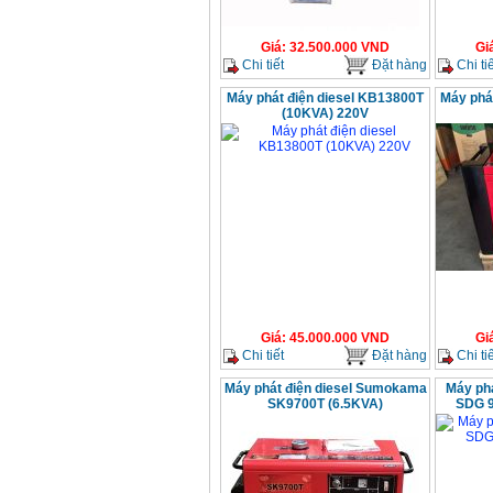
Giá
:
32.500.000
VND
Gi
Chi tiết
Đặt hàng
Chi tiế
Máy phát điện diesel KB13800T
Máy phá
(10KVA) 220V
Giá
:
45.000.000
VND
Gi
Chi tiết
Đặt hàng
Chi tiế
Máy phát điện diesel Sumokama
Máy phá
SK9700T (6.5KVA)
SDG 9