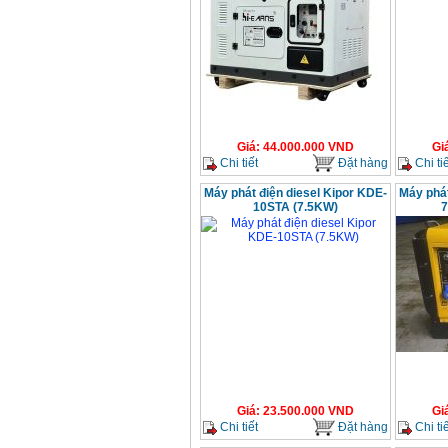
Giá
:
44.000.000
VND
Gi
Chi tiết
Đặt hàng
Chi tiế
Máy phát điện diesel Kipor KDE-
Máy phát
10STA (7.5KW)
7
Giá
:
23.500.000
VND
Gi
Chi tiết
Đặt hàng
Chi tiế