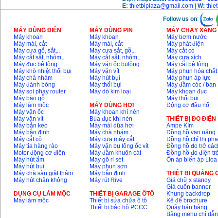
E:
thietbiplaza@gmail.com
|
W:
thie
Follow us on
:
MÁY DÙNG ĐIỆN
MÁY DÙNG PIN
MÁY CHẠY XĂNG 
Máy khoan
Máy khoan
Máy bơm nước
Máy mài, cắt
Máy mài, cắt
Máy phát điện
Máy cưa gỗ, sắt,..
Máy cưa sắt, gỗ,..
Máy cắt cỏ
Máy cắt sắt, nhôm,..
Máy cắt sắt, nhôm,..
Máy cưa xích
Máy đục bê tông
Máy vặn ốc bulông
Máy cắt bê tông
Máy khò nhiệt thổi bụi
Máy vặn vít
Máy phun hóa chất
Máy chà nhám
Máy hút bụi
Máy phun áp lực
Máy đánh bóng
Máy thổi bụi
Máy đầm cóc / bàn
Máy soi phay router
Máy dò kim loại
Máy khoan đục
Máy bào gỗ
Máy thổi bụi
Máy làm mộc
MÁY DÙNG HƠI
Động cơ đầu nổ
Máy vặn ốc
Máy khoan khí nén
Máy vặn vít
Búa đục khí nén
THIÊT BỊ ĐO ĐIỆN
Máy bắn keo
Máy mài dũa hơi
Ampe Kìm
Máy bắn đinh
Máy chà nhám
Đồng hồ vạn năng
Máy cắt cỏ
Máy cưa máy cắt
Đồng hồ chỉ thị ph
Máy tỉa hàng rào
Máy vặn bu lông ốc vít
Đồng hồ đo trở các
Motor động cơ điện
Máy đầm khuôn cát
Đồng hồ đo điện tr
Máy hút ẩm
Máy gõ rỉ sét
Ổn áp biến áp Lioa
Máy hút bụi
Máy phun sơn
Máy chà sàn giặt thảm
Máy bắn đinh
THIỆT BỊ QUẢNG
Máy hút chân không
Máy rút Rive
Giá chữ x standy
Giá cuốn banner
DỤNG CỤ LÀM MỘC
THIÊT BỊ GARAGE ÔTÔ
Khung backdrop
Máy làm mộc
Thiết bị sửa chữa ô tô
Kệ để brochure
Thiết bị bảo hộ PCCC
Quầy bán hàng
Bảng menu chỉ dẫ