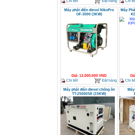
Chi tiết
Đặt hàng
Chi tiế
Máy mài 100mm
Makita 9553B (710W)
Máy phát điện diesel NikoPro
Máy Phá
Giá
:
1296000
VND
OF-3000 (3KW)
K
Giá
:
12.000.000
VND
Gi
Chi tiết
Đặt hàng
Chi tiế
Máy phát điện diesel chống ồn
Máy 
TT-25000SE (15KW)