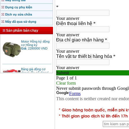
Máy đóng đai
Dụng cụ phụ kiện
Dịch vụ sửa chữa
Máy đã qua sử dụng
Sản phẩm bán chạy
Motor Hồng ký động
cơ Hồng ký
Giá
:
2280000
VND
Bảng giá động cơ
diesel đầu nổ diesel
Giá
:
6500000
VND
Bảng giá mũi khoan
rút lõi bê tông
Giá
:
330000
VND
Máy khoan Bosch đa
năng GBH 2-26DRE
(800W)
Giá
:
3980000
VND