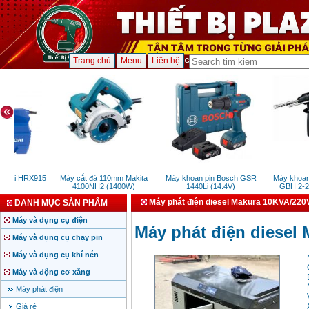
Trang chủ
Menu
Liên hệ
ndai HRX915
Máy cắt đá 110mm Makita
Máy khoan pin Bosch GSR
Máy khoan B
W)
4100NH2 (1400W)
1440Li (14.4V)
GBH 2-26
Máy phát điện diesel Makura 10KVA/220
DANH MỤC SẢN PHẨM
Máy và dụng cụ điện
Máy phát điện diesel
Máy và dụng cụ chạy pin
Máy và dụng cụ khí nén
Máy và động cơ xăng
Máy phát điện
Giá rẻ