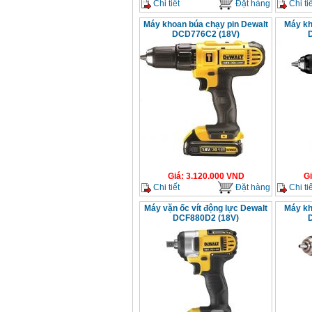
Chi tiết
Đặt hàng
Chi tiế
Máy khoan búa chạy pin Dewalt
Máy kh
DCD776C2 (18V)
Giá
:
3.120.000
VND
G
Chi tiết
Đặt hàng
Chi tiế
Máy vặn ốc vít động lực Dewalt
Máy kh
DCF880D2 (18V)