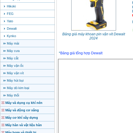
Hikoki
FEG
Yato
Dewalt
Bảng giá máy khoan pin vặn vít Dewalt
Kynko
2024
Máy mài
Máy cưa
*
Bảng giá tổng hợp Dewalt
Máy cắt
Máy vặn ốc
Máy vặn vít
Máy hút bụi
Máy dò kim loại
Máy thổi
Máy và dụng cụ khí nén
Máy và động cơ xăng
Máy cơ khí xây dựng
Máy hàn và vật liệu hàn
Máy bơm và thiết bị