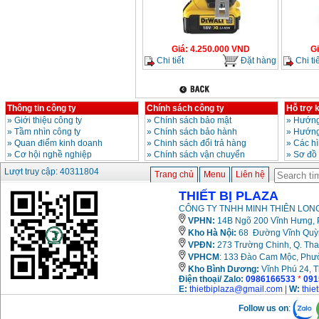
Giá
:
4.250.000
VND
G
Chi tiết
Đặt hàng
Chi tiế
Thông tin công ty
Chính sách công ty
Hỗ trợ 
»
Giới thiệu công ty
»
Chính sách bảo mật
»
Hướng
»
Tầm nhìn công ty
»
Chính sách bảo hành
»
Hướng
»
Quan điểm kinh doanh
»
Chinh sách đổi trả hàng
»
Các h
»
Cơ hội nghề nghiệp
»
Chính sách vận chuyển
»
Sơ đồ
Lượt truy cập: 40311804
Trang chủ
Menu
Liên hệ
THIẾT BỊ PLAZA
CÔNG TY TNHH MINH THIÊN LONG
VPHN:
14B Ngõ 200 Vĩnh Hưng, P
Kho Hà Nội:
68 Đường Vĩnh Quỳnh
VPĐN:
273 Trường Chinh, Q. Tha
VPHCM
: 133 Đào Cam Mộc, Phư
Kho
Bình Dương:
Vĩnh Phú 24, 
Điện thoại/ Zalo:
0986166533
*
091
E:
thietbiplaza@gmail.com
|
W:
thie
Follow us on
: