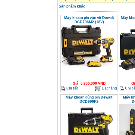
Máy cưa xích chạy
Sản phẩm khác
xăng Stihl MS661
Giá
:
29900000
VND
Máy khoan pin vặn vít Dewalt
Máy kho
DCD796M2 (18V)
Máy cắt góc đa năng
Makita LS1019L
(1510W)
Giá
:
14068000
VND
Bộ máy khoan 100
chi tiết Bosch GSB
13RE (650W)
Giá
:
2200000
VND
Giá
:
5.900.000
VND
G
Máy khoan Bosch
GSB 16RE (750W)
Chi tiết
Đặt hàng
Chi tiế
Giá
:
1850000
VND
Máy khoan dùng pin Dewalt
Máy kh
DCD999P2
D
Động cơ xăng Honda
GX160 (5.5HP)
Giá
:
7200000
VND
Máy mài 100mm