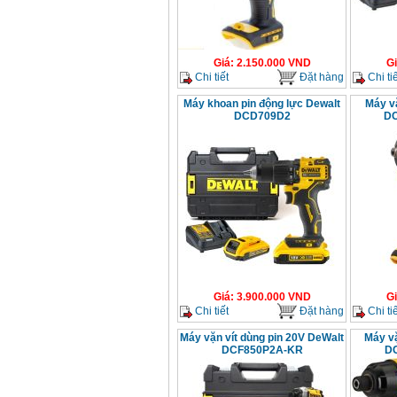
Giá
:
2.150.000
VND
G
Chi tiết
Đặt hàng
Chi tiế
Máy khoan pin động lực Dewalt
Máy vặ
DCD709D2
DC
Giá
:
3.900.000
VND
G
Chi tiết
Đặt hàng
Chi tiế
Máy vặn vít dùng pin 20V DeWalt
Máy vặ
DCF850P2A-KR
DC