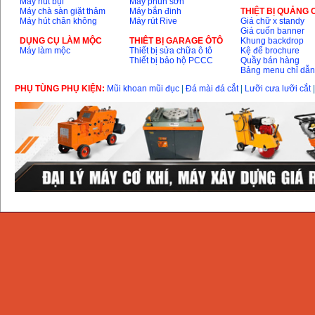
Máy hút bụi
Máy phun sơn
Máy chà sàn giặt thảm
Máy bắn đinh
THIỆT BỊ QUẢNG
Máy hút chân không
Máy rút Rive
Giá chữ x standy
Giá cuốn banner
DỤNG CỤ LÀM MỘC
THIÊT BỊ GARAGE ÔTÔ
Khung backdrop
Máy làm mộc
Thiết bị sửa chữa ô tô
Kệ để brochure
Thiết bị bảo hộ PCCC
Quầy bán hàng
Bảng menu chỉ dẫ
PHỤ TÙNG PHỤ KIỆN:
Mũi khoan mũi đục
|
Đá mài đá cắt
|
Lưỡi cưa lưỡi cắt