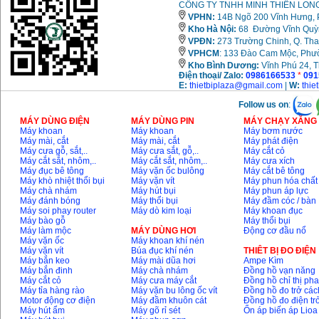
CÔNG TY TNHH MINH THIÊN LONG
VPHN:
14B Ngõ 200 Vĩnh Hưng, P
Kho Hà Nội:
68 Đường Vĩnh Quỳnh
VPĐN:
273 Trường Chinh, Q. Tha
VPHCM
: 133 Đào Cam Mộc, Phư
Kho
Bình Dương:
Vĩnh Phú 24, 
Điện thoại/ Zalo:
0986166533
*
091
E:
thietbiplaza@gmail.com
|
W:
thie
Follow us on
:
MÁY DÙNG ĐIỆN
MÁY DÙNG PIN
MÁY CHẠY XĂNG 
Máy khoan
Máy khoan
Máy bơm nước
Máy mài, cắt
Máy mài, cắt
Máy phát điện
Máy cưa gỗ, sắt,..
Máy cưa sắt, gỗ,..
Máy cắt cỏ
Máy cắt sắt, nhôm,..
Máy cắt sắt, nhôm,..
Máy cưa xích
Máy đục bê tông
Máy vặn ốc bulông
Máy cắt bê tông
Máy khò nhiệt thổi bụi
Máy vặn vít
Máy phun hóa chất
Máy chà nhám
Máy hút bụi
Máy phun áp lực
Máy đánh bóng
Máy thổi bụi
Máy đầm cóc / bàn
Máy soi phay router
Máy dò kim loại
Máy khoan đục
Máy bào gỗ
Máy thổi bụi
Máy làm mộc
MÁY DÙNG HƠI
Động cơ đầu nổ
Máy vặn ốc
Máy khoan khí nén
Máy vặn vít
Búa đục khí nén
THIÊT BỊ ĐO ĐIỆN
Máy bắn keo
Máy mài dũa hơi
Ampe Kìm
Máy bắn đinh
Máy chà nhám
Đồng hồ vạn năng
Máy cắt cỏ
Máy cưa máy cắt
Đồng hồ chỉ thị ph
Máy tỉa hàng rào
Máy vặn bu lông ốc vít
Đồng hồ đo trở các
Motor động cơ điện
Máy đầm khuôn cát
Đồng hồ đo điện tr
Máy hút ẩm
Máy gõ rỉ sét
Ổn áp biến áp Lioa