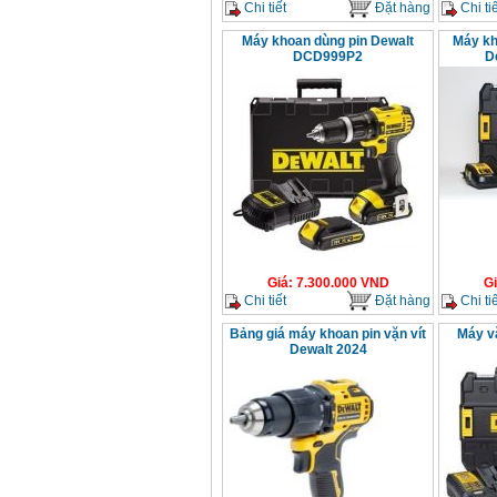
Chi tiết
Đặt hàng
Chi tiế
Máy khoan dùng pin Dewalt
Máy kh
DCD999P2
D
Giá
:
7.300.000
VND
G
Chi tiết
Đặt hàng
Chi tiế
Bảng giá máy khoan pin vặn vít
Máy vặ
Dewalt 2024