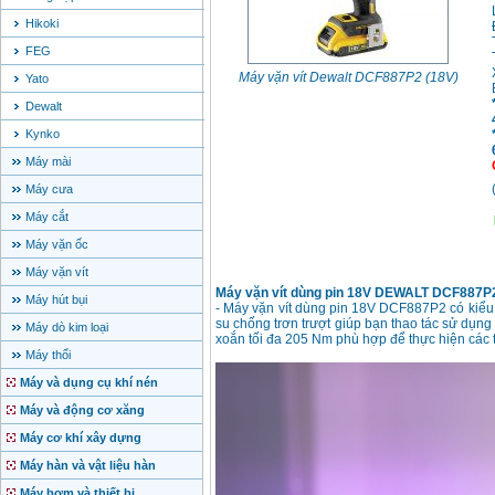
Hikoki
FEG
Máy vặn vít Dewalt DCF887P2 (18V)
Yato
Dewalt
Kynko
Máy mài
Máy cưa
Máy cắt
Máy vặn ốc
Máy vặn vít
Máy vặn vít dùng pin 18V DEWALT DCF887P
Máy hút bụi
- Máy vặn vít dùng pin 18V DCF887P2 có kiểu
su chống trơn trượt giúp bạn thao tác sử dụn
Máy dò kim loại
xoắn tối đa 205 Nm phù hợp để thực hiện các t
Máy thổi
Máy và dụng cụ khí nén
Máy và động cơ xăng
Máy cơ khí xây dựng
Máy hàn và vật liệu hàn
Máy bơm và thiết bị