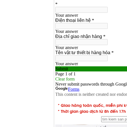
Makita 9553B (710W)
Giá
:
1296000
VND