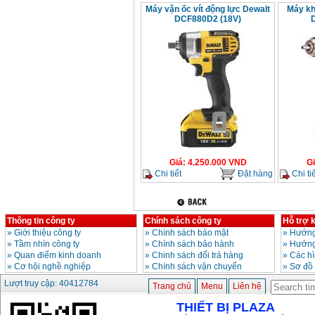
Máy vặn ốc vít động lực Dewalt
Máy kh
DCF880D2 (18V)
Giá
:
4.250.000
VND
G
Chi tiết
Đặt hàng
Chi tiế
Thông tin công ty
Chính sách công ty
Hỗ trợ 
»
Giới thiệu công ty
»
Chính sách bảo mật
»
Hướng
»
Tầm nhìn công ty
»
Chính sách bảo hành
»
Hướng
»
Quan điểm kinh doanh
»
Chinh sách đổi trả hàng
»
Các h
»
Cơ hội nghề nghiệp
»
Chính sách vận chuyển
»
Sơ đồ
Lượt truy cập: 40412784
Trang chủ
Menu
Liên hệ
THIẾT BỊ PLAZA