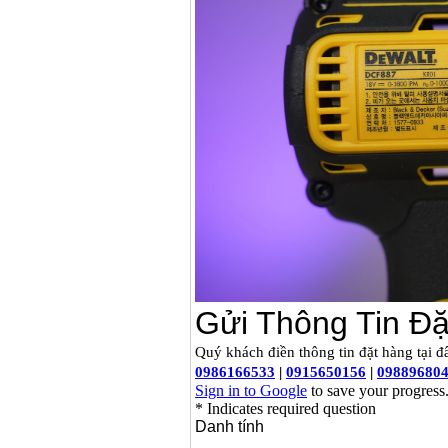
Máy cưa xích chạy
xăng Stihl MS661
Giá
:
29900000
VND
Máy cắt góc đa năng
Makita LS1019L
(1510W)
Giá
:
14068000
VND
Bộ máy khoan 100
chi tiết Bosch GSB
13RE (650W)
Giá
:
2200000
VND
Máy khoan Bosch
GSB 16RE (750W)
Giá
:
1850000
VND
Động cơ xăng Honda
GX160 (5.5HP)
Giá
:
7200000
VND
Máy mài 100mm