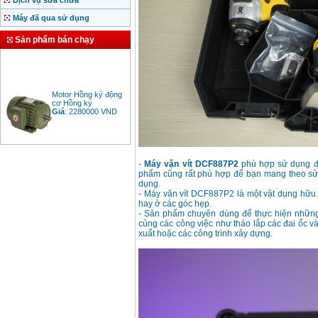
Dịch vụ sửa chữa
Máy đã qua sử dụng
Sản phẩm bán chạy
Motor Hồng ký động
cơ Hồng ký
Giá
:
2280000
VND
Bảng giá động cơ
diesel đầu nổ diesel
-
Máy vặn vít DCF887P2
phù hợp sử dụng để 
Giá
:
6500000
VND
phẩm cũng rất phù hợp để bạn mang theo s
dụng.
- Máy vặn vít DCF887P2 là một vật dụng hữu í
hay ở các góc hẹp.
- Sản phẩm chuyên dùng để thực hiện những t
Bảng giá mũi khoan
cùng các công việc như tháo lắp các đai ốc v
rút lõi bê tông
Giá
:
330000
VND
xuất hoặc các công trình xây dựng.
Máy khoan Bosch đa
năng GBH 2-26DRE
(800W)
Giá
:
3980000
VND