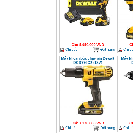
Giá
:
5.950.000
VND
G
Chi tiết
Đặt hàng
Chi tiế
Máy khoan búa chạy pin Dewalt
Máy kh
DCD776C2 (18V)
Giá
:
3.120.000
VND
G
Chi tiết
Đặt hàng
Chi tiế