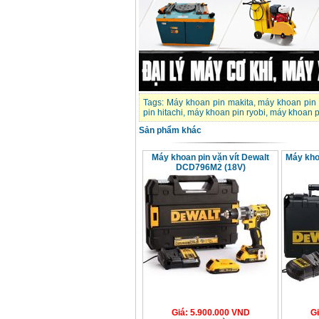
Tags:
Máy khoan pin makita
,
máy khoan pin
pin hitachi
,
máy khoan pin ryobi
,
máy khoan p
Sản phẩm khác
Máy khoan pin vặn vít Dewalt
Máy kho
DCD796M2 (18V)
Giá
:
5.900.000
VND
G