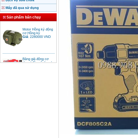
Dịch vụ sửa chữa
Máy đã qua sử dụng
Sản phẩm bán chạy
Motor Hồng ký động
cơ Hồng ký
Giá
:
2280000
VND
Bảng giá động cơ
diesel đầu nổ diesel
Giá
:
6500000
VND
Bảng giá mũi khoan
rút lõi bê tông
Giá
:
330000
VND
Máy khoan Bosch đa
năng GBH 2-26DRE
(800W)
Giá
:
3980000
VND
Máy cưa xích chạy
xăng Stihl MS661
Giá
:
29900000
VND