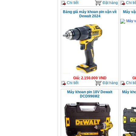
Chi tiết
Đặt hàng
Chi tiế
Bảng giá máy khoan pin vặn vít
Máy vặ
Dewalt 2024
Giá
:
2.150.000
VND
G
Chi tiết
Đặt hàng
Chi tiế
Máy khoan pin 18V Dewalt
Máy kho
DCD996M2