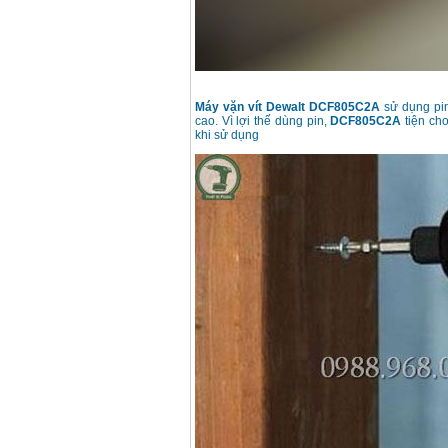
Máy vặn vít Dewalt DCF805C2A
sử dụng pin 
cao. Vì lợi thế dùng pin,
DCF805C2A
tiện cho
khi sử dụng