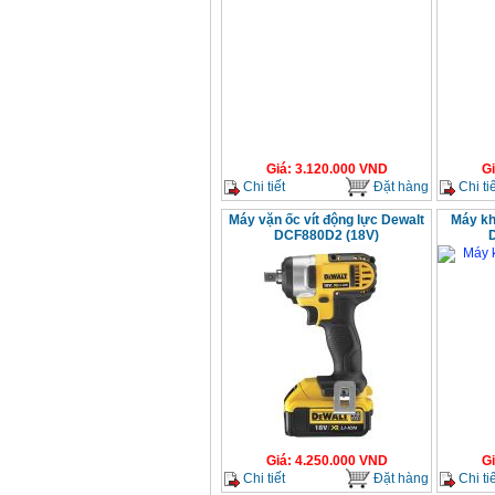
Giá
:
3.120.000
VND
G
Chi tiết
Đặt hàng
Chi tiế
Máy vặn ốc vít động lực Dewalt
Máy kh
DCF880D2 (18V)
Giá
:
4.250.000
VND
G
Chi tiết
Đặt hàng
Chi tiế