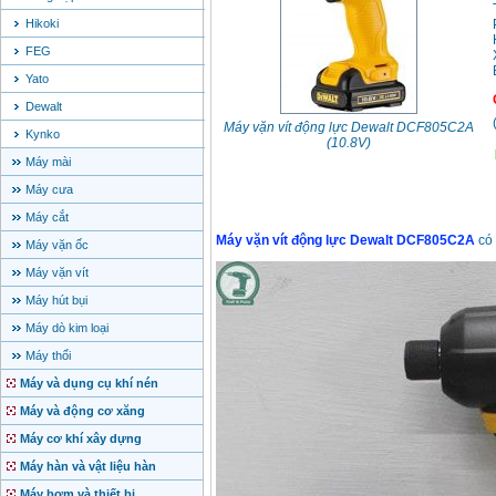
Hikoki
FEG
Yato
Dewalt
Máy vặn vít động lực Dewalt DCF805C2A
Kynko
(10.8V)
Máy mài
Máy cưa
Máy cắt
Máy vặn vít động lực Dewalt DCF805C2A
có
Máy vặn ốc
Máy vặn vít
Máy hút bụi
Máy dò kim loại
Máy thổi
Máy và dụng cụ khí nén
Máy và động cơ xăng
Máy cơ khí xây dựng
Máy hàn và vật liệu hàn
Máy bơm và thiết bị