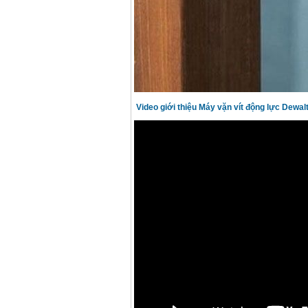
Video giới thiệu
Máy vặn vít động lực Dewa