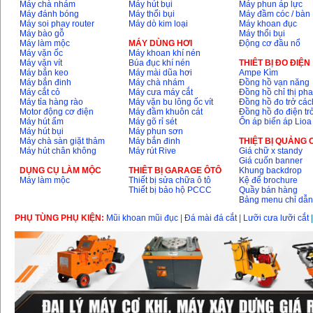
Máy chà nhám
Máy hút bụi
Máy phun áp lực
Máy đánh bóng
Máy thổi bụi
Máy đầm cóc / bàn
Máy soi phay router
Máy dò kim loại
Máy khoan đục
Máy bào gỗ
Máy thổi bụi
Máy làm mộc
MÁY DÙNG HƠI
Động cơ đầu nổ
Máy vặn ốc
Máy khoan khí nén
Máy vặn vít
Búa đục khí nén
THIÊT BỊ ĐO ĐIỆN
Máy bắn keo
Máy mài dũa hơi
Ampe Kìm
Máy bắn đinh
Máy chà nhám
Đồng hồ vạn năng
Máy cắt cỏ
Máy cưa máy cắt
Đồng hồ chỉ thị ph
Máy tỉa hàng rào
Máy vặn bu lông ốc vít
Đồng hồ đo trở các
Motor động cơ điện
Máy đầm khuôn cát
Đồng hồ đo điện tr
Máy hút ẩm
Máy gõ rỉ sét
Ổn áp biến áp Lioa
Máy hút bụi
Máy phun sơn
Máy chà sàn giặt thảm
Máy bắn đinh
THIỆT BỊ QUẢNG
Máy hút chân không
Máy rút Rive
Giá chữ x standy
Giá cuốn banner
DỤNG CỤ LÀM MỘC
THIÊT BỊ GARAGE ÔTÔ
Khung backdrop
Máy làm mộc
Thiết bị sửa chữa ô tô
Kệ để brochure
Thiết bị bảo hộ PCCC
Quầy bán hàng
Bảng menu chỉ dẫ
PHỤ TÙNG PHỤ KIỆN:
Mũi khoan mũi đục
|
Đá mài đá cắt
|
Lưỡi cưa lưỡi cắt