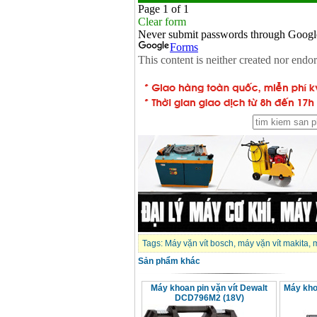
Tags:
Máy vặn vít bosch
,
máy vặn vít makita
,
m
Sản phẩm khác
Máy khoan pin vặn vít Dewalt
Máy kho
DCD796M2 (18V)