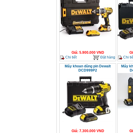
Giá
:
5.900.000
VND
G
Chi tiết
Đặt hàng
Chi tiế
Máy khoan dùng pin Dewalt
Máy kh
DCD999P2
D
Giá
:
7.300.000
VND
G