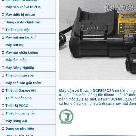
Máy nén khí và thiết bị
Máy thiết bị rửa xe
Dụng cụ đo chính xác
Thiết bị đo điện
Máy hút ẩm lọc khí
Máy hút bụi
Máy hút chân không
Máy làm mộc
Máy Nông Nghiệp
Thiết bị phun sơn
Máy chà sàn giặt thảm
Thiết bị Garage ôtô
Máy vặn vít Dewalt DCF805C2A
có kết cấu g
trí, góc làm việc. Công tắc tắt/mở thiết kế t
Thiết bị nâng hạ
bằng một tay. Đặc biệt,
Dewalt DCF805C2A
cò
cả trong điều kiện thiếu ánh sách hay mất điện
Thiết Bị PCCC
Thiết bị quảng cáo
Máy đóng đai
Dụng cụ phụ kiện