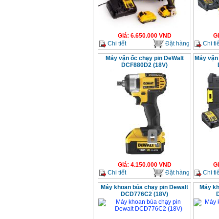
Giá
:
6.650.000
VND
G
Chi tiết
Đặt hàng
Chi tiế
Máy vặn ốc chạy pin DeWalt
Máy vặn 
DCF880D2 (18V)
Giá
:
4.150.000
VND
G
Chi tiết
Đặt hàng
Chi tiế
Máy khoan búa chạy pin Dewalt
Máy kh
DCD776C2 (18V)