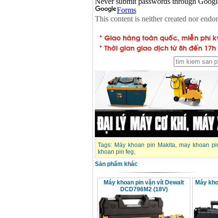
Máy mài 100mm
Makita 9553B (710W)
Giá
:
1296000
VND
Tags:
Máy khoan pin Makita
,
may khoan pi
khoan pin feg
,
Sản phẩm khác
Máy khoan pin vặn vít Dewalt
Máy kho
DCD796M2 (18V)