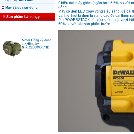
Dịch vụ sửa chữa
Chiều dài máy giảm (ngắn hơn 6,6% so với mẫu
động.
Máy đã qua sử dụng
Máy có đèn LED xoay vòng siêu sáng, để cải thi
Là thiết hiết bị điện tử nâng cao để cải thiện 
Sản phẩm bán chạy
Pin POWERSTACK có hiệu suất nhiệt vượt trội,
50% so với các sản phẩm trước.
Motor Hồng ký động
cơ Hồng ký
Giá
:
2280000
VND
Bảng giá động cơ
diesel đầu nổ diesel
Giá
:
6500000
VND
Bảng giá mũi khoan
rút lõi bê tông
Giá
:
330000
VND
Máy khoan Bosch đa
năng GBH 2-26DRE
(800W)
Giá
:
3980000
VND