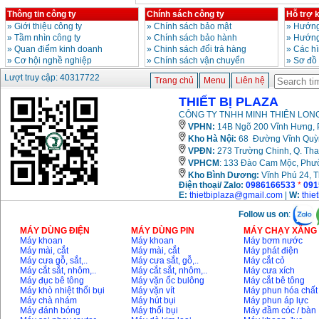
Thông tin công ty
Chính sách công ty
Hỗ trợ 
»
Giới thiệu công ty
»
Chính sách bảo mật
»
Hướng
»
Tầm nhìn công ty
»
Chính sách bảo hành
»
Hướng
»
Quan điểm kinh doanh
»
Chinh sách đổi trả hàng
»
Các h
»
Cơ hội nghề nghiệp
»
Chính sách vận chuyển
»
Sơ đồ
Lượt truy cập: 40317722
Trang chủ
Menu
Liên hệ
THIẾT BỊ PLAZA
CÔNG TY TNHH MINH THIÊN LONG
VPHN:
14B Ngõ 200 Vĩnh Hưng, P
Kho Hà Nội:
68 Đường Vĩnh Quỳnh
VPĐN:
273 Trường Chinh, Q. Tha
VPHCM
: 133 Đào Cam Mộc, Phư
Kho
Bình Dương:
Vĩnh Phú 24, 
Điện thoại/ Zalo:
0986166533
*
091
E:
thietbiplaza@gmail.com
|
W:
thie
Follow us on
:
MÁY DÙNG ĐIỆN
MÁY DÙNG PIN
MÁY CHẠY XĂNG 
Máy khoan
Máy khoan
Máy bơm nước
Máy mài, cắt
Máy mài, cắt
Máy phát điện
Máy cưa gỗ, sắt,..
Máy cưa sắt, gỗ,..
Máy cắt cỏ
Máy cắt sắt, nhôm,..
Máy cắt sắt, nhôm,..
Máy cưa xích
Máy đục bê tông
Máy vặn ốc bulông
Máy cắt bê tông
Máy khò nhiệt thổi bụi
Máy vặn vít
Máy phun hóa chất
Máy chà nhám
Máy hút bụi
Máy phun áp lực
Máy đánh bóng
Máy thổi bụi
Máy đầm cóc / bàn