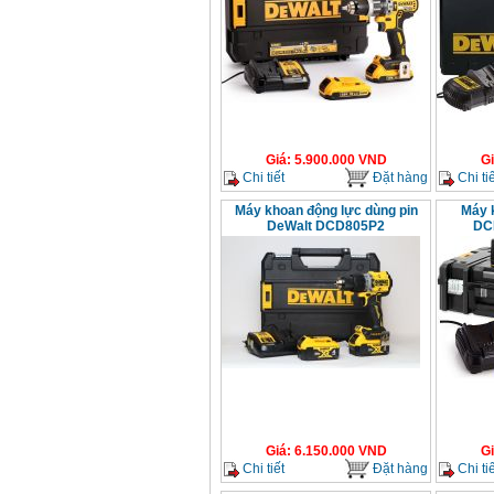
Giá
:
5.900.000
VND
G
Chi tiết
Đặt hàng
Chi tiế
Máy khoan động lực dùng pin
Máy 
DeWalt DCD805P2
DC
Giá
:
6.150.000
VND
G
Chi tiết
Đặt hàng
Chi tiế