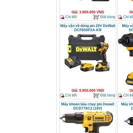
Giá
:
3.900.000
VND
G
Chi tiết
Đặt hàng
Chi tiế
Máy vặn vít dùng pin 20V DeWalt
Máy vặ
DCF850P2A-KR
DC
Giá
:
5.950.000
VND
G
Chi tiết
Đặt hàng
Chi tiế
Máy khoan búa chạy pin Dewalt
Máy kh
DCD776C2 (18V)