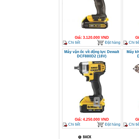
Giá
:
3.120.000
VND
G
Chi tiết
Đặt hàng
Chi tiế
Máy vặn ốc vít động lực Dewalt
Máy kh
DCF880D2 (18V)
Giá
:
4.250.000
VND
G
Chi tiết
Đặt hàng
Chi tiế