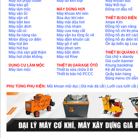
Máy soi phay router
Máy dò kim loại
Máy khoan đục
Máy bào gỗ
Máy thổi bụi
Máy làm mộc
MÁY DÙNG HƠI
Động cơ đầu nổ
Máy vặn ốc
Máy khoan khí nén
Máy vặn vít
Búa đục khí nén
THIÊT BỊ ĐO ĐIỆN
Máy bắn keo
Máy mài dũa hơi
Ampe Kìm
Máy bắn đinh
Máy chà nhám
Đồng hồ vạn năng
Máy cắt cỏ
Máy cưa máy cắt
Đồng hồ chỉ thị ph
Máy tỉa hàng rào
Máy vặn bu lông ốc vít
Đồng hồ đo trở các
Motor động cơ điện
Máy đầm khuôn cát
Đồng hồ đo điện tr
Máy hút ẩm
Máy gõ rỉ sét
Ổn áp biến áp Lioa
Máy hút bụi
Máy phun sơn
Máy chà sàn giặt thảm
Máy bắn đinh
THIỆT BỊ QUẢNG
Máy hút chân không
Máy rút Rive
Giá chữ x standy
Giá cuốn banner
DỤNG CỤ LÀM MỘC
THIÊT BỊ GARAGE ÔTÔ
Khung backdrop
Máy làm mộc
Thiết bị sửa chữa ô tô
Kệ để brochure
Thiết bị bảo hộ PCCC
Quầy bán hàng
Bảng menu chỉ dẫ
PHỤ TÙNG PHỤ KIỆN:
Mũi khoan mũi đục
|
Đá mài đá cắt
|
Lưỡi cưa lưỡi cắt