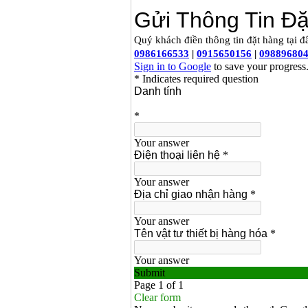
Máy cưa xích chạy
xăng Stihl MS661
Giá
:
29900000
VND
Máy cắt góc đa năng
Makita LS1019L
(1510W)
Giá
:
14068000
VND
Bộ máy khoan 100
chi tiết Bosch GSB
13RE (650W)
Giá
:
2200000
VND
Máy khoan Bosch
GSB 16RE (750W)
Giá
:
1850000
VND
Động cơ xăng Honda
GX160 (5.5HP)
Giá
:
7200000
VND