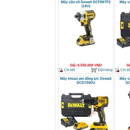
Máy vặn vít Dewalt DCF887P2
Máy vặ
(18V)
Giá
:
6.550.000
VND
G
Chi tiết
Đặt hàng
Chi tiế
Máy khoan pin động lực Dewalt
Máy vặ
DCD709D2
DC