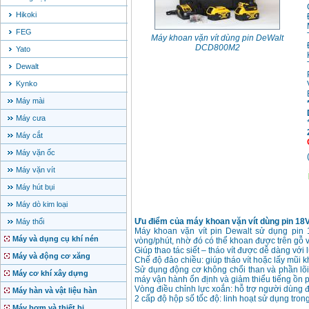
Hikoki
FEG
Máy khoan vặn vít dùng pin DeWalt
DCD800M2
Yato
Dewalt
Kynko
Máy mài
Máy cưa
Máy cắt
Máy vặn ốc
Máy vặn vít
Máy hút bụi
Máy dò kim loại
Ưu điểm của máy khoan vặn vít dùng pin 1
Máy thổi
Máy khoan vặn vít pin Dewalt sử dụng pin 
Máy và dụng cụ khí nén
vòng/phút, nhờ đó có thể khoan được trên gỗ 
Giúp thao tác siết – tháo vít được dễ dàng với
Máy và động cơ xăng
Chế độ đảo chiều: giúp tháo vít hoặc lấy mũi
Sử dụng động cơ không chổi than và phần lõi
Máy cơ khí xây dựng
máy vận hành ổn định và giảm thiểu tiếng ồn p
Vòng điều chỉnh lực xoắn: hỗ trợ người dùng đi
Máy hàn và vật liệu hàn
2 cấp độ hộp số tốc độ: linh hoạt sử dụng tron
Máy bơm và thiết bị