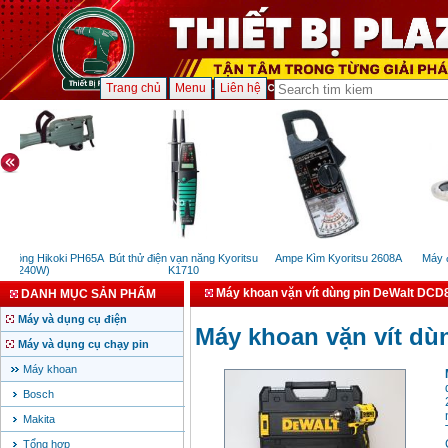
Trang chủ
Menu
Liên hệ
 tông Hikoki PH65A
Bút thử điện vạn năng Kyoritsu
Ampe Kìm Kyoritsu 2608A
Máy đá
(1240W)
K1710
Máy khoan vặn vít dùng pin DeWalt DC
DANH MỤC SẢN PHẨM
Máy và dụng cụ điện
Máy khoan vặn vít d
Máy và dụng cụ chạy pin
Máy khoan
Bosch
Makita
Tổng hợp