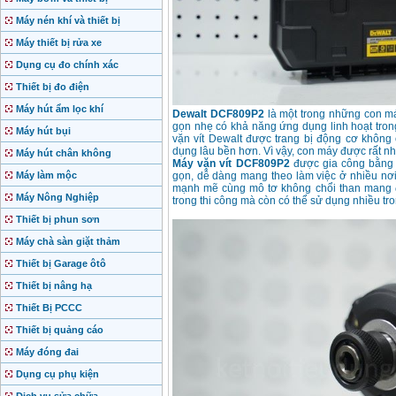
Máy nén khí và thiết bị
Máy thiết bị rửa xe
Dụng cụ đo chính xác
Thiết bị đo điện
Máy hút ẩm lọc khí
Dewalt DCF809P2
là một trong những con má
gọn nhẹ có khả năng ứng dụng linh hoạt tron
Máy hút bụi
vặn vít Dewalt được trang bị động cơ không 
dụng lâu bền hơn. Vì vậy, con máy được rất n
Máy hút chân không
Máy vặn vít DCF809P2
được gia công bằng c
Máy làm mộc
gọn, dễ dàng mang theo làm việc ở nhiều nơi
mạnh mẽ cùng mô tơ không chổi than mang 
Máy Nông Nghiệp
trong thi công mà còn có thể sử dụng nhiều tro
Thiết bị phun sơn
Máy chà sàn giặt thảm
Thiết bị Garage ôtô
Thiết bị nâng hạ
Thiết Bị PCCC
Thiết bị quảng cáo
Máy đóng đai
Dụng cụ phụ kiện