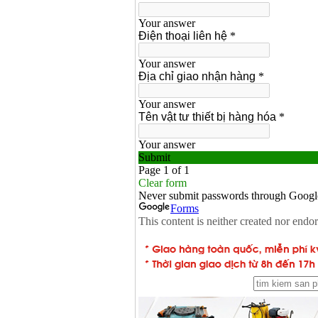
Makita 9553B (710W)
Giá
:
1296000
VND