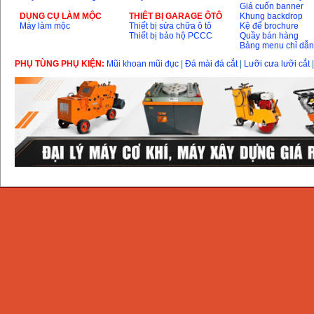
Giá cuốn banner
DỤNG CỤ LÀM MỘC
THIÊT BỊ GARAGE ÔTÔ
Khung backdrop
Máy làm mộc
Thiết bị sửa chữa ô tô
Kệ để brochure
Thiết bị bảo hộ PCCC
Quầy bán hàng
Bảng menu chỉ dẫ
PHỤ TÙNG PHỤ KIỆN:
Mũi khoan mũi đục
|
Đá mài đá cắt
|
Lưỡi cưa lưỡi cắt