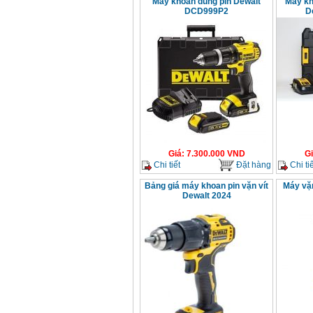
Máy khoan dùng pin Dewalt
Máy kh
DCD999P2
D
Giá
:
7.300.000
VND
G
Chi tiết
Đặt hàng
Chi tiế
Bảng giá máy khoan pin vặn vít
Máy vặ
Dewalt 2024