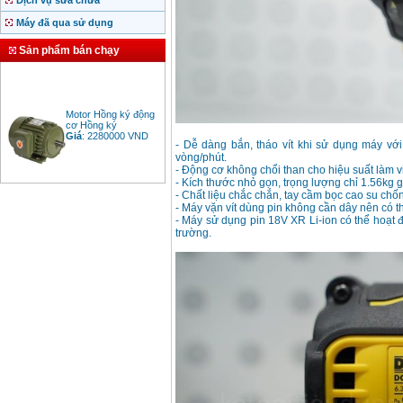
Dịch vụ sửa chữa
Máy đã qua sử dụng
Sản phẩm bán chạy
Motor Hồng ký động
cơ Hồng ký
Giá
:
2280000
VND
- Dễ dàng bắn, tháo vít khi sử dụng máy với 
vòng/phút.
- Động cơ không chổi than cho hiệu suất làm v
- Kích thước nhỏ gọn, trọng lượng chỉ 1.56kg 
Bảng giá động cơ
- Chất liệu chắc chắn, tay cầm bọc cao su chố
diesel đầu nổ diesel
- Máy vặn vít dùng pin không cần dây nên có t
Giá
:
6500000
VND
- Máy sử dụng pin 18V XR Li-ion có thể hoạt đ
trường.
Bảng giá mũi khoan
rút lõi bê tông
Giá
:
330000
VND
Máy khoan Bosch đa
năng GBH 2-26DRE
(800W)
Giá
:
3980000
VND