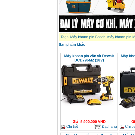
Tags:
Máy khoan pin Bosch
,
máy khoan pin M
Sản phẩm khác
Máy khoan pin vặn vít Dewalt
Máy kho
DCD796M2 (18V)
Giá
:
5.900.000
VND
G
Chi tiết
Đặt hàng
Chi tiế