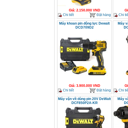
Giá
:
2.150.000
VND
G
Chi tiết
Đặt hàng
Chi tiế
Máy khoan pin động lực Dewalt
Máy vặ
DCD709D2
DC
Giá
:
3.900.000
VND
G
Chi tiết
Đặt hàng
Chi tiế
Máy vặn vít dùng pin 20V DeWalt
Máy vặ
DCF850P2A-KR
DC