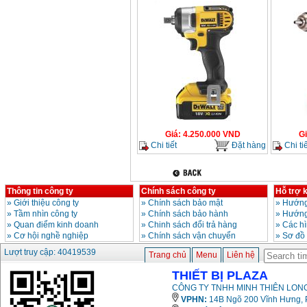
Giá
:
4.250.000
VND
G
Chi tiết
Đặt hàng
Chi tiế
Thông tin công ty
Chính sách công ty
Hỗ trợ 
»
Giới thiệu công ty
»
Chính sách bảo mật
»
Hướng
»
Tầm nhìn công ty
»
Chính sách bảo hành
»
Hướng
»
Quan điểm kinh doanh
»
Chinh sách đổi trả hàng
»
Các h
»
Cơ hội nghề nghiệp
»
Chính sách vận chuyển
»
Sơ đồ
Lượt truy cập: 40419539
Trang chủ
Menu
Liên hệ
THIẾT BỊ PLAZA
CÔNG TY TNHH MINH THIÊN LONG
VPHN:
14B Ngõ 200 Vĩnh Hưng, P