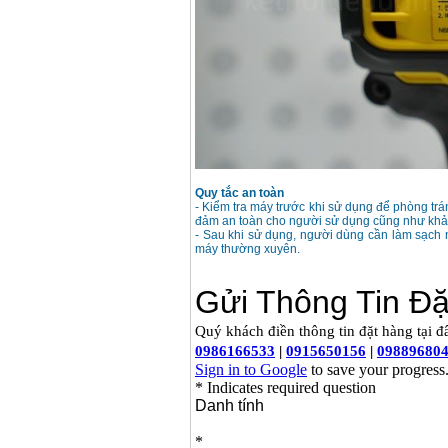
Máy cưa xích chạy
xăng Stihl MS661
Giá
:
29900000
VND
Máy cắt góc đa năng
Makita LS1019L
(1510W)
Giá
:
14068000
VND
Bộ máy khoan 100
chi tiết Bosch GSB
13RE (650W)
Quy tắc an toàn
Giá
:
2200000
VND
- Kiểm tra máy trước khi sử dụng để phòng trá
đảm an toàn cho người sử dụng cũng như kh
- Sau khi sử dụng, người dùng cần làm sạch 
máy thường xuyên.
Máy khoan Bosch
GSB 16RE (750W)
Giá
:
1850000
VND
Động cơ xăng Honda
GX160 (5.5HP)
Giá
:
7200000
VND
Máy mài 100mm