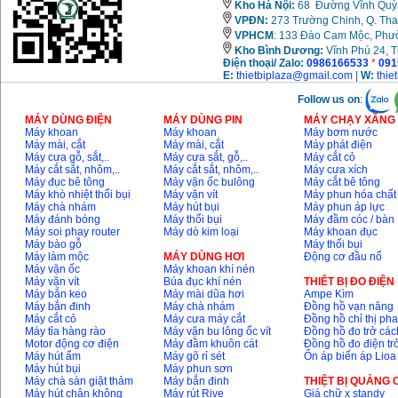
Kho Hà Nội:
68 Đường Vĩnh Quỳnh
VPĐN:
273 Trường Chinh, Q. Tha
VPHCM
: 133 Đào Cam Mộc, Phư
Kho
Bình Dương:
Vĩnh Phú 24, 
Điện thoại/ Zalo:
0986166533
*
091
E:
thietbiplaza@gmail.com
|
W:
thie
Follow us on
:
MÁY DÙNG ĐIỆN
MÁY DÙNG PIN
MÁY CHẠY XĂNG 
Máy khoan
Máy khoan
Máy bơm nước
Máy mài, cắt
Máy mài, cắt
Máy phát điện
Máy cưa gỗ, sắt,..
Máy cưa sắt, gỗ,..
Máy cắt cỏ
Máy cắt sắt, nhôm,..
Máy cắt sắt, nhôm,..
Máy cưa xích
Máy đục bê tông
Máy vặn ốc bulông
Máy cắt bê tông
Máy khò nhiệt thổi bụi
Máy vặn vít
Máy phun hóa chất
Máy chà nhám
Máy hút bụi
Máy phun áp lực
Máy đánh bóng
Máy thổi bụi
Máy đầm cóc / bàn
Máy soi phay router
Máy dò kim loại
Máy khoan đục
Máy bào gỗ
Máy thổi bụi
Máy làm mộc
MÁY DÙNG HƠI
Động cơ đầu nổ
Máy vặn ốc
Máy khoan khí nén
Máy vặn vít
Búa đục khí nén
THIÊT BỊ ĐO ĐIỆN
Máy bắn keo
Máy mài dũa hơi
Ampe Kìm
Máy bắn đinh
Máy chà nhám
Đồng hồ vạn năng
Máy cắt cỏ
Máy cưa máy cắt
Đồng hồ chỉ thị ph
Máy tỉa hàng rào
Máy vặn bu lông ốc vít
Đồng hồ đo trở các
Motor động cơ điện
Máy đầm khuôn cát
Đồng hồ đo điện tr
Máy hút ẩm
Máy gõ rỉ sét
Ổn áp biến áp Lioa
Máy hút bụi
Máy phun sơn
Máy chà sàn giặt thảm
Máy bắn đinh
THIỆT BỊ QUẢNG
Máy hút chân không
Máy rút Rive
Giá chữ x standy