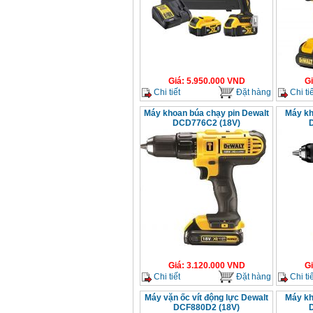
Giá
:
5.950.000
VND
G
Chi tiết
Đặt hàng
Chi tiế
Máy khoan búa chạy pin Dewalt
Máy kh
DCD776C2 (18V)
Giá
:
3.120.000
VND
G
Chi tiết
Đặt hàng
Chi tiế
Máy vặn ốc vít động lực Dewalt
Máy kh
DCF880D2 (18V)