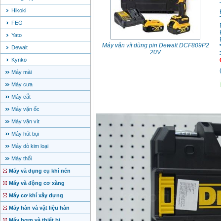
Hikoki
FEG
Yato
Máy vặn vít dùng pin Dewalt DCF809P2
Dewalt
20V
Kynko
Máy mài
Máy cưa
Máy cắt
Máy vặn ốc
Máy vặn vít
Máy hút bụi
Máy dò kim loại
Máy thổi
Máy và dụng cụ khí nén
Máy và động cơ xăng
Máy cơ khí xây dựng
Máy hàn và vật liệu hàn
Máy bơm và thiết bị