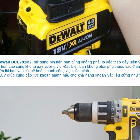
eWalt
DCD791M2
sử dụng pin nên bạn cũng không phải lo kéo theo dây điện v
ở trên cao cũng không gây vướng víu. Đặc biệt, bạn không phải phụ thuộc vào điệ
ện thì bạn vẫn có thể hoàn thành công việc của mình.
 18V giúp cung cấp lực khoan mạnh mẽ, cho khả năng khoan vật liệu cứng như 
.