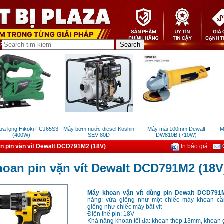
lọng Hikoki FCJ65S3
Máy bơm nước diesel Koshin
Máy mài 100mm Dewalt
Máy 
(400W)
SEV 80D
DW810B (710W)
n pin vặn vít Dewalt DCD791M2 (18V)
In báo giá
G
oan pin vặn vít Dewalt DCD791M2 (18V
Máy khoan vặn vít dùng pin Dewalt DCD791
năng: vừa giống như một chiếc máy khoan cầ
giống như chiếc máy bắt vít
Điện thế pin: 18V
Khả năng khoan tối đa: khoan thép 13mm, khoan