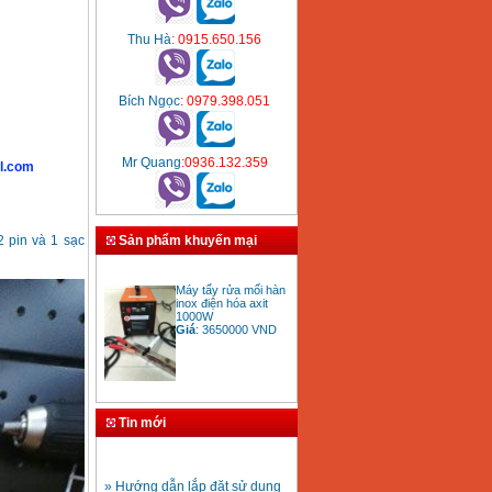
Thu Hà
: 0915.650.156
Bích Ngọc
: 0979.398.051
Mr Quang
:0936.132.359
l.com
Sản phẩm khuyến mại
2 pin và 1 sạc
Máy tẩy rửa mối hàn
inox điện hóa axit
1000W
Giá
:
3650000
VND
Bảng giá mũi khoan
rút lõi bê tông
Tin mới
Giá
:
330000
VND
» Hướng dẫn lắp đặt sử dụng
máy hàn ống nhựa HDPE
Mũi khoan rút lõi bê