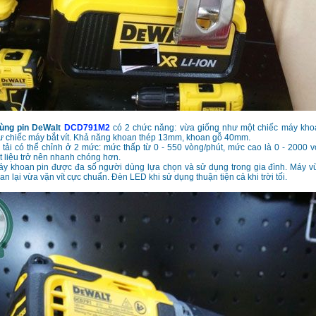
ùng pin DeWalt
DCD791M2
có 2 chức năng: vừa giống như một chiếc máy kho
ư chiếc máy bắt vít. Khả năng khoan thép 13mm, khoan gỗ 40mm.
tải có thể chỉnh ở 2 mức: mức thấp từ 0 - 550 vòng/phút, mức cao là 0 - 2000 v
t liệu trở nên nhanh chóng hơn.
máy khoan pin được đa số người dùng lựa chọn và sử dụng trong gia đình. Máy 
n lại vừa vặn vít cực chuẩn. Đèn LED khi sử dụng thuận tiện cả khi trời tối.