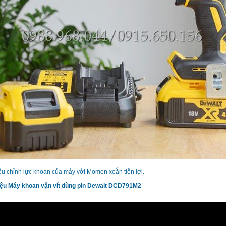
ều chỉnh lực khoan của máy với Momen xoắn tiện lợi.
iệu
Máy khoan vặn vít dùng pin Dewalt DCD791M2