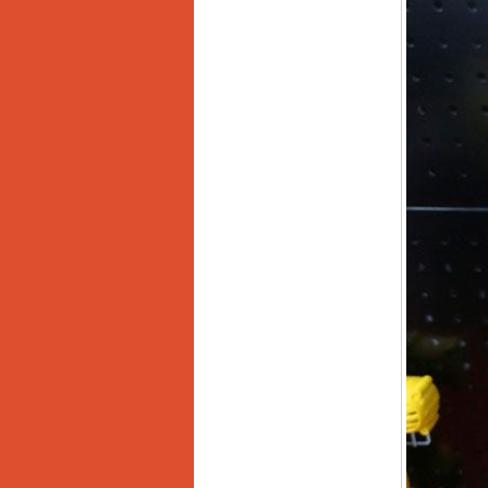
Máy cắt góc đa năng
Makita LS1019L
(1510W)
Giá
:
14068000
VND
Bộ máy khoan 100
chi tiết Bosch GSB
13RE (650W)
Giá
:
2200000
VND
Máy khoan Bosch
GSB 16RE (750W)
Giá
:
1850000
VND
Động cơ xăng Honda
GX160 (5.5HP)
Giá
:
7200000
VND
Máy mài 100mm
Makita 9553B (710W)
Giá
:
1296000
VND