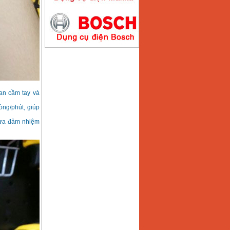
Máy hàn que điện tử
Hồng ký HK200E
Giá
:
4100000
VND
Máy hàn que điện tử
Hồng Ký HK200N
Giá
:
2870000
VND
an cầm tay và
òng/phút, giúp
vừa đảm nhiệm
Máy bơm nước
Koshin SEV 50X
Giá
:
5750000
VND