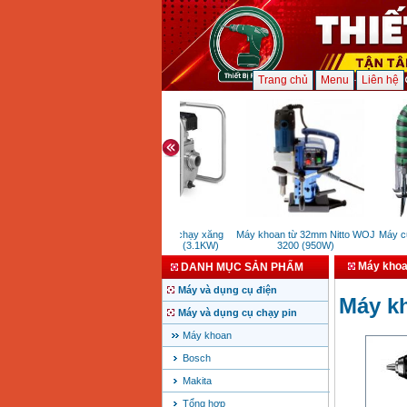
Trang chủ
Menu
Liên hệ
Máy bơm nước chạy xăng
Máy khoan từ 32mm Nitto WOJ
Máy cưa 
Yamaha YP20C (3.1KW)
3200 (950W)
Máy khoa
DANH MỤC SẢN PHẨM
Máy và dụng cụ điện
Máy kh
Máy và dụng cụ chạy pin
Máy khoan
Bosch
Makita
Tổng hợp