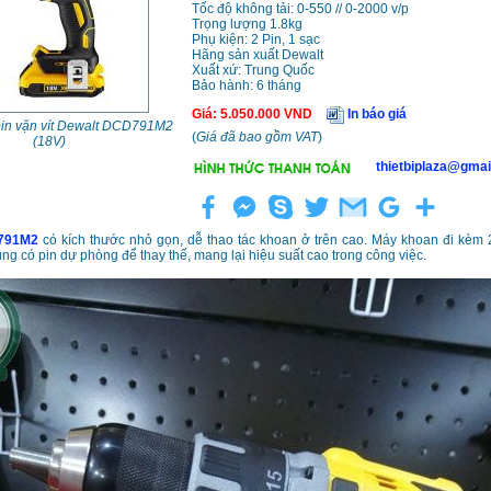
Tốc độ không tải: 0-550 // 0-2000 v/p
Trọng lượng 1.8kg
Phụ kiện: 2 Pin, 1 sạc
Hãng sản xuất Dewalt
Xuất xứ: Trung Quốc
Bảo hành: 6 tháng
Giá
:
5.050.000
VND
In báo giá
in vặn vít Dewalt DCD791M2
(
Giá đã bao gồm VAT
)
(18V)
thietbiplaza@gmai
791M2
có kích thước nhỏ gọn, dễ thao tác khoan ở trên cao. Máy khoan đi kèm 
ng có pin dự phòng để thay thế, mang lại hiệu suất cao trong công việc.