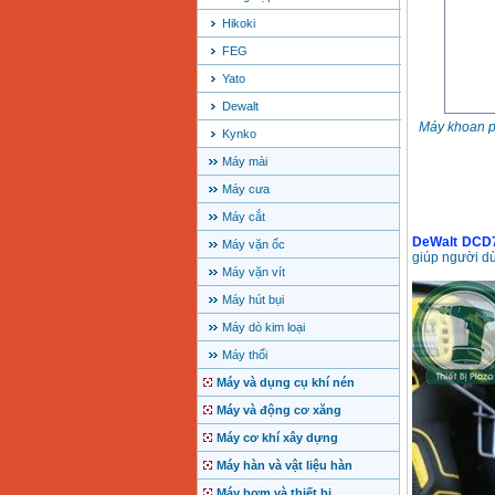
Hikoki
FEG
Yato
Dewalt
Máy khoan p
Kynko
Máy mài
Máy cưa
Máy cắt
DeWalt DCD
Máy vặn ốc
giúp người dù
Máy vặn vít
Máy hút bụi
Máy dò kim loại
Máy thổi
Máy và dụng cụ khí nén
Máy và động cơ xăng
Máy cơ khí xây dựng
Máy hàn và vật liệu hàn
Máy bơm và thiết bị