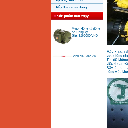
Dịch vụ sửa chữa
Máy đã qua sử dụng
Sản phẩm bán chạy
Motor Hồng ký động
cơ Hồng ký
Giá
:
2280000
VND
Bảng giá động cơ
Máy khoan d
diesel đầu nổ diesel
vừa giống nh
Giá
:
6500000
VND
Tốc độ không 
việc khoan vậ
Đây là loại 
công việc khoa
Bảng giá mũi khoan
rút lõi bê tông
Giá
:
330000
VND
Máy khoan Bosch đa
năng GBH 2-26DRE
(800W)
Giá
:
3980000
VND
Máy cưa xích chạy
xăng Stihl MS661
Giá
:
29900000
VND